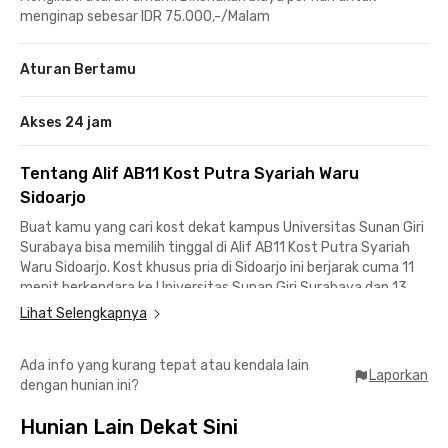
menginap sebesar IDR 75.000,-/Malam
Aturan Bertamu
Akses 24 jam
Tentang Alif AB11 Kost Putra Syariah Waru
Sidoarjo
Buat kamu yang cari kost dekat kampus Universitas Sunan Giri
Surabaya bisa memilih tinggal di Alif AB11 Kost Putra Syariah
Waru Sidoarjo. Kost khusus pria di Sidoarjo ini berjarak cuma 11
menit berkendara ke Universitas Sunan Giri Surabaya dan 13
menit ke Universitas Kristen Petra.
Lihat Selengkapnya
Kost dekat kampus Surabaya ini juga cocok buat pekerja
Ada info yang kurang tepat atau kendala lain
kantoran yang bekerja di daerah Waru Sidoarjo dan Tawangsari
Laporkan
dengan hunian ini?
Surabaya. Menuju Terminal Bungurasih dan Stasiun Waru pun
hanya membutuhkan waktu 10 menit saja, sementara ke
Hunian Lain Dekat Sini
Bandara Internasional Juanda dapat dicapai kurang dari menit
berkendara.