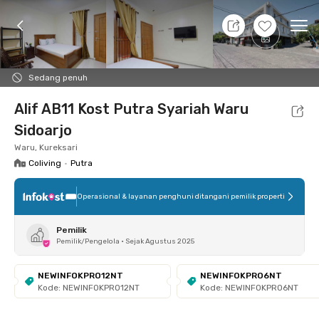
8 Agt 26 - Belum tahu
+
6
Ope
Foto
Fasilitas bersama
Lokasi
Kamar
Atura
Sedang penuh
Alif AB11 Kost Putra Syariah Waru
Sidoarjo
Waru, Kureksari
Coliving
•
Putra
Operasional & layanan penghuni ditangani pemilik properti
Pemilik
Pemilik/Pengelola
•
Sejak Agustus 2025
NEWINFOKPRO12NT
NEWINFOKPRO6NT
Kode: NEWINFOKPRO12NT
Kode: NEWINFOKPRO6NT