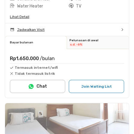
Water Heater
TV
Lihat Detail
Jadwalkan Visit
Pelunasan di awal
Bayar bulanan
s.d. -6%
Rp1.650.000
/bulan
Termasuk internet/wifi
Tidak termasuk listrik
Chat
Join Waiting List