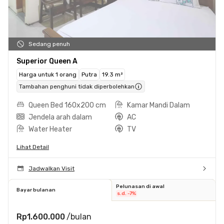
Sedang penuh
Superior Queen A
Harga untuk 1 orang
Putra
19.3 m²
Tambahan penghuni tidak diperbolehkan
Queen Bed 160x200 cm
Kamar Mandi Dalam
Jendela arah dalam
AC
Water Heater
TV
Lihat Detail
Jadwalkan Visit
Pelunasan di awal
Bayar bulanan
s.d. -7%
Rp1.600.000
/bulan