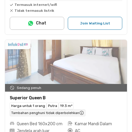
Termasuk internet/wifi
Tidak termasuk listrik
Chat
Join Waiting List
Sedang penuh
Superior Queen B
Harga untuk 1 orang
Putra
19.3 m²
Tambahan penghuni tidak diperbolehkan
Queen Bed 160x200 cm
Kamar Mandi Dalam
Jendela arah luar
AC