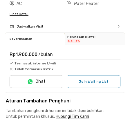
AC
Water Heater
Lihat Detail
Jadwalkan Visit
Pelunasan di awal
Bayar bulanan
s.d. -6%
Rp1.900.000
/bulan
Termasuk internet/wifi
Tidak termasuk listrik
Chat
Join Waiting List
Aturan Tambahan Penghuni
Tambahan penghuni di hunian ini tidak diperbolehkan
Untuk permintaan khusus,
Hubungi Tim Kami