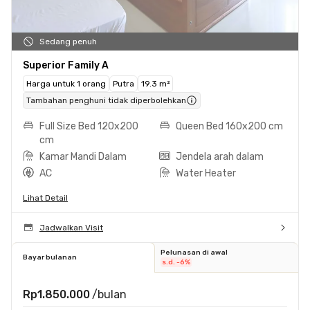
Sedang penuh
Superior Family A
Harga untuk 1 orang
Putra
19.3 m²
Tambahan penghuni tidak diperbolehkan
Full Size Bed 120x200
Queen Bed 160x200 cm
cm
Kamar Mandi Dalam
Jendela arah dalam
AC
Water Heater
Lihat Detail
Jadwalkan Visit
Pelunasan di awal
Bayar bulanan
s.d. -6%
Rp1.850.000
/bulan