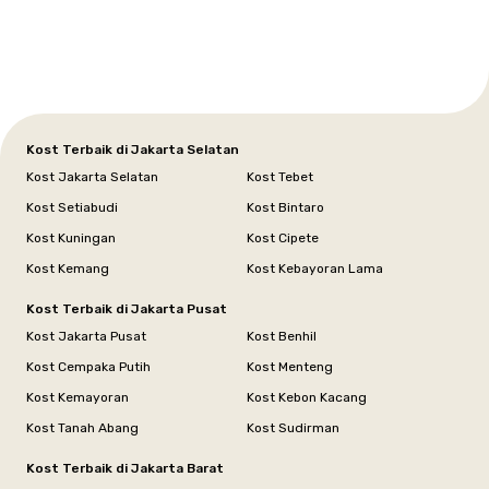
Jakarta
Jakarta
Jawa
Jakarta
Jawa
Sumatera
Selatan
Banten
Selatan
Barat
Barat
Bali
Yogyakarta
Tengah
Utara
Kost Terbaik di Jakarta Selatan
Kost Jakarta Selatan
Kost Tebet
Kost Setiabudi
Kost Bintaro
Kost Kuningan
Kost Cipete
Kost Kemang
Kost Kebayoran Lama
Kost Terbaik di Jakarta Pusat
Kost Jakarta Pusat
Kost Benhil
Kost Cempaka Putih
Kost Menteng
Kost Kemayoran
Kost Kebon Kacang
Kost Tanah Abang
Kost Sudirman
Kost Terbaik di Jakarta Barat