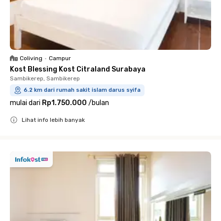
Coliving
•
Campur
Kost Blessing Kost Citraland Surabaya
Sambikerep, Sambikerep
6.2 km dari rumah sakit islam darus syifa
mulai dari
Rp1.750.000
/
bulan
Lihat info lebih banyak
Close