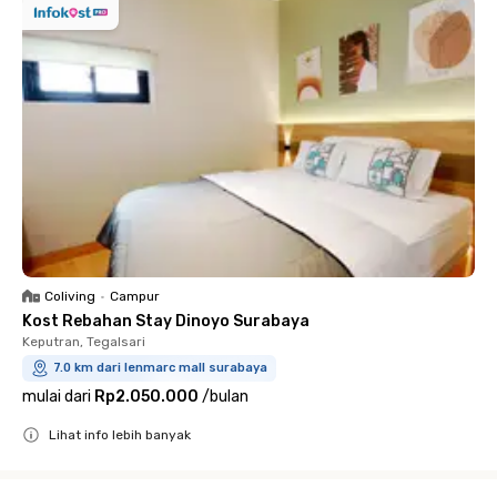
Coliving
•
Campur
Kost Rebahan Stay Dinoyo Surabaya
Keputran, Tegalsari
7.0 km dari lenmarc mall surabaya
mulai dari
Rp2.050.000
/
bulan
Lihat info lebih banyak
Close