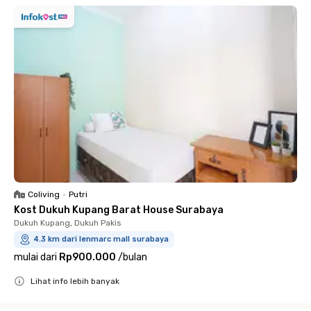
Coliving
•
Putri
Kost Dukuh Kupang Barat House Surabaya
Dukuh Kupang, Dukuh Pakis
4.3 km dari lenmarc mall surabaya
mulai dari
Rp900.000
/
bulan
Lihat info lebih banyak
Close