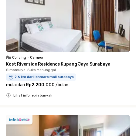
Coliving
•
Campur
Kost Riverside Residence Kupang Jaya Surabaya
Simomulyo, Suko Manunggal
2.6 km dari lenmarc mall surabaya
mulai dari
Rp2.200.000
/
bulan
Lihat info lebih banyak
Close