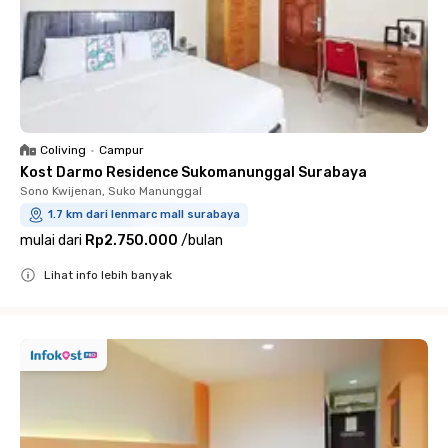
Coliving
•
Campur
Kost Darmo Residence Sukomanunggal Surabaya
Sono Kwijenan, Suko Manunggal
1.7 km dari lenmarc mall surabaya
mulai dari
Rp2.750.000
/
bulan
Lihat info lebih banyak
Close