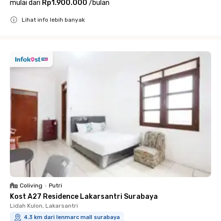
mulai dari
Rp1.900.000
/
bulan
Lihat info lebih banyak
Close
Coliving
•
Putri
Kost A27 Residence Lakarsantri Surabaya
Lidah Kulon, Lakarsantri
4.3 km dari lenmarc mall surabaya