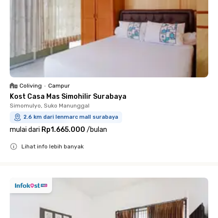
Coliving
•
Campur
Kost Casa Mas Simohilir Surabaya
Simomulyo, Suko Manunggal
2.6 km dari lenmarc mall surabaya
mulai dari
Rp1.665.000
/
bulan
Lihat info lebih banyak
Close