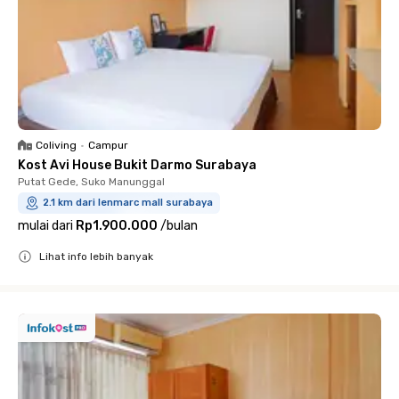
Coliving
•
Campur
Kost Avi House Bukit Darmo Surabaya
Putat Gede, Suko Manunggal
2.1 km dari lenmarc mall surabaya
mulai dari
Rp1.900.000
/
bulan
Lihat info lebih banyak
Close