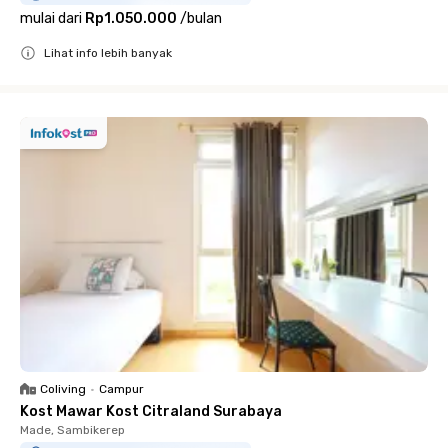
mulai dari
Rp1.050.000
/
bulan
Lihat info lebih banyak
Close
Coliving
•
Campur
Kost Mawar Kost Citraland Surabaya
Made, Sambikerep