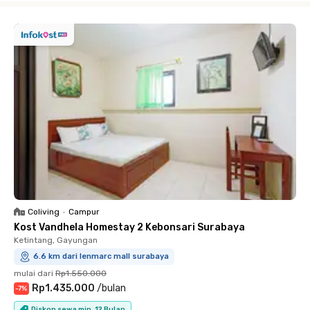
Coliving
•
Campur
Kost Vandhela Homestay 2 Kebonsari Surabaya
Ketintang, Gayungan
6.6 km dari lenmarc mall surabaya
mulai dari
Rp1.550.000
Rp1.435.000
/
bulan
-
7
%
Diskon sewa min. 12 Bulan