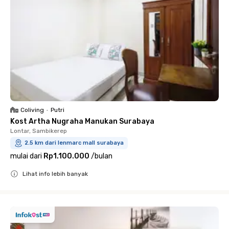
Coliving
•
Putri
Kost Artha Nugraha Manukan Surabaya
Lontar, Sambikerep
2.5 km dari lenmarc mall surabaya
mulai dari
Rp1.100.000
/
bulan
Lihat info lebih banyak
Close