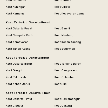
Kost Setiabudi
Kost Bintaro
Kost Kuningan
Kost Cipete
Kost Kemang
Kost Kebayoran Lama
Kost Terbaik di Jakarta Pusat
Kost Jakarta Pusat
Kost Benhil
Kost Cempaka Putih
Kost Menteng
Kost Kemayoran
Kost Kebon Kacang
Kost Tanah Abang
Kost Sudirman
Kost Terbaik di Jakarta Barat
Kost Jakarta Barat
Kost Tanjung Duren
Kost Grogol
Kost Cengkareng
Kost Palmerah
Kost Jelambar
Kost Kebon Jeruk
Kost Slipi
Kost Terbaik di Jakarta Timur
Kost Jakarta Timur
Kost Rawamangun
Kost Cibubur
Kost Cakung