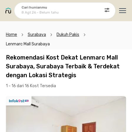
Cari hunianmu
8 Agt 26 - Belum tahu
Ope
Home
Surabaya
Dukuh Pakis
Lenmarc Mall Surabaya
Rekomendasi Kost Dekat Lenmarc Mall
Surabaya, Surabaya Terbaik & Terdekat
dengan Lokasi Strategis
1 - 16 dari 16 Kost
Tersedia