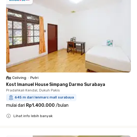
Coliving
•
Putri
Kost Imanuel House Simpang Darmo Surabaya
Pradahkali Kendal, Dukuh Pakis
645 m dari lenmarc mall surabaya
mulai dari
Rp1.400.000
/
bulan
Lihat info lebih banyak
Close