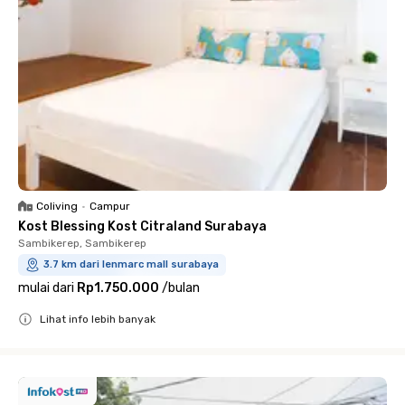
Coliving
•
Campur
Kost Blessing Kost Citraland Surabaya
Sambikerep, Sambikerep
3.7 km dari lenmarc mall surabaya
mulai dari
Rp1.750.000
/
bulan
Lihat info lebih banyak
Close