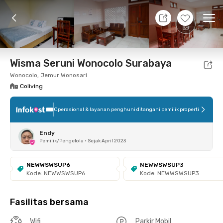
8 Agt 26 - Belum tahu
+
7
Ope
Foto
Fasilitas bersama
Lokasi
Kamar
Atura
Wisma Seruni Wonocolo Surabaya
Wonocolo, Jemur Wonosari
Coliving
Operasional & layanan penghuni ditangani pemilik properti
Endy
Pemilik/Pengelola
•
Sejak April 2023
NEWWSWSUP6
NEWWSWSUP3
Kode: NEWWSWSUP6
Kode: NEWWSWSUP3
Fasilitas bersama
Wifi
Parkir Mobil