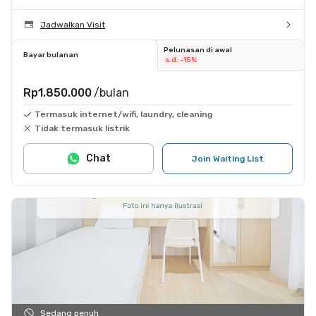
Jadwalkan Visit
Pelunasan di awal
Bayar bulanan
s.d. -15%
Rp1.850.000
/bulan
Termasuk internet/wifi, laundry, cleaning
Tidak termasuk listrik
Chat
Join Waiting List
Sedang penuh