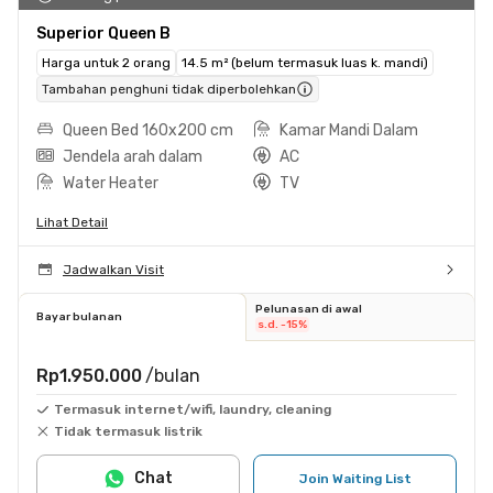
Superior Queen B
Harga untuk 2 orang
14.5 m² (belum termasuk luas k. mandi)
Tambahan penghuni tidak diperbolehkan
Queen Bed 160x200 cm
Kamar Mandi Dalam
Jendela arah dalam
AC
Water Heater
TV
Lihat Detail
Jadwalkan Visit
Pelunasan di awal
Bayar bulanan
s.d. -15%
Rp1.950.000
/bulan
Termasuk internet/wifi, laundry, cleaning
Tidak termasuk listrik
Chat
Join Waiting List