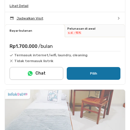
Lihat Detail
Jadwalkan Visit
Pelunasan di awal
Bayar bulanan
s.d. -15%
Rp1.700.000
/bulan
Termasuk internet/wifi, laundry, cleaning
Tidak termasuk listrik
Chat
Pilih