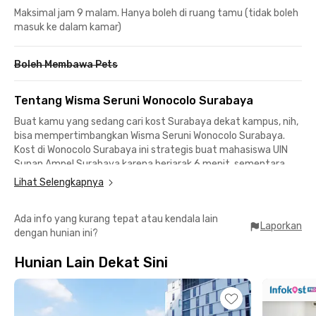
Maksimal jam 9 malam. Hanya boleh di ruang tamu (tidak boleh
masuk ke dalam kamar)
Boleh Membawa Pets
Tentang Wisma Seruni Wonocolo Surabaya
Buat kamu yang sedang cari kost Surabaya dekat kampus, nih,
bisa mempertimbangkan Wisma Seruni Wonocolo Surabaya.
Kost di Wonocolo Surabaya ini strategis buat mahasiswa UIN
Sunan Ampel Surabaya karena berjarak 6 menit, sementara
Universitas Airlangga Kampus B bisa dicapai dalam 24 menit
Lihat Selengkapnya
berkendara.
Ada info yang kurang tepat atau kendala lain
Kost Surabaya ini dikelilingi oleh mal, perkantoran, dan kawasan
Laporkan
dengan hunian ini?
industri sehingga cocok juga buat tempat tinggal kamu yang
sedang merantau ke Kota Pahlawan. Rentokil Surabaya 7
Hunian Lain Dekat Sini
menit jauhnya, Maspion Square berjarak 11 menit, sementara
Bandara Internasional Djuanda bisa dicapai dalam 24 menit
berkendara.