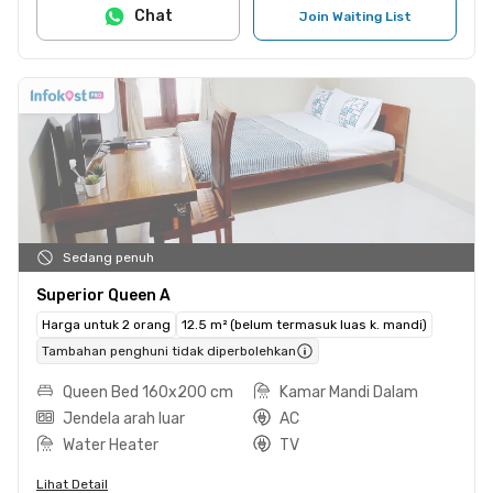
Chat
Join Waiting List
Sedang penuh
Superior Queen A
Harga untuk 2 orang
12.5 m² (belum termasuk luas k. mandi)
Tambahan penghuni tidak diperbolehkan
Queen Bed 160x200 cm
Kamar Mandi Dalam
Jendela arah luar
AC
Water Heater
TV
Lihat Detail