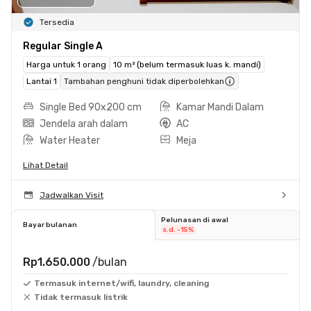
Tersedia
Regular Single A
Harga untuk 1 orang
10 m² (belum termasuk luas k. mandi)
Lantai 1
Tambahan penghuni tidak diperbolehkan
Single Bed 90x200 cm
Kamar Mandi Dalam
Jendela arah dalam
AC
Water Heater
Meja
Lihat Detail
Jadwalkan Visit
Pelunasan di awal
Bayar bulanan
s.d. -15%
Rp1.650.000
/bulan
Termasuk internet/wifi, laundry, cleaning
Tidak termasuk listrik