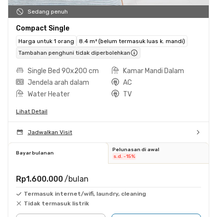
Sedang penuh
Compact Single
Harga untuk 1 orang
8.4 m² (belum termasuk luas k. mandi)
Tambahan penghuni tidak diperbolehkan
Single Bed 90x200 cm
Kamar Mandi Dalam
Jendela arah dalam
AC
Water Heater
TV
Lihat Detail
Jadwalkan Visit
Pelunasan di awal
Bayar bulanan
s.d. -15%
Rp1.600.000
/bulan
Termasuk internet/wifi, laundry, cleaning
Tidak termasuk listrik