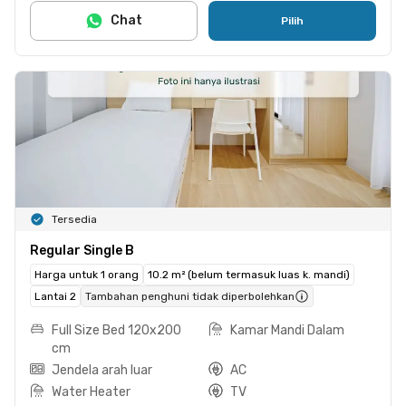
Chat
Pilih
Tersedia
Regular Single B
Harga untuk 1 orang
10.2 m² (belum termasuk luas k. mandi)
Lantai 2
Tambahan penghuni tidak diperbolehkan
Full Size Bed 120x200
Kamar Mandi Dalam
cm
Jendela arah luar
AC
Water Heater
TV