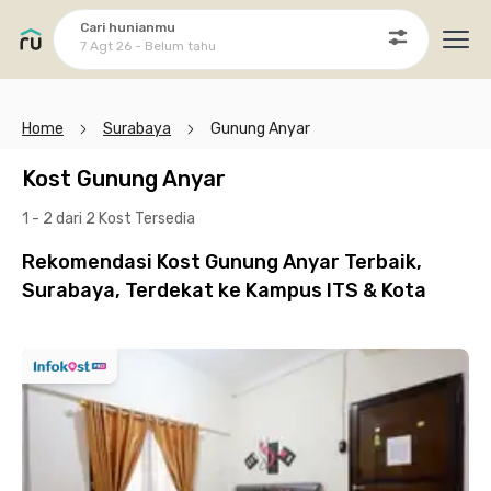
Cari hunianmu
7 Agt 26 - Belum tahu
Ope
Home
Surabaya
Gunung Anyar
Kost Gunung Anyar
1 - 2 dari 2 Kost
Tersedia
Rekomendasi Kost Gunung Anyar Terbaik,
Surabaya, Terdekat ke Kampus ITS & Kota