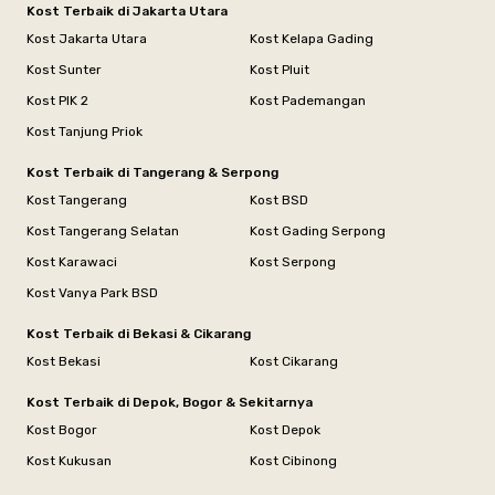
Kost Terbaik di Jakarta Utara
Kost Jakarta Utara
Kost Kelapa Gading
Kost Sunter
Kost Pluit
Kost PIK 2
Kost Pademangan
Kost Tanjung Priok
Kost Terbaik di Tangerang & Serpong
Kost Tangerang
Kost BSD
Kost Tangerang Selatan
Kost Gading Serpong
Kost Karawaci
Kost Serpong
Kost Vanya Park BSD
Kost Terbaik di Bekasi & Cikarang
Kost Bekasi
Kost Cikarang
Kost Terbaik di Depok, Bogor & Sekitarnya
Kost Bogor
Kost Depok
Kost Kukusan
Kost Cibinong