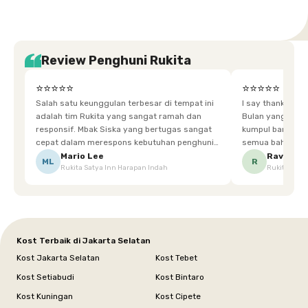
Review Penghuni Rukita
⭐⭐⭐⭐⭐
⭐⭐⭐⭐⭐
Salah satu keunggulan terbesar di tempat ini
I say thankyou s
adalah tim Rukita yang sangat ramah dan
Bulan yang super happy! banyak tem
responsif. Mbak Siska yang bertugas sangat
kumpul bareng mak
cepat dalam merespons kebutuhan penghuni.
semua bahagia ad
Ketika saya meminta keset karena sempat
mgkn saran dari air aja & kebersihan lebih di
Mario Lee
Ravena
ML
R
Rukita Satya Inn Harapan Indah
Rukita Dimi
terpeleset, permintaan tersebut langsung
tingkatka
dipenuhi dengan cepat. Terima kasih Mbak
Siska.
Kost Terbaik di Jakarta Selatan
Kost Jakarta Selatan
Kost Tebet
Kost Setiabudi
Kost Bintaro
Kost Kuningan
Kost Cipete