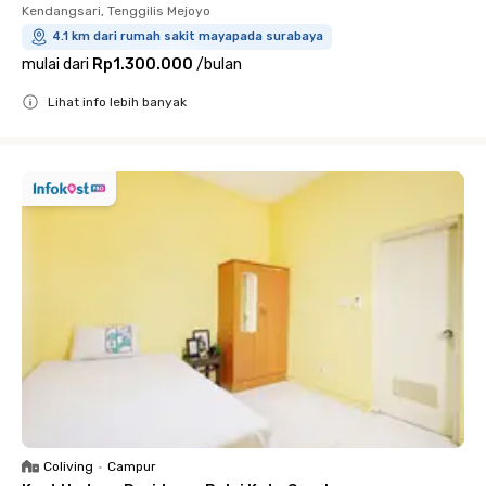
Kendangsari, Tenggilis Mejoyo
4.1 km dari rumah sakit mayapada surabaya
mulai dari
Rp1.300.000
/
bulan
Lihat info lebih banyak
Close
Coliving
•
Campur