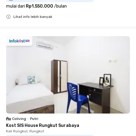
mulai dari
Rp1.550.000
/
bulan
Lihat info lebih banyak
Close
Coliving
•
Putri
Kost SIS House Rungkut Surabaya
Kali Rungkut, Rungkut