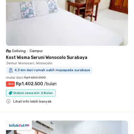
Coliving
•
Campur
Kost Wisma Seruni Wonocolo Surabaya
Jemur Wonosari, Wonocolo
4.3 km dari rumah sakit mayapada surabaya
mulai dari
Rp1.650.000
Rp1.402.500
/
bulan
-
15
%
Diskon sewa min. 6 Bulan
Lihat info lebih banyak
Close