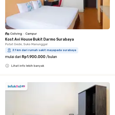
Coliving
•
Campur
Kost Avi House Bukit Darmo Surabaya
Putat Gede, Suko Manunggal
3.1 km dari rumah sakit mayapada surabaya
mulai dari
Rp1.900.000
/
bulan
Lihat info lebih banyak
Close