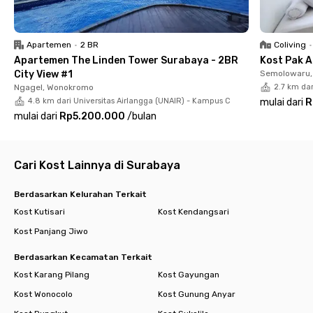
Sofie Syariah Jemursari Surabaya memiliki fasilitas yang
lengkap, mulai dari kamar fully furnished, AC, TV, akses WiFi,
Apartemen
•
2 BR
Coliving
•
hingga kamar mandi dalam dengan water heater. Selain itu,
Apartemen The Linden Tower Surabaya - 2BR
Kost Pak A
kamu juga akan mendapatkan fasilitas area parkir mobil dan
City View #1
Semolowaru, 
motor yang luas untuk memarkirkan kendaraanmu dengan
Ngagel, Wonokromo
2.7 km dar
aman.
4.8 km dari Universitas Airlangga (UNAIR) - Kampus C
mulai dari
R
mulai dari
Rp5.200.000
/
bulan
Jadi, tunggu apa lagi? Yuk, booking Sofie Syariah Jemursari
Surabaya sekarang juga sebelum kehabisan!
Cari Kost Lainnya di Surabaya
Berdasarkan Kelurahan Terkait
Kost Kutisari
Kost Kendangsari
Kost Panjang Jiwo
Berdasarkan Kecamatan Terkait
Kost Karang Pilang
Kost Gayungan
Kost Wonocolo
Kost Gunung Anyar