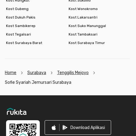
Kost Rungkut
Kost Sukolilo
Kost Gubeng
Kost Wonokromo
Kost Dukuh Pakis
Kost Lakarsantri
Kost Sambikerep
Kost Suko Manunggal
Kost Tegalsari
Kost Tambaksari
Kost Surabaya Barat
Kost Surabaya Timur
Home
Surabaya
Tenggilis Mejoyo
Sofie Syariah Jemursari Surabaya
Footer
Download Aplikasi