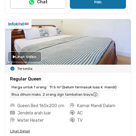
Chat
Pilih
Lihat Video
Tersedia
Regular Queen
Harga untuk 1 orang
11.5 m² (belum termasuk luas k. mandi)
Bisa dihuni maks. 2 orang dgn tambahan biaya
Queen Bed 160x200 cm
Kamar Mandi Dalam
Jendela arah luar
AC
Water Heater
TV
Lihat Detail