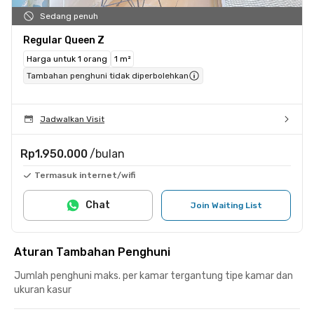
Sedang penuh
Regular Queen Z
Harga untuk 1 orang
1 m²
Tambahan penghuni tidak diperbolehkan
Jadwalkan Visit
Rp1.950.000
/bulan
Termasuk internet/wifi
Chat
Join Waiting List
Aturan Tambahan Penghuni
Jumlah penghuni maks. per kamar tergantung tipe kamar dan
ukuran kasur