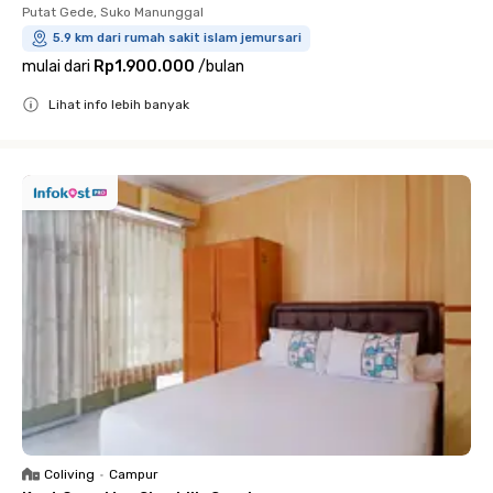
Putat Gede, Suko Manunggal
5.9 km dari rumah sakit islam jemursari
mulai dari
Rp1.900.000
/
bulan
Lihat info lebih banyak
Close
Coliving
•
Campur