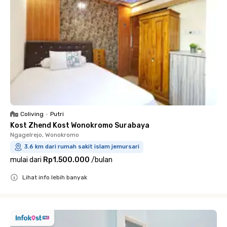
Coliving
•
Putri
Kost Zhend Kost Wonokromo Surabaya
Ngagelrejo, Wonokromo
3.6 km dari rumah sakit islam jemursari
mulai dari
Rp1.500.000
/
bulan
Lihat info lebih banyak
Close