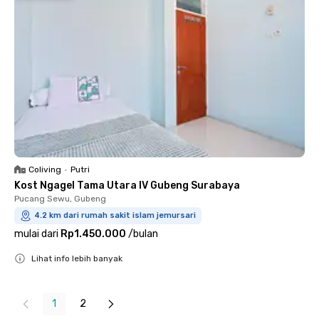
Coliving
•
Putri
Kost Ngagel Tama Utara IV Gubeng Surabaya
Pucang Sewu, Gubeng
4.2 km dari rumah sakit islam jemursari
mulai dari
Rp1.450.000
/
bulan
Lihat info lebih banyak
Close
1
2