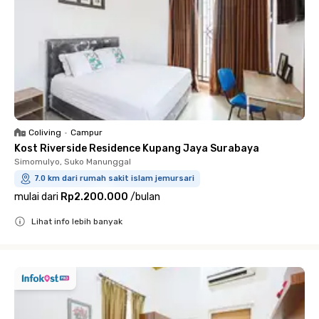
Coliving
•
Campur
Kost Riverside Residence Kupang Jaya Surabaya
Simomulyo, Suko Manunggal
7.0 km dari rumah sakit islam jemursari
mulai dari
Rp2.200.000
/
bulan
Lihat info lebih banyak
Close