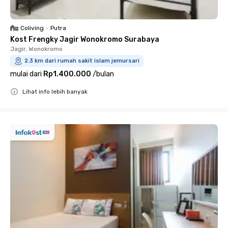
Coliving
•
Putra
Kost Frengky Jagir Wonokromo Surabaya
Jagir, Wonokromo
2.3 km dari rumah sakit islam jemursari
mulai dari
Rp1.400.000
/
bulan
Lihat info lebih banyak
Close