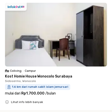
Coliving
•
Campur
Kost Homie House Wonocolo Surabaya
Sidosermo, Wonocolo
1.6 km dari rumah sakit islam jemursari
mulai dari
Rp1.700.000
/
bulan
Lihat info lebih banyak
Close