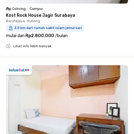
Coliving
•
Campur
Kost Rock House Jagir Surabaya
Baratajaya, Gubeng
3.0 km dari rumah sakit islam jemursari
mulai dari
Rp2.800.000
/
bulan
Lihat info lebih banyak
Close