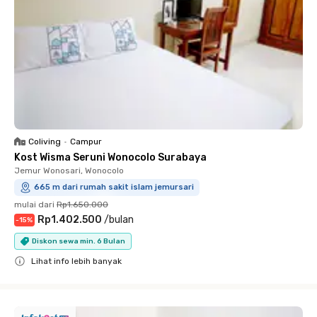
Coliving
•
Campur
Kost Wisma Seruni Wonocolo Surabaya
Jemur Wonosari, Wonocolo
665 m dari rumah sakit islam jemursari
mulai dari
Rp1.650.000
Rp1.402.500
/
bulan
-
15
%
Diskon sewa min. 6 Bulan
Lihat info lebih banyak
Close