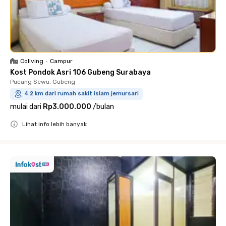
Coliving
•
Campur
Kost Pondok Asri 106 Gubeng Surabaya
Pucang Sewu, Gubeng
4.2 km dari rumah sakit islam jemursari
mulai dari
Rp3.000.000
/
bulan
Lihat info lebih banyak
Close