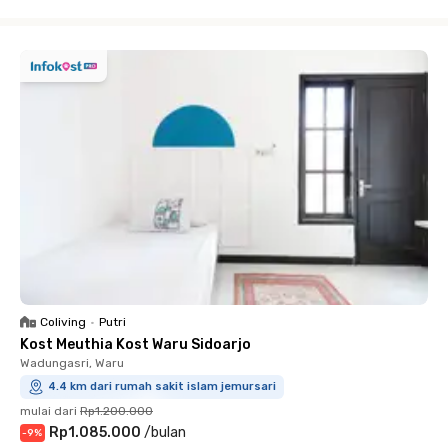
Close
Coliving
•
Putri
Kost Meuthia Kost Waru Sidoarjo
Wadungasri, Waru
4.4 km dari rumah sakit islam jemursari
mulai dari
Rp1.200.000
Rp1.085.000
/
bulan
-
9
%