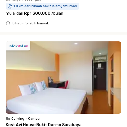
1.8 km dari rumah sakit islam jemursari
mulai dari
Rp1.300.000
/
bulan
Lihat info lebih banyak
Close
Coliving
•
Campur
Kost Avi House Bukit Darmo Surabaya