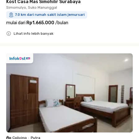
Kost Casa Mas Simohilir Surabaya
Simomulyo, Suko Manunggal
7.0 km dari rumah sakit islam jemursari
mulai dari
Rp1.665.000
/
bulan
Lihat info lebih banyak
Close
Coliving
•
Putra