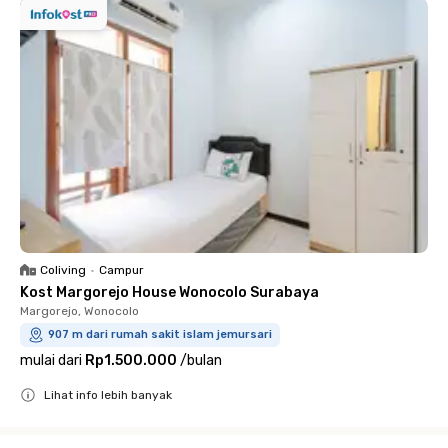
Coliving
•
Campur
Kost Margorejo House Wonocolo Surabaya
Margorejo, Wonocolo
907 m dari rumah sakit islam jemursari
mulai dari
Rp1.500.000
/
bulan
Lihat info lebih banyak
Close