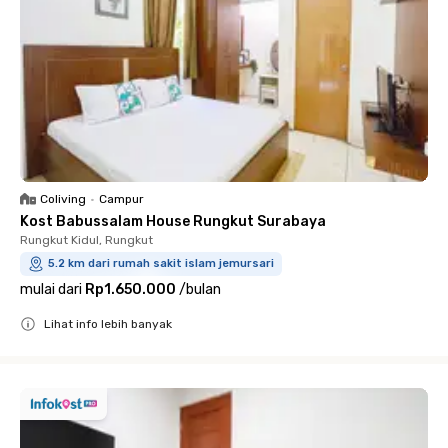
Coliving
•
Campur
Kost Babussalam House Rungkut Surabaya
Rungkut Kidul, Rungkut
5.2 km dari rumah sakit islam jemursari
mulai dari
Rp1.650.000
/
bulan
Lihat info lebih banyak
Close