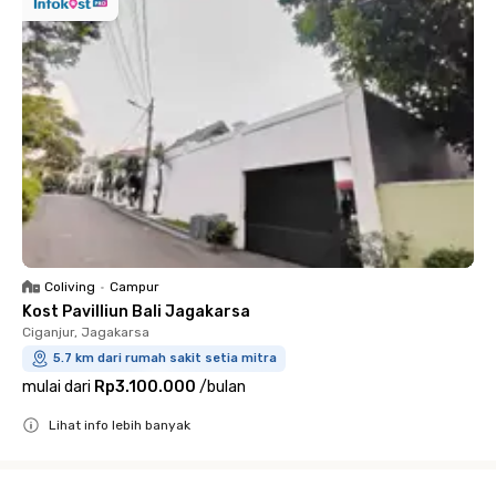
Coliving
•
Campur
Kost Pavilliun Bali Jagakarsa
Ciganjur, Jagakarsa
5.7 km dari rumah sakit setia mitra
mulai dari
Rp3.100.000
/
bulan
Lihat info lebih banyak
Close