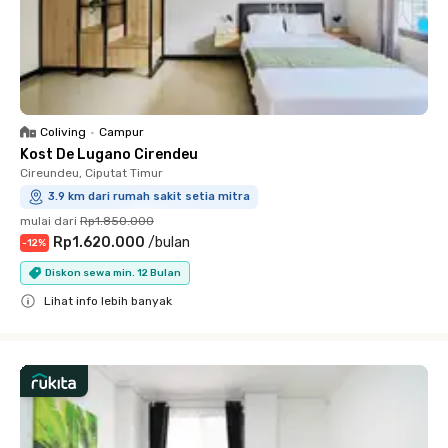
Coliving
•
Campur
Kost De Lugano Cirendeu
Cireundeu, Ciputat Timur
3.9 km dari rumah sakit setia mitra
mulai dari
Rp1.850.000
Rp1.620.000
/
bulan
-
12
%
Diskon sewa min. 12 Bulan
Lihat info lebih banyak
Close