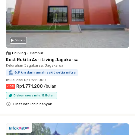
Video
Coliving
•
Campur
Kost Rukita Asri Living Jagakarsa
Kelurahan Jagakarsa, Jagakarsa
6.9 km dari rumah sakit setia mitra
mulai dari
Rp1.968.000
Rp1.771.200
/
bulan
-
10
%
Diskon sewa min. 12 Bulan
Lihat info lebih banyak
Close