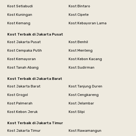
Kost Setiabudi
Kost Bintaro
Kost Kuningan
Kost Cipete
Kost Kemang
Kost Kebayoran Lama
Kost Terbaik di Jakarta Pusat
Kost Jakarta Pusat
Kost Benhil
Kost Cempaka Putih
Kost Menteng
Kost Kemayoran
Kost Kebon Kacang
Kost Tanah Abang
Kost Sudirman
Kost Terbaik di Jakarta Barat
Kost Jakarta Barat
Kost Tanjung Duren
Kost Grogol
Kost Cengkareng
Kost Palmerah
Kost Jelambar
Kost Kebon Jeruk
Kost Slipi
Kost Terbaik di Jakarta Timur
Kost Jakarta Timur
Kost Rawamangun