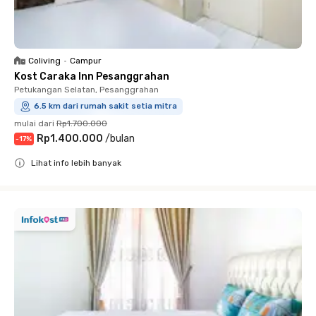
Coliving
•
Campur
Kost Caraka Inn Pesanggrahan
Petukangan Selatan, Pesanggrahan
6.5 km dari rumah sakit setia mitra
mulai dari
Rp1.700.000
Rp1.400.000
/
bulan
-
17
%
Lihat info lebih banyak
Close