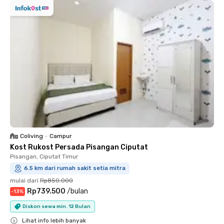
Coliving
•
Campur
Kost Rukost Persada Pisangan Ciputat
Pisangan, Ciputat Timur
6.5 km dari rumah sakit setia mitra
mulai dari
Rp850.000
Rp739.500
/
bulan
-
13
%
Diskon sewa min. 12 Bulan
Lihat info lebih banyak