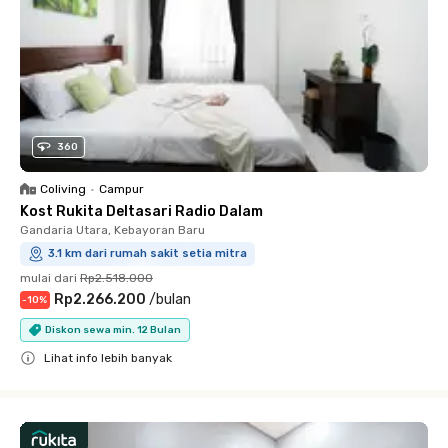
360
Coliving
•
Campur
Kost Rukita Deltasari Radio Dalam
Gandaria Utara, Kebayoran Baru
3.1 km dari rumah sakit setia mitra
mulai dari
Rp2.518.000
Rp2.266.200
/
bulan
-
10
%
Diskon sewa min. 12 Bulan
Lihat info lebih banyak
Close