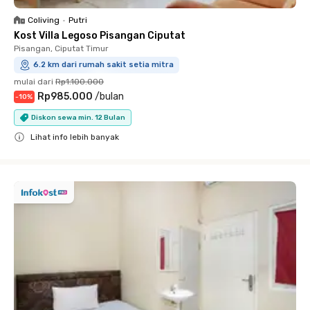
Coliving
•
Putri
Kost Villa Legoso Pisangan Ciputat
Pisangan, Ciputat Timur
6.2 km dari rumah sakit setia mitra
mulai dari
Rp1.100.000
Rp985.000
/
bulan
-
10
%
Diskon sewa min. 12 Bulan
Lihat info lebih banyak
Close