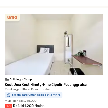
Close
Coliving
•
Campur
Kost Uma Kost Ninety-Nine Cipulir Pesanggrahan
Petukangan Utara, Pesanggrahan
6.8 km dari rumah sakit setia mitra
mulai dari
Rp1.268.000
Rp1.141.200
/
bulan
-
10
%