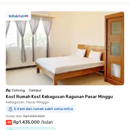
Coliving
•
Campur
Kost Rumah Kost Kebagusan Ragunan Pasar Minggu
Kebagusan, Pasar Minggu
5.4 km dari rumah sakit setia mitra
mulai dari
Rp1.550.000
Rp1.435.000
/
bulan
-
7
%