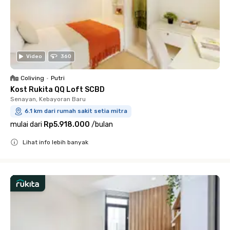
Video
360
Coliving
•
Putri
Kost Rukita QQ Loft SCBD
Senayan, Kebayoran Baru
6.1 km dari rumah sakit setia mitra
mulai dari
Rp5.918.000
/
bulan
Lihat info lebih banyak
Close