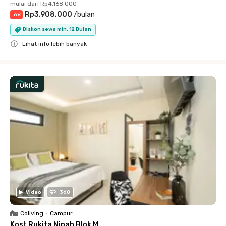
mulai dari
Rp4.168.000
Rp3.908.000
/
bulan
-
6
%
Diskon sewa min. 12 Bulan
Lihat info lebih banyak
Close
Video
360
Coliving
•
Campur
Kost Rukita Nipah Blok M