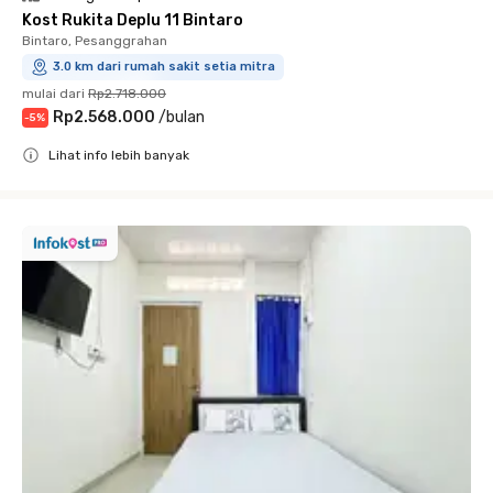
Kost Rukita Deplu 11 Bintaro
Bintaro, Pesanggrahan
3.0 km dari rumah sakit setia mitra
mulai dari
Rp2.718.000
Rp2.568.000
/
bulan
-
5
%
Lihat info lebih banyak
Close