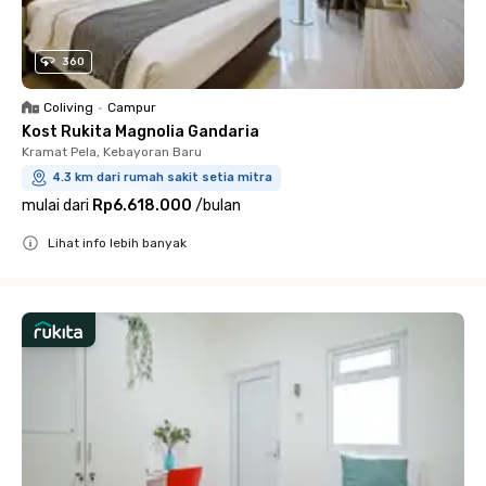
360
Coliving
•
Campur
Kost Rukita Magnolia Gandaria
Kramat Pela, Kebayoran Baru
4.3 km dari rumah sakit setia mitra
mulai dari
Rp6.618.000
/
bulan
Lihat info lebih banyak
Close