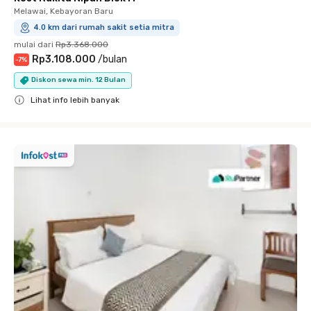
Melawai, Kebayoran Baru
4.0 km dari rumah sakit setia mitra
mulai dari
Rp3.368.000
Rp3.108.000
/
bulan
-
7
%
Diskon sewa min. 12 Bulan
Lihat info lebih banyak
Close