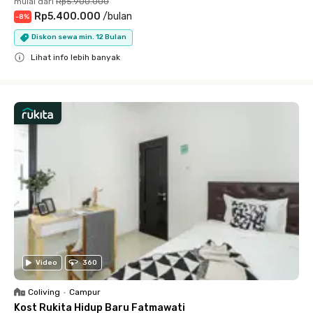
mulai dari
Rp5.900.000
Rp5.400.000
/
bulan
-
8
%
Diskon sewa min. 12 Bulan
Lihat info lebih banyak
Close
Video
360
Coliving
•
Campur
Kost Rukita Hidup Baru Fatmawati