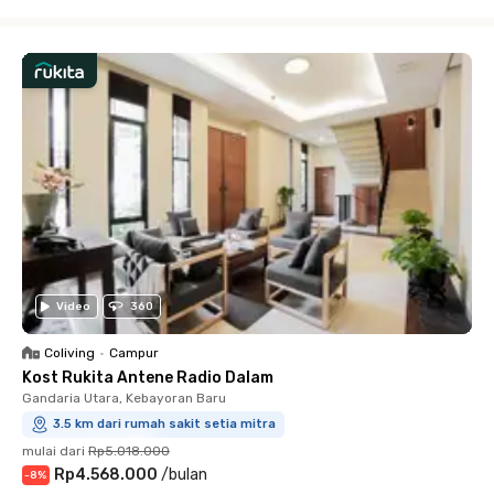
Close
Video
360
Coliving
•
Campur
Kost Rukita Antene Radio Dalam
Gandaria Utara, Kebayoran Baru
3.5 km dari rumah sakit setia mitra
mulai dari
Rp5.018.000
Rp4.568.000
/
bulan
-
8
%