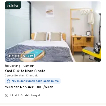
Video
360
Coliving
•
Campur
Kost Rukita Moes Cipete
Cipete Selatan, Cilandak
702 m dari rumah sakit setia mitra
mulai dari
Rp3.468.000
/
bulan
Lihat info lebih banyak
Close