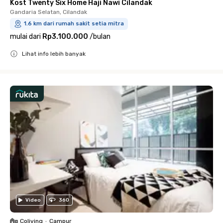
Kost Twenty Six Home Haji Nawi Cilandak
Gandaria Selatan, Cilandak
1.6 km dari rumah sakit setia mitra
mulai dari
Rp3.100.000
/
bulan
Lihat info lebih banyak
Close
Video
360
Coliving
•
Campur