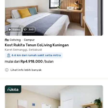
Video
360
Coliving
•
Campur
Kost Rukita Tenun CoLiving Kuningan
Karet Semanggi, Setiabudi
6.6 km dari rumah sakit setia mitra
mulai dari
Rp4.918.000
/
bulan
Lihat info lebih banyak
Close