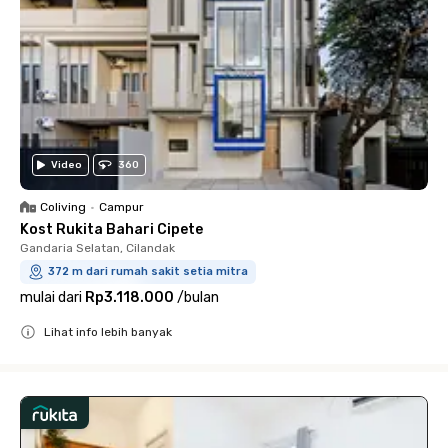
Video
360
Coliving
•
Campur
Kost Rukita Bahari Cipete
Gandaria Selatan, Cilandak
372 m dari rumah sakit setia mitra
mulai dari
Rp3.118.000
/
bulan
Lihat info lebih banyak
Close