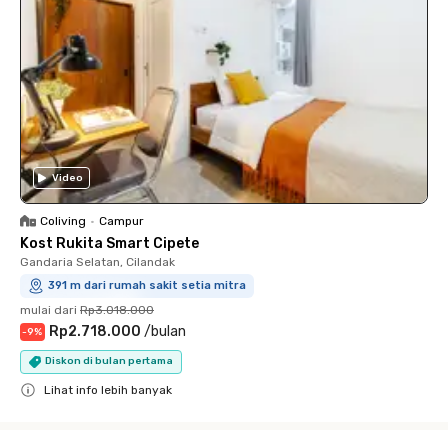
Video
Coliving
•
Campur
Kost Rukita Smart Cipete
Gandaria Selatan, Cilandak
391 m dari rumah sakit setia mitra
mulai dari
Rp3.018.000
Rp2.718.000
/
bulan
-
9
%
Diskon di bulan pertama
Lihat info lebih banyak
Close