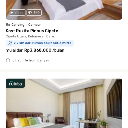
Video
360
Coliving
•
Campur
Kost Rukita Pinnus Cipete
Cipete Utara, Kebayoran Baru
2.7 km dari rumah sakit setia mitra
mulai dari
Rp3.868.000
/
bulan
Lihat info lebih banyak
Close