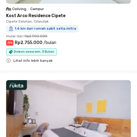
Coliving
•
Campur
Kost Arco Residence Cipete
Cipete Selatan, Cilandak
1.6 km dari rumah sakit setia mitra
mulai dari
Rp2.900.000
Rp2.755.000
/
bulan
-
5
%
Diskon sewa min. 3 Bulan
Lihat info lebih banyak
Close