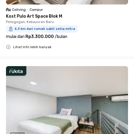
Coliving
•
Campur
Kost Pulo Art Space Blok M
Petogogan, Kebayoran Baru
4.3 km dari rumah sakit setia mitra
mulai dari
Rp3.300.000
/
bulan
Lihat info lebih banyak
Close