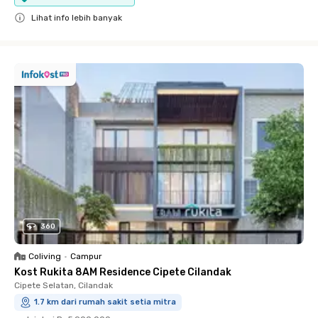
Lihat info lebih banyak
Close
360
Coliving
•
Campur
Kost Rukita 8AM Residence Cipete Cilandak
Cipete Selatan, Cilandak
1.7 km dari rumah sakit setia mitra