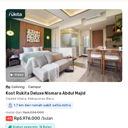
Video
Coliving
•
Campur
Kost Rukita Deluxe Nismara Abdul Majid
Cipete Utara, Kebayoran Baru
1.7 km dari rumah sakit setia mitra
mulai dari
Rp6.236.000
Rp5.976.000
/
bulan
-
4
%
Diskon sewa min. 12 Bulan