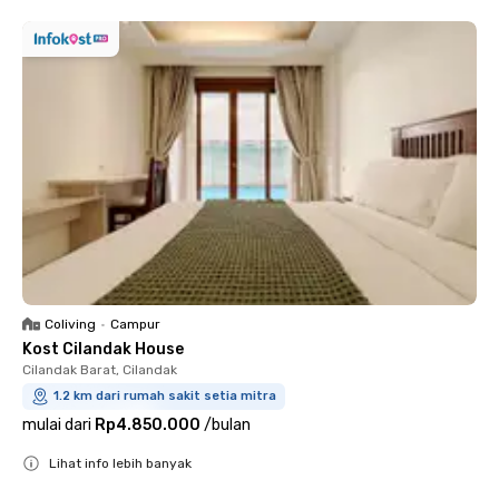
Coliving
•
Campur
Kost Cilandak House
Cilandak Barat, Cilandak
1.2 km dari rumah sakit setia mitra
mulai dari
Rp4.850.000
/
bulan
Lihat info lebih banyak
Close