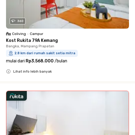
360
Coliving
•
Campur
Kost Rukita 79A Kemang
Bangka, Mampang Prapatan
2.8 km dari rumah sakit setia mitra
mulai dari
Rp3.568.000
/
bulan
Lihat info lebih banyak
Close