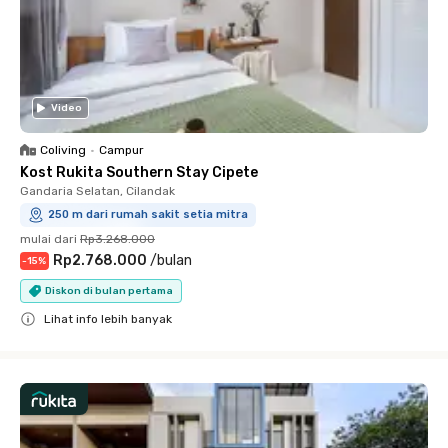
Video
Coliving
•
Campur
Kost Rukita Southern Stay Cipete
Gandaria Selatan, Cilandak
250 m dari rumah sakit setia mitra
mulai dari
Rp3.268.000
Rp2.768.000
/
bulan
-
15
%
Diskon di bulan pertama
Lihat info lebih banyak
Close