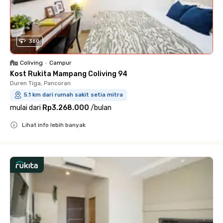
360
Coliving
•
Campur
Kost Rukita Mampang Coliving 94
Duren Tiga, Pancoran
5.1 km dari rumah sakit setia mitra
mulai dari
Rp3.268.000
/
bulan
Lihat info lebih banyak
Close