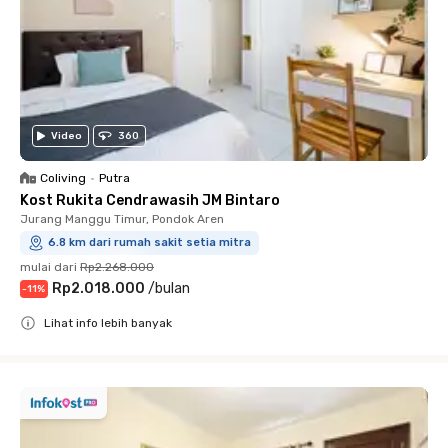
Video
360
Coliving
•
Putra
Kost Rukita Cendrawasih JM Bintaro
Jurang Manggu Timur, Pondok Aren
6.8 km dari rumah sakit setia mitra
mulai dari
Rp2.268.000
Rp2.018.000
/
bulan
-
11
%
Lihat info lebih banyak
Close