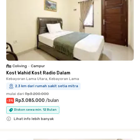
Coliving
•
Campur
Kost Wahid Kost Radio Dalam
Kebayoran Lama Utara, Kebayoran Lama
2.3 km dari rumah sakit setia mitra
mulai dari
Rp3.200.000
Rp3.085.000
/
bulan
-
3
%
Diskon sewa min. 12 Bulan
Lihat info lebih banyak
Close