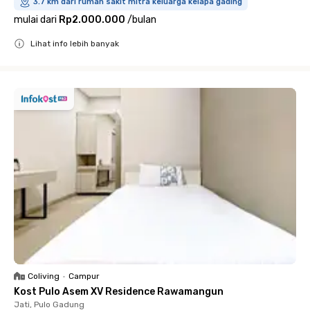
3.7 km dari rumah sakit mitra keluarga kelapa gading
mulai dari
Rp2.000.000
/
bulan
Lihat info lebih banyak
Close
Coliving
•
Campur
Kost Pulo Asem XV Residence Rawamangun
Jati, Pulo Gadung