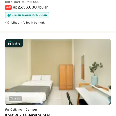
mulai dari
Rp2.918.000
Rp2.658.000
/
bulan
-
8
%
Diskon sewa min. 12 Bulan
Lihat info lebih banyak
Close
360
Coliving
•
Campur
Kost Rukita Beryl Sunter