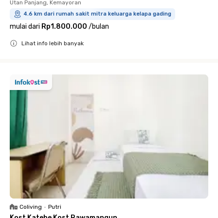
Utan Panjang, Kemayoran
4.6 km dari rumah sakit mitra keluarga kelapa gading
mulai dari
Rp1.800.000
/
bulan
Lihat info lebih banyak
Close
Coliving
•
Putri
Kost Katebe Kost Rawamangun