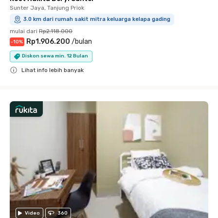
Sunter Jaya, Tanjung Priok
3.0 km dari rumah sakit mitra keluarga kelapa gading
mulai dari
Rp2.118.000
Rp1.906.200
/
bulan
-
10
%
Diskon sewa min. 12 Bulan
Lihat info lebih banyak
Close
Video
360