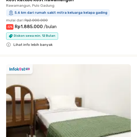
Rawamangun, Pulo Gadung
5.6 km dari rumah sakit mitra keluarga kelapa gading
mulai dari
Rp2.000.000
Rp1.885.000
/
bulan
-
5
%
Diskon sewa min. 12 Bulan
Lihat info lebih banyak
Close