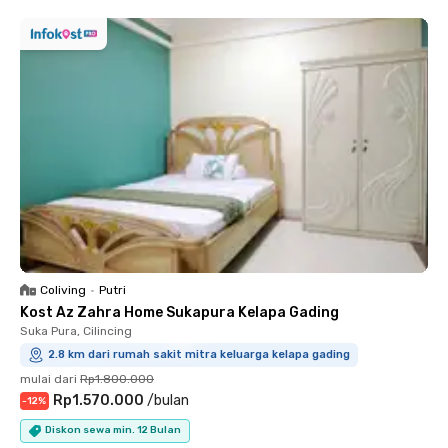
Coliving
•
Putri
Kost Az Zahra Home Sukapura Kelapa Gading
Suka Pura, Cilincing
2.8 km dari rumah sakit mitra keluarga kelapa gading
mulai dari
Rp1.800.000
Rp1.570.000
/
bulan
-
12
%
Diskon sewa min. 12 Bulan