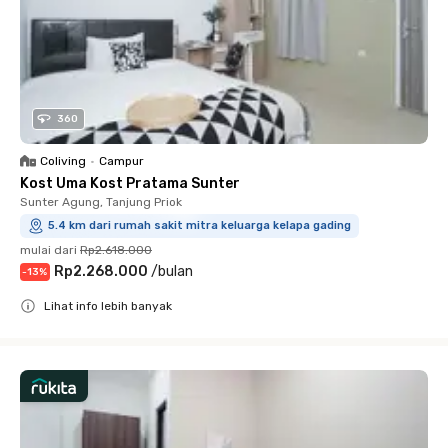
360
Coliving
•
Campur
Kost Uma Kost Pratama Sunter
Sunter Agung, Tanjung Priok
5.4 km dari rumah sakit mitra keluarga kelapa gading
mulai dari
Rp2.618.000
Rp2.268.000
/
bulan
-
13
%
Lihat info lebih banyak
Close