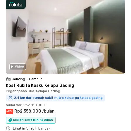
Video
Coliving
•
Campur
Kost Rukita Kosku Kelapa Gading
Pegangsaan Dua, Kelapa Gading
2.4 km dari rumah sakit mitra keluarga kelapa gading
mulai dari
Rp2.818.000
Rp2.558.000
/
bulan
-
9
%
Diskon sewa min. 12 Bulan
Lihat info lebih banyak