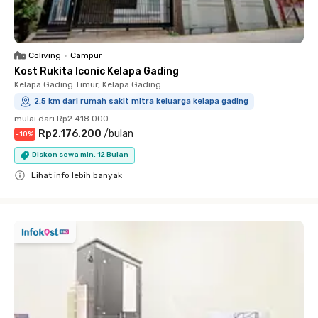
Coliving
•
Campur
Kost Rukita Iconic Kelapa Gading
Kelapa Gading Timur, Kelapa Gading
2.5 km dari rumah sakit mitra keluarga kelapa gading
mulai dari
Rp2.418.000
Rp2.176.200
/
bulan
-
10
%
Diskon sewa min. 12 Bulan
Lihat info lebih banyak
Close