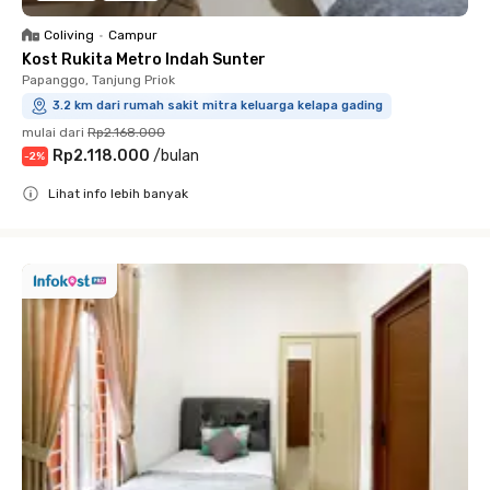
Coliving
•
Campur
Kost Rukita Metro Indah Sunter
Papanggo, Tanjung Priok
3.2 km dari rumah sakit mitra keluarga kelapa gading
mulai dari
Rp2.168.000
Rp2.118.000
/
bulan
-
2
%
Lihat info lebih banyak
Close