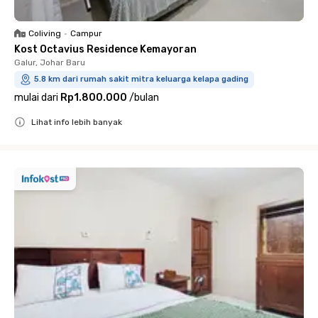
Coliving
•
Campur
Kost Octavius Residence Kemayoran
Galur, Johar Baru
5.8 km dari rumah sakit mitra keluarga kelapa gading
mulai dari
Rp1.800.000
/
bulan
Lihat info lebih banyak
Close