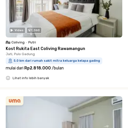
Video
360
Coliving
•
Putri
Kost Rukita East Coliving Rawamangun
Jati, Pulo Gadung
5.0 km dari rumah sakit mitra keluarga kelapa gading
mulai dari
Rp2.818.000
/
bulan
Lihat info lebih banyak
Close