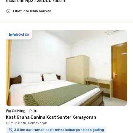
mulai dari
Rp2.125.000
/
bulan
Lihat info lebih banyak
Close
Coliving
•
Putri
Kost Graha Canina Kost Sunter Kemayoran
Sumur Batu, Kemayoran
3.5 km dari rumah sakit mitra keluarga kelapa gading