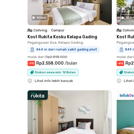
Video
Vide
Coliving
•
Campur
Colivi
Kost Rukita Kosku Kelapa Gading
Kost Ru
Pegangsaan Dua, Kelapa Gading
Pegangsaa
464 m dari rumah sakit gading pluit
849 m
mulai dari
Rp2.818.000
mulai dari
Rp2.558.000
/
bulan
Rp2
-
9
%
-
8
%
Diskon sewa min. 12 Bulan
Diskon
Lihat info lebih banyak
Lihat 
Close
Close