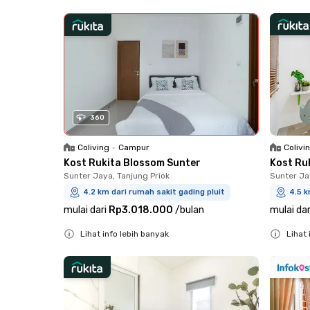
Close
Close
360
Colivi
Coliving
•
Campur
Kost Ru
Kost Rukita Blossom Sunter
Sunter Ja
Sunter Jaya, Tanjung Priok
4.5 k
4.2 km dari rumah sakit gading pluit
mulai dar
mulai dari
Rp3.018.000
/
bulan
Lihat 
Lihat info lebih banyak
Close
Close