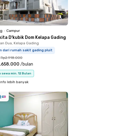
o
ng
•
Campur
kita D'kubik Dom Kelapa Gading
n Dua, Kelapa Gading
 dari rumah sakit gading pluit
Rp2.918.000
.658.000
/
bulan
 sewa min. 12 Bulan
info lebih banyak