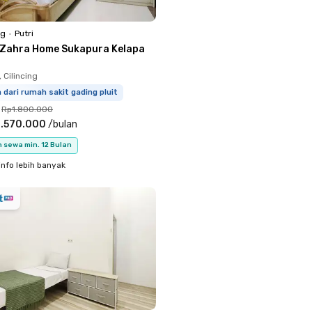
ng
•
Putri
 Zahra Home Sukapura Kelapa
 Cilincing
m dari rumah sakit gading pluit
Rp1.800.000
.570.000
/
bulan
 sewa min. 12 Bulan
info lebih banyak