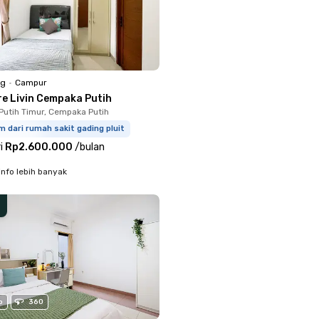
ng
•
Campur
re Livin Cempaka Putih
utih Timur, Cempaka Putih
m dari rumah sakit gading pluit
i
Rp2.600.000
/
bulan
info lebih banyak
o
360