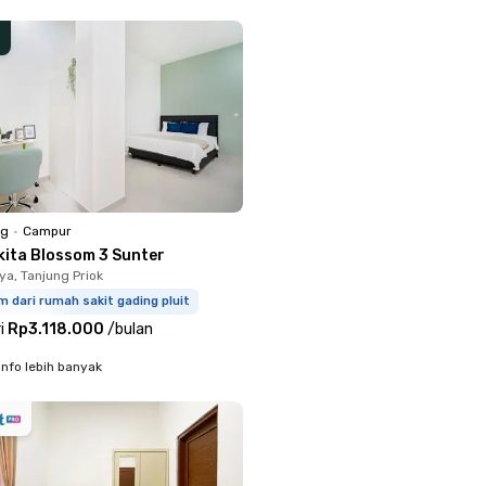
ng
•
Campur
kita Blossom 3 Sunter
ya, Tanjung Priok
m dari rumah sakit gading pluit
i
Rp3.118.000
/
bulan
info lebih banyak