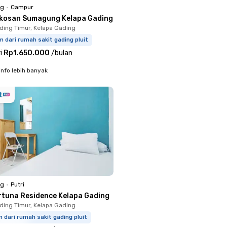
ng
•
Campur
kosan Sumagung Kelapa Gading
ding Timur, Kelapa Gading
m dari rumah sakit gading pluit
i
Rp1.650.000
/
bulan
info lebih banyak
ng
•
Putri
rtuna Residence Kelapa Gading
ding Timur, Kelapa Gading
m dari rumah sakit gading pluit