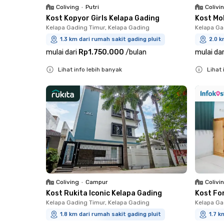
Coliving
•
Putri
Colivi
Kost Kopyor Girls Kelapa Gading
Kost Mo
Kelapa Gading Timur, Kelapa Gading
Kelapa Ga
1.3 km dari rumah sakit gading pluit
2.0 k
mulai dari
Rp1.750.000
/
bulan
mulai dar
Lihat info lebih banyak
Lihat 
Close
Close
Coliving
•
Campur
Colivi
Kost Rukita Iconic Kelapa Gading
Kost Fo
Kelapa Gading Timur, Kelapa Gading
Kelapa Ga
1.8 km dari rumah sakit gading pluit
1.7 k