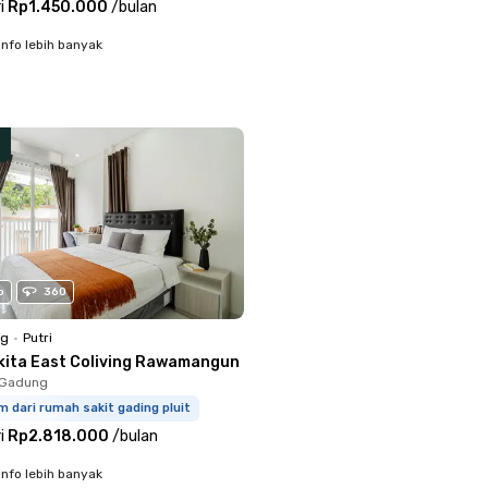
i
Rp1.450.000
/
bulan
info lebih banyak
o
360
ng
•
Putri
kita East Coliving Rawamangun
o Gadung
m dari rumah sakit gading pluit
i
Rp2.818.000
/
bulan
info lebih banyak