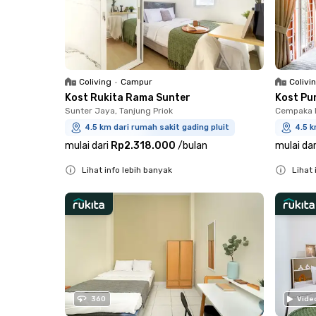
Coliving
•
Campur
Colivi
Kost Rukita Rama Sunter
Kost Pu
Sunter Jaya, Tanjung Priok
Cempaka P
4.5 km dari rumah sakit gading pluit
4.5 k
mulai dari
Rp2.318.000
/
bulan
mulai dar
Lihat info lebih banyak
Lihat 
Close
Close
360
Vide