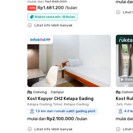
mulai dari
Rp1.868.000
mulai dar
Rp1.681.200
/
bulan
-
10
%
Lihat 
Diskon sewa min. 12 Bulan
Close
Lihat info lebih banyak
Close
Vide
Coliving
•
Campur
Colivi
Kost Kopyor CH2 Kelapa Gading
Kost Ru
Kelapa Gading Timur, Kelapa Gading
Jati, Pul
1.5 km dari rumah sakit gading pluit
4.0 k
mulai dari
Rp2.100.000
/
bulan
mulai dar
Lihat info lebih banyak
Lihat 