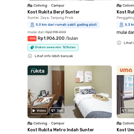
Coliving
•
Campur
Colivi
Kost Rukita Beryl Sunter
Kost Ru
Sunter Jaya, Tanjung Priok
Penggilin
5.0 km dari rumah sakit gading pluit
5.3 k
mulai dari
Rp2.118.000
mulai dar
Rp1.906.200
/
bulan
-
10
%
Lihat 
Diskon sewa min. 12 Bulan
Close
Lihat info lebih banyak
Close
Video
360
360
Coliving
•
Campur
Colivi
Kost Rukita Metro Indah Sunter
Kost Um