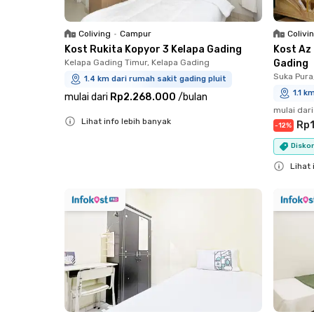
Coliving
•
Campur
Colivi
Kost Rukita Kopyor 3 Kelapa Gading
Kost Az
Kelapa Gading Timur, Kelapa Gading
Gading
Suka Pura,
1.4 km dari rumah sakit gading pluit
1.1 k
mulai dari
Rp2.268.000
/
bulan
mulai dari
Lihat info lebih banyak
Rp1
-
12
%
Close
Diskon
Lihat 
Close