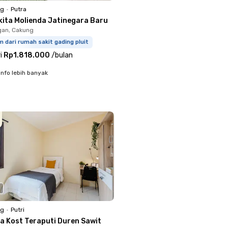
ng
•
Putra
kita Molienda Jatinegara Baru
gan, Cakung
m dari rumah sakit gading pluit
i
Rp1.818.000
/
bulan
info lebih banyak
ng
•
Putri
a Kost Teraputi Duren Sawit