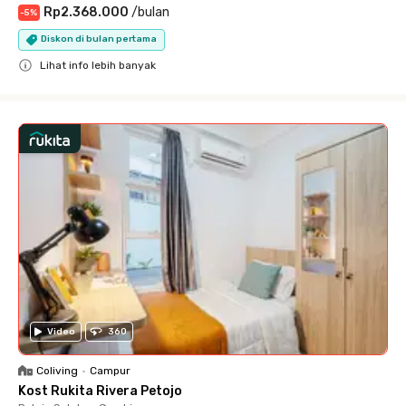
Rp2.368.000
/
bulan
-
5
%
Diskon di bulan pertama
Lihat info lebih banyak
Close
Video
360
Coliving
•
Campur
Kost Rukita Rivera Petojo