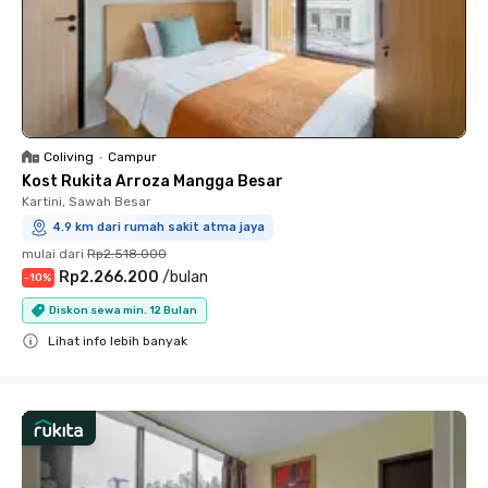
Coliving
•
Campur
Kost Rukita Arroza Mangga Besar
Kartini, Sawah Besar
4.9 km dari rumah sakit atma jaya
mulai dari
Rp2.518.000
Rp2.266.200
/
bulan
-
10
%
Diskon sewa min. 12 Bulan
Lihat info lebih banyak
Close