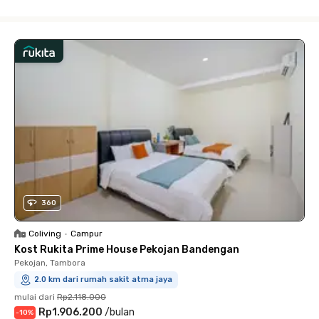
Close
360
Coliving
•
Campur
Kost Rukita Prime House Pekojan Bandengan
Pekojan, Tambora
2.0 km dari rumah sakit atma jaya
mulai dari
Rp2.118.000
Rp1.906.200
/
bulan
-
10
%