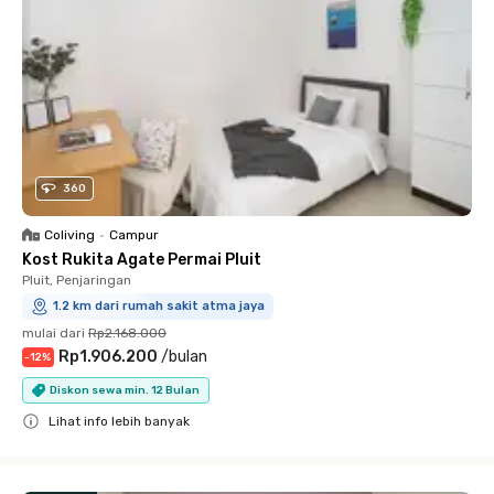
360
Coliving
•
Campur
Kost Rukita Agate Permai Pluit
Pluit, Penjaringan
1.2 km dari rumah sakit atma jaya
mulai dari
Rp2.168.000
Rp1.906.200
/
bulan
-
12
%
Diskon sewa min. 12 Bulan
Lihat info lebih banyak
Close