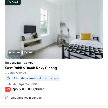
Video
360
Coliving
•
Campur
Kost Rukita Omah Roxy Cideng
Cideng, Gambir
5.2 km dari rumah sakit atma jaya
mulai dari
Rp2.268.000
Rp2.218.000
/
bulan
-
2
%
Lihat info lebih banyak
Close