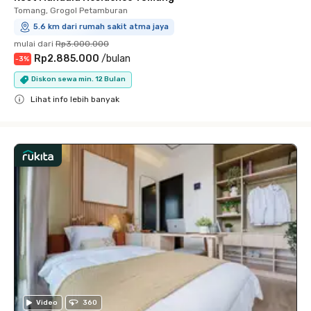
Tomang, Grogol Petamburan
5.6 km dari rumah sakit atma jaya
mulai dari
Rp3.000.000
Rp2.885.000
/
bulan
-
3
%
Diskon sewa min. 12 Bulan
Lihat info lebih banyak
Close
Video
360