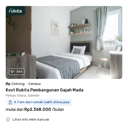
360
Coliving
•
Campur
Kost Rukita Pembangunan Gajah Mada
Petojo Utara, Gambir
4.7 km dari rumah sakit atma jaya
mulai dari
Rp2.368.000
/
bulan
Lihat info lebih banyak
Close