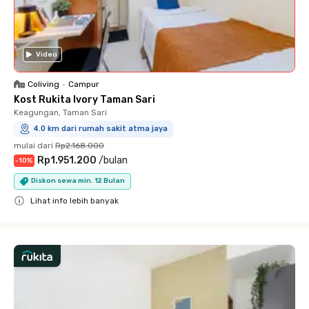
Video
Coliving
•
Campur
Kost Rukita Ivory Taman Sari
Keagungan, Taman Sari
4.0 km dari rumah sakit atma jaya
mulai dari
Rp2.168.000
Rp1.951.200
/
bulan
-
10
%
Diskon sewa min. 12 Bulan
Lihat info lebih banyak
Close