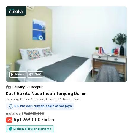
Video
360
Coliving
•
Campur
Kost Rukita Nusa Indah Tanjung Duren
Tanjung Duren Selatan, Grogol Petamburan
5.5 km dari rumah sakit atma jaya
mulai dari
Rp2.118.000
Rp1.968.000
/
bulan
-
7
%
Diskon di bulan pertama