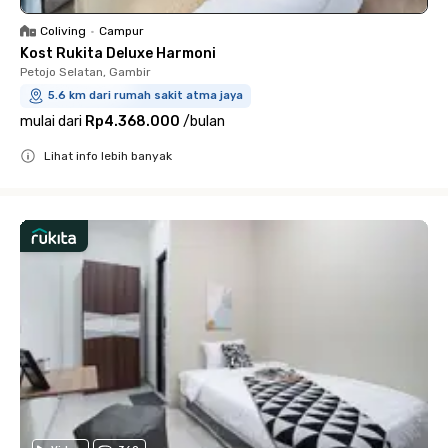
Coliving
•
Campur
Kost Rukita Deluxe Harmoni
Petojo Selatan, Gambir
5.6 km dari rumah sakit atma jaya
mulai dari
Rp4.368.000
/
bulan
Lihat info lebih banyak
Close