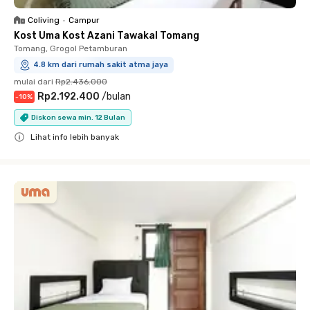
Coliving
•
Campur
Kost Uma Kost Azani Tawakal Tomang
Tomang, Grogol Petamburan
4.8 km dari rumah sakit atma jaya
mulai dari
Rp2.436.000
Rp2.192.400
/
bulan
-
10
%
Diskon sewa min. 12 Bulan
Lihat info lebih banyak
Close