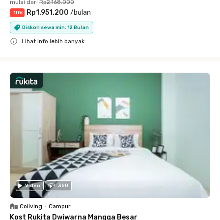
mulai dari
Rp2.168.000
Rp1.951.200
/
bulan
-
10
%
Diskon sewa min. 12 Bulan
Lihat info lebih banyak
Close
Video
360
Coliving
•
Campur
Kost Rukita Dwiwarna Mangga Besar