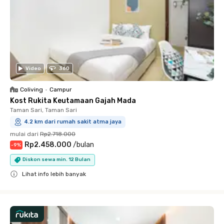
Video
360
Coliving
•
Campur
Kost Rukita Keutamaan Gajah Mada
Taman Sari, Taman Sari
4.2 km dari rumah sakit atma jaya
mulai dari
Rp2.718.000
Rp2.458.000
/
bulan
-
9
%
Diskon sewa min. 12 Bulan
Lihat info lebih banyak
Close