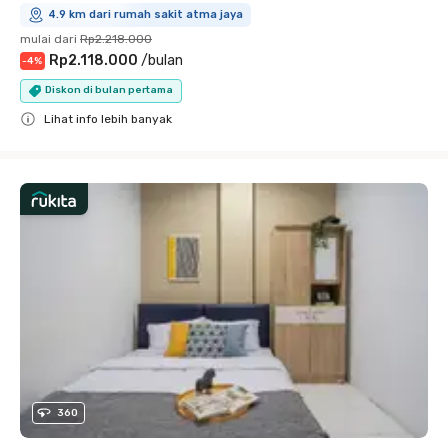
4.9 km dari rumah sakit atma jaya
mulai dari
Rp2.218.000
Rp2.118.000
/
bulan
-
4
%
Diskon di bulan pertama
Lihat info lebih banyak
Close
360