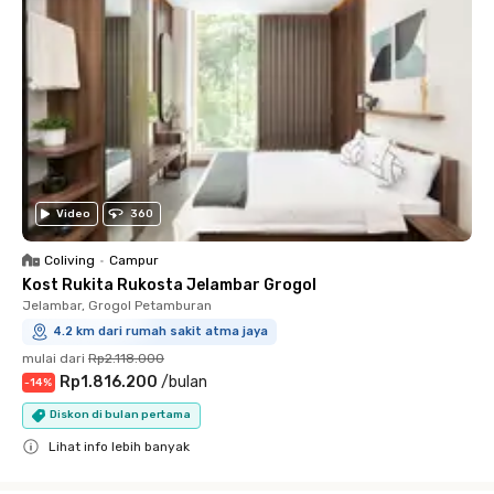
Video
360
Coliving
•
Campur
Kost Rukita Rukosta Jelambar Grogol
Jelambar, Grogol Petamburan
4.2 km dari rumah sakit atma jaya
mulai dari
Rp2.118.000
Rp1.816.200
/
bulan
-
14
%
Diskon di bulan pertama
Lihat info lebih banyak
Close