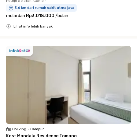
Petojo Selatan, Gambir
5.6 km dari rumah sakit atma jaya
mulai dari
Rp3.018.000
/
bulan
Lihat info lebih banyak
Close
Coliving
•
Campur
Kost Mandala Residence Tomang