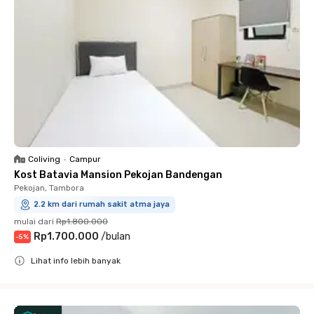
Coliving
•
Campur
Kost Batavia Mansion Pekojan Bandengan
Pekojan, Tambora
2.2 km dari rumah sakit atma jaya
mulai dari
Rp1.800.000
Rp1.700.000
/
bulan
-
5
%
Lihat info lebih banyak
Close