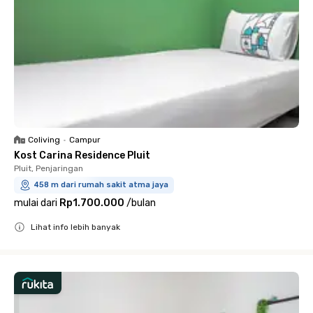
Coliving
•
Campur
Kost Carina Residence Pluit
Pluit, Penjaringan
458 m dari rumah sakit atma jaya
mulai dari
Rp1.700.000
/
bulan
Lihat info lebih banyak
Close