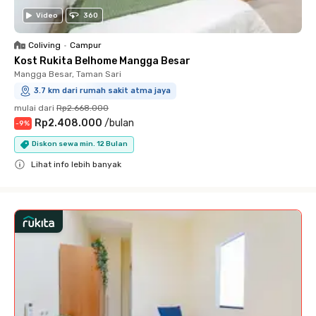
Video
360
Coliving
•
Campur
Kost Rukita Belhome Mangga Besar
Mangga Besar, Taman Sari
3.7 km dari rumah sakit atma jaya
mulai dari
Rp2.668.000
Rp2.408.000
/
bulan
-
9
%
Diskon sewa min. 12 Bulan
Lihat info lebih banyak
Close