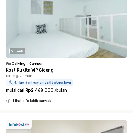
360
Coliving
•
Campur
Kost Rukita VIP Cideng
Cideng, Gambir
5.1 km dari rumah sakit atma jaya
mulai dari
Rp2.468.000
/
bulan
Lihat info lebih banyak
Close