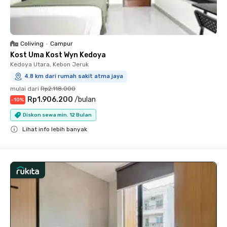
Coliving
•
Campur
Kost Uma Kost Wyn Kedoya
Kedoya Utara, Kebon Jeruk
4.8 km dari rumah sakit atma jaya
mulai dari
Rp2.118.000
Rp1.906.200
/
bulan
-
10
%
Diskon sewa min. 12 Bulan
Lihat info lebih banyak
Close