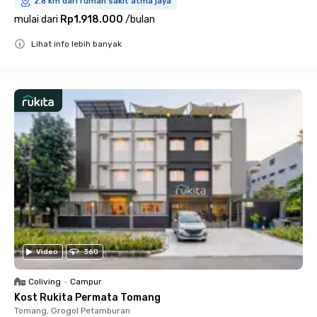
2.8 km dari rumah sakit atma jaya
mulai dari
Rp1.918.000
/
bulan
Lihat info lebih banyak
Close
Video
360
Coliving
•
Campur
Kost Rukita Permata Tomang
Tomang, Grogol Petamburan