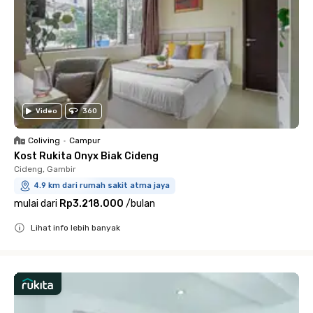
Video
360
Coliving
•
Campur
Kost Rukita Onyx Biak Cideng
Cideng, Gambir
4.9 km dari rumah sakit atma jaya
mulai dari
Rp3.218.000
/
bulan
Lihat info lebih banyak
Close