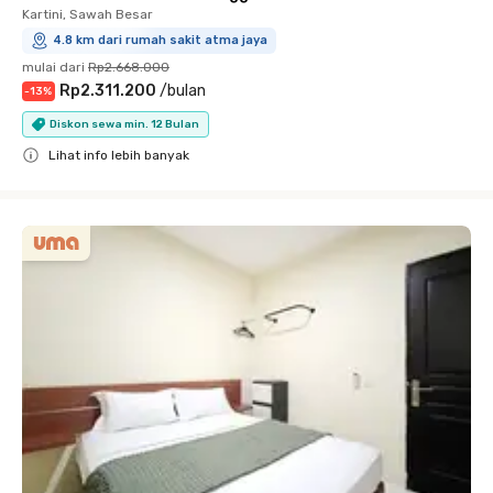
Kartini, Sawah Besar
4.8 km dari rumah sakit atma jaya
mulai dari
Rp2.668.000
Rp2.311.200
/
bulan
-
13
%
Diskon sewa min. 12 Bulan
Lihat info lebih banyak
Close