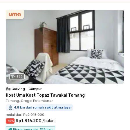
360
Coliving
•
Campur
Kost Uma Kost Topaz Tawakal Tomang
Tomang, Grogol Petamburan
4.8 km dari rumah sakit atma jaya
mulai dari
Rp2.018.000
Rp1.816.200
/
bulan
-
10
%
Diskon sewa min. 12 Bulan