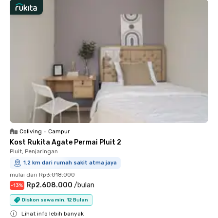
Coliving
•
Campur
Kost Rukita Agate Permai Pluit 2
Pluit, Penjaringan
1.2 km dari rumah sakit atma jaya
mulai dari
Rp3.018.000
Rp2.608.000
/
bulan
-
13
%
Diskon sewa min. 12 Bulan
Lihat info lebih banyak