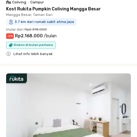
Coliving
•
Campur
Kost Rukita Pumpkin Coliving Mangga Besar
Mangga Besar, Taman Sari
3.7 km dari rumah sakit atma jaya
mulai dari
Rp2.318.000
Rp2.168.000
/
bulan
-
6
%
Diskon di bulan pertama
Lihat info lebih banyak
Close