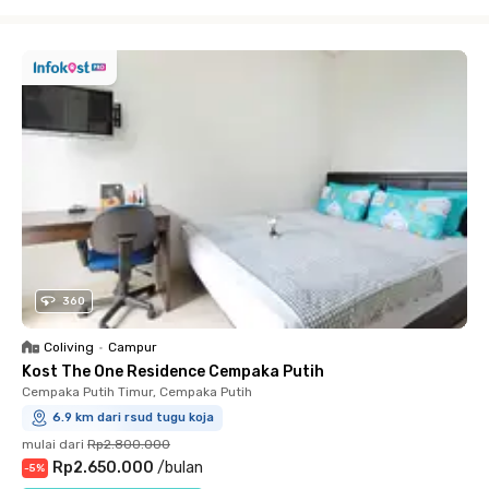
Close
360
Coliving
•
Campur
Kost The One Residence Cempaka Putih
Cempaka Putih Timur, Cempaka Putih
6.9 km dari rsud tugu koja
mulai dari
Rp2.800.000
Rp2.650.000
/
bulan
-
5
%