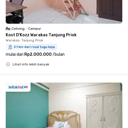
Coliving
•
Campur
Kost D'Kozz Warakas Tanjung Priok
Warakas, Tanjung Priok
3.1 km dari rsud tugu koja
mulai dari
Rp2.000.000
/
bulan
Lihat info lebih banyak
Close