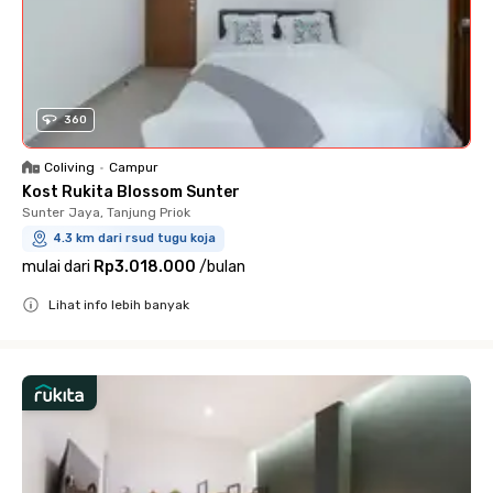
360
Coliving
•
Campur
Kost Rukita Blossom Sunter
Sunter Jaya, Tanjung Priok
4.3 km dari rsud tugu koja
mulai dari
Rp3.018.000
/
bulan
Lihat info lebih banyak
Close