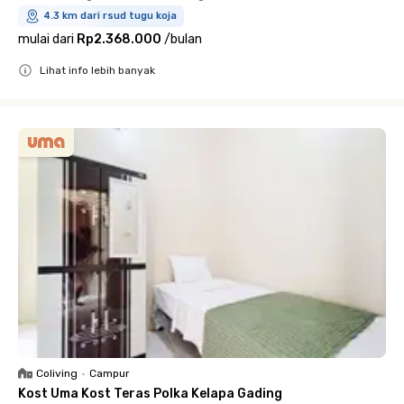
4.3 km dari rsud tugu koja
mulai dari
Rp2.368.000
/
bulan
Lihat info lebih banyak
Close
Coliving
•
Campur
Kost Uma Kost Teras Polka Kelapa Gading