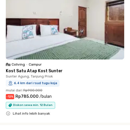
Coliving
•
Campur
Kost Satu Atap Kost Sunter
Sunter Agung, Tanjung Priok
6.4 km dari rsud tugu koja
mulai dari
Rp900.000
Rp785.000
/
bulan
-
12
%
Diskon sewa min. 12 Bulan
Lihat info lebih banyak
Close