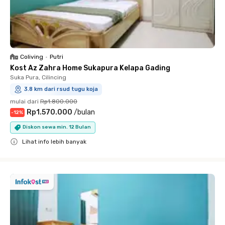
Coliving
•
Putri
Kost Az Zahra Home Sukapura Kelapa Gading
Suka Pura, Cilincing
3.8 km dari rsud tugu koja
mulai dari
Rp1.800.000
Rp1.570.000
/
bulan
-
12
%
Diskon sewa min. 12 Bulan
Lihat info lebih banyak
Close