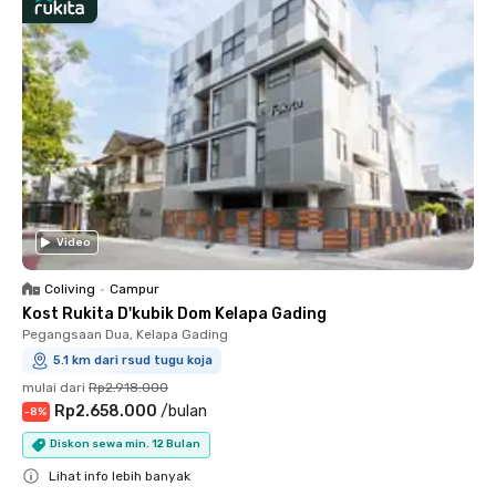
Video
Coliving
•
Campur
Kost Rukita D'kubik Dom Kelapa Gading
Pegangsaan Dua, Kelapa Gading
5.1 km dari rsud tugu koja
mulai dari
Rp2.918.000
Rp2.658.000
/
bulan
-
8
%
Diskon sewa min. 12 Bulan
Lihat info lebih banyak