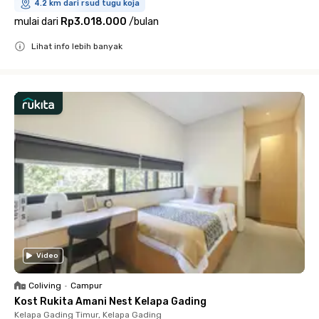
4.2 km dari rsud tugu koja
mulai dari
Rp3.018.000
/
bulan
Lihat info lebih banyak
Close
Video
Coliving
•
Campur
Kost Rukita Amani Nest Kelapa Gading
Kelapa Gading Timur, Kelapa Gading