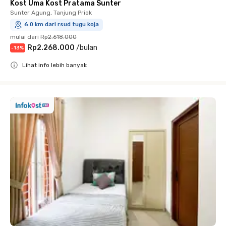
Kost Uma Kost Pratama Sunter
Sunter Agung, Tanjung Priok
6.0 km dari rsud tugu koja
mulai dari
Rp2.618.000
Rp2.268.000
/
bulan
-
13
%
Lihat info lebih banyak
Close