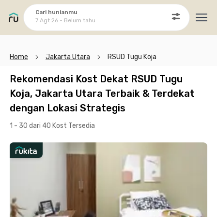
Cari hunianmu
7 Agt 26 - Belum tahu
Ope
Home
Jakarta Utara
RSUD Tugu Koja
Rekomendasi Kost Dekat RSUD Tugu
Koja, Jakarta Utara Terbaik & Terdekat
dengan Lokasi Strategis
1 - 30 dari 40 Kost
Tersedia