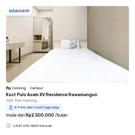
Coliving
•
Campur
Kost Pulo Asem XV Residence Rawamangun
Jati, Pulo Gadung
6.9 km dari rsud tugu koja
mulai dari
Rp2.500.000
/
bulan
Lihat info lebih banyak
Close