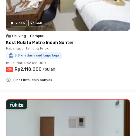
Video
360
Coliving
•
Campur
Kost Rukita Metro Indah Sunter
Papanggo, Tanjung Priok
3.8 km dari rsud tugu koja
mulai dari
Rp2.168.000
Rp2.118.000
/
bulan
-
2
%
Lihat info lebih banyak
Close