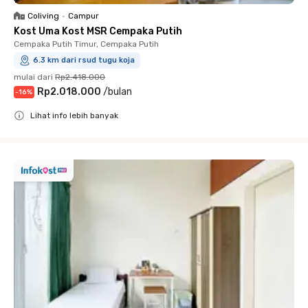
Coliving
•
Campur
Kost Uma Kost MSR Cempaka Putih
Cempaka Putih Timur, Cempaka Putih
6.3 km dari rsud tugu koja
mulai dari
Rp2.418.000
Rp2.018.000
/
bulan
-
16
%
Lihat info lebih banyak
Close