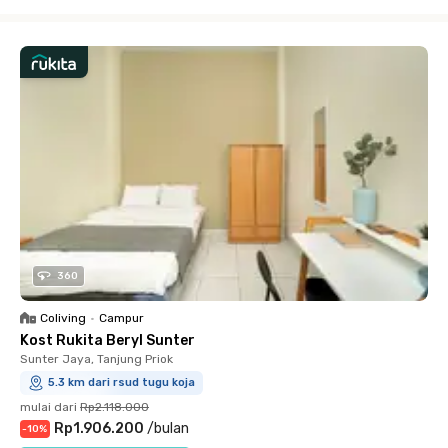
Close
360
Coliving
•
Campur
Kost Rukita Beryl Sunter
Sunter Jaya, Tanjung Priok
5.3 km dari rsud tugu koja
mulai dari
Rp2.118.000
Rp1.906.200
/
bulan
-
10
%