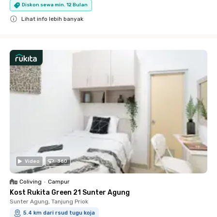
Diskon sewa min. 12 Bulan
Lihat info lebih banyak
Close
Video
360
Coliving
•
Campur
Kost Rukita Green 21 Sunter Agung
Sunter Agung, Tanjung Priok
5.4 km dari rsud tugu koja