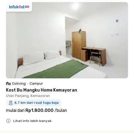
Coliving
•
Campur
Kost Bu Mangku Home Kemayoran
Utan Panjang, Kemayoran
6.7 km dari rsud tugu koja
mulai dari
Rp1.800.000
/
bulan
Lihat info lebih banyak
Close