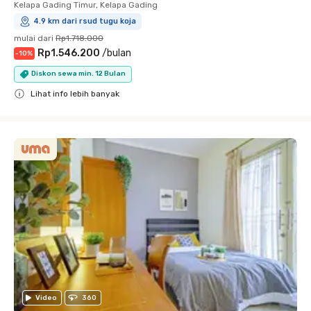
Kelapa Gading Timur, Kelapa Gading
4.9 km dari rsud tugu koja
mulai dari
Rp1.718.000
Rp1.546.200
/
bulan
-
10
%
Diskon sewa min. 12 Bulan
Lihat info lebih banyak
Close
Video
360