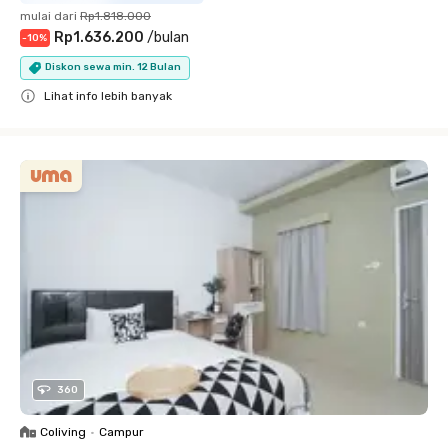
mulai dari
Rp1.818.000
Rp1.636.200
/
bulan
-
10
%
Diskon sewa min. 12 Bulan
Lihat info lebih banyak
Close
360
Coliving
•
Campur