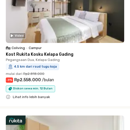
Video
Coliving
•
Campur
Kost Rukita Kosku Kelapa Gading
Pegangsaan Dua, Kelapa Gading
4.5 km dari rsud tugu koja
mulai dari
Rp2.818.000
Rp2.558.000
/
bulan
-
9
%
Diskon sewa min. 12 Bulan
Lihat info lebih banyak
Close