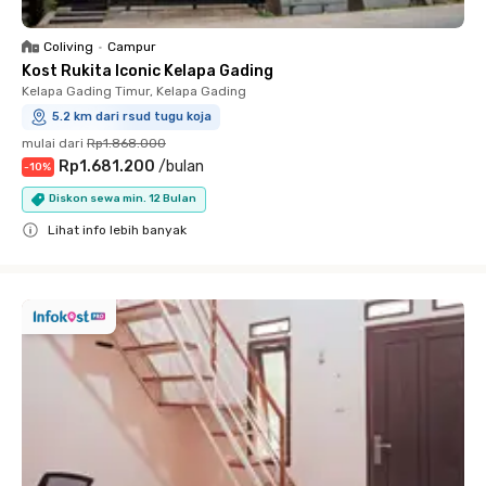
Coliving
•
Campur
Kost Rukita Iconic Kelapa Gading
Kelapa Gading Timur, Kelapa Gading
5.2 km dari rsud tugu koja
mulai dari
Rp1.868.000
Rp1.681.200
/
bulan
-
10
%
Diskon sewa min. 12 Bulan
Lihat info lebih banyak
Close