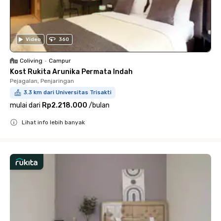
Video
360
Coliving
•
Campur
Kost Rukita Arunika Permata Indah
Pejagalan, Penjaringan
3.3 km dari Universitas Trisakti
mulai dari
Rp2.218.000
/
bulan
Lihat info lebih banyak
Close