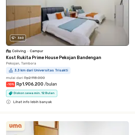
360
Coliving
•
Campur
Kost Rukita Prime House Pekojan Bandengan
Pekojan, Tambora
3.3 km dari Universitas Trisakti
mulai dari
Rp2.118.000
Rp1.906.200
/
bulan
-
10
%
Diskon sewa min. 12 Bulan
Lihat info lebih banyak
Close