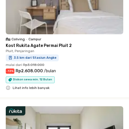
Coliving
•
Campur
Kost Rukita Agate Permai Pluit 2
Pluit, Penjaringan
3.5 km dari Stasiun Angke
mulai dari
Rp3.018.000
Rp2.608.000
/
bulan
-
13
%
Diskon sewa min. 12 Bulan
Lihat info lebih banyak
Close