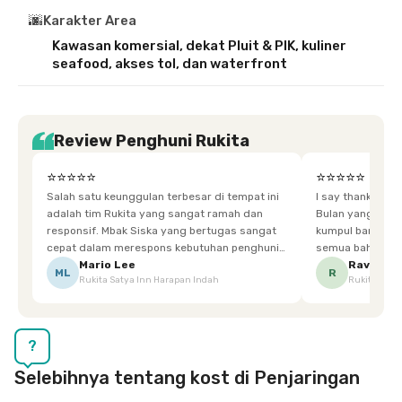
🌆
Karakter Area
Kawasan komersial, dekat Pluit & PIK, kuliner
seafood, akses tol, dan waterfront
Review Penghuni Rukita
⭐⭐⭐⭐⭐
⭐⭐⭐⭐⭐
Salah satu keunggulan terbesar di tempat ini
I say thankyou s
adalah tim Rukita yang sangat ramah dan
Bulan yang super happy! banyak tem
responsif. Mbak Siska yang bertugas sangat
kumpul bareng mak
cepat dalam merespons kebutuhan penghuni.
semua bahagia ad
Ketika saya meminta keset karena sempat
mgkn saran dari air aja & kebersihan lebih di
Mario Lee
Ravena
ML
R
Rukita Satya Inn Harapan Indah
Rukita Dimi
terpeleset, permintaan tersebut langsung
tingkatka
dipenuhi dengan cepat. Terima kasih Mbak
Siska.
?
Selebihnya tentang kost di Penjaringan