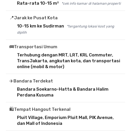
Rata-rata 10-15 m²
*cek info kamar di halaman properti
📍
Jarak ke Pusat Kota
10-15 km ke Sudirman
*tergantung lokasi kost yang
dipilih
🚌
Transportasi Umum
Terhubung dengan MRT, LRT, KRL Commuter,
TransJakarta, angkutan kota, dan transportasi
online (mobil & motor)
✈️
Bandara Terdekat
Bandara Soekarno-Hatta & Bandara Halim
Perdana Kusuma
🛍️
Tempat Hangout Terkenal
Pluit Village, Emporium Pluit Mall, PIK Avenue,
dan Mall of Indonesia