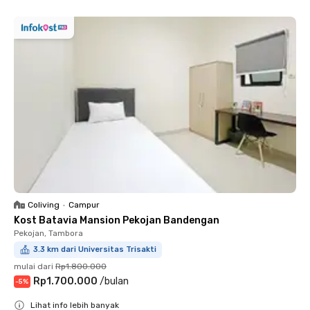
Coliving
•
Campur
Kost Batavia Mansion Pekojan Bandengan
Pekojan, Tambora
3.3 km dari Universitas Trisakti
mulai dari
Rp1.800.000
Rp1.700.000
/
bulan
-
5
%
Lihat info lebih banyak