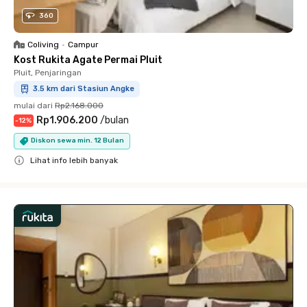
360
Coliving
•
Campur
Kost Rukita Agate Permai Pluit
Pluit, Penjaringan
3.5 km dari Stasiun Angke
mulai dari
Rp2.168.000
Rp1.906.200
/
bulan
-
12
%
Diskon sewa min. 12 Bulan
Lihat info lebih banyak
Close