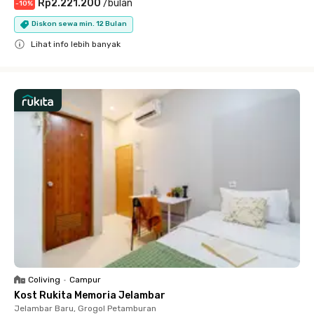
Rp2.221.200
/
bulan
-
10
%
Diskon sewa min. 12 Bulan
Lihat info lebih banyak
Close
Coliving
•
Campur
Kost Rukita Memoria Jelambar
Jelambar Baru, Grogol Petamburan