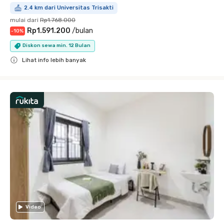
2.4 km dari Universitas Trisakti
mulai dari
Rp1.768.000
Rp1.591.200
/
bulan
-
10
%
Diskon sewa min. 12 Bulan
Lihat info lebih banyak
Close
Video