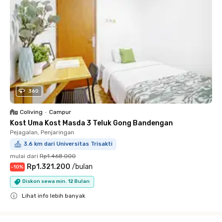
360
Coliving
•
Campur
Kost Uma Kost Masda 3 Teluk Gong Bandengan
Pejagalan, Penjaringan
3.6 km dari Universitas Trisakti
mulai dari
Rp1.468.000
Rp1.321.200
/
bulan
-
10
%
Diskon sewa min. 12 Bulan
Lihat info lebih banyak
Close