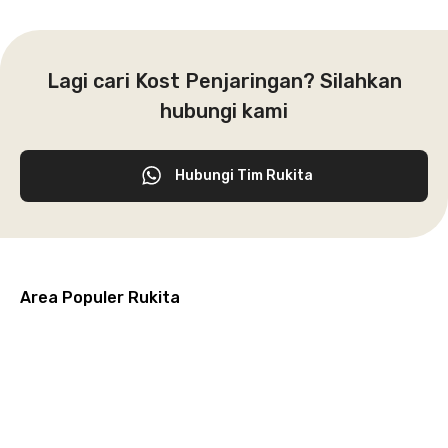
Lagi cari Kost Penjaringan? Silahkan
hubungi kami
Hubungi Tim Rukita
Area Populer Rukita
Grogol
Kebon
Kuningan
Petamburan
Menteng
Jeruk
Bandung
Surabaya
Malang
Solo
Karawaci
Jakarta
Jakarta
Jakarta
Jakarta
Jawa
Jawa
Jawa
Jawa
Selatan
Barat
Tangerang
Pusat
Barat
Barat
Timur
Timur
Tengah