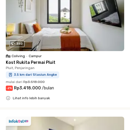
360
Coliving
•
Campur
Kost Rukita Permai Pluit
Pluit, Penjaringan
3.5 km dari Stasiun Angke
mulai dari
Rp3.518.000
Rp3.418.000
/
bulan
-
2
%
Lihat info lebih banyak
Close