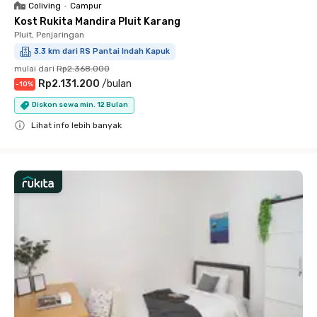
Coliving
•
Campur
Kost Rukita Mandira Pluit Karang
Pluit, Penjaringan
3.3 km dari RS Pantai Indah Kapuk
mulai dari
Rp2.368.000
Rp2.131.200
/
bulan
-
10
%
Diskon sewa min. 12 Bulan
Lihat info lebih banyak
Close