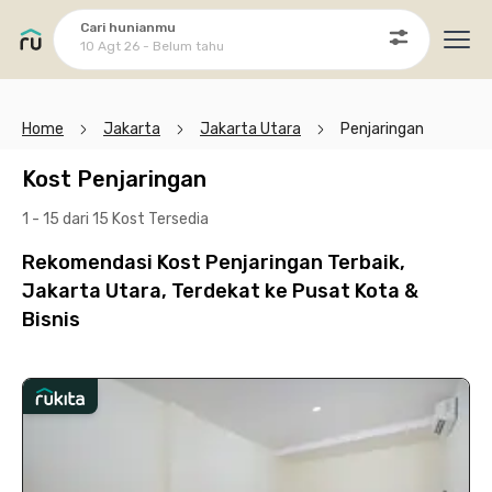
Cari hunianmu
10 Agt 26 - Belum tahu
Ope
Home
Jakarta
Jakarta Utara
Penjaringan
Kost Penjaringan
1 - 15 dari 15 Kost
Tersedia
Rekomendasi Kost Penjaringan Terbaik,
Jakarta Utara, Terdekat ke Pusat Kota &
Bisnis