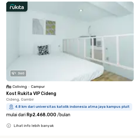
360
Coliving
•
Campur
Kost Rukita VIP Cideng
Cideng, Gambir
4.8 km dari universitas katolik indonesia atma jaya kampus pluit
mulai dari
Rp2.468.000
/
bulan
Lihat info lebih banyak
Close