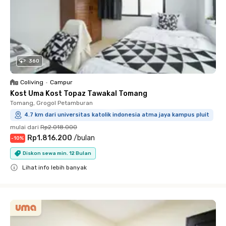
360
Coliving
•
Campur
Kost Uma Kost Topaz Tawakal Tomang
Tomang, Grogol Petamburan
4.7 km dari universitas katolik indonesia atma jaya kampus pluit
mulai dari
Rp2.018.000
Rp1.816.200
/
bulan
-
10
%
Diskon sewa min. 12 Bulan
Lihat info lebih banyak
Close