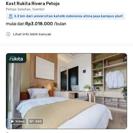
Kost Rukita Rivera Petojo
Petojo Selatan, Gambir
5.2 km dari universitas katolik indonesia atma jaya kampus pluit
mulai dari
Rp3.018.000
/
bulan
Lihat info lebih banyak
Close
Video
360