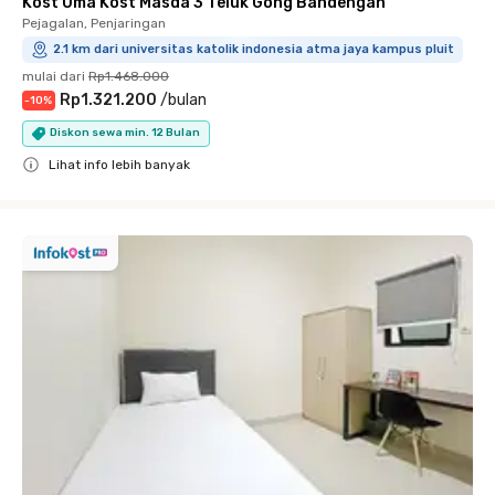
Kost Uma Kost Masda 3 Teluk Gong Bandengan
Pejagalan, Penjaringan
2.1 km dari universitas katolik indonesia atma jaya kampus pluit
mulai dari
Rp1.468.000
Rp1.321.200
/
bulan
-
10
%
Diskon sewa min. 12 Bulan
Lihat info lebih banyak
Close