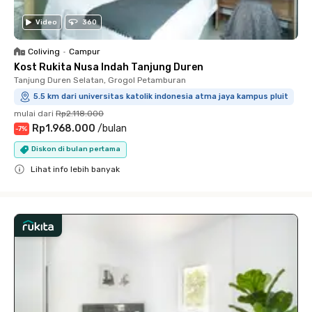
Video
360
Coliving
•
Campur
Kost Rukita Nusa Indah Tanjung Duren
Tanjung Duren Selatan, Grogol Petamburan
5.5 km dari universitas katolik indonesia atma jaya kampus pluit
mulai dari
Rp2.118.000
Rp1.968.000
/
bulan
-
7
%
Diskon di bulan pertama
Lihat info lebih banyak
Close