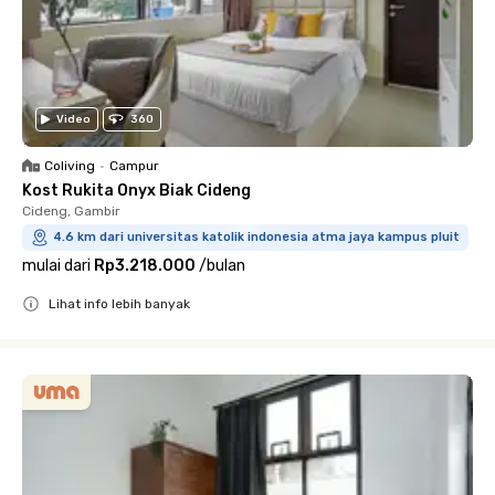
Video
360
Coliving
•
Campur
Kost Rukita Onyx Biak Cideng
Cideng, Gambir
4.6 km dari universitas katolik indonesia atma jaya kampus pluit
mulai dari
Rp3.218.000
/
bulan
Lihat info lebih banyak
Close