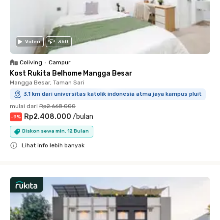
Video
360
Coliving
•
Campur
Kost Rukita Belhome Mangga Besar
Mangga Besar, Taman Sari
3.1 km dari universitas katolik indonesia atma jaya kampus pluit
mulai dari
Rp2.668.000
Rp2.408.000
/
bulan
-
9
%
Diskon sewa min. 12 Bulan
Lihat info lebih banyak
Close