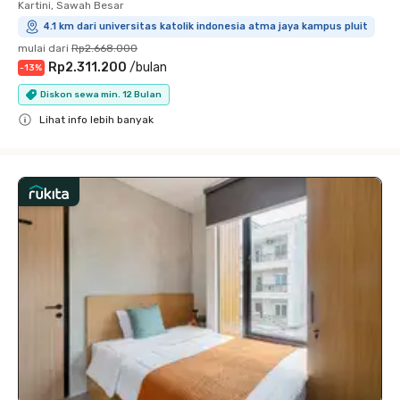
Kartini, Sawah Besar
4.1 km dari universitas katolik indonesia atma jaya kampus pluit
mulai dari
Rp2.668.000
Rp2.311.200
/
bulan
-
13
%
Diskon sewa min. 12 Bulan
Lihat info lebih banyak
Close