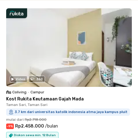
Video
360
Coliving
•
Campur
Kost Rukita Keutamaan Gajah Mada
Taman Sari, Taman Sari
3.7 km dari universitas katolik indonesia atma jaya kampus pluit
mulai dari
Rp2.718.000
Rp2.458.000
/
bulan
-
9
%
Diskon sewa min. 12 Bulan