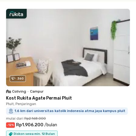
360
Coliving
•
Campur
Kost Rukita Agate Permai Pluit
Pluit, Penjaringan
1.6 km dari universitas katolik indonesia atma jaya kampus pluit
mulai dari
Rp2.168.000
Rp1.906.200
/
bulan
-
12
%
Diskon sewa min. 12 Bulan