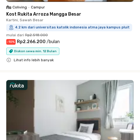
Coliving
•
Campur
Kost Rukita Arroza Mangga Besar
Kartini, Sawah Besar
4.2 km dari universitas katolik indonesia atma jaya kampus pluit
mulai dari
Rp2.518.000
Rp2.266.200
/
bulan
-
10
%
Diskon sewa min. 12 Bulan
Lihat info lebih banyak
Close