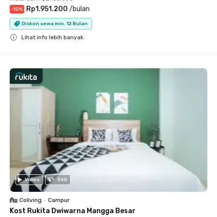
Rp1.951.200
/
bulan
-
10
%
Diskon sewa min. 12 Bulan
Lihat info lebih banyak
Close
Video
360
Coliving
•
Campur
Kost Rukita Dwiwarna Mangga Besar