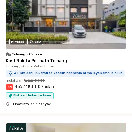
Video
360
Coliving
•
Campur
Kost Rukita Permata Tomang
Tomang, Grogol Petamburan
4.8 km dari universitas katolik indonesia atma jaya kampus pluit
mulai dari
Rp2.218.000
Rp2.118.000
/
bulan
-
4
%
Diskon di bulan pertama
Lihat info lebih banyak
Close