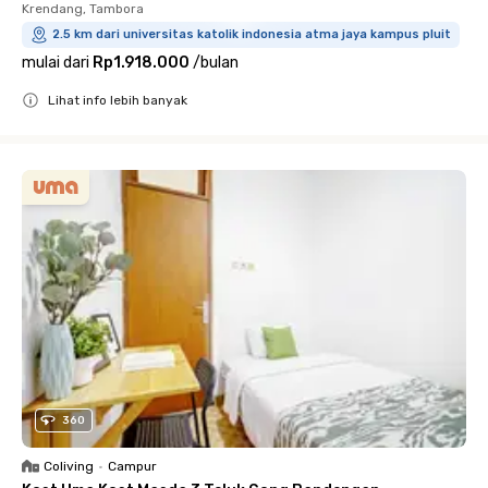
Krendang, Tambora
2.5 km dari universitas katolik indonesia atma jaya kampus pluit
mulai dari
Rp1.918.000
/
bulan
Lihat info lebih banyak
Close
360
Coliving
•
Campur