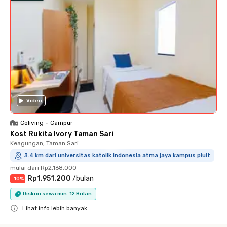
Video
Coliving
•
Campur
Kost Rukita Ivory Taman Sari
Keagungan, Taman Sari
3.4 km dari universitas katolik indonesia atma jaya kampus pluit
mulai dari
Rp2.168.000
Rp1.951.200
/
bulan
-
10
%
Diskon sewa min. 12 Bulan
Lihat info lebih banyak
Close