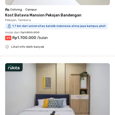
Coliving
•
Campur
Kost Batavia Mansion Pekojan Bandengan
Pekojan, Tambora
1.7 km dari universitas katolik indonesia atma jaya kampus pluit
mulai dari
Rp1.800.000
Rp1.700.000
/
bulan
-
5
%
Lihat info lebih banyak
Close