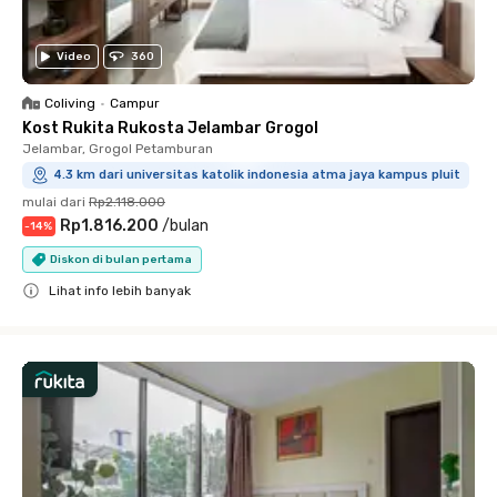
Video
360
Coliving
•
Campur
Kost Rukita Rukosta Jelambar Grogol
Jelambar, Grogol Petamburan
4.3 km dari universitas katolik indonesia atma jaya kampus pluit
mulai dari
Rp2.118.000
Rp1.816.200
/
bulan
-
14
%
Diskon di bulan pertama
Lihat info lebih banyak
Close