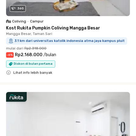
360
Coliving
•
Campur
Kost Rukita Pumpkin Coliving Mangga Besar
Mangga Besar, Taman Sari
3.1 km dari universitas katolik indonesia atma jaya kampus pluit
mulai dari
Rp2.318.000
Rp2.168.000
/
bulan
-
6
%
Diskon di bulan pertama
Lihat info lebih banyak
Close