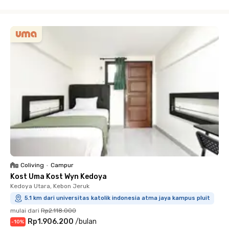
Close
Coliving
•
Campur
Kost Uma Kost Wyn Kedoya
Kedoya Utara, Kebon Jeruk
5.1 km dari universitas katolik indonesia atma jaya kampus pluit
mulai dari
Rp2.118.000
Rp1.906.200
/
bulan
-
10
%