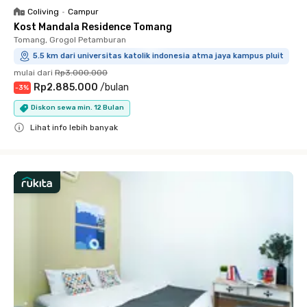
Coliving
•
Campur
Kost Mandala Residence Tomang
Tomang, Grogol Petamburan
5.5 km dari universitas katolik indonesia atma jaya kampus pluit
mulai dari
Rp3.000.000
Rp2.885.000
/
bulan
-
3
%
Diskon sewa min. 12 Bulan
Lihat info lebih banyak
Close