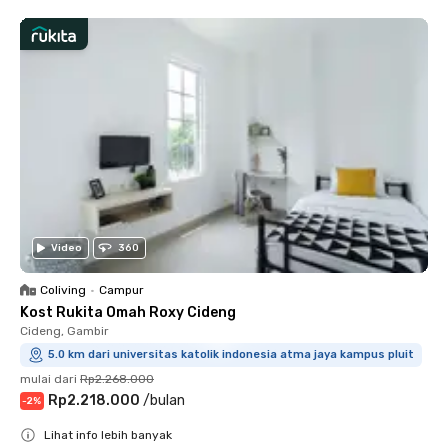
Video
360
Coliving
•
Campur
Kost Rukita Omah Roxy Cideng
Cideng, Gambir
5.0 km dari universitas katolik indonesia atma jaya kampus pluit
mulai dari
Rp2.268.000
Rp2.218.000
/
bulan
-
2
%
Lihat info lebih banyak