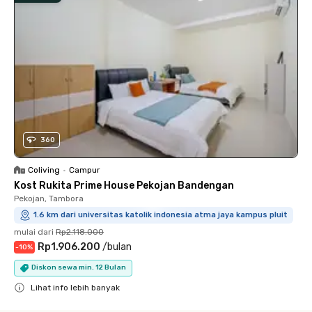
360
Coliving
•
Campur
Kost Rukita Prime House Pekojan Bandengan
Pekojan, Tambora
1.6 km dari universitas katolik indonesia atma jaya kampus pluit
mulai dari
Rp2.118.000
Rp1.906.200
/
bulan
-
10
%
Diskon sewa min. 12 Bulan
Lihat info lebih banyak
Close