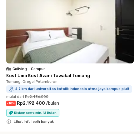
Coliving
•
Campur
Kost Uma Kost Azani Tawakal Tomang
Tomang, Grogol Petamburan
4.7 km dari universitas katolik indonesia atma jaya kampus pluit
mulai dari
Rp2.436.000
Rp2.192.400
/
bulan
-
10
%
Diskon sewa min. 12 Bulan
Lihat info lebih banyak
Close