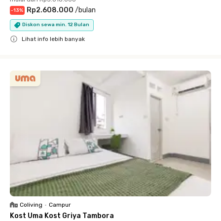
Rp2.608.000
/
bulan
-
13
%
Diskon sewa min. 12 Bulan
Lihat info lebih banyak
Close
Coliving
•
Campur
Kost Uma Kost Griya Tambora