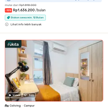
mulai dari
Rp1.818.000
Rp1.636.200
/
bulan
-
10
%
Diskon sewa min. 12 Bulan
Lihat info lebih banyak
Close
Video
360
Coliving
•
Campur