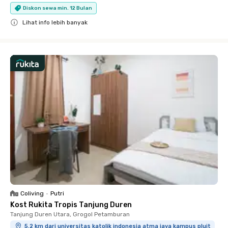
Diskon sewa min. 12 Bulan
Lihat info lebih banyak
Close
Coliving
•
Putri
Kost Rukita Tropis Tanjung Duren
Tanjung Duren Utara, Grogol Petamburan
5.2 km dari universitas katolik indonesia atma jaya kampus pluit