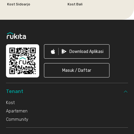
Kost Sidoarjo
Kost Bali
Footer
Download Aplikasi
Masuk / Daftar
Tenant
Kost
Apartemen
Community