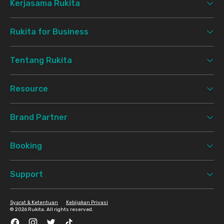
Kerjasama Rukita
Rukita for Business
Tentang Rukita
Resource
Brand Partner
Booking
Support
Syarat & Ketentuan
Kebijakan Privasi
©
2026 Rukita. All rights reserved.
Facebook
Instagram
Twitter
TikTok