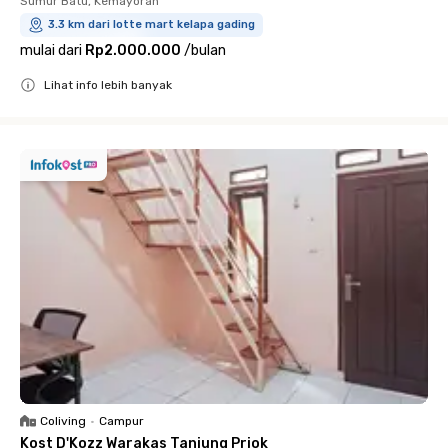
Sumur Batu, Kemayoran
3.3 km dari lotte mart kelapa gading
mulai dari
Rp2.000.000
/
bulan
Lihat info lebih banyak
Close
Coliving
•
Campur
Kost D'Kozz Warakas Tanjung Priok