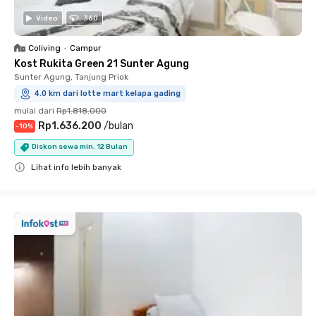
Video
360
Coliving
•
Campur
Kost Rukita Green 21 Sunter Agung
Sunter Agung, Tanjung Priok
4.0 km dari lotte mart kelapa gading
mulai dari
Rp1.818.000
Rp1.636.200
/
bulan
-
10
%
Diskon sewa min. 12 Bulan
Lihat info lebih banyak
Close