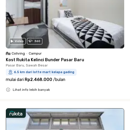
Video
360
Coliving
•
Campur
Kost Rukita Kelinci Bunder Pasar Baru
Pasar Baru, Sawah Besar
6.5 km dari lotte mart kelapa gading
mulai dari
Rp2.468.000
/
bulan
Lihat info lebih banyak
Close