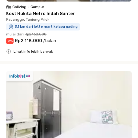
Coliving
•
Campur
Kost Rukita Metro Indah Sunter
Papanggo, Tanjung Priok
3.1 km dari lotte mart kelapa gading
mulai dari
Rp2.168.000
Rp2.118.000
/
bulan
-
2
%
Lihat info lebih banyak
Close