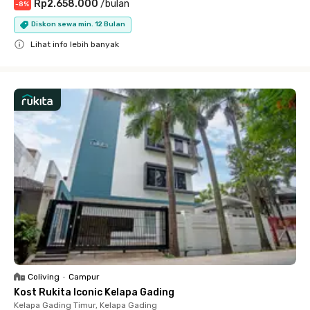
Rp2.658.000
/
bulan
-
8
%
Diskon sewa min. 12 Bulan
Lihat info lebih banyak
Close
Coliving
•
Campur
Kost Rukita Iconic Kelapa Gading
Kelapa Gading Timur, Kelapa Gading