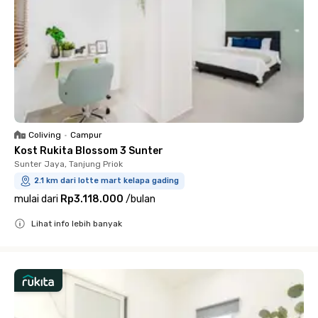
Coliving
•
Campur
Kost Rukita Blossom 3 Sunter
Sunter Jaya, Tanjung Priok
2.1 km dari lotte mart kelapa gading
mulai dari
Rp3.118.000
/
bulan
Lihat info lebih banyak
Close