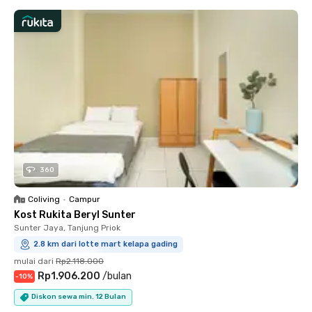
360
Coliving
•
Campur
Kost Rukita Beryl Sunter
Sunter Jaya, Tanjung Priok
2.8 km dari lotte mart kelapa gading
mulai dari
Rp2.118.000
Rp1.906.200
/
bulan
-
10
%
Diskon sewa min. 12 Bulan