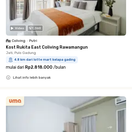
Video
360
Coliving
•
Putri
Kost Rukita East Coliving Rawamangun
Jati, Pulo Gadung
4.8 km dari lotte mart kelapa gading
mulai dari
Rp2.818.000
/
bulan
Lihat info lebih banyak
Close