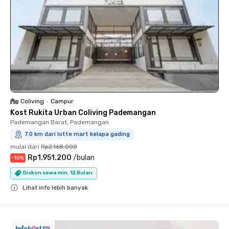
Coliving
•
Campur
Kost Rukita Urban Coliving Pademangan
Pademangan Barat, Pademangan
7.0 km dari lotte mart kelapa gading
mulai dari
Rp2.168.000
Rp1.951.200
/
bulan
-
10
%
Diskon sewa min. 12 Bulan
Lihat info lebih banyak
Close