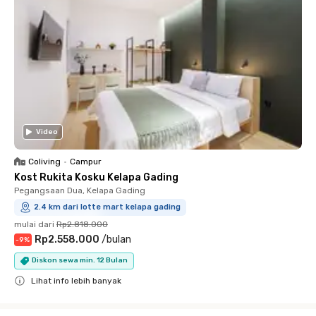
Video
Coliving
•
Campur
Kost Rukita Kosku Kelapa Gading
Pegangsaan Dua, Kelapa Gading
2.4 km dari lotte mart kelapa gading
mulai dari
Rp2.818.000
Rp2.558.000
/
bulan
-
9
%
Diskon sewa min. 12 Bulan
Lihat info lebih banyak
Close