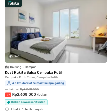
360
Coliving
•
Campur
Kost Rukita Salsa Cempaka Putih
Cempaka Putih Timur, Cempaka Putih
4.3 km dari lotte mart kelapa gading
mulai dari
Rp2.868.000
Rp2.608.000
/
bulan
-
9
%
Diskon sewa min. 12 Bulan
Lihat info lebih banyak