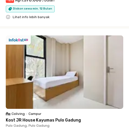
Rp1.570.000
/
bulan
-
12
%
Diskon sewa min. 12 Bulan
Lihat info lebih banyak
Close
Coliving
•
Campur
Kost JR House Kayumas Pulo Gadung
Pulo Gadung, Pulo Gadung