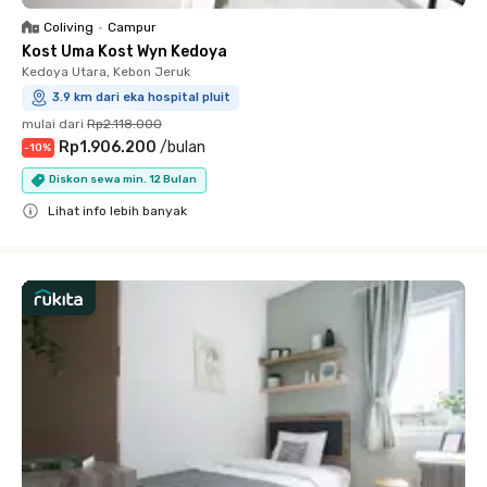
Coliving
•
Campur
Kost Uma Kost Wyn Kedoya
Kedoya Utara, Kebon Jeruk
3.9 km dari eka hospital pluit
mulai dari
Rp2.118.000
Rp1.906.200
/
bulan
-
10
%
Diskon sewa min. 12 Bulan
Lihat info lebih banyak
Close