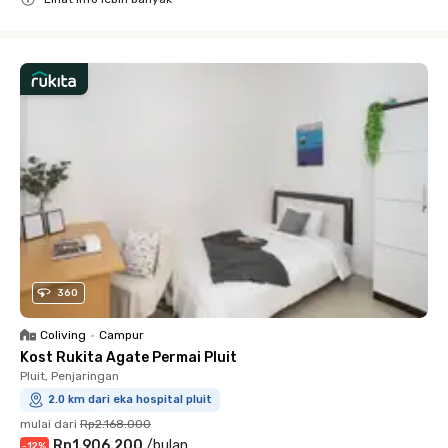
Close
360
Coliving
•
Campur
Kost Rukita Agate Permai Pluit
Pluit, Penjaringan
2.0 km dari eka hospital pluit
mulai dari
Rp2.168.000
Rp1.906.200
/
bulan
-
12
%