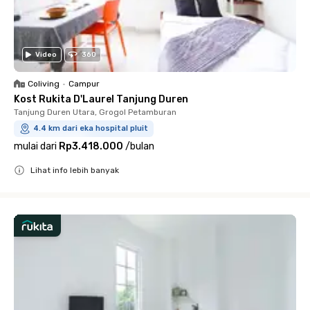
Video
360
Coliving
•
Campur
Kost Rukita D'Laurel Tanjung Duren
Tanjung Duren Utara, Grogol Petamburan
4.4 km dari eka hospital pluit
mulai dari
Rp3.418.000
/
bulan
Lihat info lebih banyak
Close