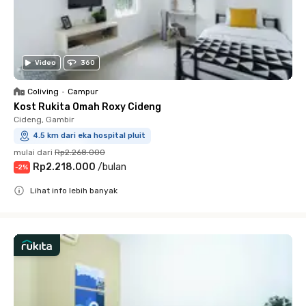
Video
360
Coliving
•
Campur
Kost Rukita Omah Roxy Cideng
Cideng, Gambir
4.5 km dari eka hospital pluit
mulai dari
Rp2.268.000
Rp2.218.000
/
bulan
-
2
%
Lihat info lebih banyak
Close