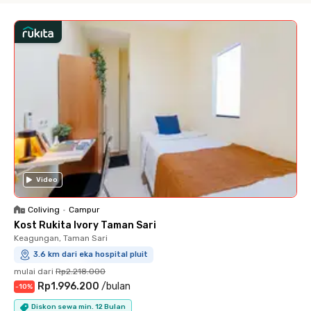
Video
Coliving
•
Campur
Kost Rukita Ivory Taman Sari
Keagungan, Taman Sari
3.6 km dari eka hospital pluit
mulai dari
Rp2.218.000
Rp1.996.200
/
bulan
-
10
%
Diskon sewa min. 12 Bulan