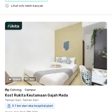
Lihat info lebih banyak
Close
Video
360
Coliving
•
Campur
Kost Rukita Keutamaan Gajah Mada
Taman Sari, Taman Sari
3.7 km dari eka hospital pluit
mulai dari
Rp2.718.000