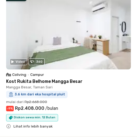
Video
360
Coliving
•
Campur
Kost Rukita Belhome Mangga Besar
Mangga Besar, Taman Sari
3.6 km dari eka hospital pluit
mulai dari
Rp2.668.000
Rp2.408.000
/
bulan
-
9
%
Diskon sewa min. 12 Bulan
Lihat info lebih banyak
Close