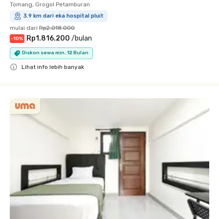
Tomang, Grogol Petamburan
3.9 km dari eka hospital pluit
mulai dari
Rp2.018.000
Rp1.816.200
/
bulan
-
10
%
Diskon sewa min. 12 Bulan
Lihat info lebih banyak
Close