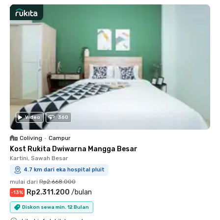
Video
360
Coliving
•
Campur
Kost Rukita Dwiwarna Mangga Besar
Kartini, Sawah Besar
4.7 km dari eka hospital pluit
mulai dari
Rp2.668.000
Rp2.311.200
/
bulan
-
13
%
Diskon sewa min. 12 Bulan