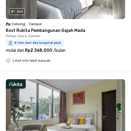
360
Coliving
•
Campur
Kost Rukita Pembangunan Gajah Mada
Petojo Utara, Gambir
4.1 km dari eka hospital pluit
mulai dari
Rp2.368.000
/
bulan
Lihat info lebih banyak
Close