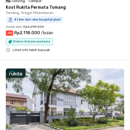
Coliving
•
Campur
Kost Rukita Permata Tomang
Tomang, Grogol Petamburan
4.1 km dari eka hospital pluit
mulai dari
Rp2.218.000
Rp2.118.000
/
bulan
-
4
%
Diskon di bulan pertama
Lihat info lebih banyak
Close