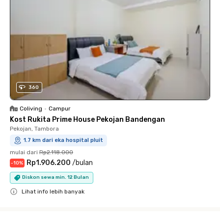
360
Coliving
•
Campur
Kost Rukita Prime House Pekojan Bandengan
Pekojan, Tambora
1.7 km dari eka hospital pluit
mulai dari
Rp2.118.000
Rp1.906.200
/
bulan
-
10
%
Diskon sewa min. 12 Bulan
Lihat info lebih banyak
Close