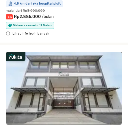
4.8 km dari eka hospital pluit
mulai dari
Rp3.000.000
Rp2.885.000
/
bulan
-
3
%
Diskon sewa min. 12 Bulan
Lihat info lebih banyak
Close