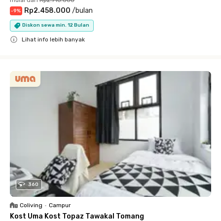
Rp2.458.000
/
bulan
-
9
%
Diskon sewa min. 12 Bulan
Lihat info lebih banyak
Close
360
Coliving
•
Campur
Kost Uma Kost Topaz Tawakal Tomang