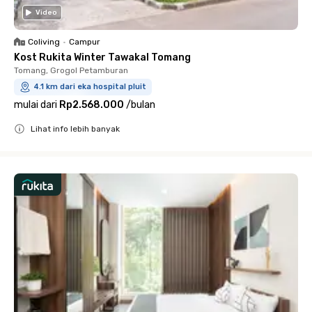
Video
Coliving
•
Campur
Kost Rukita Winter Tawakal Tomang
Tomang, Grogol Petamburan
4.1 km dari eka hospital pluit
mulai dari
Rp2.568.000
/
bulan
Lihat info lebih banyak
Close