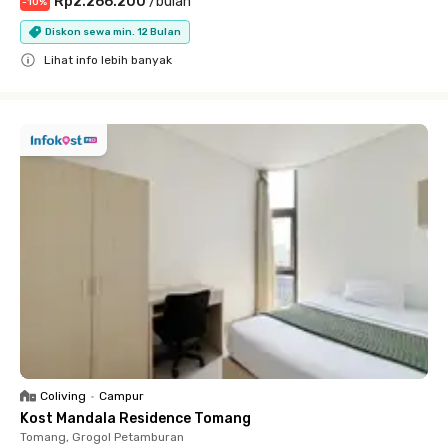
Rp2.266.200
/
bulan
-
10
%
Diskon sewa min. 12 Bulan
Lihat info lebih banyak
Close
Coliving
•
Campur
Kost Mandala Residence Tomang
Tomang, Grogol Petamburan