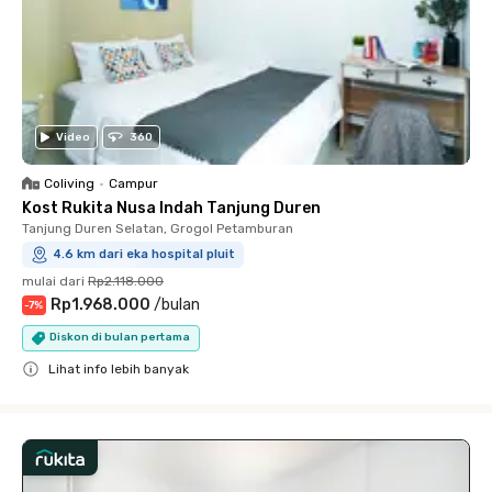
Video
360
Coliving
•
Campur
Kost Rukita Nusa Indah Tanjung Duren
Tanjung Duren Selatan, Grogol Petamburan
4.6 km dari eka hospital pluit
mulai dari
Rp2.118.000
Rp1.968.000
/
bulan
-
7
%
Diskon di bulan pertama
Lihat info lebih banyak
Close