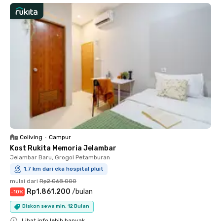
Coliving
•
Campur
Kost Rukita Memoria Jelambar
Jelambar Baru, Grogol Petamburan
1.7 km dari eka hospital pluit
mulai dari
Rp2.068.000
Rp1.861.200
/
bulan
-
10
%
Diskon sewa min. 12 Bulan
Lihat info lebih banyak