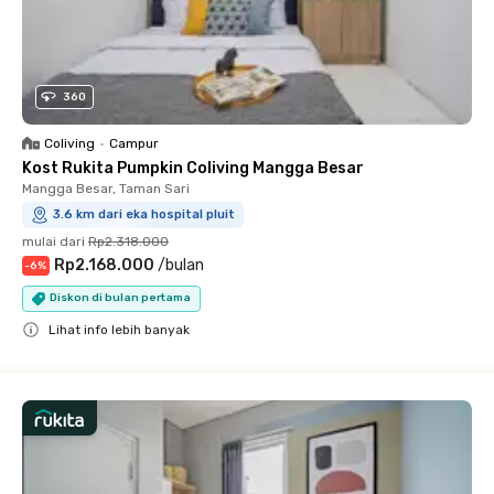
360
Coliving
•
Campur
Kost Rukita Pumpkin Coliving Mangga Besar
Mangga Besar, Taman Sari
3.6 km dari eka hospital pluit
mulai dari
Rp2.318.000
Rp2.168.000
/
bulan
-
6
%
Diskon di bulan pertama
Lihat info lebih banyak
Close