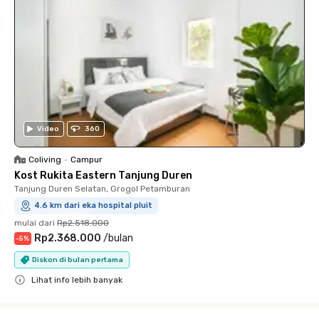
Video
360
Coliving
•
Campur
Kost Rukita Eastern Tanjung Duren
Tanjung Duren Selatan, Grogol Petamburan
4.6 km dari eka hospital pluit
mulai dari
Rp2.518.000
Rp2.368.000
/
bulan
-
5
%
Diskon di bulan pertama
Lihat info lebih banyak
Close