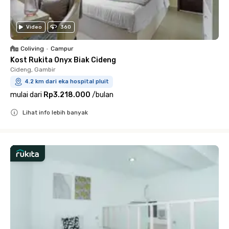
Video
360
Coliving
•
Campur
Kost Rukita Onyx Biak Cideng
Cideng, Gambir
4.2 km dari eka hospital pluit
mulai dari
Rp3.218.000
/
bulan
Lihat info lebih banyak
Close