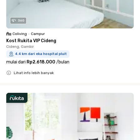
360
Coliving
•
Campur
Kost Rukita VIP Cideng
Cideng, Gambir
4.4 km dari eka hospital pluit
mulai dari
Rp2.618.000
/
bulan
Lihat info lebih banyak
Close