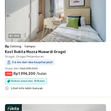
360
Coliving
•
Campur
Kost Rukita Mozza Muwardi Grogol
Grogol, Grogol Petamburan
3.6 km dari eka hospital pluit
mulai dari
Rp2.218.000
Rp1.996.200
/
bulan
-
10
%
Diskon sewa min. 12 Bulan
Lihat info lebih banyak
Close