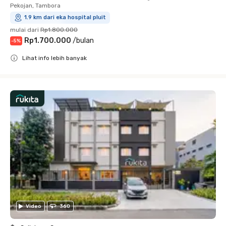
Pekojan, Tambora
1.9 km dari eka hospital pluit
mulai dari
Rp1.800.000
Rp1.700.000
/
bulan
-
5
%
Lihat info lebih banyak
Close
Video
360