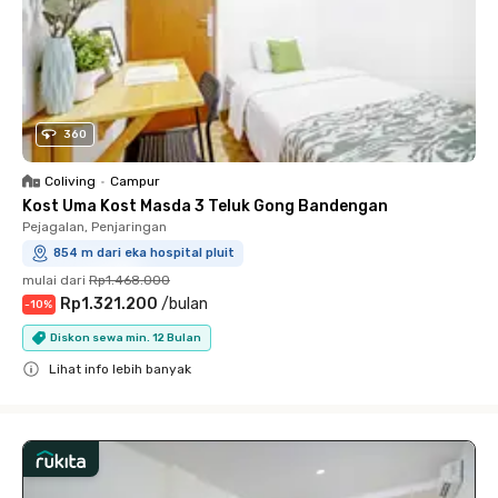
360
Coliving
•
Campur
Kost Uma Kost Masda 3 Teluk Gong Bandengan
Pejagalan, Penjaringan
854 m dari eka hospital pluit
mulai dari
Rp1.468.000
Rp1.321.200
/
bulan
-
10
%
Diskon sewa min. 12 Bulan
Lihat info lebih banyak
Close