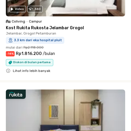
Video
360
Coliving
•
Campur
Kost Rukita Rukosta Jelambar Grogol
Jelambar, Grogol Petamburan
3.3 km dari eka hospital pluit
mulai dari
Rp2.118.000
Rp1.816.200
/
bulan
-
14
%
Diskon di bulan pertama
Lihat info lebih banyak
Close