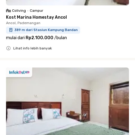
Coliving
•
Campur
Kost Marina Homestay Ancol
Ancol, Pademangan
389 m dari Stasiun Kampung Bandan
mulai dari
Rp2.100.000
/
bulan
Lihat info lebih banyak
Close