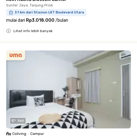
Sunter Jaya, Tanjung Priok
3.1 km dari Stasiun LRT Boulevard Utara
mulai dari
Rp3.018.000
/
bulan
Lihat info lebih banyak
Close
360
Coliving
•
Campur