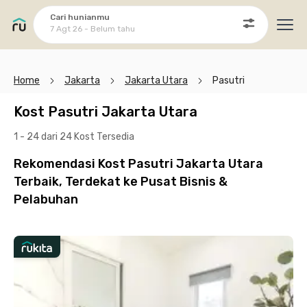
Cari hunianmu
7 Agt 26 - Belum tahu
Ope
Home
Jakarta
Jakarta Utara
Pasutri
Kost Pasutri Jakarta Utara
1 - 24 dari 24 Kost
Tersedia
Rekomendasi Kost Pasutri Jakarta Utara
Terbaik, Terdekat ke Pusat Bisnis &
Pelabuhan