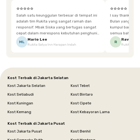
⭐⭐⭐⭐⭐
⭐⭐⭐⭐⭐
Salah satu keunggulan terbesar di tempat ini
I say thankyou s
adalah tim Rukita yang sangat ramah dan
Bulan yang super happy! banyak tem
responsif. Mbak Siska yang bertugas sangat
kumpul bareng mak
cepat dalam merespons kebutuhan penghuni.
semua bahagia ad
Ketika saya meminta keset karena sempat
mgkn saran dari air aja & kebersihan lebih di
Mario Lee
Ravena
ML
R
Rukita Satya Inn Harapan Indah
Rukita Dimi
terpeleset, permintaan tersebut langsung
tingkatka
dipenuhi dengan cepat. Terima kasih Mbak
Siska.
Kost Terbaik di Jakarta Selatan
Kost Jakarta Selatan
Kost Tebet
Kost Setiabudi
Kost Bintaro
Kost Kuningan
Kost Cipete
Kost Kemang
Kost Kebayoran Lama
Kost Terbaik di Jakarta Pusat
Kost Jakarta Pusat
Kost Benhil