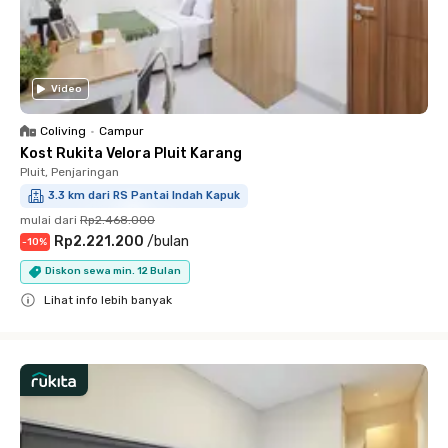
Video
Coliving
•
Campur
Kost Rukita Velora Pluit Karang
Pluit, Penjaringan
3.3 km dari RS Pantai Indah Kapuk
mulai dari
Rp2.468.000
Rp2.221.200
/
bulan
-
10
%
Diskon sewa min. 12 Bulan
Lihat info lebih banyak
Close