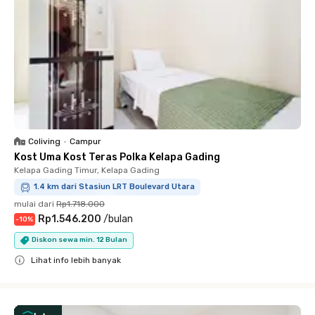
Coliving
•
Campur
Kost Uma Kost Teras Polka Kelapa Gading
Kelapa Gading Timur, Kelapa Gading
1.4 km dari Stasiun LRT Boulevard Utara
mulai dari
Rp1.718.000
Rp1.546.200
/
bulan
-
10
%
Diskon sewa min. 12 Bulan
Lihat info lebih banyak
Close