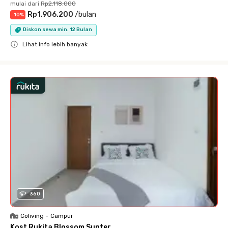
mulai dari
Rp2.118.000
Rp1.906.200
/
bulan
-
10
%
Diskon sewa min. 12 Bulan
Lihat info lebih banyak
Close
360
Coliving
•
Campur
Kost Rukita Blossom Sunter