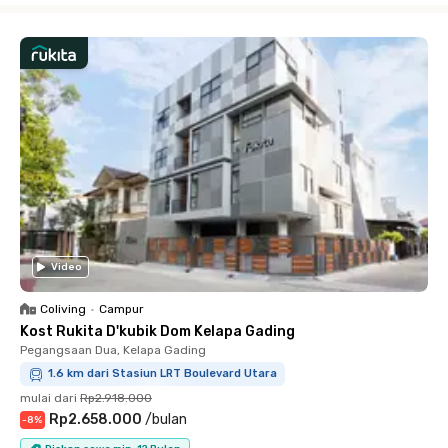
Video
Coliving
•
Campur
Kost Rukita D'kubik Dom Kelapa Gading
Pegangsaan Dua, Kelapa Gading
1.6 km dari Stasiun LRT Boulevard Utara
mulai dari
Rp2.918.000
Rp2.658.000
/
bulan
-
8
%