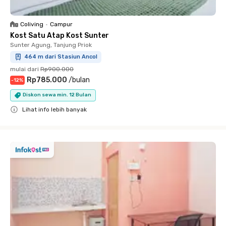
Coliving
•
Campur
Kost Satu Atap Kost Sunter
Sunter Agung, Tanjung Priok
464 m dari Stasiun Ancol
mulai dari
Rp900.000
Rp785.000
/
bulan
-
12
%
Diskon sewa min. 12 Bulan
Lihat info lebih banyak
Close