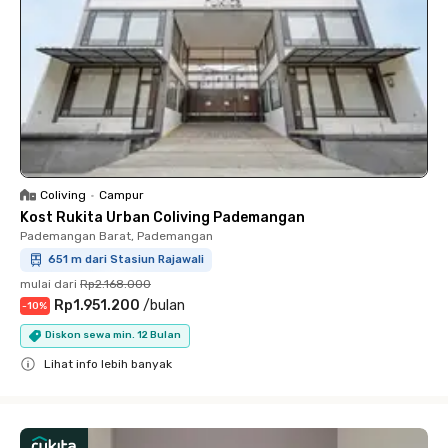
Coliving
•
Campur
Kost Rukita Urban Coliving Pademangan
Pademangan Barat, Pademangan
651 m dari Stasiun Rajawali
mulai dari
Rp2.168.000
Rp1.951.200
/
bulan
-
10
%
Diskon sewa min. 12 Bulan
Lihat info lebih banyak
Close