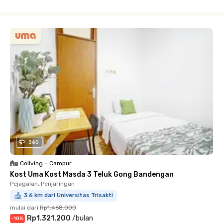
Close
360
Coliving
•
Campur
Kost Uma Kost Masda 3 Teluk Gong Bandengan
Pejagalan, Penjaringan
3.6 km dari Universitas Trisakti
mulai dari
Rp1.468.000
Rp1.321.200
/
bulan
-
10
%