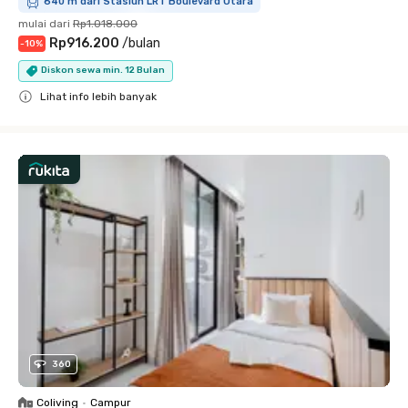
640 m dari Stasiun LRT Boulevard Utara
mulai dari
Rp1.018.000
Rp916.200
/
bulan
-
10
%
Diskon sewa min. 12 Bulan
Lihat info lebih banyak
Close
360
Coliving
•
Campur