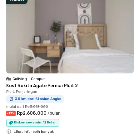
Coliving
•
Campur
Kost Rukita Agate Permai Pluit 2
Pluit, Penjaringan
3.5 km dari Stasiun Angke
mulai dari
Rp3.018.000
Rp2.608.000
/
bulan
-
13
%
Diskon sewa min. 12 Bulan
Lihat info lebih banyak
Close