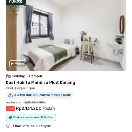
Video
Coliving
•
Campur
Kost Rukita Mandira Pluit Karang
Pluit, Penjaringan
3.3 km dari RS Pantai Indah Kapuk
mulai dari
Rp2.368.000
Rp2.131.200
/
bulan
-
10
%
Diskon sewa min. 12 Bulan
Lihat info lebih banyak