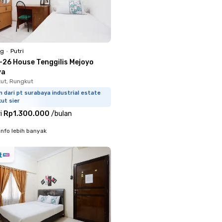
ng
•
Putri
-26 House Tenggilis Mejoyo
ya
kut, Rungkut
m dari pt surabaya industrial estate
ut sier
i
Rp1.300.000
/
bulan
info lebih banyak