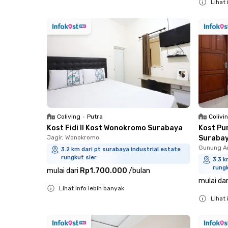
Lihat 
Close
Coliving
•
Putra
Colivi
Kost Fidi II Kost Wonokromo Surabaya
Kost Pu
Jagir, Wonokromo
Suraba
Gunung A
3.2 km dari pt surabaya industrial estate
rungkut sier
3.3 k
rungk
mulai dari
Rp1.700.000
/
bulan
mulai dar
Lihat info lebih banyak
Lihat 
Close
Close