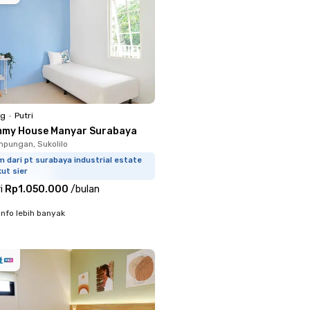
ng
•
Putri
mmy House Manyar Surabaya
pungan, Sukolilo
m dari pt surabaya industrial estate
ut sier
i
Rp1.050.000
/
bulan
info lebih banyak