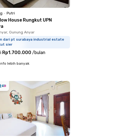
ng
•
Putri
llow House Rungkut UPN
ya
nyar, Gunung Anyar
m dari pt surabaya industrial estate
ut sier
i
Rp1.700.000
/
bulan
info lebih banyak