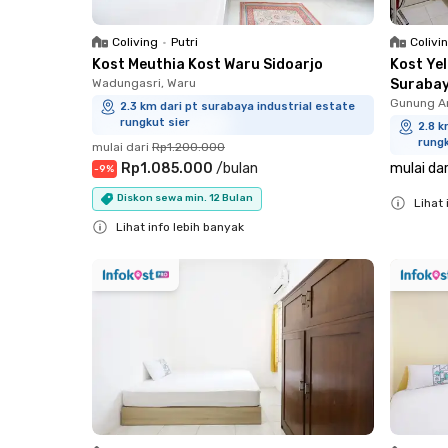
Coliving
•
Putri
Colivi
Kost Meuthia Kost Waru Sidoarjo
Kost Ye
Wadungasri, Waru
Suraba
Gunung A
2.3 km dari pt surabaya industrial estate
rungkut sier
2.8 k
rungk
mulai dari
Rp1.200.000
Rp1.085.000
/
bulan
mulai dar
-
9
%
Diskon sewa min. 12 Bulan
Lihat 
Lihat info lebih banyak
Close
Close