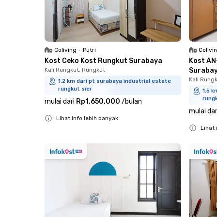
Coliving
•
Putri
Colivi
Kost Ceko Kost Rungkut Surabaya
Kost AN
Kali Rungkut, Rungkut
Suraba
Kali Rung
1.2 km dari pt surabaya industrial estate
rungkut sier
1.5 k
rungk
mulai dari
Rp1.650.000
/
bulan
mulai dar
Lihat info lebih banyak
Lihat 
Close
Close