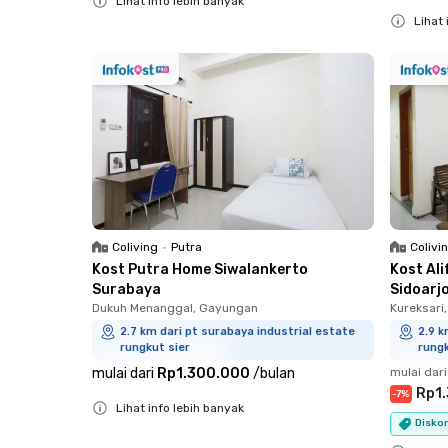
Lihat info lebih banyak
Lihat 
Close
Close
Coliving
•
Putra
Colivi
Kost Putra Home Siwalankerto
Kost Al
Surabaya
Sidoarj
Dukuh Menanggal, Gayungan
Kureksari
2.7 km dari pt surabaya industrial estate
2.9 k
rungkut sier
rungk
mulai dari
Rp1.300.000
/
bulan
mulai dari
Rp1
-
7
%
Lihat info lebih banyak
Diskon
Close