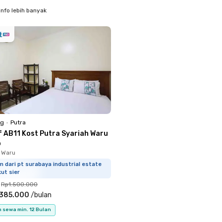
info lebih banyak
ng
•
Putra
if AB11 Kost Putra Syariah Waru
o
, Waru
m dari pt surabaya industrial estate
ut sier
Rp1.500.000
.385.000
/
bulan
 sewa min. 12 Bulan