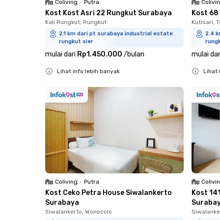
Coliving
•
Putra
Colivi
Kost Kost Asri 22 Rungkut Surabaya
Kost 68
Kali Rungkut, Rungkut
Kutisari, 
2.1 km dari pt surabaya industrial estate
2.4 k
rungkut sier
rungk
mulai dari
Rp1.450.000
/
bulan
mulai dar
Lihat info lebih banyak
Lihat 
Close
Close
Coliving
•
Putra
Colivi
Kost Ceko Petra House Siwalankerto
Kost 14
Surabaya
Suraba
Siwalankerto, Wonocolo
Siwalanke