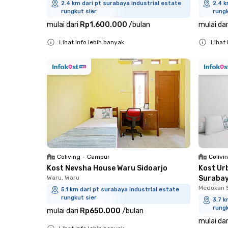
2.4 km dari pt surabaya industrial estate
2.4 k
rungkut sier
rungk
mulai dari
Rp1.600.000
/
bulan
mulai dar
Lihat info lebih banyak
Lihat 
Close
Close
Coliving
•
Campur
Colivi
Kost Nevsha House Waru Sidoarjo
Kost Ur
Waru, Waru
Suraba
Medokan S
5.1 km dari pt surabaya industrial estate
rungkut sier
3.7 k
rungk
mulai dari
Rp650.000
/
bulan
mulai dar