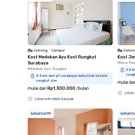
Coliving
•
Campur
Colivi
Kost Medokan Ayu Kost Rungkut
Kost Ji
Surabaya
Menur Pum
Medokan Ayu, Rungkut
3.8 k
rungk
3.4 km dari pt surabaya industrial estate
rungkut sier
mulai dar
mulai dari
Rp1.300.000
/
bulan
Lihat 
Lihat info lebih banyak
Close
Close