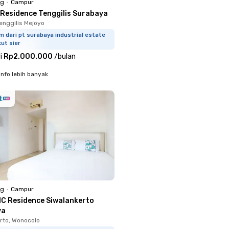
ng
•
Campur
 Residence Tenggilis Surabaya
Tenggilis Mejoyo
m dari pt surabaya industrial estate
ut sier
i
Rp2.000.000
/
bulan
info lebih banyak
ng
•
Campur
1C Residence Siwalankerto
ya
rto, Wonocolo