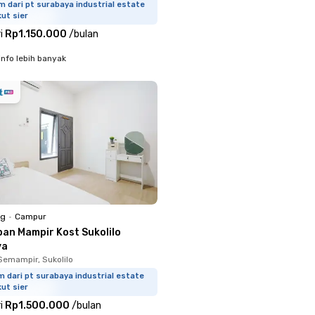
m dari pt surabaya industrial estate
ut sier
i
Rp1.150.000
/
bulan
info lebih banyak
ng
•
Campur
ban Mampir Kost Sukolilo
ya
emampir, Sukolilo
m dari pt surabaya industrial estate
ut sier
i
Rp1.500.000
/
bulan