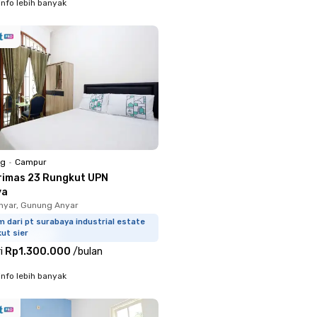
info lebih banyak
ng
•
Campur
rimas 23 Rungkut UPN
ya
nyar, Gunung Anyar
m dari pt surabaya industrial estate
ut sier
i
Rp1.300.000
/
bulan
info lebih banyak