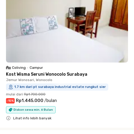
Coliving
•
Campur
Kost Wisma Seruni Wonocolo Surabaya
Jemur Wonosari, Wonocolo
1.7 km dari pt surabaya industrial estate rungkut sier
mulai dari
Rp1.700.000
Rp1.445.000
/
bulan
-
15
%
Diskon sewa min. 6 Bulan
Lihat info lebih banyak
Close