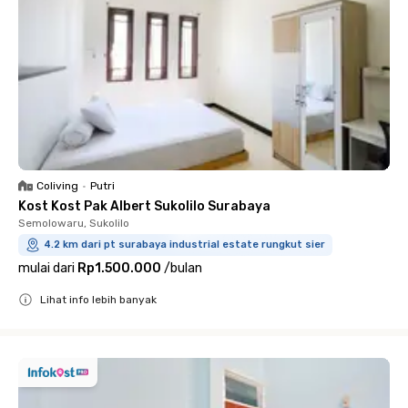
Coliving
•
Putri
Kost Kost Pak Albert Sukolilo Surabaya
Semolowaru, Sukolilo
4.2 km dari pt surabaya industrial estate rungkut sier
mulai dari
Rp1.500.000
/
bulan
Lihat info lebih banyak
Close