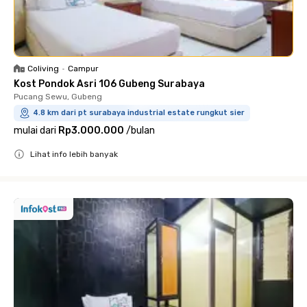
Coliving
•
Campur
Kost Pondok Asri 106 Gubeng Surabaya
Pucang Sewu, Gubeng
4.8 km dari pt surabaya industrial estate rungkut sier
mulai dari
Rp3.000.000
/
bulan
Lihat info lebih banyak
Close