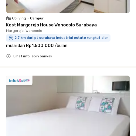
Coliving
•
Campur
Kost Margorejo House Wonocolo Surabaya
Margorejo, Wonocolo
2.7 km dari pt surabaya industrial estate rungkut sier
mulai dari
Rp1.500.000
/
bulan
Lihat info lebih banyak
Close