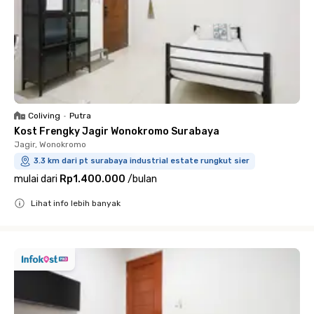
Coliving
•
Putra
Kost Frengky Jagir Wonokromo Surabaya
Jagir, Wonokromo
3.3 km dari pt surabaya industrial estate rungkut sier
mulai dari
Rp1.400.000
/
bulan
Lihat info lebih banyak
Close