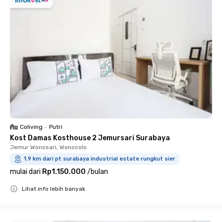
Coliving
•
Putri
Kost Damas Kosthouse 2 Jemursari Surabaya
Jemur Wonosari, Wonocolo
1.9 km dari pt surabaya industrial estate rungkut sier
mulai dari
Rp1.150.000
/
bulan
Lihat info lebih banyak
Close