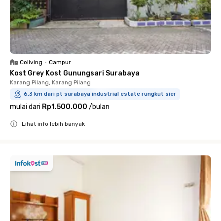
Coliving
•
Campur
Kost Grey Kost Gunungsari Surabaya
Karang Pilang, Karang Pilang
6.3 km dari pt surabaya industrial estate rungkut sier
mulai dari
Rp1.500.000
/
bulan
Lihat info lebih banyak
Close