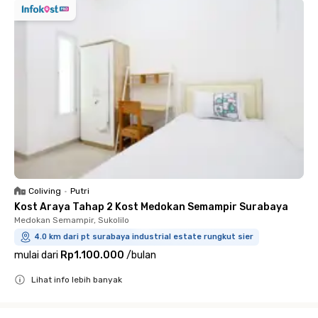
Coliving
•
Putri
Kost Araya Tahap 2 Kost Medokan Semampir Surabaya
Medokan Semampir, Sukolilo
4.0 km dari pt surabaya industrial estate rungkut sier
mulai dari
Rp1.100.000
/
bulan
Lihat info lebih banyak
Close