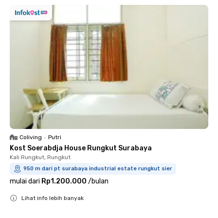
Coliving
•
Putri
Kost Soerabdja House Rungkut Surabaya
Kali Rungkut, Rungkut
950 m dari pt surabaya industrial estate rungkut sier
mulai dari
Rp1.200.000
/
bulan
Lihat info lebih banyak
Close