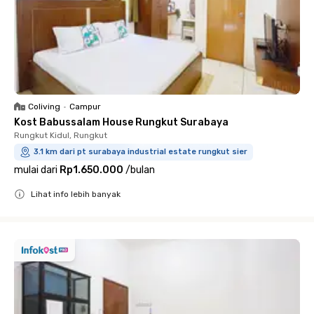
Coliving
•
Campur
Kost Babussalam House Rungkut Surabaya
Rungkut Kidul, Rungkut
3.1 km dari pt surabaya industrial estate rungkut sier
mulai dari
Rp1.650.000
/
bulan
Lihat info lebih banyak
Close