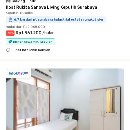
Coliving
•
Putri
Kost Rukita Sanova Living Keputih Surabaya
Keputih, Sukolilo
6.7 km dari pt surabaya industrial estate rungkut sier
mulai dari
Rp2.068.000
Rp1.861.200
/
bulan
-
10
%
Diskon sewa min. 12 Bulan
Lihat info lebih banyak
Close