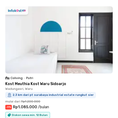
Coliving
•
Putri
Kost Meuthia Kost Waru Sidoarjo
Wadungasri, Waru
2.3 km dari pt surabaya industrial estate rungkut sier
mulai dari
Rp1.200.000
Rp1.085.000
/
bulan
-
9
%
Diskon sewa min. 12 Bulan