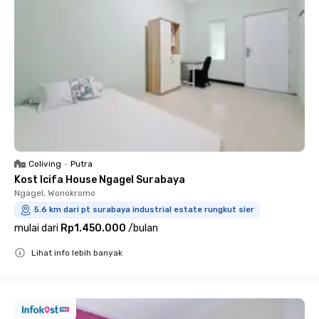
Coliving
•
Putra
Kost Icifa House Ngagel Surabaya
Ngagel, Wonokromo
5.6 km dari pt surabaya industrial estate rungkut sier
mulai dari
Rp1.450.000
/
bulan
Lihat info lebih banyak
Close