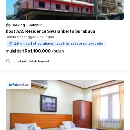
Coliving
•
Campur
Kost AA5 Residence Siwalankerto Surabaya
Dukuh Menanggal, Gayungan
2.8 km dari pt surabaya industrial estate rungkut sier
mulai dari
Rp1.100.000
/
bulan
Lihat info lebih banyak
Close