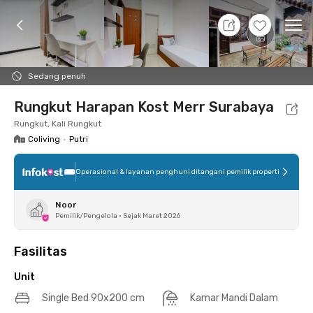
8 Agt 26 - Belum tahu
+
15
Ope
Foto
Fasilitas bersama
Lokasi
Aturan Tambahan
Sedang penuh
Rungkut Harapan Kost Merr Surabaya
Rungkut, Kali Rungkut
Coliving
•
Putri
Operasional & layanan penghuni ditangani pemilik properti
Noor
Pemilik/Pengelola
•
Sejak Maret 2026
Fasilitas
Unit
Single Bed 90x200 cm
Kamar Mandi Dalam