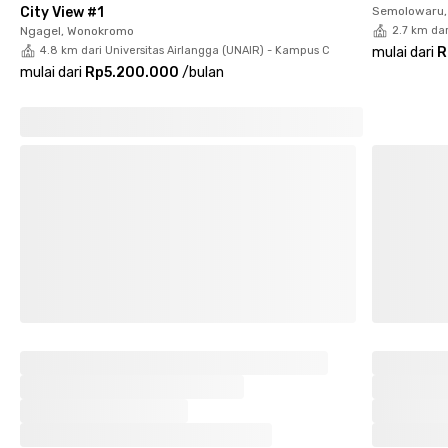
City View #1
Semolowaru, 
Ngagel, Wonokromo
2.7 km dar
4.8 km dari Universitas Airlangga (UNAIR) - Kampus C
mulai dari
R
mulai dari
Rp5.200.000
/
bulan