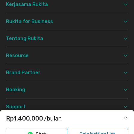
Kerjasama Rukita
Rukita for Business
Tentang Rukita
Resource
Brand Partner
Booking
Support
Rp1.400.000
/bulan
Syarat & Ketentuan
Kebijakan Privasi
©
2026 Rukita. All rights reserved.
Termasuk air