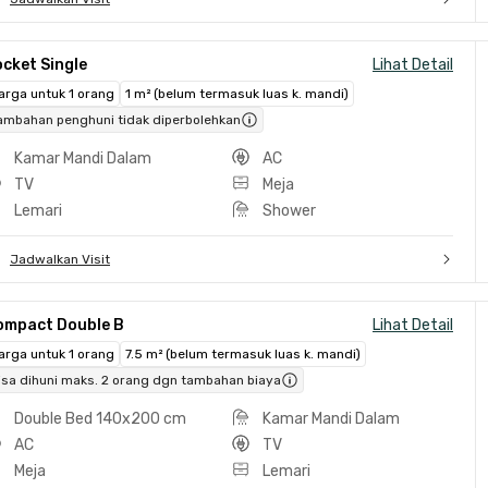
cket Single
Lihat Detail
arga untuk 1 orang
1 m² (belum termasuk luas k. mandi)
ambahan penghuni tidak diperbolehkan
Kamar Mandi Dalam
AC
TV
Meja
Lemari
Shower
Jadwalkan Visit
ompact Double B
Lihat Detail
arga untuk 1 orang
7.5 m² (belum termasuk luas k. mandi)
isa dihuni maks. 2 orang dgn tambahan biaya
Double Bed 140x200 cm
Kamar Mandi Dalam
AC
TV
Meja
Lemari