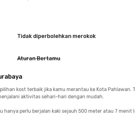
Tidak diperbolehkan merokok
Aturan Bertamu
urabaya
ihan kost terbaik jika kamu merantau ke Kota Pahlawan. T
njalani aktivitas sehari-hari dengan mudah.
hanya perlu berjalan kaki sejauh 500 meter atau 7 menit 
kitar 10-15 menit perjalanan saja untuk bisa sampai ke kan
N Surabaya juga dekat dengan pusat perbelanjaan, restoran