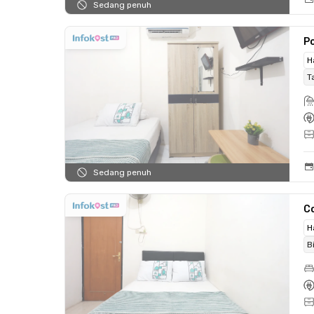
Sedang penuh
Po
H
T
Sedang penuh
C
H
B