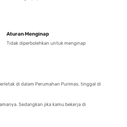
Aturan Menginap
Tidak diperbolehkan untuk menginap
erletak di dalam Perumahan Purimas, tinggal di
lamanya. Sedangkan jika kamu bekerja di
tor. Strategis banget!
, hingga cafe. Ada Plasa Marina Surabaya,