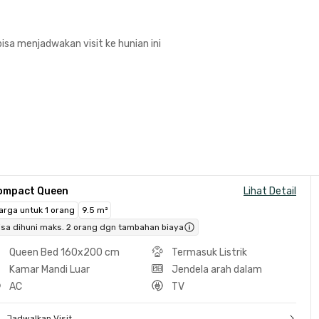
isa menjadwakan visit ke hunian ini
ompact Queen
Lihat Detail
arga untuk 1 orang
9.5 m²
isa dihuni maks. 2 orang dgn tambahan biaya
Queen Bed 160x200 cm
Termasuk Listrik
Kamar Mandi Luar
Jendela arah dalam
AC
TV
Jadwalkan Visit