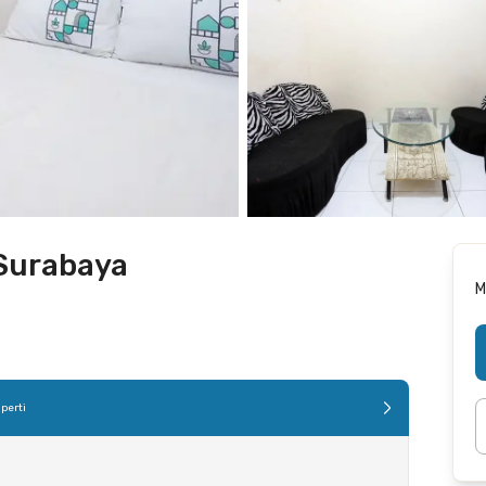
Surabaya
M
perti