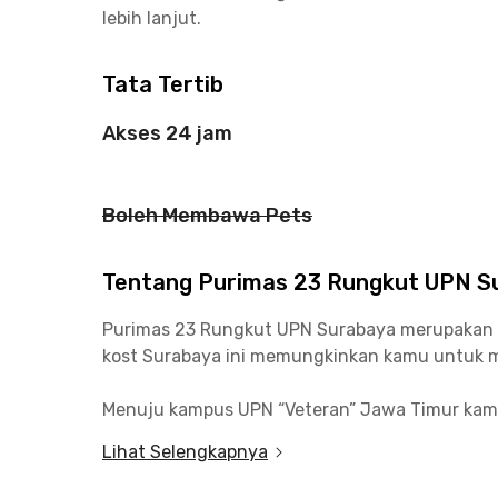
lebih lanjut.
Tata Tertib
Akses 24 jam
Boleh Membawa Pets
Tentang Purimas 23 Rungkut UPN S
Purimas 23 Rungkut UPN Surabaya merupakan pil
kost Surabaya ini memungkinkan kamu untuk me
Menuju kampus UPN “Veteran” Jawa Timur kamu 
kawasan industri SIER, hanya perlu menempuh se
Lihat Selengkapnya
Menariknya lagi, lokasi Purimas 23 Rungkut UP