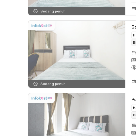
Sedang penuh
C
H
B
Sedang penuh
P
H
B