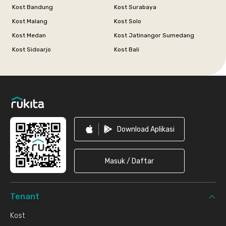
Kost Bandung
Kost Surabaya
Kost Malang
Kost Solo
Kost Medan
Kost Jatinangor Sumedang
Kost Sidoarjo
Kost Bali
Footer
Download Aplikasi
Masuk / Daftar
Tenant
Kost