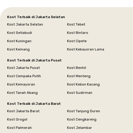
Kost Terbaik di Jakarta Selatan
Kost Jakarta Selatan
Kost Tebet
Kost Setiabudi
Kost Bintaro
Kost Kuningan
Kost Cipete
Kost Kemang
Kost Kebayoran Lama
Kost Terbaik di Jakarta Pusat
Kost Jakarta Pusat
Kost Benhil
Kost Cempaka Putih
Kost Menteng
Kost Kemayoran
Kost Kebon Kacang
Kost Tanah Abang
Kost Sudirman
Kost Terbaik di Jakarta Barat
Kost Jakarta Barat
Kost Tanjung Duren
Kost Grogol
Kost Cengkareng
Kost Palmerah
Kost Jelambar