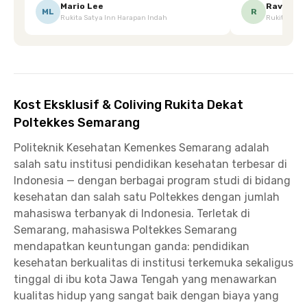
Ketika saya meminta keset karena sempat
mgkn saran dari air aja & kebersihan lebih di
Mario Lee
Ravena
ML
R
Rukita Satya Inn Harapan Indah
Rukita Dimi
terpeleset, permintaan tersebut langsung
tingkatka
dipenuhi dengan cepat. Terima kasih Mbak
Siska.
Kost Eksklusif & Coliving Rukita Dekat
Poltekkes Semarang
Politeknik Kesehatan Kemenkes Semarang adalah
salah satu institusi pendidikan kesehatan terbesar di
Indonesia — dengan berbagai program studi di bidang
kesehatan dan salah satu Poltekkes dengan jumlah
mahasiswa terbanyak di Indonesia. Terletak di
Semarang, mahasiswa Poltekkes Semarang
mendapatkan keuntungan ganda: pendidikan
kesehatan berkualitas di institusi terkemuka sekaligus
tinggal di ibu kota Jawa Tengah yang menawarkan
kualitas hidup yang sangat baik dengan biaya yang