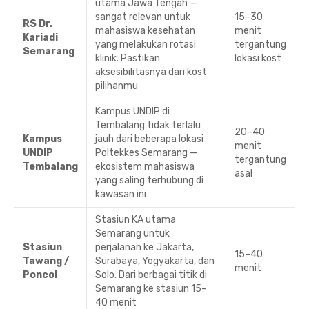
utama Jawa Tengah —
sangat relevan untuk
15–30
RS Dr.
mahasiswa kesehatan
menit
Kariadi
yang melakukan rotasi
tergantung
Semarang
klinik. Pastikan
lokasi kost
aksesibilitasnya dari kost
pilihanmu
Kampus UNDIP di
Tembalang tidak terlalu
20–40
Kampus
jauh dari beberapa lokasi
menit
UNDIP
Poltekkes Semarang —
tergantung
Tembalang
ekosistem mahasiswa
asal
yang saling terhubung di
kawasan ini
Stasiun KA utama
Semarang untuk
Stasiun
perjalanan ke Jakarta,
15–40
Tawang /
Surabaya, Yogyakarta, dan
menit
Poncol
Solo. Dari berbagai titik di
Semarang ke stasiun 15–
40 menit