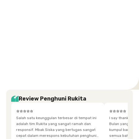
Kuningan
Petamburan
Menteng
Jeruk
Bandung
Surabaya
Malang
Solo
Karawaci
Jakarta
Jakarta
Jakarta
Jakarta
Jawa
Jawa
Jawa
Jawa
Selatan
Barat
Tangerang
Pusat
Barat
Barat
Timur
Timur
Tengah
Setiabudi
Cilandak
Depok
Kemanggisan
Semarang
Medan
Tangerang
Bali
Yogyakarta
Jakarta
Jakarta
Jawa
Jakarta
Jawa
Sumatera
Selatan
Banten
Selatan
Barat
Barat
Bali
Yogyakarta
Tengah
Utara
Review Penghuni Rukita
⭐⭐⭐⭐⭐
⭐⭐⭐⭐⭐
Salah satu keunggulan terbesar di tempat ini
I say thankyou s
adalah tim Rukita yang sangat ramah dan
Bulan yang super happy! banyak tem
responsif. Mbak Siska yang bertugas sangat
kumpul bareng mak
cepat dalam merespons kebutuhan penghuni.
semua bahagia ad