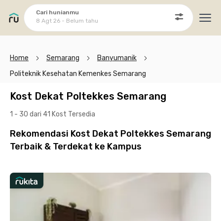
Cari hunianmu
8 Agt 26 - Belum tahu
Ope
Home
Semarang
Banyumanik
Politeknik Kesehatan Kemenkes Semarang
Kost Dekat Poltekkes Semarang
1 - 30 dari 41 Kost
Tersedia
Rekomendasi Kost Dekat Poltekkes Semarang
Terbaik & Terdekat ke Kampus