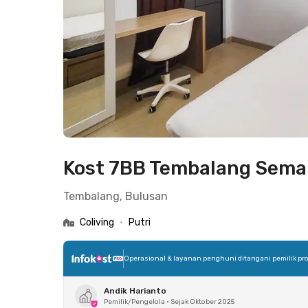
Kost 7BB Tembalang Sema
Tembalang, Bulusan
Coliving
•
Putri
Operasional & layanan penghuni ditangani pemilik pro
Andik Harianto
Pemilik/Pengelola
•
Sejak Oktober 2025