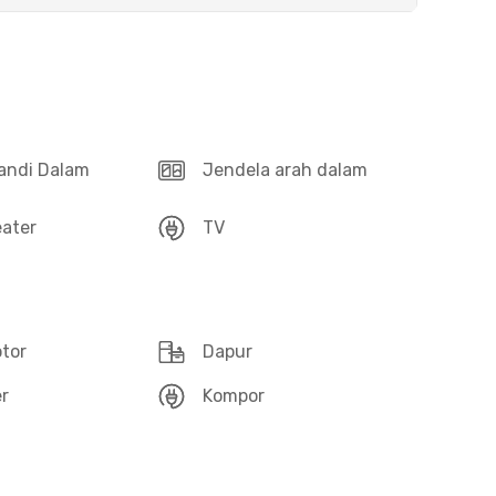
andi Dalam
Jendela arah dalam
ater
TV
otor
Dapur
r
Kompor