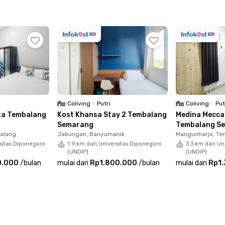
itar 10 menit, Rumah Sakit Nasional Diponegoro
arang sekitar 11 menit. Dengan fasilitas lengkap
lihan ideal bagi kamu yang mencari hunian aman,
Coliving
•
Putri
Coliving
•
Put
nta Tembalang
Kost Khansa Stay 2 Tembalang
Medina Mecca
Semarang
Tembalang S
alang
Jabungan, Banyumanik
Mangunharjo, Te
rsitas Diponegoro
1.9 km dari Universitas Diponegoro
3.3 km dari Un
(UNDIP)
(UNDIP)
0.000
/
bulan
mulai dari
Rp1.800.000
/
bulan
mulai dari
Rp1