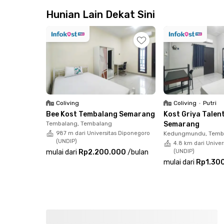
Universitas Diponegoro (UNDIP) yang hanya sek
sekitar 13 menit, serta Poltekkes Kemenkes Sem
Hunian Lain Dekat Sini
dan lokasi yang strategis, kost ini menjadi pi
nyaman, dan praktis di kawasan Tembalang.
Coliving
Coliving
•
Putri
Bee Kost Tembalang Semarang
Kost Griya Tale
Tembalang, Tembalang
Semarang
987 m dari Universitas Diponegoro
Kedungmundu, Temb
(UNDIP)
4.8 km dari Unive
mulai dari
Rp2.200.000
/
bulan
(UNDIP)
mulai dari
Rp1.30