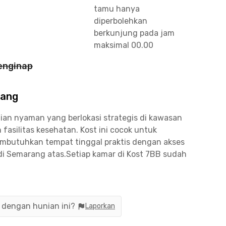
tamu hanya
diperbolehkan
berkunjung pada jam
maksimal 00.00
enginap
rang
n nyaman yang berlokasi strategis di kawasan
asilitas kesehatan. Kost ini cocok untuk
butuhkan tempat tinggal praktis dengan akses
i Semarang atas.Setiap kamar di Kost 7BB sudah
Fi, CCTV untuk keamanan, serta area parkir yang
isa digunakan penghuni untuk memasak, sehingga
hari. Semua kamar sudah fully furnished dengan
engkapi water heater untuk menunjang
n dengan hunian ini?
Laporkan
 Tembalang memiliki akses yang sangat dekat ke