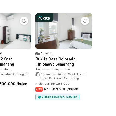
ri
Coliving
 2 Kost
Rukita Casa Colorado
emarang
Tinjomoyo Semarang
mbalang
Tinjomoyo, Banyumanik
iversitas Diponegoro
3.6 km dari Rumah Sakit Umum
Pusat Dr. Kariadi Semarang
.300.000
/
bulan
mulai dari
Rp1.268.000
Rp1.051.200
/
bulan
-
17
%
Diskon sewa min. 12 Bulan