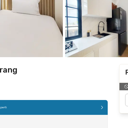
rang
perti