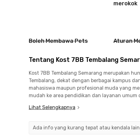
merokok
Boleh Membawa Pets
Aturan M
Tentang Kost 7BB Tembalang Sema
Kost 7BB Tembalang Semarang merupakan hunia
Tembalang, dekat dengan berbagai kampus dan f
mahasiswa maupun profesional muda yang mem
mudah ke area pendidikan dan layanan umum d
dilengkapi dengan fasilitas lengkap seperti Wi
Lihat Selengkapnya
memadai. Tersedia juga dapur bersama yang b
menambah kenyamanan dalam aktivitas sehari-
AC dan TV, serta kamar mandi dalam yang dil
Ada info yang kurang tepat atau kendala lai
kenyamanan tinggal.Dari segi lokasi, Kost 7BB