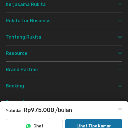
Kerjasama Rukita
Rukita for Business
Tentang Rukita
Resource
Brand Partner
Booking
Support
Rp975.000
/bulan
Mulai dari
Syarat & Ketentuan
Kebijakan Privasi
©
2026 Rukita. All rights reserved.
Termasuk internet/wifi
Chat
Lihat Tipe Kamar