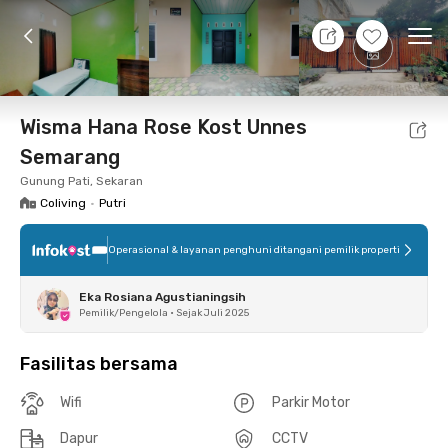
7 Agt 26 - Belum tahu
+
5
Ope
Foto
Fasilitas bersama
Lokasi
Kamar
Atura
Wisma Hana Rose Kost Unnes
Semarang
Gunung Pati, Sekaran
Coliving
•
Putri
Operasional & layanan penghuni ditangani pemilik properti
Eka Rosiana Agustianingsih
Pemilik/Pengelola
•
Sejak Juli 2025
Fasilitas bersama
Wifi
Parkir Motor
Dapur
CCTV