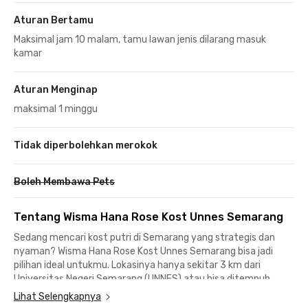
Aturan Bertamu
Maksimal jam 10 malam, tamu lawan jenis dilarang masuk
kamar
Aturan Menginap
maksimal 1 minggu
Tidak diperbolehkan merokok
Boleh Membawa Pets
Tentang Wisma Hana Rose Kost Unnes Semarang
Sedang mencari kost putri di Semarang yang strategis dan
nyaman? Wisma Hana Rose Kost Unnes Semarang bisa jadi
pilihan ideal untukmu. Lokasinya hanya sekitar 3 km dari
Universitas Negeri Semarang (UNNES) atau bisa ditempuh
dalam waktu sekitar 10 menit saja. Sangat cocok bagi
Lihat Selengkapnya
mahasiswi yang ingin tinggal dekat kampus tanpa harus