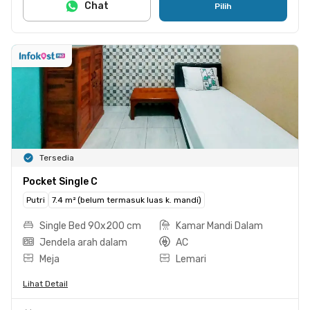
Chat
Pilih
Tersedia
Pocket Single C
Putri
7.4 m² (belum termasuk luas k. mandi)
Single Bed 90x200 cm
Kamar Mandi Dalam
Jendela arah dalam
AC
Meja
Lemari
Lihat Detail