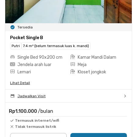
Tersedia
Pocket Single B
Putri
7.4 m² (belum termasuk luas k. mandi)
Single Bed 90x200 cm
Kamar Mandi Dalam
Jendela arah luar
Meja
Lemari
Kloset jongkok
Lihat Detail
Jadwalkan Visit
Rp1.100.000
/bulan
Termasuk internet/wifi
Tidak termasuk listrik