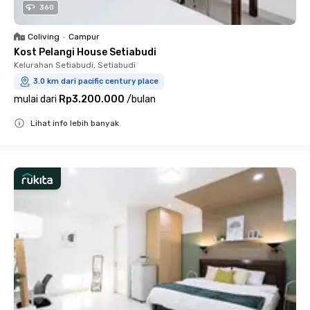
360
Coliving
•
Campur
Kost Pelangi House Setiabudi
Kelurahan Setiabudi, Setiabudi
3.0 km dari pacific century place
mulai dari
Rp3.200.000
/
bulan
Lihat info lebih banyak
Close