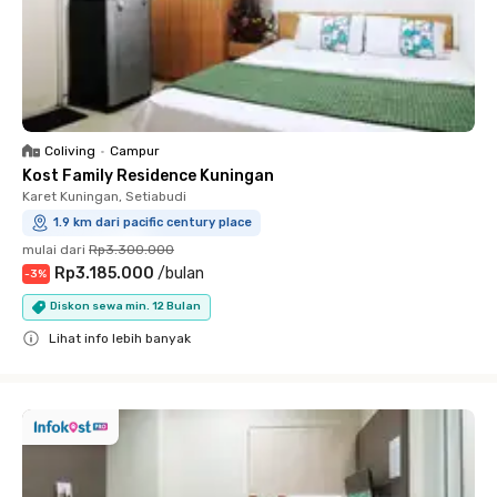
Coliving
•
Campur
Kost Family Residence Kuningan
Karet Kuningan, Setiabudi
1.9 km dari pacific century place
mulai dari
Rp3.300.000
Rp3.185.000
/
bulan
-
3
%
Diskon sewa min. 12 Bulan
Lihat info lebih banyak
Close