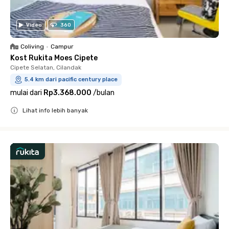
Video
360
Coliving
•
Campur
Kost Rukita Moes Cipete
Cipete Selatan, Cilandak
5.4 km dari pacific century place
mulai dari
Rp3.368.000
/
bulan
Lihat info lebih banyak
Close