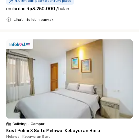
4.0 km dari pacific century place
mulai dari
Rp3.250.000
/
bulan
Lihat info lebih banyak
Close
Coliving
•
Campur
Kost Polim X Suite Melawai Kebayoran Baru
Melawai, Kebayoran Baru