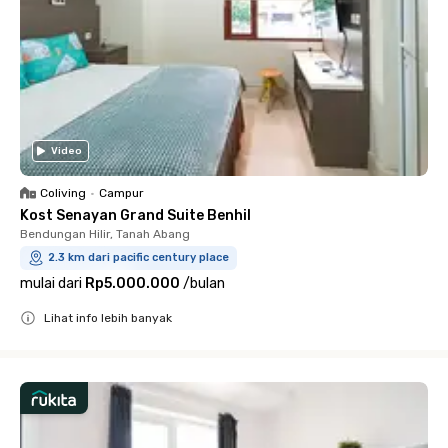
Video
Coliving
•
Campur
Kost Senayan Grand Suite Benhil
Bendungan Hilir, Tanah Abang
2.3 km dari pacific century place
mulai dari
Rp5.000.000
/
bulan
Lihat info lebih banyak
Close