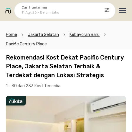
Cari hunianmu
11 Agt 26 - Belum tahu
Ope
Home
Jakarta Selatan
Kebayoran Baru
Pacific Century Place
Rekomendasi Kost Dekat Pacific Century
Place, Jakarta Selatan Terbaik &
Terdekat dengan Lokasi Strategis
1 - 30 dari 233 Kost
Tersedia