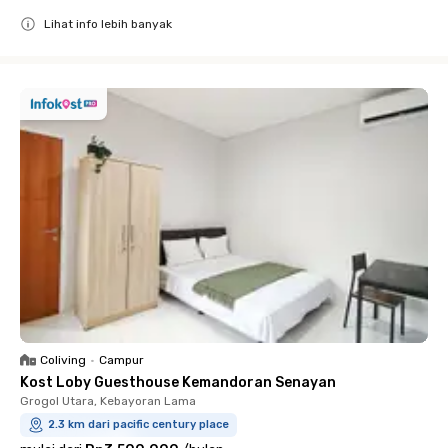
Lihat info lebih banyak
Close
Coliving
•
Campur
Kost Loby Guesthouse Kemandoran Senayan
Grogol Utara, Kebayoran Lama
2.3 km dari pacific century place