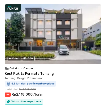
Video
360
Coliving
•
Campur
Kost Rukita Permata Tomang
Tomang, Grogol Petamburan
6.5 km dari pacific century place
mulai dari
Rp2.218.000
Rp2.118.000
/
bulan
-
4
%
Diskon di bulan pertama