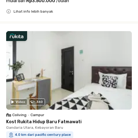
mulai dari
Rp3.500.000
/
bulan
Lihat info lebih banyak
Close
Video
360
Coliving
•
Campur
Kost Rukita Hidup Baru Fatmawati
Gandaria Utara, Kebayoran Baru
4.0 km dari pacific century place