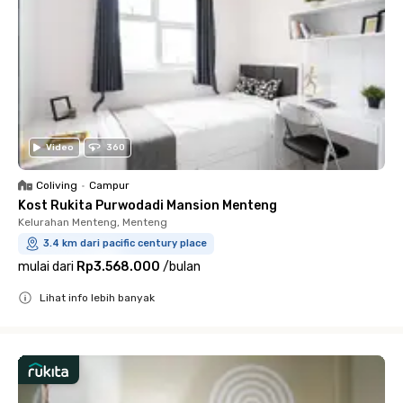
Video
360
Coliving
•
Campur
Kost Rukita Purwodadi Mansion Menteng
Kelurahan Menteng, Menteng
3.4 km dari pacific century place
mulai dari
Rp3.568.000
/
bulan
Lihat info lebih banyak
Close