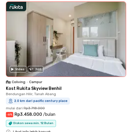
Video
360
Coliving
•
Campur
Kost Rukita Skyview Benhil
Bendungan Hilir, Tanah Abang
2.0 km dari pacific century place
mulai dari
Rp3.718.000
Rp3.458.000
/
bulan
-
6
%
Diskon sewa min. 12 Bulan
Lihat info lebih banyak