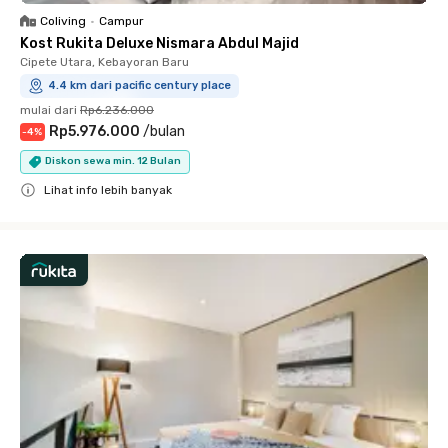
Coliving
•
Campur
Kost Rukita Deluxe Nismara Abdul Majid
Cipete Utara, Kebayoran Baru
4.4 km dari pacific century place
mulai dari
Rp6.236.000
Rp5.976.000
/
bulan
-
4
%
Diskon sewa min. 12 Bulan
Lihat info lebih banyak
Close