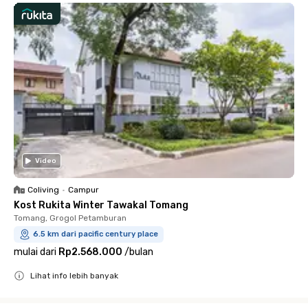
Video
Coliving
•
Campur
Kost Rukita Winter Tawakal Tomang
Tomang, Grogol Petamburan
6.5 km dari pacific century place
mulai dari
Rp2.568.000
/
bulan
Lihat info lebih banyak
Close