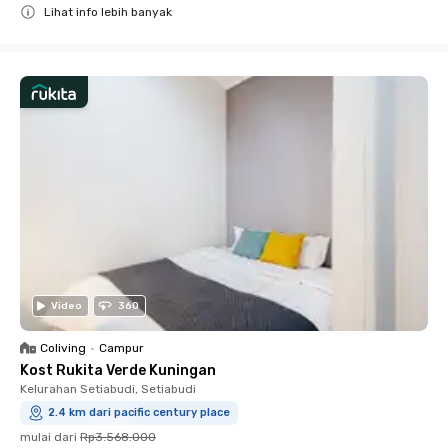
Lihat info lebih banyak
Close
Video
360
Coliving
•
Campur
Kost Rukita Verde Kuningan
Kelurahan Setiabudi, Setiabudi
2.4 km dari pacific century place
mulai dari
Rp3.568.000