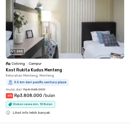
360
Coliving
•
Campur
Kost Rukita Kudus Menteng
Kelurahan Menteng, Menteng
3.5 km dari pacific century place
mulai dari
Rp4.068.000
Rp3.808.000
/
bulan
-
6
%
Diskon sewa min. 12 Bulan
Lihat info lebih banyak
Close