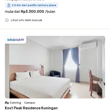
2.0 km dari pacific century place
mulai dari
Rp3.300.000
/
bulan
Lihat info lebih banyak
Close
Coliving
•
Campur
Kost Peak Residence Kuningan