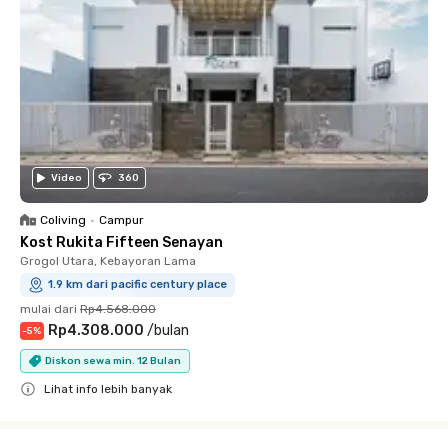
Video
360
Coliving
•
Campur
Kost Rukita Fifteen Senayan
Grogol Utara, Kebayoran Lama
1.9 km dari pacific century place
mulai dari
Rp4.568.000
Rp4.308.000
/
bulan
-
5
%
Diskon sewa min. 12 Bulan
Lihat info lebih banyak
Close