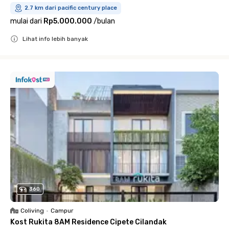
2.7 km dari pacific century place
mulai dari
Rp5.000.000
/
bulan
Lihat info lebih banyak
Close
360
Coliving
•
Campur
Kost Rukita 8AM Residence Cipete Cilandak