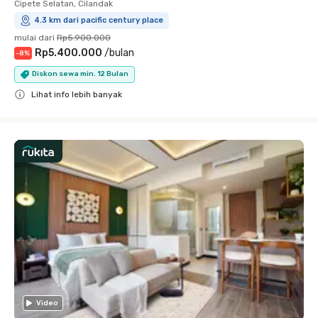
Cipete Selatan, Cilandak
4.3 km dari pacific century place
mulai dari
Rp5.900.000
Rp5.400.000
/
bulan
-
8
%
Diskon sewa min. 12 Bulan
Lihat info lebih banyak
Close
Video