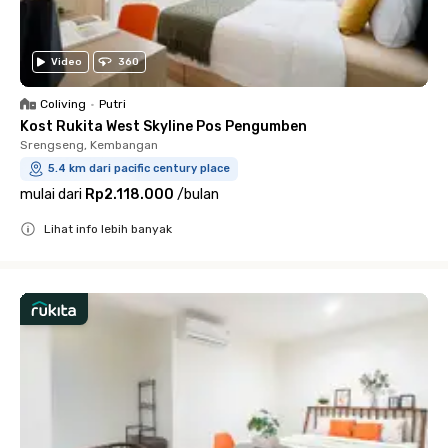
Video
360
Coliving
•
Putri
Kost Rukita West Skyline Pos Pengumben
Srengseng, Kembangan
5.4 km dari pacific century place
mulai dari
Rp2.118.000
/
bulan
Lihat info lebih banyak
Close