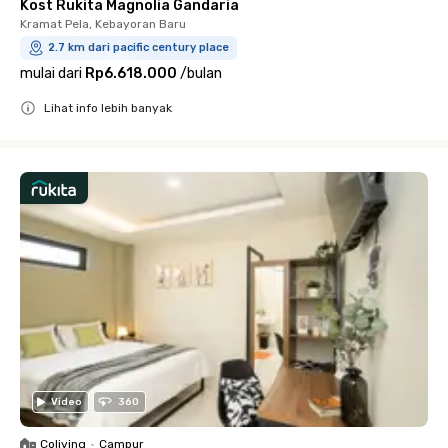
Kost Rukita Magnolia Gandaria
Kramat Pela, Kebayoran Baru
2.7 km dari pacific century place
mulai dari
Rp6.618.000
/
bulan
Lihat info lebih banyak
Close
Video
360
Coliving
•
Campur