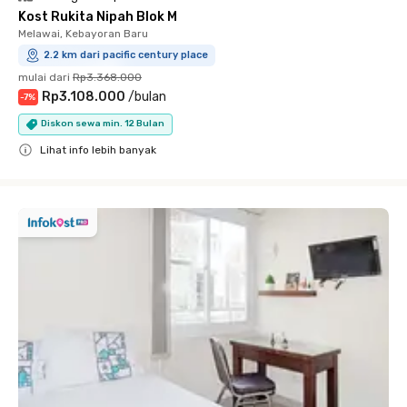
Kost Rukita Nipah Blok M
Melawai, Kebayoran Baru
2.2 km dari pacific century place
mulai dari
Rp3.368.000
Rp3.108.000
/
bulan
-
7
%
Diskon sewa min. 12 Bulan
Lihat info lebih banyak
Close