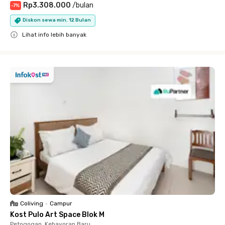
Rp3.308.000
/
bulan
-
7
%
Diskon sewa min. 12 Bulan
Lihat info lebih banyak
Close
Coliving
•
Campur
Kost Pulo Art Space Blok M
Petogogan, Kebayoran Baru