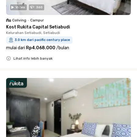
Video
360
Coliving
•
Campur
Kost Rukita Capital Setiabudi
Kelurahan Setiabudi, Setiabudi
3.0 km dari pacific century place
mulai dari
Rp4.068.000
/
bulan
Lihat info lebih banyak
Close