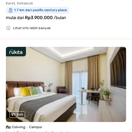
Karet, Setiabudi
1.7 km dari pacific century place
mulai dari
Rp3.900.000
/
bulan
Lihat info lebih banyak
Close
360
Coliving
•
Campur