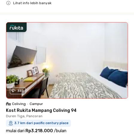
Lihat info lebih banyak
Close
360
Coliving
•
Campur
Kost Rukita Mampang Coliving 94
Duren Tiga, Pancoran
3.7 km dari pacific century place
mulai dari
Rp3.218.000
/
bulan