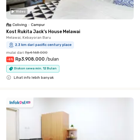
Video
Coliving
•
Campur
Kost Rukita Jack's House Melawai
Melawai, Kebayoran Baru
2.3 km dari pacific century place
mulai dari
Rp4.168.000
Rp3.908.000
/
bulan
-
6
%
Diskon sewa min. 12 Bulan
Lihat info lebih banyak
Close