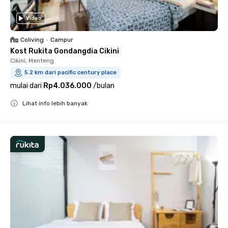
Video
Coliving
•
Campur
Kost Rukita Gondangdia Cikini
Cikini, Menteng
5.2 km dari pacific century place
mulai dari
Rp4.036.000
/
bulan
Lihat info lebih banyak
Close