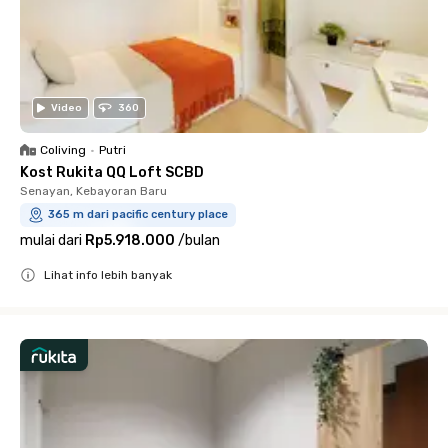
Video
360
Coliving
•
Putri
Kost Rukita QQ Loft SCBD
Senayan, Kebayoran Baru
365 m dari pacific century place
mulai dari
Rp5.918.000
/
bulan
Lihat info lebih banyak
Close