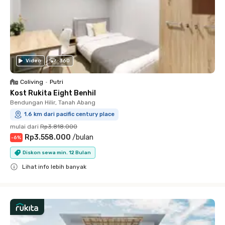
Video
360
Coliving
•
Putri
Kost Rukita Eight Benhil
Bendungan Hilir, Tanah Abang
1.6 km dari pacific century place
mulai dari
Rp3.818.000
Rp3.558.000
/
bulan
-
6
%
Diskon sewa min. 12 Bulan
Lihat info lebih banyak
Close