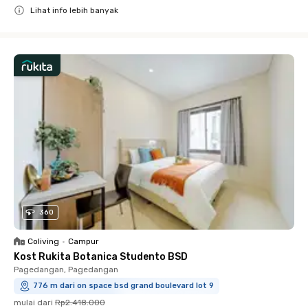
Lihat info lebih banyak
Close
360
Coliving
•
Campur
Kost Rukita Botanica Studento BSD
Pagedangan, Pagedangan
776 m dari on space bsd grand boulevard lot 9
mulai dari
Rp2.418.000