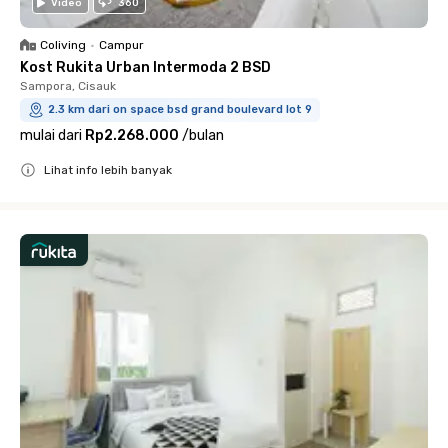
Video
360
Coliving
•
Campur
Kost Rukita Urban Intermoda 2 BSD
Sampora, Cisauk
2.3 km dari on space bsd grand boulevard lot 9
mulai dari
Rp2.268.000
/
bulan
Lihat info lebih banyak
Close