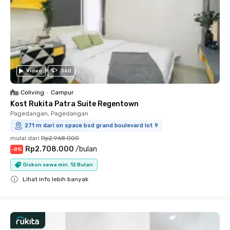
Video
360
Coliving
•
Campur
Kost Rukita Patra Suite Regentown
Pagedangan, Pagedangan
271 m dari on space bsd grand boulevard lot 9
mulai dari
Rp2.968.000
Rp2.708.000
/
bulan
-
8
%
Diskon sewa min. 12 Bulan
Lihat info lebih banyak
Close