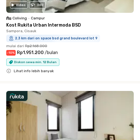
Video
360
Coliving
•
Campur
Kost Rukita Urban Intermoda BSD
Sampora, Cisauk
2.3 km dari on space bsd grand boulevard lot 9
mulai dari
Rp2.168.000
Rp1.951.200
/
bulan
-
10
%
Diskon sewa min. 12 Bulan
Lihat info lebih banyak
Close