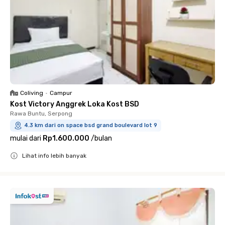
Coliving
•
Campur
Kost Victory Anggrek Loka Kost BSD
Rawa Buntu, Serpong
4.3 km dari on space bsd grand boulevard lot 9
mulai dari
Rp1.600.000
/
bulan
Lihat info lebih banyak
Close