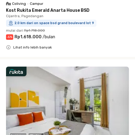
Coliving
•
Campur
Kost Rukita Emerald Anarta House BSD
Cijantra, Pagedangan
2.0 km dari on space bsd grand boulevard lot 9
mulai dari
Rp1.718.000
Rp1.618.000
/
bulan
-
5
%
Lihat info lebih banyak
Close