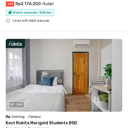
Rp2.176.200
/
bulan
-
10
%
Diskon sewa min. 12 Bulan
Lihat info lebih banyak
Close
360
Coliving
•
Campur
Kost Rukita Marigold Studento BSD