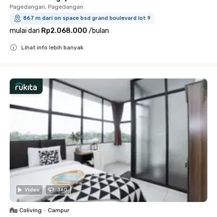
Pagedangan, Pagedangan
867 m dari on space bsd grand boulevard lot 9
mulai dari
Rp2.068.000
/
bulan
Lihat info lebih banyak
Close
Video
360
Coliving
•
Campur