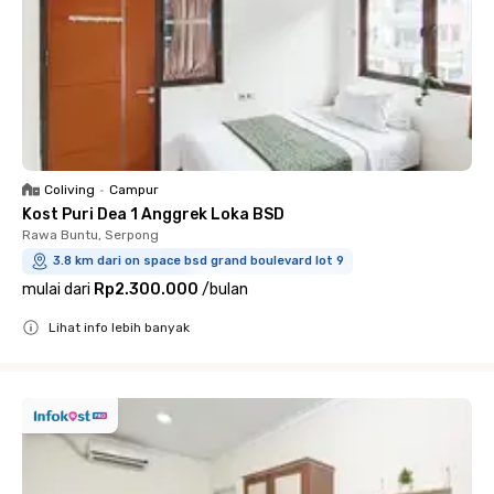
Coliving
•
Campur
Kost Puri Dea 1 Anggrek Loka BSD
Rawa Buntu, Serpong
3.8 km dari on space bsd grand boulevard lot 9
mulai dari
Rp2.300.000
/
bulan
Lihat info lebih banyak
Close