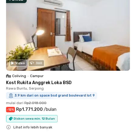
Video
360
Coliving
•
Campur
Kost Rukita Anggrek Loka BSD
Rawa Buntu, Serpong
3.9 km dari on space bsd grand boulevard lot 9
mulai dari
Rp2.018.000
Rp1.771.200
/
bulan
-
12
%
Diskon sewa min. 12 Bulan
Lihat info lebih banyak
Close