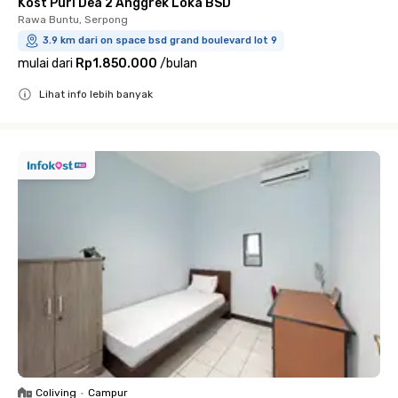
Kost Puri Dea 2 Anggrek Loka BSD
Rawa Buntu, Serpong
3.9 km dari on space bsd grand boulevard lot 9
mulai dari
Rp1.850.000
/
bulan
Lihat info lebih banyak
Close
Coliving
•
Campur