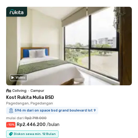
Video
Coliving
•
Campur
Kost Rukita Mulia BSD
Pagedangan, Pagedangan
596 m dari on space bsd grand boulevard lot 9
mulai dari
Rp2.718.000
Rp2.446.200
/
bulan
-
10
%
Diskon sewa min. 12 Bulan