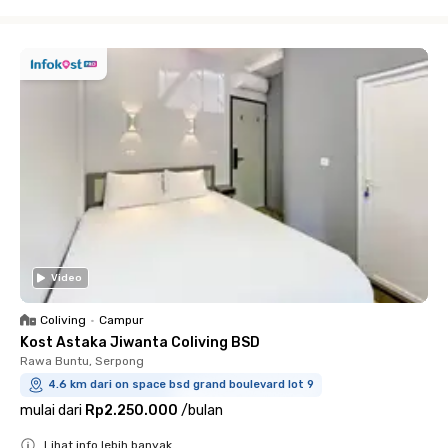
Close
Video
Coliving
•
Campur
Kost Astaka Jiwanta Coliving BSD
Rawa Buntu, Serpong
4.6 km dari on space bsd grand boulevard lot 9
mulai dari
Rp2.250.000
/
bulan
Lihat info lebih banyak