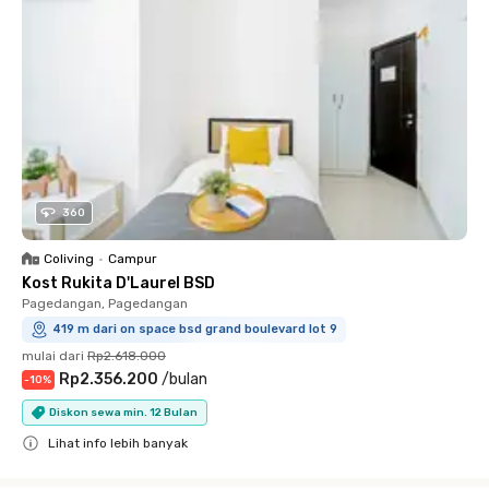
360
Coliving
•
Campur
Kost Rukita D'Laurel BSD
Pagedangan, Pagedangan
419 m dari on space bsd grand boulevard lot 9
mulai dari
Rp2.618.000
Rp2.356.200
/
bulan
-
10
%
Diskon sewa min. 12 Bulan
Lihat info lebih banyak
Close