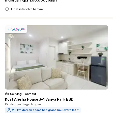
mulai dari
Rp2.200.000
/
bulan
Lihat info lebih banyak
Close
Coliving
•
Campur
Kost Alesha House 3-1 Vanya Park BSD
Cicalengka, Pagedangan
2.0 km dari on space bsd grand boulevard lot 9