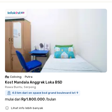
Coliving
•
Putra
Kost Mandala Anggrek Loka BSD
Rawa Buntu, Serpong
4.0 km dari on space bsd grand boulevard lot 9
mulai dari
Rp1.800.000
/
bulan
Lihat info lebih banyak