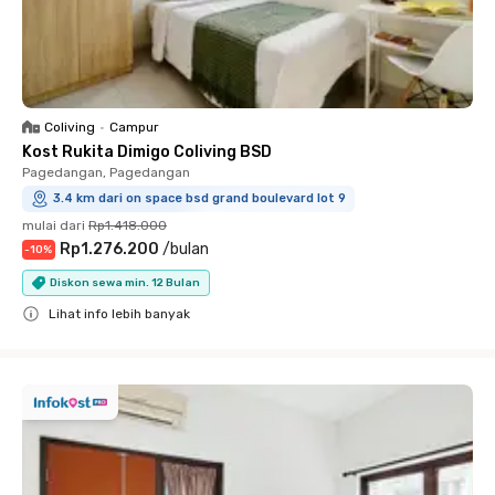
Coliving
•
Campur
Kost Rukita Dimigo Coliving BSD
Pagedangan, Pagedangan
3.4 km dari on space bsd grand boulevard lot 9
mulai dari
Rp1.418.000
Rp1.276.200
/
bulan
-
10
%
Diskon sewa min. 12 Bulan
Lihat info lebih banyak
Close