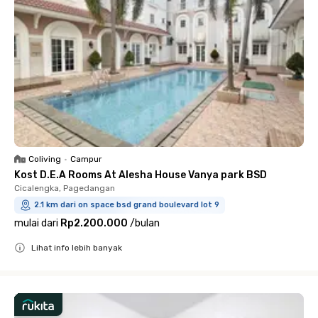
Coliving
•
Campur
Kost D.E.A Rooms At Alesha House Vanya park BSD
Cicalengka, Pagedangan
2.1 km dari on space bsd grand boulevard lot 9
mulai dari
Rp2.200.000
/
bulan
Lihat info lebih banyak
Close