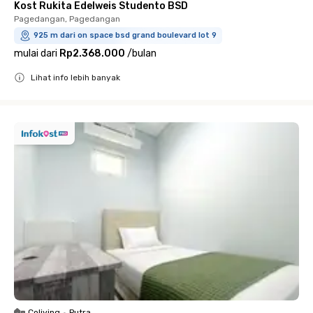
Kost Rukita Edelweis Studento BSD
Pagedangan, Pagedangan
925 m dari on space bsd grand boulevard lot 9
mulai dari
Rp2.368.000
/
bulan
Lihat info lebih banyak
Close
Coliving
•
Putra