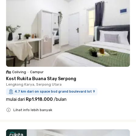
Coliving
•
Campur
Kost Rukita Buana Stay Serpong
Lengkong Karya, Serpong Utara
4.7 km dari on space bsd grand boulevard lot 9
mulai dari
Rp1.918.000
/
bulan
Lihat info lebih banyak
Close