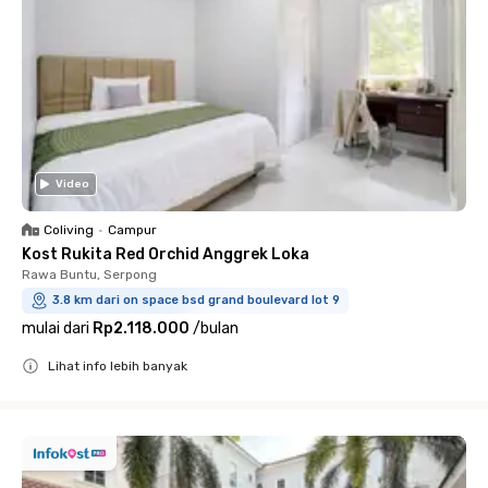
Video
Coliving
•
Campur
Kost Rukita Red Orchid Anggrek Loka
Rawa Buntu, Serpong
3.8 km dari on space bsd grand boulevard lot 9
mulai dari
Rp2.118.000
/
bulan
Lihat info lebih banyak
Close