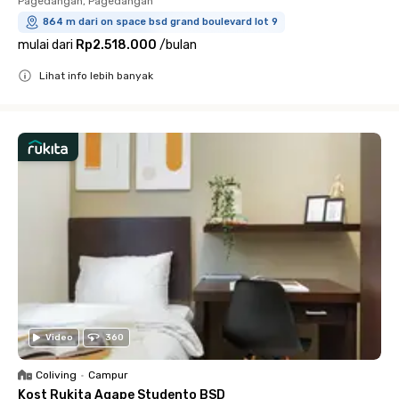
Pagedangan, Pagedangan
864 m dari on space bsd grand boulevard lot 9
mulai dari
Rp2.518.000
/
bulan
Lihat info lebih banyak
Close
Video
360
Coliving
•
Campur
Kost Rukita Agape Studento BSD