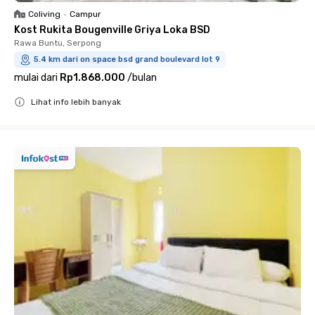
Coliving
•
Campur
Kost Rukita Bougenville Griya Loka BSD
Rawa Buntu, Serpong
5.4 km dari on space bsd grand boulevard lot 9
mulai dari
Rp1.868.000
/
bulan
Lihat info lebih banyak
Close