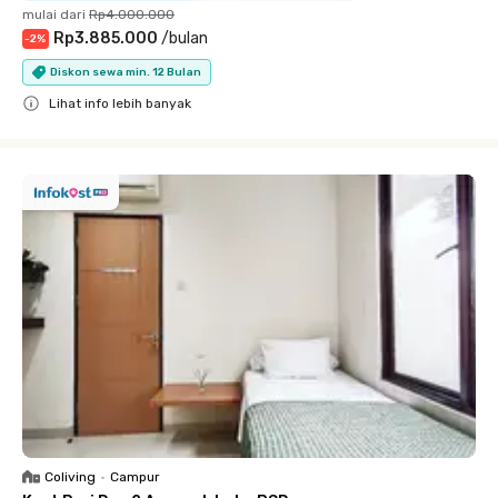
mulai dari
Rp4.000.000
Rp3.885.000
/
bulan
-
2
%
Diskon sewa min. 12 Bulan
Lihat info lebih banyak
Close
Coliving
•
Campur