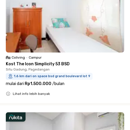
Coliving
•
Campur
Kost The Icon Simplicity 53 BSD
Situ Gadung, Pagedangan
1.6 km dari on space bsd grand boulevard lot 9
mulai dari
Rp1.500.000
/
bulan
Lihat info lebih banyak
Close