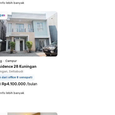
info lebih banyak
ng
•
Campur
sidence 28 Kuningan
ingan, Setiabudi
m dari office 8 senopati
i
Rp4.100.000
/
bulan
info lebih banyak