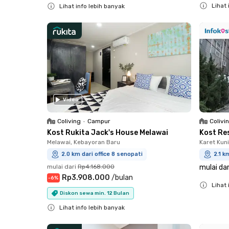
Lihat 
Lihat info lebih banyak
Close
Close
Video
Coliving
•
Campur
Colivi
Kost Rukita Jack's House Melawai
Kost Re
Melawai, Kebayoran Baru
Karet Kun
2.0 km dari office 8 senopati
2.1 k
mulai dari
Rp4.168.000
mulai dar
Rp3.908.000
/
bulan
-
6
%
Lihat 
Diskon sewa min. 12 Bulan
Close
Lihat info lebih banyak
Close