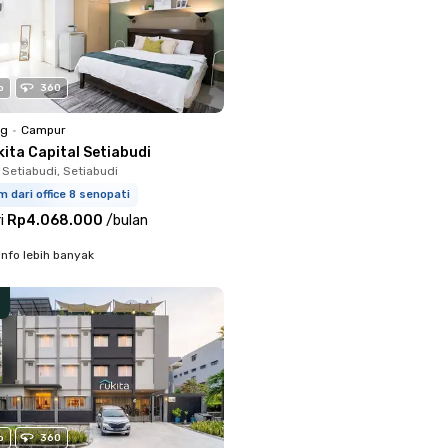
o
360
ng
•
Campur
ita Capital Setiabudi
 Setiabudi, Setiabudi
m dari office 8 senopati
i
Rp4.068.000
/
bulan
info lebih banyak
o
360