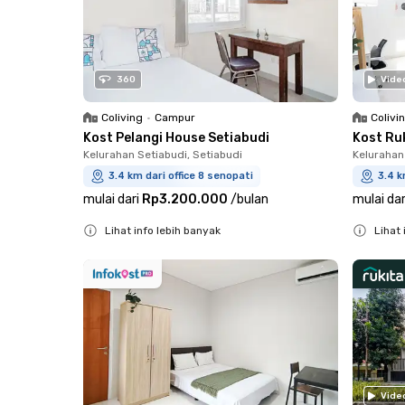
360
Vide
Coliving
•
Campur
Colivi
Kost Pelangi House Setiabudi
Kost Ruk
Kelurahan Setiabudi, Setiabudi
Kelurahan
3.4 km dari office 8 senopati
3.4 k
mulai dari
Rp3.200.000
/
bulan
mulai dar
Lihat info lebih banyak
Lihat 
Close
Close
Vide