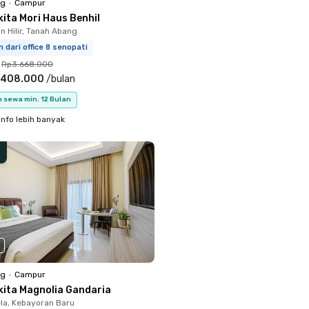
ng
•
Campur
ita Mori Haus Benhil
 Hilir, Tanah Abang
m dari office 8 senopati
Rp3.668.000
.408.000
/
bulan
 sewa min. 12 Bulan
info lebih banyak
ng
•
Campur
kita Magnolia Gandaria
la, Kebayoran Baru