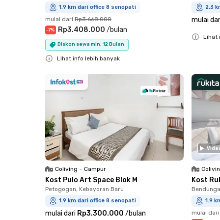
1.9 km dari office 8 senopati
2.3 k
mulai dari
Rp3.668.000
mulai dar
Rp3.408.000
/
bulan
-
7
%
Lihat 
Diskon sewa min. 12 Bulan
Close
Lihat info lebih banyak
Close
Vide
Coliving
•
Campur
Colivi
Kost Pulo Art Space Blok M
Kost Ru
Petogogan, Kebayoran Baru
Bendungan
1.9 km dari office 8 senopati
1.9 k
mulai dari
Rp3.300.000
/
bulan
mulai dari