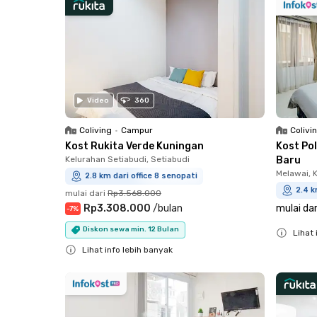
Video
360
Coliving
•
Campur
Colivi
Kost Rukita Verde Kuningan
Kost Po
Kelurahan Setiabudi, Setiabudi
Baru
Melawai, 
2.8 km dari office 8 senopati
2.4 k
mulai dari
Rp3.568.000
Rp3.308.000
/
bulan
mulai dar
-
7
%
Diskon sewa min. 12 Bulan
Lihat 
Lihat info lebih banyak
Close
Close