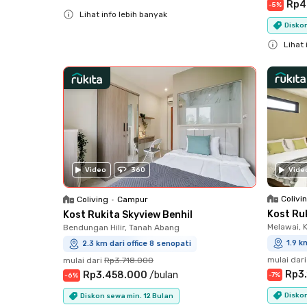
Rp4
-
5
%
Lihat info lebih banyak
Diskon
Close
Lihat 
Close
Video
360
Vide
Colivi
Coliving
•
Campur
Kost Ru
Kost Rukita Skyview Benhil
Melawai, 
Bendungan Hilir, Tanah Abang
1.9 k
2.3 km dari office 8 senopati
mulai dari
mulai dari
Rp3.718.000
Rp3
Rp3.458.000
/
bulan
-
7
%
-
6
%
Diskon
Diskon sewa min. 12 Bulan