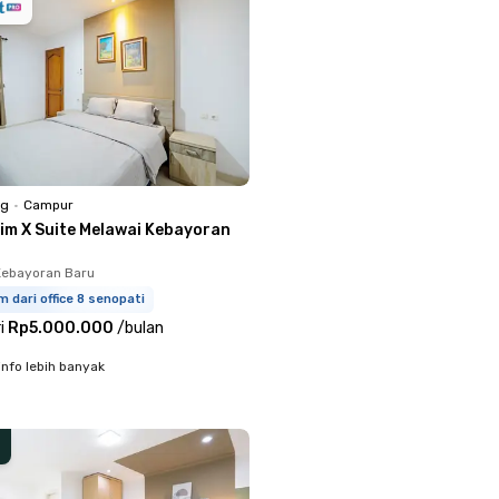
ng
•
Campur
lim X Suite Melawai Kebayoran
Kebayoran Baru
m dari office 8 senopati
i
Rp5.000.000
/
bulan
info lebih banyak