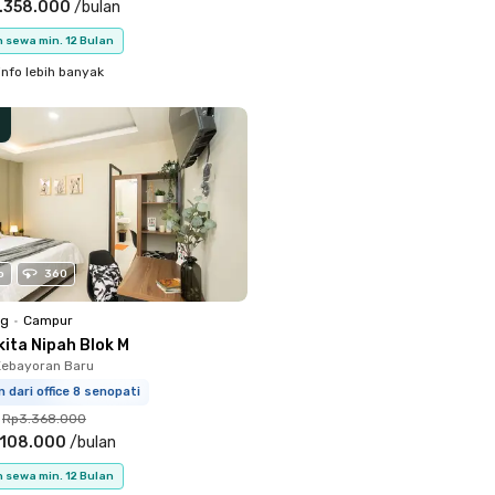
.358.000
/
bulan
 sewa min. 12 Bulan
info lebih banyak
o
360
ng
•
Campur
kita Nipah Blok M
Kebayoran Baru
m dari office 8 senopati
Rp3.368.000
.108.000
/
bulan
 sewa min. 12 Bulan