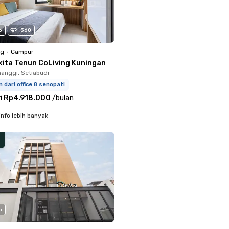
o
360
ng
•
Campur
kita Tenun CoLiving Kuningan
anggi, Setiabudi
m dari office 8 senopati
i
Rp4.918.000
/
bulan
info lebih banyak
o