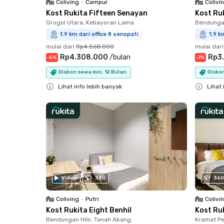
Coliving
•
Campur
Colivi
Kost Rukita Fifteen Senayan
Kost Ruk
Grogol Utara, Kebayoran Lama
Bendungan
1.9 km dari office 8 senopati
1.9 k
mulai dari
Rp4.568.000
mulai dari
Rp4.308.000
/
bulan
Rp3
-
5
%
-
7
%
Diskon sewa min. 12 Bulan
Diskon
Lihat info lebih banyak
Lihat 
Close
Close
Video
360
360
Coliving
•
Putri
Colivi
Kost Rukita Eight Benhil
Kost Ru
Bendungan Hilir, Tanah Abang
Kramat Pe