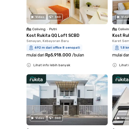
Video
360
Vide
Coliving
•
Putri
Colivi
Kost Rukita QQ Loft SCBD
Kost Ru
Senayan, Kebayoran Baru
Karet Sem
692 m dari office 8 senopati
1.8 k
mulai dari
Rp5.918.000
/
bulan
mulai dar
Lihat info lebih banyak
Lihat 
Close
Close
Video
360
Vide