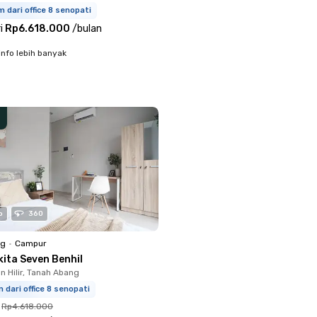
m dari office 8 senopati
i
Rp6.618.000
/
bulan
info lebih banyak
o
360
ng
•
Campur
kita Seven Benhil
 Hilir, Tanah Abang
m dari office 8 senopati
Rp4.618.000