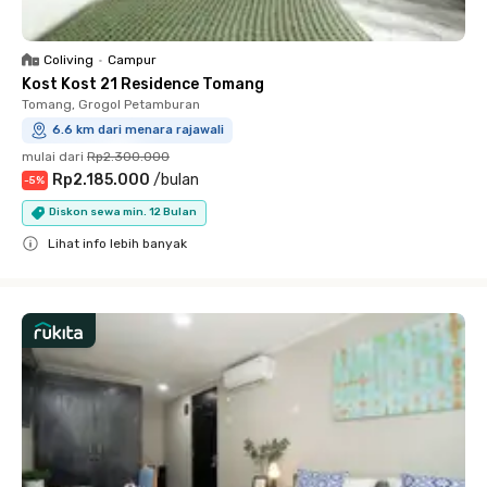
Coliving
•
Campur
Kost Kost 21 Residence Tomang
Tomang, Grogol Petamburan
6.6 km dari menara rajawali
mulai dari
Rp2.300.000
Rp2.185.000
/
bulan
-
5
%
Diskon sewa min. 12 Bulan
Lihat info lebih banyak
Close