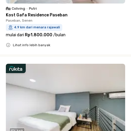
Coliving
•
Putri
Kost Gafa Residence Paseban
Paseban, Senen
4.9 km dari menara rajawali
mulai dari
Rp1.800.000
/
bulan
Lihat info lebih banyak
Close
360