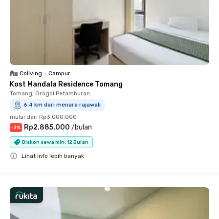
Coliving
•
Campur
Kost Mandala Residence Tomang
Tomang, Grogol Petamburan
6.4 km dari menara rajawali
mulai dari
Rp3.000.000
Rp2.885.000
/
bulan
-
3
%
Diskon sewa min. 12 Bulan
Lihat info lebih banyak
Close