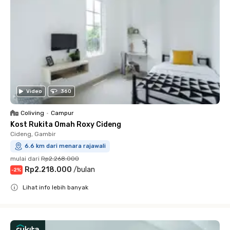
Video
360
Coliving
•
Campur
Kost Rukita Omah Roxy Cideng
Cideng, Gambir
6.6 km dari menara rajawali
mulai dari
Rp2.268.000
Rp2.218.000
/
bulan
-
2
%
Lihat info lebih banyak
Close