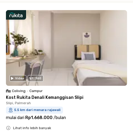
Video
360
Coliving
•
Campur
Kost Rukita Denali Kemanggisan Slipi
Slipi, Palmerah
5.5 km dari menara rajawali
mulai dari
Rp1.668.000
/
bulan
Lihat info lebih banyak