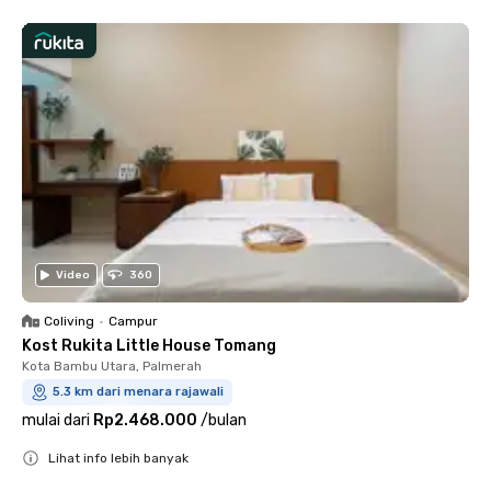
Video
360
Coliving
•
Campur
Kost Rukita Little House Tomang
Kota Bambu Utara, Palmerah
5.3 km dari menara rajawali
mulai dari
Rp2.468.000
/
bulan
Lihat info lebih banyak
Close