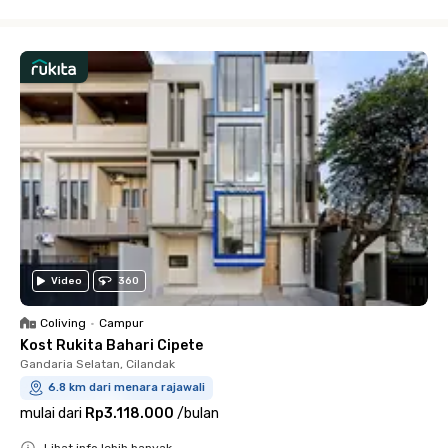
Close
Video
360
Coliving
•
Campur
Kost Rukita Bahari Cipete
Gandaria Selatan, Cilandak
6.8 km dari menara rajawali
mulai dari
Rp3.118.000
/
bulan