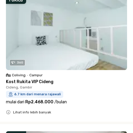
360
Coliving
•
Campur
Kost Rukita VIP Cideng
Cideng, Gambir
6.7 km dari menara rajawali
mulai dari
Rp2.468.000
/
bulan
Lihat info lebih banyak
Close