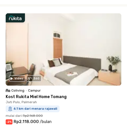
Close
Video
360
Coliving
•
Campur
Kost Rukita Miel Home Tomang
Jati Pulo, Palmerah
6.1 km dari menara rajawali
mulai dari
Rp2.168.000
Rp2.118.000
/
bulan
-
2
%