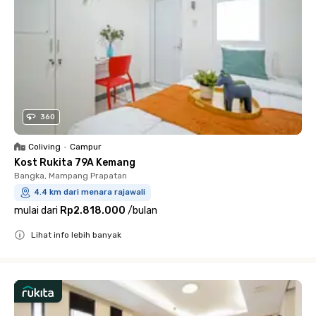
360
Coliving
•
Campur
Kost Rukita 79A Kemang
Bangka, Mampang Prapatan
4.4 km dari menara rajawali
mulai dari
Rp2.818.000
/
bulan
Lihat info lebih banyak
Close