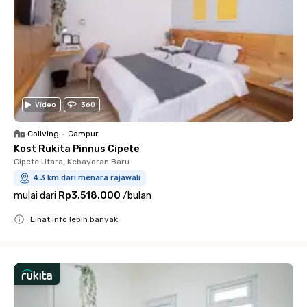
Video
360
Coliving
•
Campur
Kost Rukita Pinnus Cipete
Cipete Utara, Kebayoran Baru
4.3 km dari menara rajawali
mulai dari
Rp3.518.000
/
bulan
Lihat info lebih banyak
Close