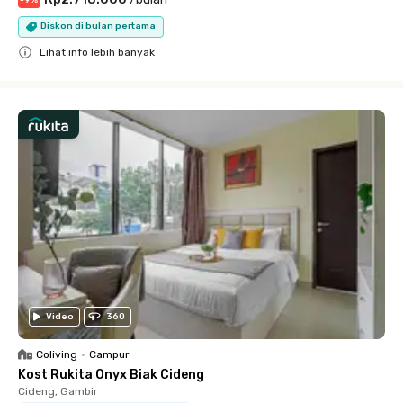
Diskon di bulan pertama
Lihat info lebih banyak
Close
Video
360
Coliving
•
Campur
Kost Rukita Onyx Biak Cideng
Cideng, Gambir