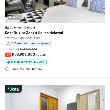
Video
Coliving
•
Campur
Kost Rukita Jack's House Melawai
Melawai, Kebayoran Baru
3.7 km dari menara rajawali
mulai dari
Rp4.168.000
Rp3.908.000
/
bulan
-
6
%
Diskon sewa min. 12 Bulan
Lihat info lebih banyak
Close