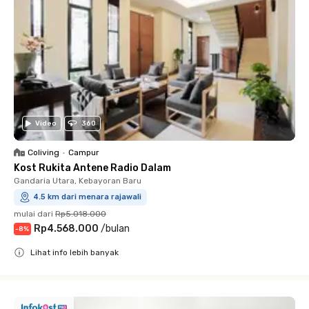
Video
360
Coliving
•
Campur
Kost Rukita Antene Radio Dalam
Gandaria Utara, Kebayoran Baru
4.5 km dari menara rajawali
mulai dari
Rp5.018.000
Rp4.568.000
/
bulan
-
8
%
Lihat info lebih banyak
Close