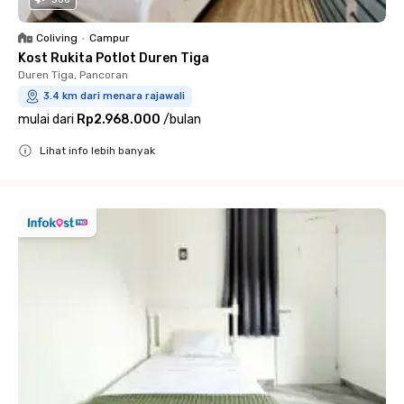
Coliving
•
Campur
Kost Rukita Potlot Duren Tiga
Duren Tiga, Pancoran
3.4 km dari menara rajawali
mulai dari
Rp2.968.000
/
bulan
Lihat info lebih banyak
Close