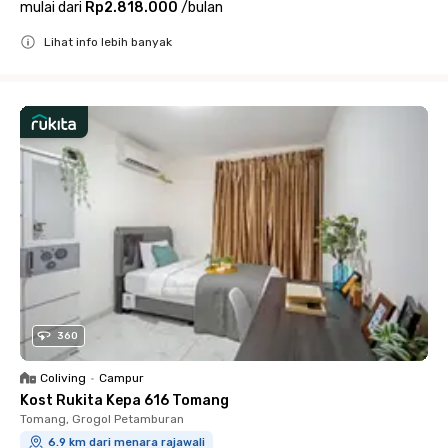
mulai dari
Rp2.818.000
/
bulan
Lihat info lebih banyak
Close
360
Coliving
•
Campur
Kost Rukita Kepa 616 Tomang
Tomang, Grogol Petamburan
6.9 km dari menara rajawali