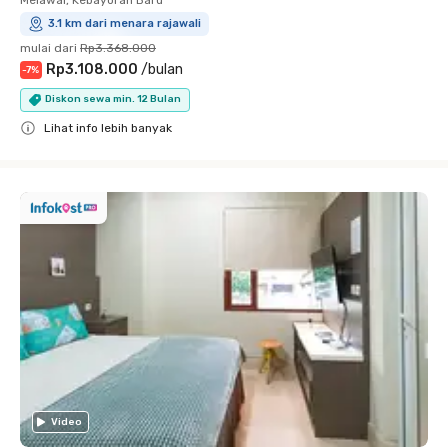
3.1 km dari menara rajawali
mulai dari
Rp3.368.000
Rp3.108.000
/
bulan
-
7
%
Diskon sewa min. 12 Bulan
Lihat info lebih banyak
Close
Video