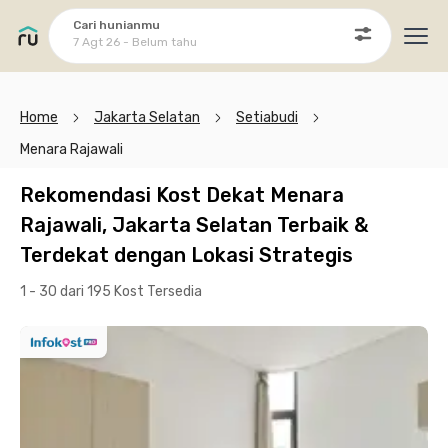
Cari hunianmu
7 Agt 26 - Belum tahu
Ope
Home
Jakarta Selatan
Setiabudi
Menara Rajawali
Rekomendasi Kost Dekat Menara
Rajawali, Jakarta Selatan Terbaik &
Terdekat dengan Lokasi Strategis
1 - 30 dari 195 Kost
Tersedia