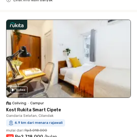
Lihat info lebih banyak
Close
Video
Coliving
•
Campur
Kost Rukita Smart Cipete
Gandaria Selatan, Cilandak
6.9 km dari menara rajawali
mulai dari
Rp3.018.000
Rp2.718.000
/
bulan
-
9
%