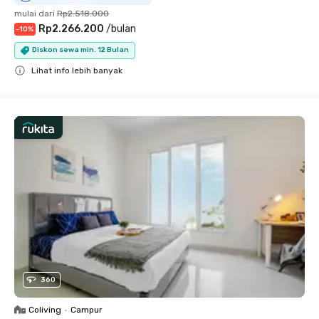
mulai dari
Rp2.518.000
Rp2.266.200
/
bulan
-
10
%
Diskon sewa min. 12 Bulan
Lihat info lebih banyak
Close
360
Coliving
•
Campur