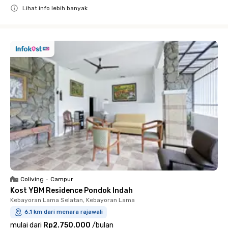
Lihat info lebih banyak
Close
Coliving
•
Campur
Kost YBM Residence Pondok Indah
Kebayoran Lama Selatan, Kebayoran Lama
6.1 km dari menara rajawali
mulai dari
Rp2.750.000
/
bulan