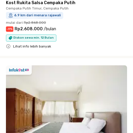
Kost Rukita Salsa Cempaka Putih
Cempaka Putih Timur, Cempaka Putih
6.9 km dari menara rajawali
mulai dari
Rp2.868.000
Rp2.608.000
/
bulan
-
9
%
Diskon sewa min. 12 Bulan
Lihat info lebih banyak
Close