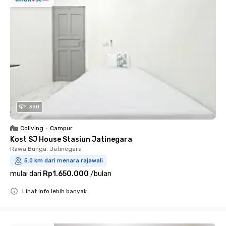
360
Coliving
•
Campur
Kost SJ House Stasiun Jatinegara
Rawa Bunga, Jatinegara
5.0 km dari menara rajawali
mulai dari
Rp1.650.000
/
bulan
Lihat info lebih banyak
Close