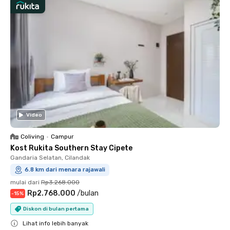
Video
Coliving
•
Campur
Kost Rukita Southern Stay Cipete
Gandaria Selatan, Cilandak
6.8 km dari menara rajawali
mulai dari
Rp3.268.000
Rp2.768.000
/
bulan
-
15
%
Diskon di bulan pertama
Lihat info lebih banyak