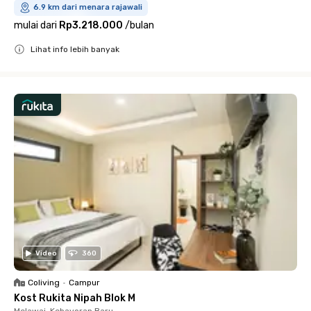
6.9 km dari menara rajawali
mulai dari
Rp3.218.000
/
bulan
Lihat info lebih banyak
Close
Video
360
Coliving
•
Campur
Kost Rukita Nipah Blok M
Melawai, Kebayoran Baru