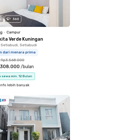
o
360
ng
•
Campur
kita Verde Kuningan
 Setiabudi, Setiabudi
m dari menara prima
Rp3.568.000
.308.000
/
bulan
 sewa min. 12 Bulan
info lebih banyak