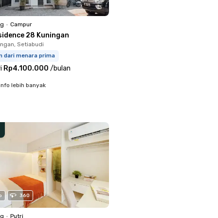
ng
•
Campur
sidence 28 Kuningan
ingan, Setiabudi
m dari menara prima
i
Rp4.100.000
/
bulan
info lebih banyak
o
360
ng
•
Putri