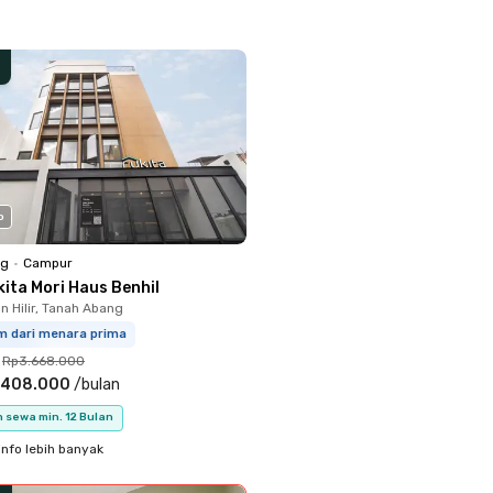
o
ng
•
Campur
ita Mori Haus Benhil
 Hilir, Tanah Abang
km dari menara prima
Rp3.668.000
.408.000
/
bulan
 sewa min. 12 Bulan
info lebih banyak