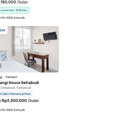
.185.000
/
bulan
 sewa min. 12 Bulan
info lebih banyak
ng
•
Campur
langi House Setiabudi
 Setiabudi, Setiabudi
km dari menara prima
i
Rp3.200.000
/
bulan
info lebih banyak