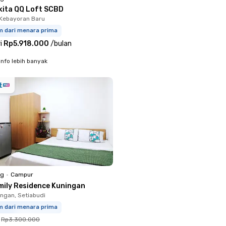
kita QQ Loft SCBD
Kebayoran Baru
m dari menara prima
i
Rp5.918.000
/
bulan
info lebih banyak
ng
•
Campur
mily Residence Kuningan
ingan, Setiabudi
m dari menara prima
Rp3.300.000