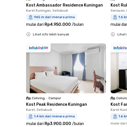
Kost Ambassador Residence Kuningan
Kost Ru
Karet Kuningan, Setiabudi
Senayan, 
965 m dari menara prima
1.6 k
mulai dari
Rp4.950.000
/
bulan
mulai dar
Lihat info lebih banyak
Lihat 
Close
Close
Coliving
•
Campur
Colivi
Kost Peak Residence Kuningan
Kost Fa
Karet, Setiabudi
Karet Kun
1.4 km dari menara prima
1.6 k
mulai dari
Rp3.900.000
/
bulan
mulai dari