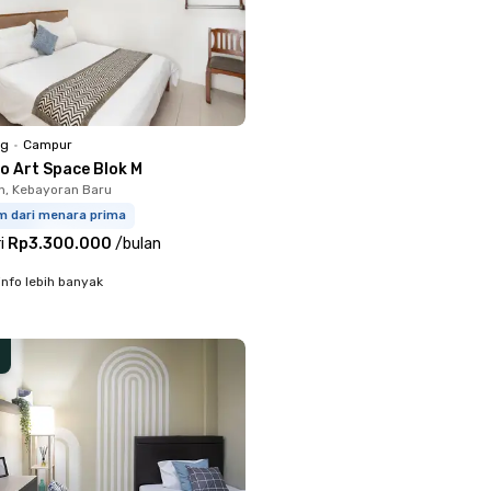
ng
•
Campur
o Art Space Blok M
, Kebayoran Baru
km dari menara prima
i
Rp3.300.000
/
bulan
info lebih banyak