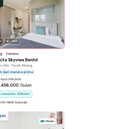
o
360
ng
•
Campur
kita Skyview Benhil
 Hilir, Tanah Abang
km dari menara prima
Rp3.718.000
.458.000
/
bulan
 sewa min. 12 Bulan
info lebih banyak