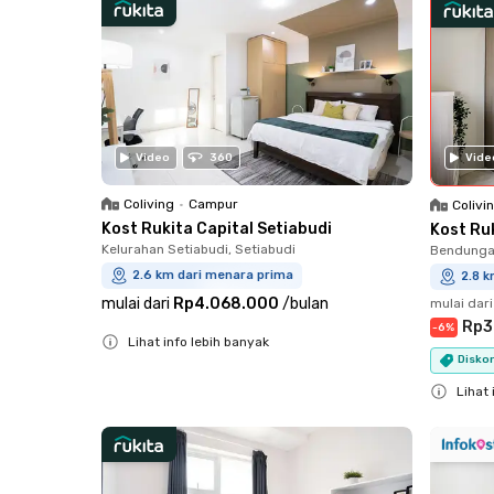
Vide
Video
360
Coliving
•
Campur
Colivi
Kost Rukita Capital Setiabudi
Kost Ru
Kelurahan Setiabudi, Setiabudi
Bendungan
2.6 km dari menara prima
2.8 
mulai dari
Rp4.068.000
/
bulan
mulai dari
Rp3
-
6
%
Lihat info lebih banyak
Diskon
Close
Lihat 
Close