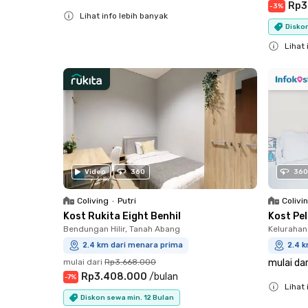
Rp3
-
3
%
Lihat info lebih banyak
Diskon
Close
Lihat 
Close
Video
360
360
Coliving
•
Putri
Colivi
Kost Rukita Eight Benhil
Kost Pe
Bendungan Hilir, Tanah Abang
Kelurahan
2.4 km dari menara prima
2.4 
mulai dari
Rp3.668.000
mulai dar
Rp3.408.000
/
bulan
-
7
%
Lihat 
Diskon sewa min. 12 Bulan
Close