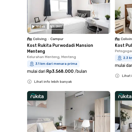
Video
360
Coliving
•
Campur
Colivi
Kost Rukita Purwodadi Mansion
Kost Pul
Menteng
Petogogan
Kelurahan Menteng, Menteng
2.3 
3.1 km dari menara prima
mulai dar
mulai dari
Rp3.568.000
/
bulan
Lihat 
Lihat info lebih banyak
Close
Close