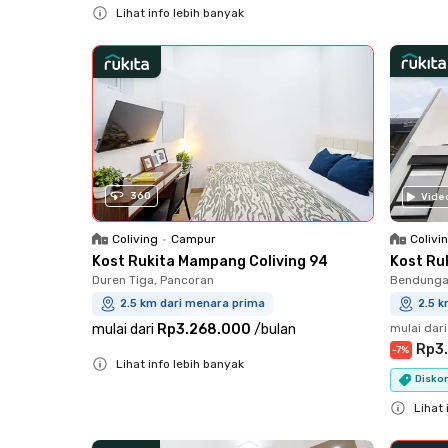
Lihat info lebih banyak
Close
360
Vide
Colivi
Coliving
•
Campur
Kost Ruk
Kost Rukita Mampang Coliving 94
Bendungan
Duren Tiga, Pancoran
2.5 
2.5 km dari menara prima
mulai dari
mulai dari
Rp3.268.000
/
bulan
Rp3
-
7
%
Lihat info lebih banyak
Diskon
Close
Lihat 
Close