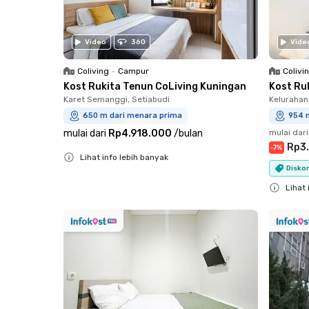
Video
360
Vide
Coliving
•
Campur
Colivi
Kost Rukita Tenun CoLiving Kuningan
Kost Ru
Karet Semanggi, Setiabudi
Kelurahan
650 m dari menara prima
954 
mulai dari
Rp4.918.000
/
bulan
mulai dari
Rp3
-
7
%
Lihat info lebih banyak
Diskon
Close
Lihat 
Close