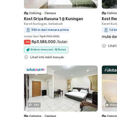
Coliving
•
Campur
Colivi
Kost Griya Rasuna 1 @ Kuningan
Kost Re
Karet Kuningan, Setiabudi
Karet Kun
930 m dari menara prima
1.2 k
mulai dari
Rp3.700.000
mulai dar
Rp3.585.000
/
bulan
-
3
%
Lihat 
Diskon sewa min. 12 Bulan
Close
Lihat info lebih banyak
Close
360
Vide
Coliving
•
Campur
Colivi