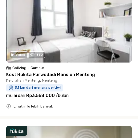
Video
360
Coliving
•
Campur
Kost Rukita Purwodadi Mansion Menteng
Kelurahan Menteng, Menteng
3.1 km dari menara pertiwi
mulai dari
Rp3.568.000
/
bulan
Lihat info lebih banyak
Close