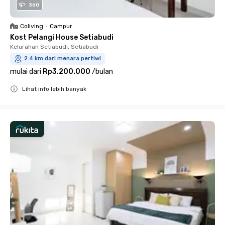
360
Coliving
•
Campur
Kost Pelangi House Setiabudi
Kelurahan Setiabudi, Setiabudi
2.4 km dari menara pertiwi
mulai dari
Rp3.200.000
/
bulan
Lihat info lebih banyak
Close