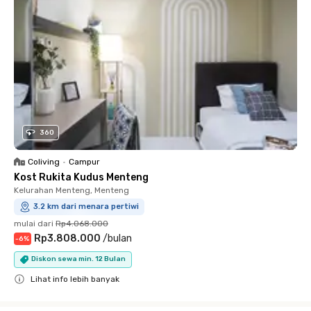
360
Coliving
•
Campur
Kost Rukita Kudus Menteng
Kelurahan Menteng, Menteng
3.2 km dari menara pertiwi
mulai dari
Rp4.068.000
Rp3.808.000
/
bulan
-
6
%
Diskon sewa min. 12 Bulan
Lihat info lebih banyak
Close