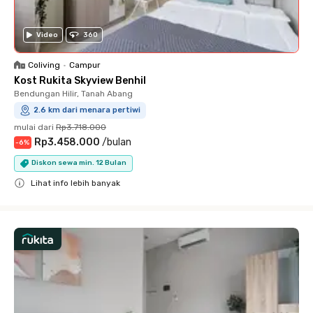
Video
360
Coliving
•
Campur
Kost Rukita Skyview Benhil
Bendungan Hilir, Tanah Abang
2.6 km dari menara pertiwi
mulai dari
Rp3.718.000
Rp3.458.000
/
bulan
-
6
%
Diskon sewa min. 12 Bulan
Lihat info lebih banyak
Close