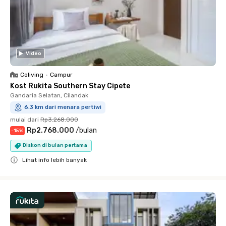
Video
Coliving
•
Campur
Kost Rukita Southern Stay Cipete
Gandaria Selatan, Cilandak
6.3 km dari menara pertiwi
mulai dari
Rp3.268.000
Rp2.768.000
/
bulan
-
15
%
Diskon di bulan pertama
Lihat info lebih banyak
Close