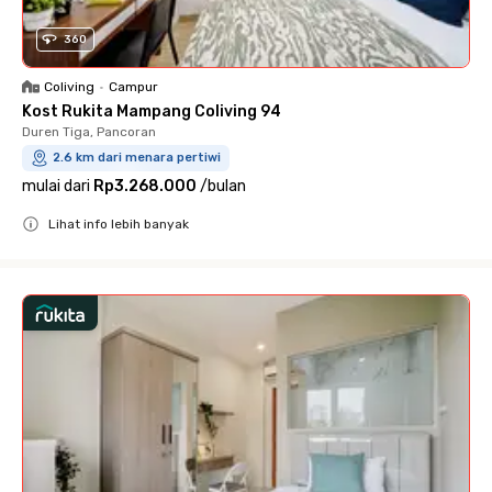
360
Coliving
•
Campur
Kost Rukita Mampang Coliving 94
Duren Tiga, Pancoran
2.6 km dari menara pertiwi
mulai dari
Rp3.268.000
/
bulan
Lihat info lebih banyak
Close