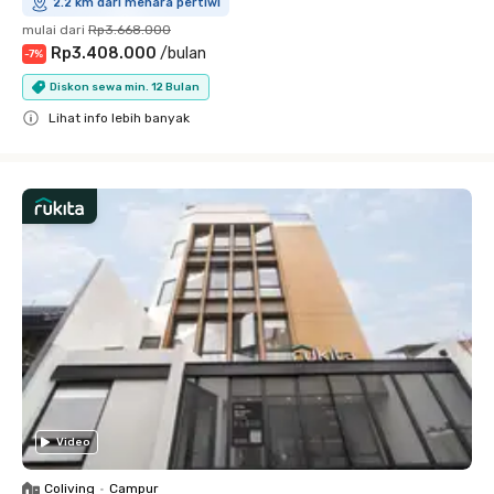
2.2 km dari menara pertiwi
mulai dari
Rp3.668.000
Rp3.408.000
/
bulan
-
7
%
Diskon sewa min. 12 Bulan
Lihat info lebih banyak
Close
Video
Coliving
•
Campur