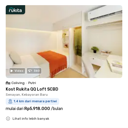
Video
360
Coliving
•
Putri
Kost Rukita QQ Loft SCBD
Senayan, Kebayoran Baru
1.4 km dari menara pertiwi
mulai dari
Rp5.918.000
/
bulan
Lihat info lebih banyak
Close