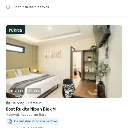
Lihat info lebih banyak
Close
Video
360
Coliving
•
Campur
Kost Rukita Nipah Blok M
Melawai, Kebayoran Baru
2.7 km dari menara pertiwi