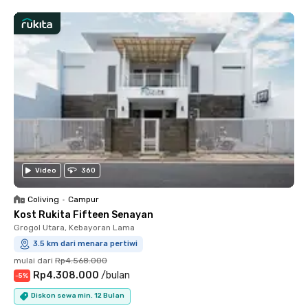
Video
360
Coliving
•
Campur
Kost Rukita Fifteen Senayan
Grogol Utara, Kebayoran Lama
3.5 km dari menara pertiwi
mulai dari
Rp4.568.000
Rp4.308.000
/
bulan
-
5
%
Diskon sewa min. 12 Bulan