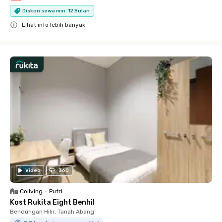
Diskon sewa min. 12 Bulan
Lihat info lebih banyak
Close
Video
360
Coliving
•
Putri
Kost Rukita Eight Benhil
Bendungan Hilir, Tanah Abang