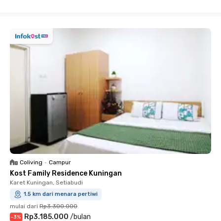
Close
Coliving
•
Campur
Kost Family Residence Kuningan
Karet Kuningan, Setiabudi
1.5 km dari menara pertiwi
mulai dari
Rp3.300.000
Rp3.185.000
/
bulan
-
3
%