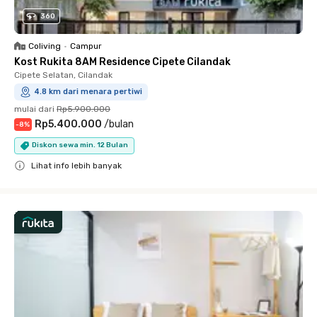
360
Coliving
•
Campur
Kost Rukita 8AM Residence Cipete Cilandak
Cipete Selatan, Cilandak
4.8 km dari menara pertiwi
mulai dari
Rp5.900.000
Rp5.400.000
/
bulan
-
8
%
Diskon sewa min. 12 Bulan
Lihat info lebih banyak
Close