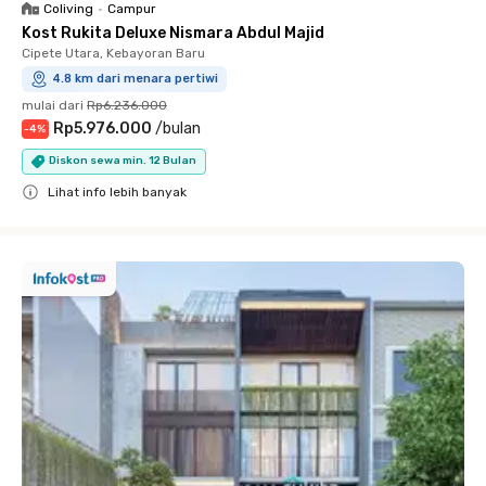
Coliving
•
Campur
Kost Rukita Deluxe Nismara Abdul Majid
Cipete Utara, Kebayoran Baru
4.8 km dari menara pertiwi
mulai dari
Rp6.236.000
Rp5.976.000
/
bulan
-
4
%
Diskon sewa min. 12 Bulan
Lihat info lebih banyak
Close