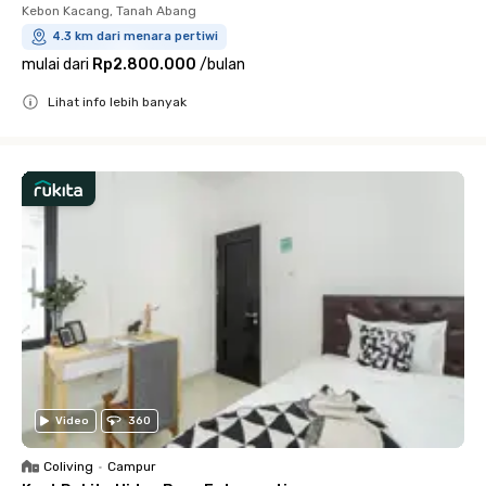
Kebon Kacang, Tanah Abang
4.3 km dari menara pertiwi
mulai dari
Rp2.800.000
/
bulan
Lihat info lebih banyak
Close
Video
360
Coliving
•
Campur