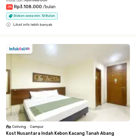
mulai dari
Rp3.368.000
Rp3.108.000
/
bulan
-
7
%
Diskon sewa min. 12 Bulan
Lihat info lebih banyak
Close
Coliving
•
Campur
Kost Nusantara Indah Kebon Kacang Tanah Abang