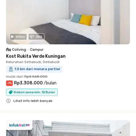
Video
360
Coliving
•
Campur
Kost Rukita Verde Kuningan
Kelurahan Setiabudi, Setiabudi
1.0 km dari menara pertiwi
mulai dari
Rp3.568.000
Rp3.308.000
/
bulan
-
7
%
Diskon sewa min. 12 Bulan
Lihat info lebih banyak
Close