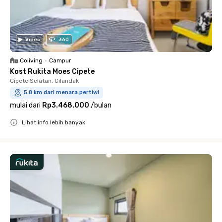
Video
360
Coliving
•
Campur
Kost Rukita Moes Cipete
Cipete Selatan, Cilandak
5.8 km dari menara pertiwi
mulai dari
Rp3.468.000
/
bulan
Lihat info lebih banyak
Close