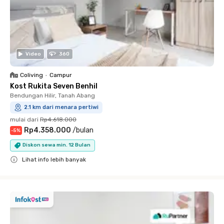
Video
360
Coliving
•
Campur
Kost Rukita Seven Benhil
Bendungan Hilir, Tanah Abang
2.1 km dari menara pertiwi
mulai dari
Rp4.618.000
Rp4.358.000
/
bulan
-
5
%
Diskon sewa min. 12 Bulan
Lihat info lebih banyak
Close