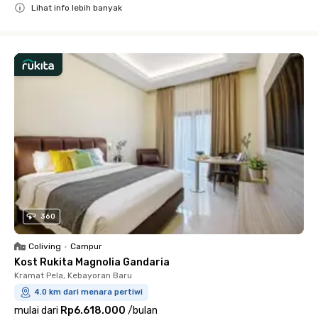
Lihat info lebih banyak
Close
360
Coliving
•
Campur
Kost Rukita Magnolia Gandaria
Kramat Pela, Kebayoran Baru
4.0 km dari menara pertiwi
mulai dari
Rp6.618.000
/
bulan