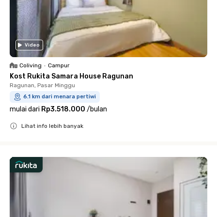
Video
Coliving
•
Campur
Kost Rukita Samara House Ragunan
Ragunan, Pasar Minggu
6.1 km dari menara pertiwi
mulai dari
Rp3.518.000
/
bulan
Lihat info lebih banyak
Close