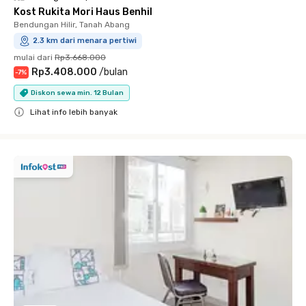
Kost Rukita Mori Haus Benhil
Bendungan Hilir, Tanah Abang
2.3 km dari menara pertiwi
mulai dari
Rp3.668.000
Rp3.408.000
/
bulan
-
7
%
Diskon sewa min. 12 Bulan
Lihat info lebih banyak
Close