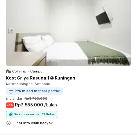
Coliving
•
Campur
Kost Griya Rasuna 1 @ Kuningan
Karet Kuningan, Setiabudi
995 m dari menara pertiwi
mulai dari
Rp3.700.000
Rp3.585.000
/
bulan
-
3
%
Diskon sewa min. 12 Bulan
Lihat info lebih banyak
Close