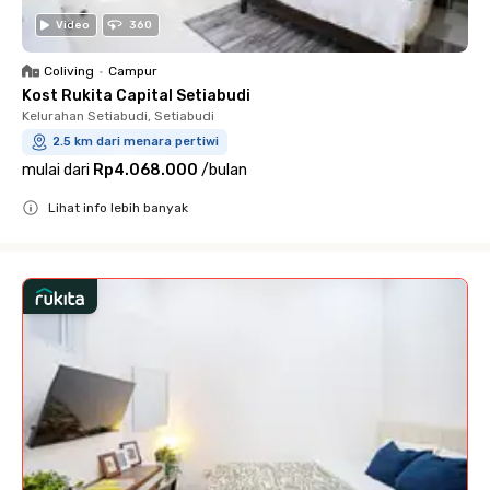
Video
360
Coliving
•
Campur
Kost Rukita Capital Setiabudi
Kelurahan Setiabudi, Setiabudi
2.5 km dari menara pertiwi
mulai dari
Rp4.068.000
/
bulan
Lihat info lebih banyak
Close