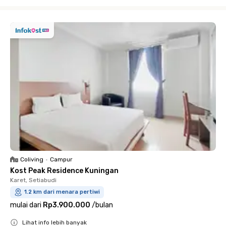
Close
Coliving
•
Campur
Kost Peak Residence Kuningan
Karet, Setiabudi
1.2 km dari menara pertiwi
mulai dari
Rp3.900.000
/
bulan
Lihat info lebih banyak