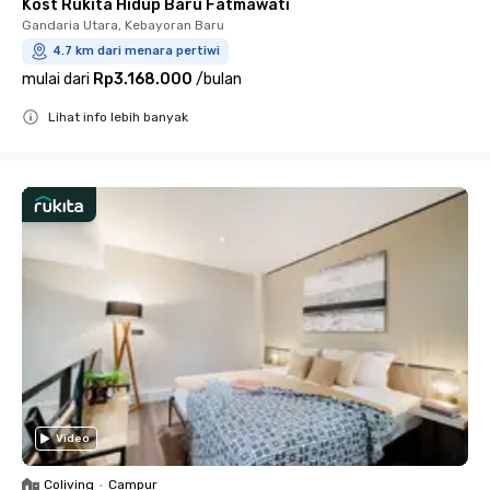
Kost Rukita Hidup Baru Fatmawati
Gandaria Utara, Kebayoran Baru
4.7 km dari menara pertiwi
mulai dari
Rp3.168.000
/
bulan
Lihat info lebih banyak
Close
Video
Coliving
•
Campur