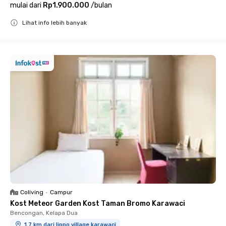
mulai dari
Rp1.900.000
/
bulan
Lihat info lebih banyak
Close
Coliving
•
Campur
Kost Meteor Garden Kost Taman Bromo Karawaci
Bencongan, Kelapa Dua
1.7 km dari lippo village karawaci