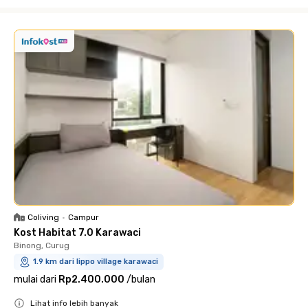
Close
Coliving
•
Campur
Kost Habitat 7.0 Karawaci
Binong, Curug
1.9 km dari lippo village karawaci
mulai dari
Rp2.400.000
/
bulan
Lihat info lebih banyak