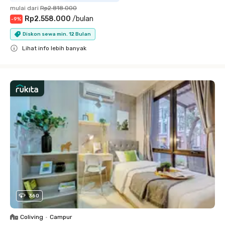
mulai dari
Rp2.818.000
Rp2.558.000
/
bulan
-
9
%
Diskon sewa min. 12 Bulan
Lihat info lebih banyak
Close
360
Coliving
•
Campur