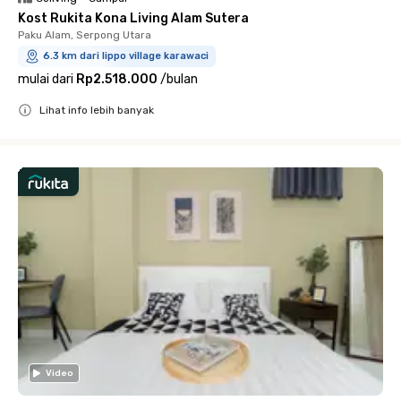
Kost Rukita Kona Living Alam Sutera
Paku Alam, Serpong Utara
6.3 km dari lippo village karawaci
mulai dari
Rp2.518.000
/
bulan
Lihat info lebih banyak
Close
Video