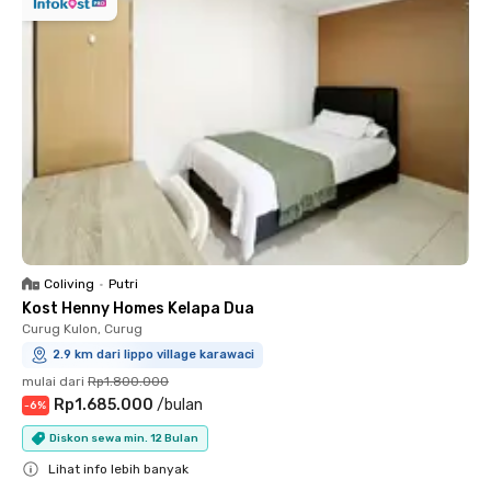
Coliving
•
Putri
Kost Henny Homes Kelapa Dua
Curug Kulon, Curug
2.9 km dari lippo village karawaci
mulai dari
Rp1.800.000
Rp1.685.000
/
bulan
-
6
%
Diskon sewa min. 12 Bulan
Lihat info lebih banyak