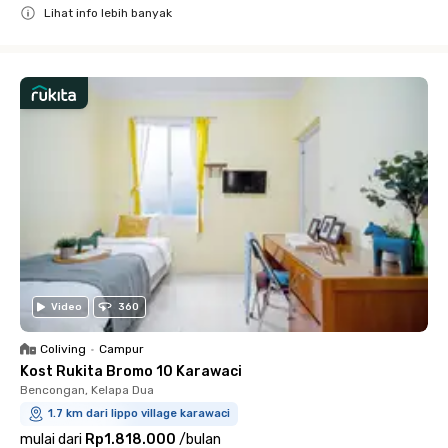
Lihat info lebih banyak
Close
Video
360
Coliving
•
Campur
Kost Rukita Bromo 10 Karawaci
Bencongan, Kelapa Dua
1.7 km dari lippo village karawaci
mulai dari
Rp1.818.000
/
bulan