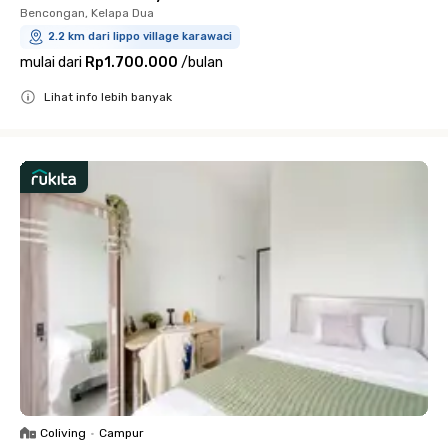
Bencongan, Kelapa Dua
2.2 km dari lippo village karawaci
mulai dari
Rp1.700.000
/
bulan
Lihat info lebih banyak
Close
Coliving
•
Campur