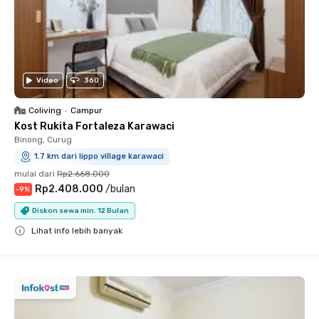
Video
360
Coliving
•
Campur
Kost Rukita Fortaleza Karawaci
Binong, Curug
1.7 km dari lippo village karawaci
mulai dari
Rp2.668.000
Rp2.408.000
/
bulan
-
9
%
Diskon sewa min. 12 Bulan
Lihat info lebih banyak
Close