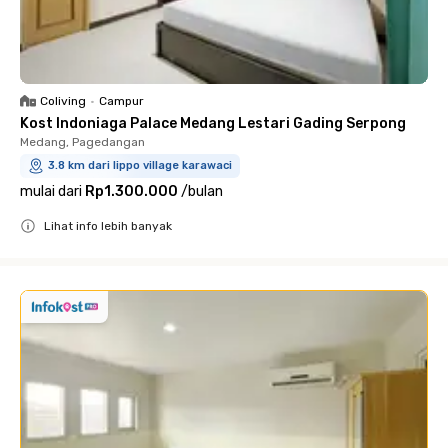
Coliving
•
Campur
Kost Indoniaga Palace Medang Lestari Gading Serpong
Medang, Pagedangan
3.8 km dari lippo village karawaci
mulai dari
Rp1.300.000
/
bulan
Lihat info lebih banyak
Close