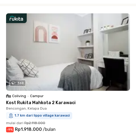
Close
360
Coliving
•
Campur
Kost Rukita Mahkota 2 Karawaci
Bencongan, Kelapa Dua
1.7 km dari lippo village karawaci
mulai dari
Rp2.118.000
Rp1.918.000
/
bulan
-
9
%