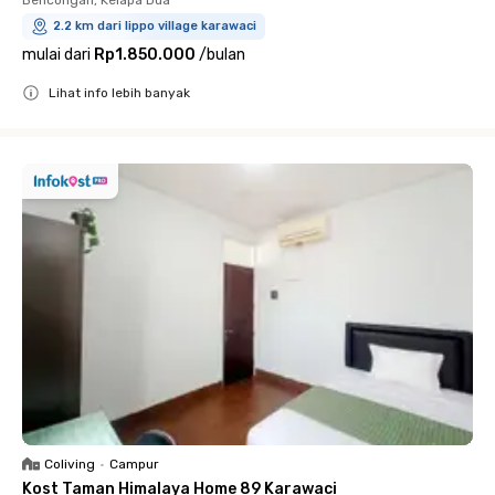
2.2 km dari lippo village karawaci
mulai dari
Rp1.850.000
/
bulan
Lihat info lebih banyak
Close
Coliving
•
Campur
Kost Taman Himalaya Home 89 Karawaci