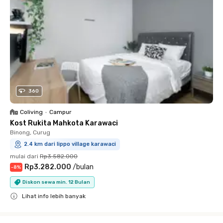
360
Coliving
•
Campur
Kost Rukita Mahkota Karawaci
Binong, Curug
2.4 km dari lippo village karawaci
mulai dari
Rp3.582.000
Rp3.282.000
/
bulan
-
8
%
Diskon sewa min. 12 Bulan
Lihat info lebih banyak
Close