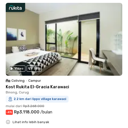
Video
360
Coliving
•
Campur
Kost Rukita El-Gracia Karawaci
Binong, Curug
2.2 km dari lippo village karawaci
mulai dari
Rp3.268.000
Rp3.118.000
/
bulan
-
4
%
Lihat info lebih banyak