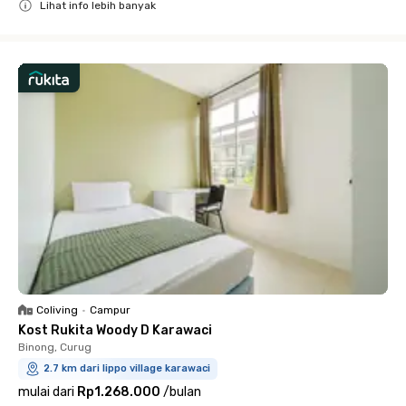
Lihat info lebih banyak
Close
Coliving
•
Campur
Kost Rukita Woody D Karawaci
Binong, Curug
2.7 km dari lippo village karawaci
mulai dari
Rp1.268.000
/
bulan