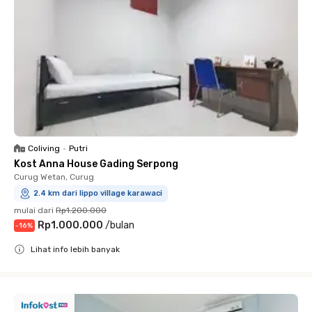
Coliving
•
Putri
Kost Anna House Gading Serpong
Curug Wetan, Curug
2.4 km dari lippo village karawaci
mulai dari
Rp1.200.000
Rp1.000.000
/
bulan
-
16
%
Lihat info lebih banyak
Close