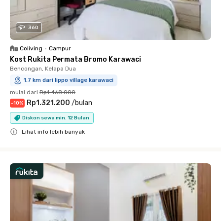
360
Coliving
•
Campur
Kost Rukita Permata Bromo Karawaci
Bencongan, Kelapa Dua
1.7 km dari lippo village karawaci
mulai dari
Rp1.468.000
Rp1.321.200
/
bulan
-
10
%
Diskon sewa min. 12 Bulan
Lihat info lebih banyak
Close