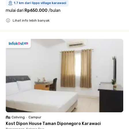
1.7 km dari lippo village karawaci
mulai dari
Rp650.000
/
bulan
Lihat info lebih banyak
Close
Coliving
•
Campur
Kost Dipon House Taman Diponegoro Karawaci
Bencongan, Kelapa Dua