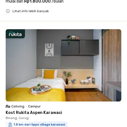
mulai dari
Rp1.800.000
/
bulan
Lihat info lebih banyak
Close
Coliving
•
Campur
Kost Rukita Aspen Karawaci
Binong, Curug
1.8 km dari lippo village karawaci