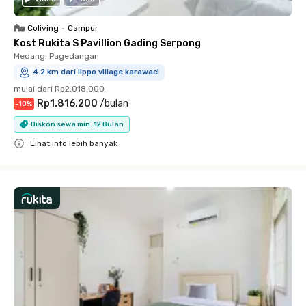
Coliving
•
Campur
Kost Rukita S Pavillion Gading Serpong
Medang, Pagedangan
4.2 km dari lippo village karawaci
mulai dari
Rp2.018.000
Rp1.816.200
/
bulan
-
10
%
Diskon sewa min. 12 Bulan
Lihat info lebih banyak
Close