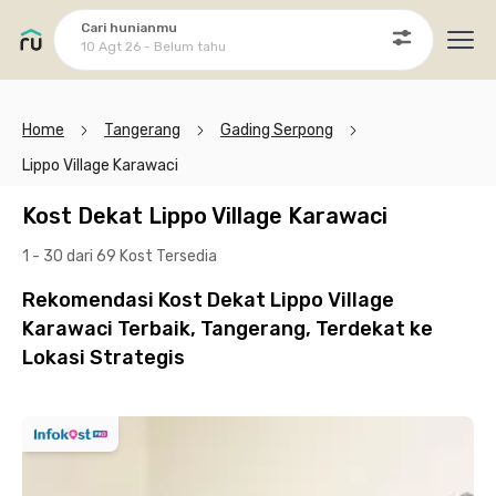
Cari hunianmu
10 Agt 26 - Belum tahu
Ope
Home
Tangerang
Gading Serpong
Lippo Village Karawaci
Kost Dekat Lippo Village Karawaci
1 - 30 dari 69 Kost
Tersedia
Rekomendasi Kost Dekat Lippo Village
Karawaci Terbaik, Tangerang, Terdekat ke
Lokasi Strategis