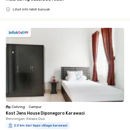
Lihat info lebih banyak
Close
Coliving
•
Campur
Kost Jens House Diponegoro Karawaci
Bencongan, Kelapa Dua
2.0 km dari lippo village karawaci