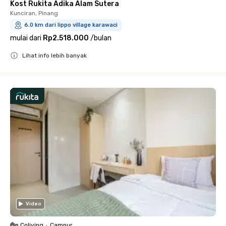
Kost Rukita Adika Alam Sutera
Kunciran, Pinang
6.0 km dari lippo village karawaci
mulai dari
Rp2.518.000
/
bulan
Lihat info lebih banyak
Close
Video
Coliving
•
Campur