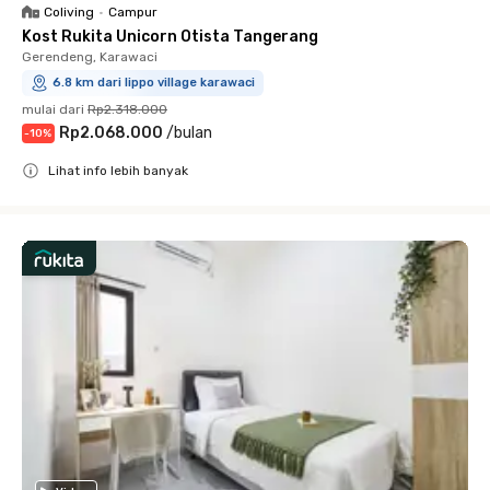
Coliving
•
Campur
Kost Rukita Unicorn Otista Tangerang
Gerendeng, Karawaci
6.8 km dari lippo village karawaci
mulai dari
Rp2.318.000
Rp2.068.000
/
bulan
-
10
%
Lihat info lebih banyak
Close