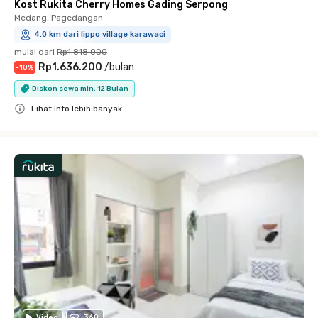
Kost Rukita Cherry Homes Gading Serpong
Medang, Pagedangan
4.0 km dari lippo village karawaci
mulai dari
Rp1.818.000
Rp1.636.200
/
bulan
-
10
%
Diskon sewa min. 12 Bulan
Lihat info lebih banyak
Close
Video
360