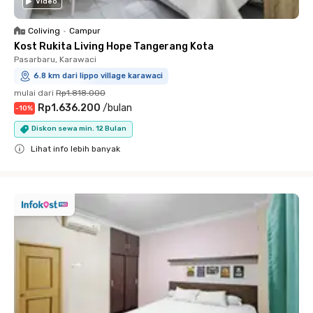
Video
Coliving
•
Campur
Kost Rukita Living Hope Tangerang Kota
Pasarbaru, Karawaci
6.8 km dari lippo village karawaci
mulai dari
Rp1.818.000
Rp1.636.200
/
bulan
-
10
%
Diskon sewa min. 12 Bulan
Lihat info lebih banyak
Close