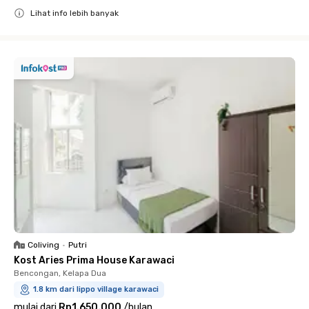
Lihat info lebih banyak
Close
Coliving
•
Putri
Kost Aries Prima House Karawaci
Bencongan, Kelapa Dua
1.8 km dari lippo village karawaci
mulai dari
Rp1.650.000
/
bulan