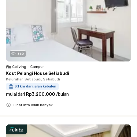
360
Coliving
•
Campur
Kost Pelangi House Setiabudi
Kelurahan Setiabudi, Setiabudi
3.1 km dari jalan kebalen
mulai dari
Rp3.200.000
/
bulan
Lihat info lebih banyak
Close