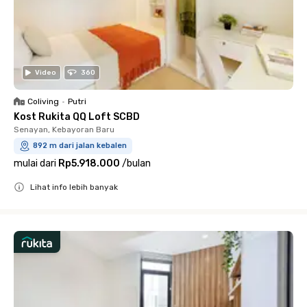
Video
360
Coliving
•
Putri
Kost Rukita QQ Loft SCBD
Senayan, Kebayoran Baru
892 m dari jalan kebalen
mulai dari
Rp5.918.000
/
bulan
Lihat info lebih banyak
Close