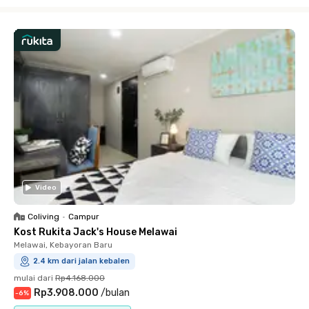
Close
Video
Coliving
•
Campur
Kost Rukita Jack's House Melawai
Melawai, Kebayoran Baru
2.4 km dari jalan kebalen
mulai dari
Rp4.168.000
Rp3.908.000
/
bulan
-
6
%