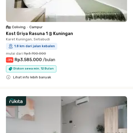
Coliving
•
Campur
Kost Griya Rasuna 1 @ Kuningan
Karet Kuningan, Setiabudi
1.8 km dari jalan kebalen
mulai dari
Rp3.700.000
Rp3.585.000
/
bulan
-
3
%
Diskon sewa min. 12 Bulan
Lihat info lebih banyak
Close