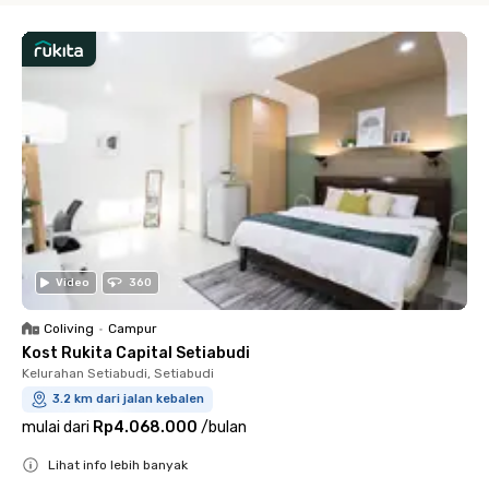
Video
360
Coliving
•
Campur
Kost Rukita Capital Setiabudi
Kelurahan Setiabudi, Setiabudi
3.2 km dari jalan kebalen
mulai dari
Rp4.068.000
/
bulan
Lihat info lebih banyak