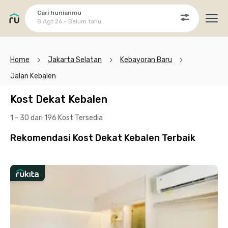
Cari hunianmu
8 Agt 26 - Belum tahu
Ope
Home
Jakarta Selatan
Kebayoran Baru
Jalan Kebalen
Kost Dekat Kebalen
1 - 30 dari 196 Kost
Tersedia
Rekomendasi Kost Dekat Kebalen Terbaik