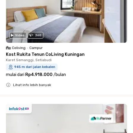
Video
360
Coliving
•
Campur
Kost Rukita Tenun CoLiving Kuningan
Karet Semanggi, Setiabudi
945 m dari jalan kebalen
mulai dari
Rp4.918.000
/
bulan
Lihat info lebih banyak
Close