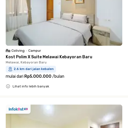
Coliving
•
Campur
Kost Polim X Suite Melawai Kebayoran Baru
Melawai, Kebayoran Baru
2.6 km dari jalan kebalen
mulai dari
Rp5.000.000
/
bulan
Lihat info lebih banyak
Close