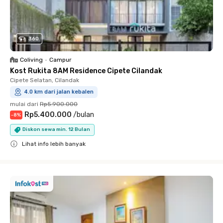
360
Coliving
•
Campur
Kost Rukita 8AM Residence Cipete Cilandak
Cipete Selatan, Cilandak
4.0 km dari jalan kebalen
mulai dari
Rp5.900.000
Rp5.400.000
/
bulan
-
8
%
Diskon sewa min. 12 Bulan
Lihat info lebih banyak
Close