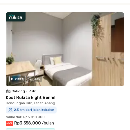
Close
Video
360
Coliving
•
Putri
Kost Rukita Eight Benhil
Bendungan Hilir, Tanah Abang
2.3 km dari jalan kebalen
mulai dari
Rp3.818.000
Rp3.558.000
/
bulan
-
6
%