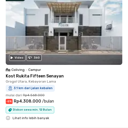
Video
360
Coliving
•
Campur
Kost Rukita Fifteen Senayan
Grogol Utara, Kebayoran Lama
3.1 km dari jalan kebalen
mulai dari
Rp4.568.000
Rp4.308.000
/
bulan
-
5
%
Diskon sewa min. 12 Bulan
Lihat info lebih banyak
Close