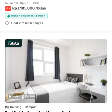
mulai dari
Rp3.300.000
Rp3.185.000
/
bulan
-
3
%
Diskon sewa min. 12 Bulan
Lihat info lebih banyak
Close
Video
360
Coliving
•
Campur