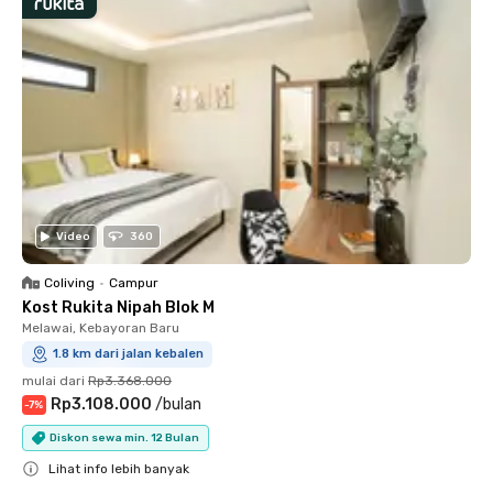
Video
360
Coliving
•
Campur
Kost Rukita Nipah Blok M
Melawai, Kebayoran Baru
1.8 km dari jalan kebalen
mulai dari
Rp3.368.000
Rp3.108.000
/
bulan
-
7
%
Diskon sewa min. 12 Bulan
Lihat info lebih banyak