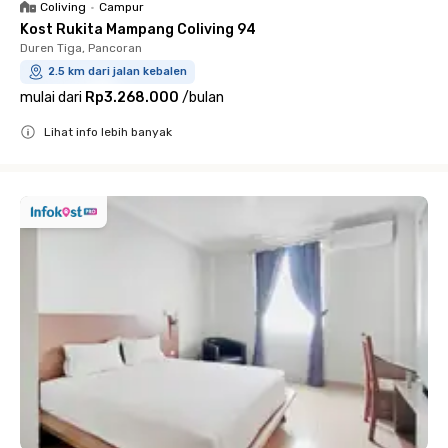
Coliving
•
Campur
Kost Rukita Mampang Coliving 94
Duren Tiga, Pancoran
2.5 km dari jalan kebalen
mulai dari
Rp3.268.000
/
bulan
Lihat info lebih banyak
Close