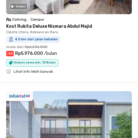
Video
Coliving
•
Campur
Kost Rukita Deluxe Nismara Abdul Majid
Cipete Utara, Kebayoran Baru
4.0 km dari jalan kebalen
mulai dari
Rp6.236.000
Rp5.976.000
/
bulan
-
4
%
Diskon sewa min. 12 Bulan
Lihat info lebih banyak
Close