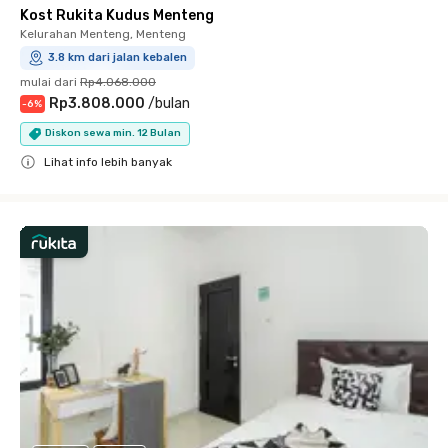
Kost Rukita Kudus Menteng
Kelurahan Menteng, Menteng
3.8 km dari jalan kebalen
mulai dari
Rp4.068.000
Rp3.808.000
/
bulan
-
6
%
Diskon sewa min. 12 Bulan
Lihat info lebih banyak
Close