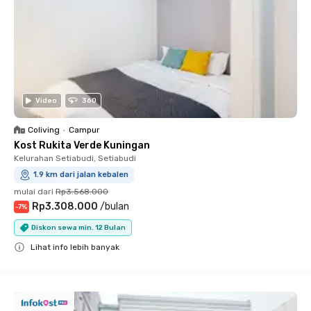
Video
360
Coliving
•
Campur
Kost Rukita Verde Kuningan
Kelurahan Setiabudi, Setiabudi
1.9 km dari jalan kebalen
mulai dari
Rp3.568.000
Rp3.308.000
/
bulan
-
7
%
Diskon sewa min. 12 Bulan
Lihat info lebih banyak
Close