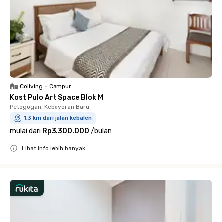
Coliving
•
Campur
Kost Pulo Art Space Blok M
Petogogan, Kebayoran Baru
1.3 km dari jalan kebalen
mulai dari
Rp3.300.000
/
bulan
Lihat info lebih banyak
Close