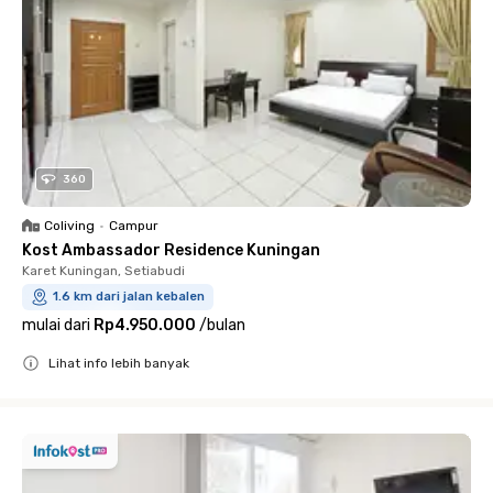
360
Coliving
•
Campur
Kost Ambassador Residence Kuningan
Karet Kuningan, Setiabudi
1.6 km dari jalan kebalen
mulai dari
Rp4.950.000
/
bulan
Lihat info lebih banyak
Close