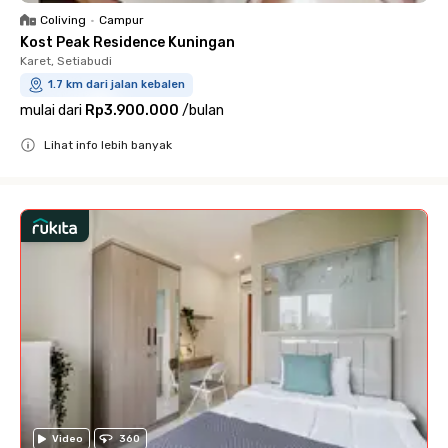
Coliving
•
Campur
Kost Peak Residence Kuningan
Karet, Setiabudi
1.7 km dari jalan kebalen
mulai dari
Rp3.900.000
/
bulan
Lihat info lebih banyak
Close
Video
360