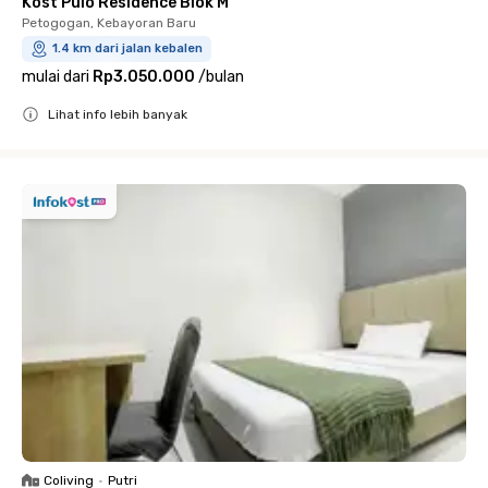
Kost Pulo Residence Blok M
Petogogan, Kebayoran Baru
1.4 km dari jalan kebalen
mulai dari
Rp3.050.000
/
bulan
Lihat info lebih banyak
Close
Coliving
•
Putri