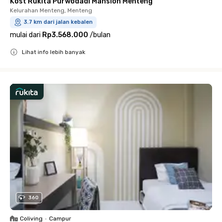
Kost Rukita Purwodadi Mansion Menteng
Kelurahan Menteng, Menteng
3.7 km dari jalan kebalen
mulai dari
Rp3.568.000
/
bulan
Lihat info lebih banyak
Close
360
Coliving
•
Campur