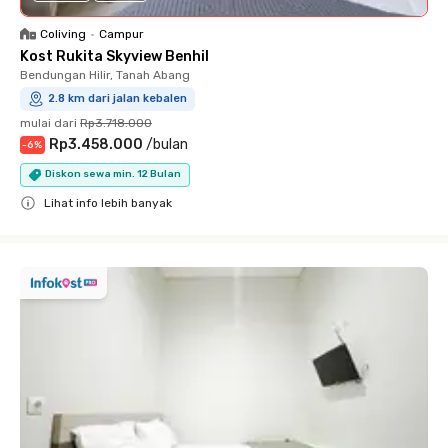
Coliving
•
Campur
Kost Rukita Skyview Benhil
Bendungan Hilir, Tanah Abang
2.8 km dari jalan kebalen
mulai dari
Rp3.718.000
Rp3.458.000
/
bulan
-
6
%
Diskon sewa min. 12 Bulan
Lihat info lebih banyak
Close