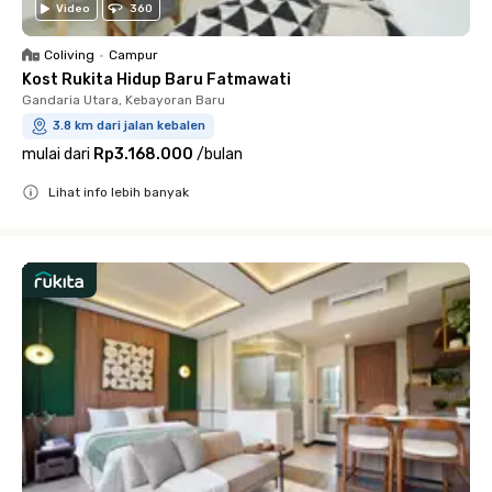
Video
360
Coliving
•
Campur
Kost Rukita Hidup Baru Fatmawati
Gandaria Utara, Kebayoran Baru
3.8 km dari jalan kebalen
mulai dari
Rp3.168.000
/
bulan
Lihat info lebih banyak
Close