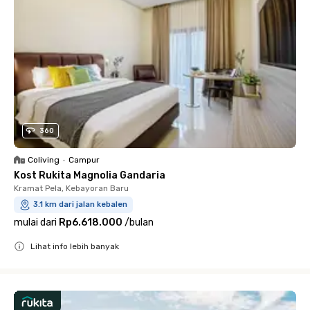
360
Coliving
•
Campur
Kost Rukita Magnolia Gandaria
Kramat Pela, Kebayoran Baru
3.1 km dari jalan kebalen
mulai dari
Rp6.618.000
/
bulan
Lihat info lebih banyak
Close