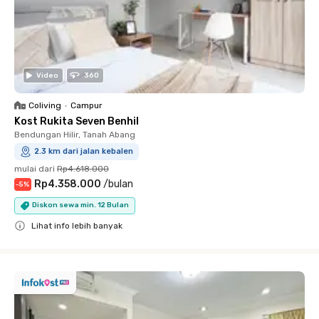
Video
360
Coliving
•
Campur
Kost Rukita Seven Benhil
Bendungan Hilir, Tanah Abang
2.3 km dari jalan kebalen
mulai dari
Rp4.618.000
Rp4.358.000
/
bulan
-
5
%
Diskon sewa min. 12 Bulan
Lihat info lebih banyak
Close