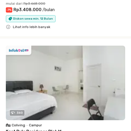
mulai dari
Rp3.668.000
Rp3.408.000
/
bulan
-
7
%
Diskon sewa min. 12 Bulan
Lihat info lebih banyak
Close
360
Coliving
•
Campur