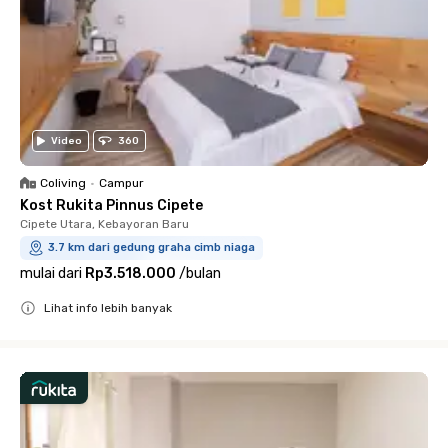
Video
360
Coliving
•
Campur
Kost Rukita Pinnus Cipete
Cipete Utara, Kebayoran Baru
3.7 km dari gedung graha cimb niaga
mulai dari
Rp3.518.000
/
bulan
Lihat info lebih banyak
Close