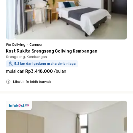
Coliving
•
Campur
Kost Rukita Srengseng Coliving Kembangan
Srengseng, Kembangan
5.2 km dari gedung graha cimb niaga
mulai dari
Rp3.418.000
/
bulan
Lihat info lebih banyak
Close