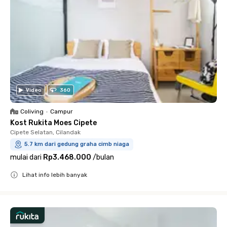
Video
360
Coliving
•
Campur
Kost Rukita Moes Cipete
Cipete Selatan, Cilandak
5.7 km dari gedung graha cimb niaga
mulai dari
Rp3.468.000
/
bulan
Lihat info lebih banyak
Close