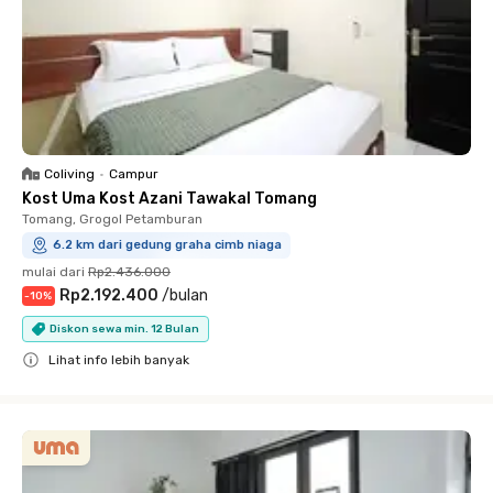
Coliving
•
Campur
Kost Uma Kost Azani Tawakal Tomang
Tomang, Grogol Petamburan
6.2 km dari gedung graha cimb niaga
mulai dari
Rp2.436.000
Rp2.192.400
/
bulan
-
10
%
Diskon sewa min. 12 Bulan
Lihat info lebih banyak
Close