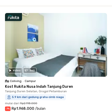
Close
Video
360
Coliving
•
Campur
Kost Rukita Nusa Indah Tanjung Duren
Tanjung Duren Selatan, Grogol Petamburan
5.9 km dari gedung graha cimb niaga
mulai dari
Rp2.118.000
Rp1.968.000
/
bulan
-
7
%