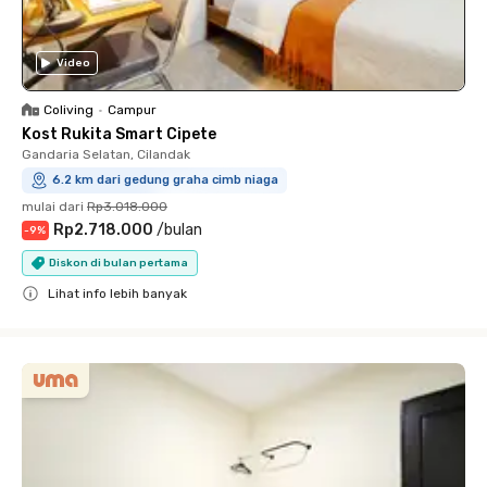
Video
Coliving
•
Campur
Kost Rukita Smart Cipete
Gandaria Selatan, Cilandak
6.2 km dari gedung graha cimb niaga
mulai dari
Rp3.018.000
Rp2.718.000
/
bulan
-
9
%
Diskon di bulan pertama
Lihat info lebih banyak
Close