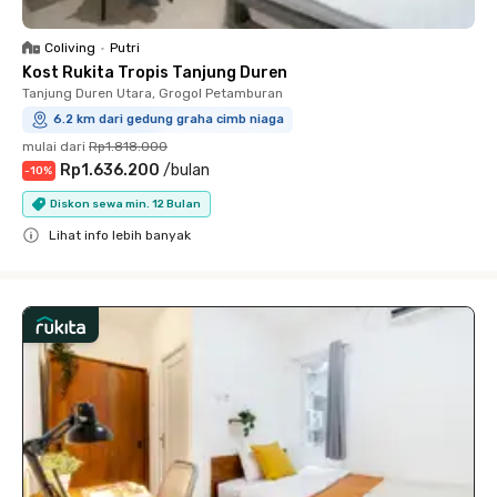
Coliving
•
Putri
Kost Rukita Tropis Tanjung Duren
Tanjung Duren Utara, Grogol Petamburan
6.2 km dari gedung graha cimb niaga
mulai dari
Rp1.818.000
Rp1.636.200
/
bulan
-
10
%
Diskon sewa min. 12 Bulan
Lihat info lebih banyak
Close