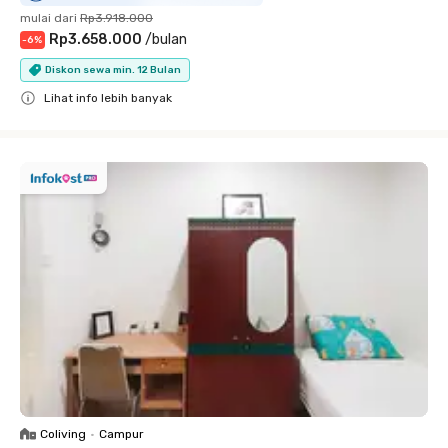
mulai dari
Rp3.918.000
Rp3.658.000
/
bulan
-
6
%
Diskon sewa min. 12 Bulan
Lihat info lebih banyak
Close
Coliving
•
Campur