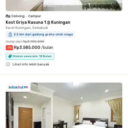
Coliving
•
Campur
Kost Griya Rasuna 1 @ Kuningan
Karet Kuningan, Setiabudi
2.5 km dari gedung graha cimb niaga
mulai dari
Rp3.700.000
Rp3.585.000
/
bulan
-
3
%
Diskon sewa min. 12 Bulan
Lihat info lebih banyak
Close