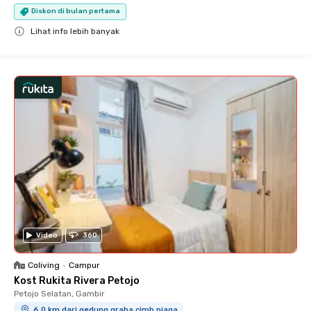
Diskon di bulan pertama
Lihat info lebih banyak
Close
Video
360
Coliving
•
Campur
Kost Rukita Rivera Petojo
Petojo Selatan, Gambir
6.0 km dari gedung graha cimb niaga