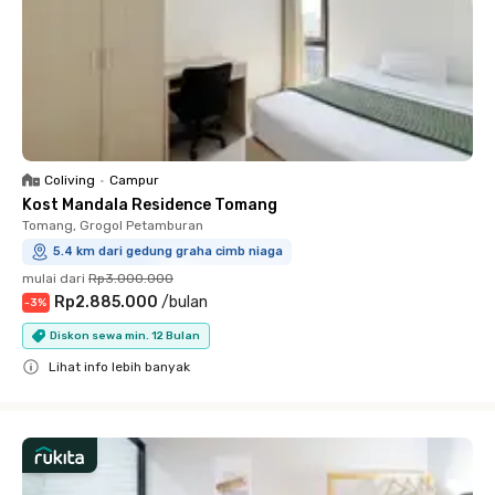
Coliving
•
Campur
Kost Mandala Residence Tomang
Tomang, Grogol Petamburan
5.4 km dari gedung graha cimb niaga
mulai dari
Rp3.000.000
Rp2.885.000
/
bulan
-
3
%
Diskon sewa min. 12 Bulan
Lihat info lebih banyak
Close