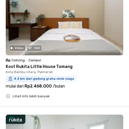
Video
360
Coliving
•
Campur
Kost Rukita Little House Tomang
Kota Bambu Utara, Palmerah
4.4 km dari gedung graha cimb niaga
mulai dari
Rp2.468.000
/
bulan
Lihat info lebih banyak
Close