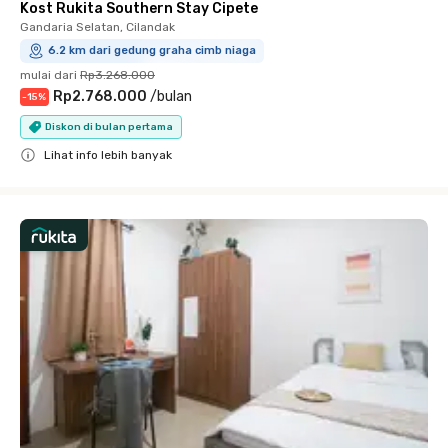
Kost Rukita Southern Stay Cipete
Gandaria Selatan, Cilandak
6.2 km dari gedung graha cimb niaga
mulai dari
Rp3.268.000
Rp2.768.000
/
bulan
-
15
%
Diskon di bulan pertama
Lihat info lebih banyak
Close