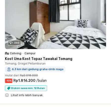
360
Coliving
•
Campur
Kost Uma Kost Topaz Tawakal Tomang
Tomang, Grogol Petamburan
6.3 km dari gedung graha cimb niaga
mulai dari
Rp2.018.000
Rp1.816.200
/
bulan
-
10
%
Diskon sewa min. 12 Bulan
Lihat info lebih banyak
Close