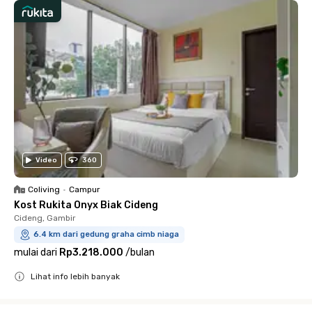
Video
360
Coliving
•
Campur
Kost Rukita Onyx Biak Cideng
Cideng, Gambir
6.4 km dari gedung graha cimb niaga
mulai dari
Rp3.218.000
/
bulan
Lihat info lebih banyak
Close