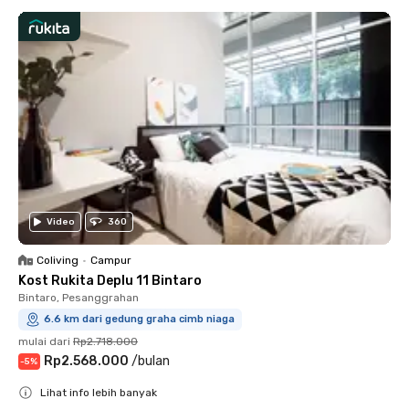
Video
360
Coliving
•
Campur
Kost Rukita Deplu 11 Bintaro
Bintaro, Pesanggrahan
6.6 km dari gedung graha cimb niaga
mulai dari
Rp2.718.000
Rp2.568.000
/
bulan
-
5
%
Lihat info lebih banyak