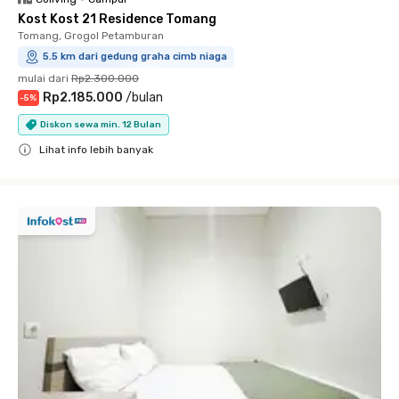
Kost Kost 21 Residence Tomang
Tomang, Grogol Petamburan
5.5 km dari gedung graha cimb niaga
mulai dari
Rp2.300.000
Rp2.185.000
/
bulan
-
5
%
Diskon sewa min. 12 Bulan
Lihat info lebih banyak
Close