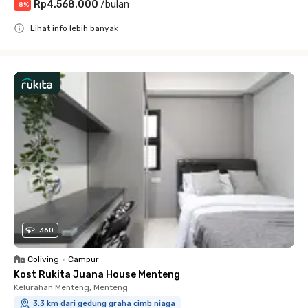
Rp4.568.000
/
bulan
-
8
%
Lihat info lebih banyak
Close
360
Coliving
•
Campur
Kost Rukita Juana House Menteng
Kelurahan Menteng, Menteng
3.3 km dari gedung graha cimb niaga