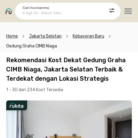
Cari hunianmu
9 Agt 26 - Belum tahu
Ope
Home
Jakarta Selatan
Kebayoran Baru
Gedung Graha CIMB Niaga
Rekomendasi Kost Dekat Gedung Graha
CIMB Niaga, Jakarta Selatan Terbaik &
Terdekat dengan Lokasi Strategis
1 - 30 dari 234 Kost
Tersedia