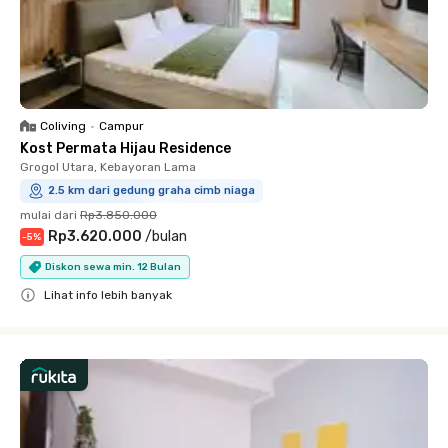
Coliving
•
Campur
Kost Permata Hijau Residence
Grogol Utara, Kebayoran Lama
2.5 km dari gedung graha cimb niaga
mulai dari
Rp3.850.000
Rp3.620.000
/
bulan
-
5
%
Diskon sewa min. 12 Bulan
Lihat info lebih banyak
Close