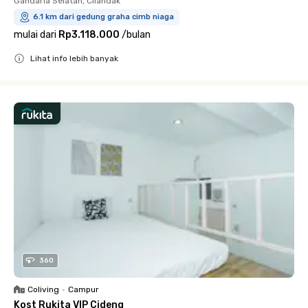
Gandaria Selatan, Cilandak
6.1 km dari gedung graha cimb niaga
mulai dari
Rp3.118.000
/
bulan
Lihat info lebih banyak
Close
360
Coliving
•
Campur
Kost Rukita VIP Cideng