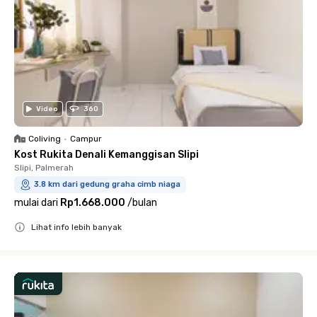
Video
360
Coliving
•
Campur
Kost Rukita Denali Kemanggisan Slipi
Slipi, Palmerah
3.8 km dari gedung graha cimb niaga
mulai dari
Rp1.668.000
/
bulan
Lihat info lebih banyak
Close