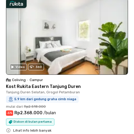
Video
360
Coliving
•
Campur
Kost Rukita Eastern Tanjung Duren
Tanjung Duren Selatan, Grogol Petamburan
5.9 km dari gedung graha cimb niaga
mulai dari
Rp2.518.000
Rp2.368.000
/
bulan
-
5
%
Diskon di bulan pertama
Lihat info lebih banyak