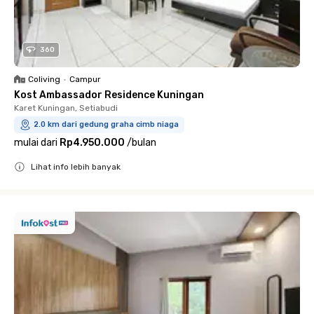
360
Coliving
•
Campur
Kost Ambassador Residence Kuningan
Karet Kuningan, Setiabudi
2.0 km dari gedung graha cimb niaga
mulai dari
Rp4.950.000
/
bulan
Lihat info lebih banyak
Close