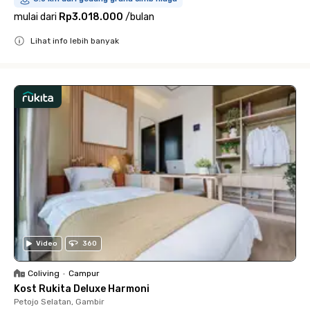
mulai dari
Rp3.018.000
/
bulan
Lihat info lebih banyak
Close
Video
360
Coliving
•
Campur
Kost Rukita Deluxe Harmoni
Petojo Selatan, Gambir