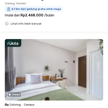
Cideng, Gambir
6.1 km dari gedung graha cimb niaga
mulai dari
Rp2.468.000
/
bulan
Lihat info lebih banyak
Close
Video
Coliving
•
Campur