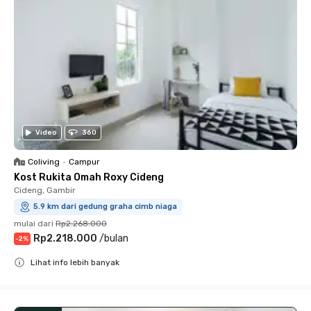
Video
360
Coliving
•
Campur
Kost Rukita Omah Roxy Cideng
Cideng, Gambir
5.9 km dari gedung graha cimb niaga
mulai dari
Rp2.268.000
Rp2.218.000
/
bulan
-
2
%
Lihat info lebih banyak
Close