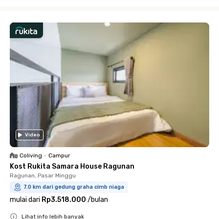
Close
Video
Coliving
•
Campur
Kost Rukita Samara House Ragunan
Ragunan, Pasar Minggu
7.0 km dari gedung graha cimb niaga
mulai dari
Rp3.518.000
/
bulan
Lihat info lebih banyak