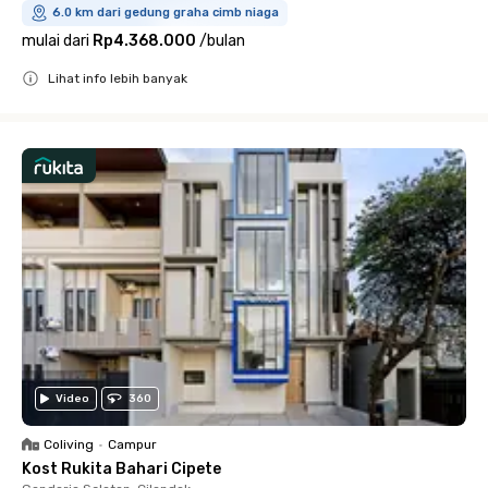
6.0 km dari gedung graha cimb niaga
mulai dari
Rp4.368.000
/
bulan
Lihat info lebih banyak
Close
Video
360
Coliving
•
Campur
Kost Rukita Bahari Cipete