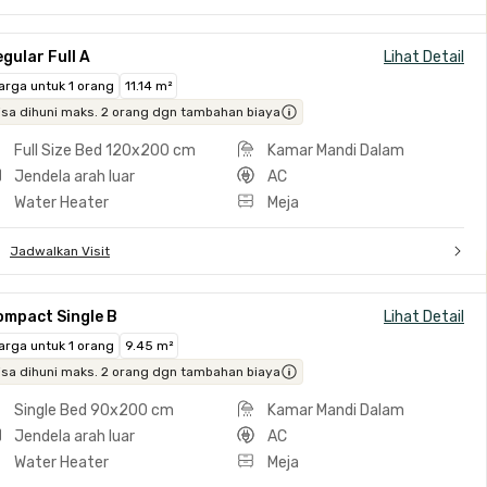
gular Full A
Lihat Detail
arga untuk 1 orang
11.14 m²
isa dihuni maks. 2 orang dgn tambahan biaya
Full Size Bed 120x200 cm
Kamar Mandi Dalam
Jendela arah luar
AC
Water Heater
Meja
Jadwalkan Visit
ompact Single B
Lihat Detail
arga untuk 1 orang
9.45 m²
isa dihuni maks. 2 orang dgn tambahan biaya
Single Bed 90x200 cm
Kamar Mandi Dalam
Jendela arah luar
AC
Water Heater
Meja