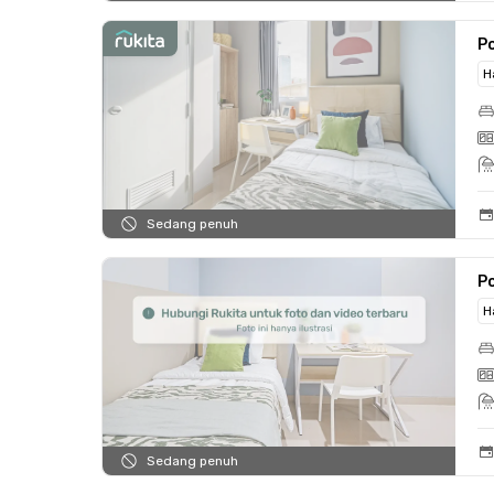
Po
H
Sedang penuh
Po
H
Sedang penuh