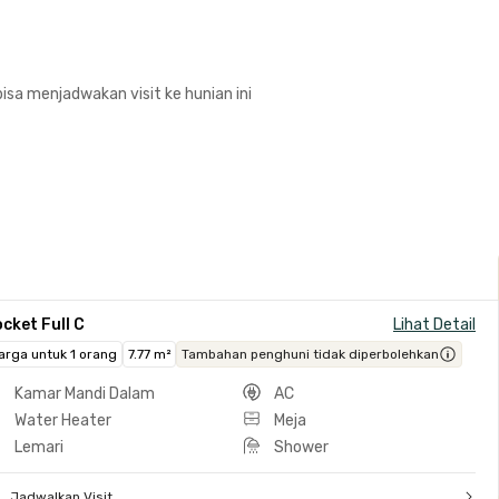
isa menjadwakan visit ke hunian ini
cket Full C
Lihat Detail
arga untuk 1 orang
7.77 m²
Tambahan penghuni tidak diperbolehkan
Kamar Mandi Dalam
AC
Water Heater
Meja
Lemari
Shower
Jadwalkan Visit