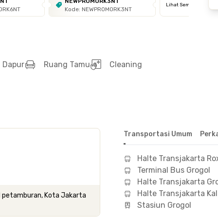
6NT
NEWPROMORK3NT
Lihat Semua
ORK6NT
Kode: NEWPROMORK3NT
Dapur
Ruang Tamu
Cleaning
Transportasi Umum
Perk
Halte Transjakarta Ro
Terminal Bus Grogol
Halte Transjakarta Gr
Halte Transjakarta Kal
gol petamburan, Kota Jakarta
Stasiun Grogol