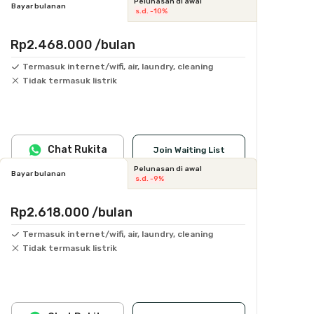
Pelunasan di awal
Bayar bulanan
s.d. -10%
Rp2.468.000
/bulan
Termasuk internet/wifi, air, laundry, cleaning
Tidak termasuk listrik
Chat Rukita
Join Waiting List
Pelunasan di awal
Bayar bulanan
s.d. -9%
Rp2.618.000
/bulan
Termasuk internet/wifi, air, laundry, cleaning
Tidak termasuk listrik