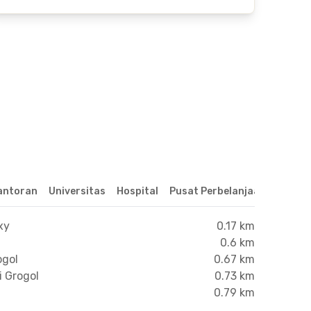
antoran
Universitas
Hospital
Pusat Perbelanjaan & Hibur
xy
0.17 km
0.6 km
ogol
0.67 km
i Grogol
0.73 km
0.79 km