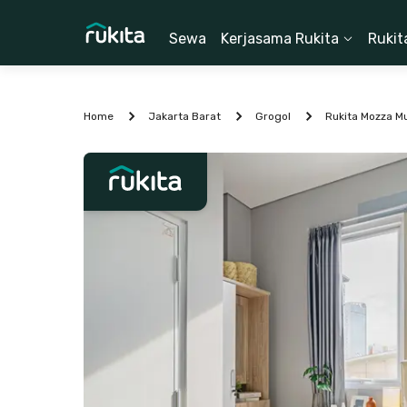
Sewa
Kerjasama Rukita
Rukit
Home
Jakarta Barat
Grogol
Rukita Mozza M