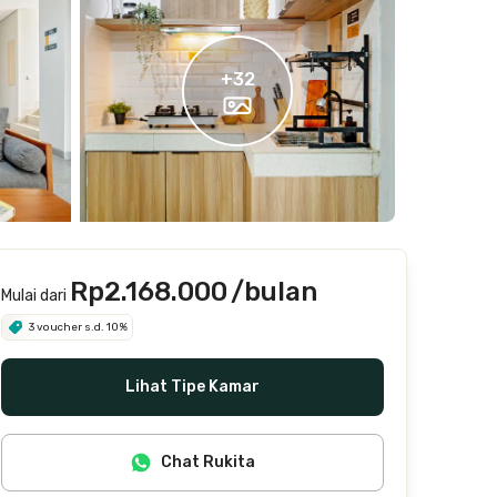
+
32
Rp2.168.000
/bulan
Mulai dari
3 voucher s.d. 10%
Lihat Tipe Kamar
Chat Rukita