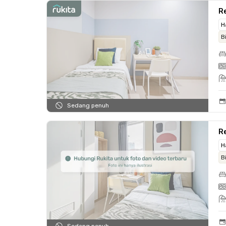
Re
H
B
Sedang penuh
Re
H
B