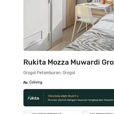
Rukita Mozza Muwardi Gro
Grogol Petamburan, Grogol
Coliving
Dikelola oleh Rukita
Hunian stylish dengan layanan lengkap dan terjami