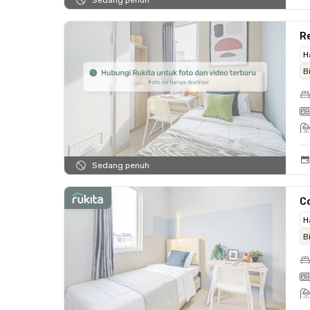
Sedang penuh
Re
H
B
Sedang penuh
C
H
B