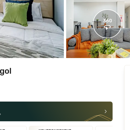
360
gol
n