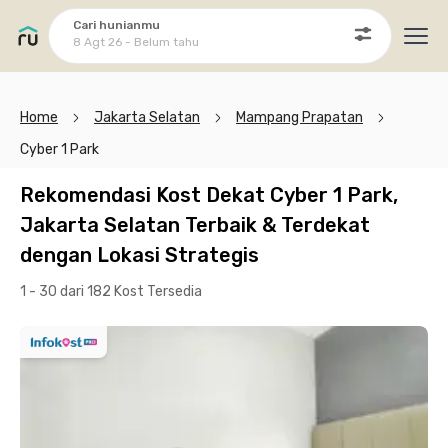
Cari hunianmu
8 Agt 26 - Belum tahu
Ope
Home
Jakarta Selatan
Mampang Prapatan
Cyber 1 Park
Rekomendasi Kost Dekat Cyber 1 Park,
Jakarta Selatan Terbaik & Terdekat
dengan Lokasi Strategis
1 - 30 dari 182 Kost
Tersedia