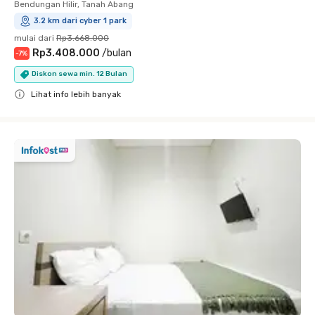
Bendungan Hilir, Tanah Abang
3.2 km dari cyber 1 park
mulai dari
Rp3.668.000
Rp3.408.000
/
bulan
-
7
%
Diskon sewa min. 12 Bulan
Lihat info lebih banyak
Close