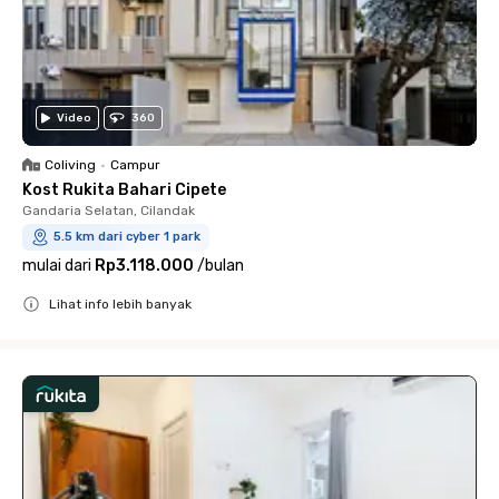
Video
360
Coliving
•
Campur
Kost Rukita Bahari Cipete
Gandaria Selatan, Cilandak
5.5 km dari cyber 1 park
mulai dari
Rp3.118.000
/
bulan
Lihat info lebih banyak
Close