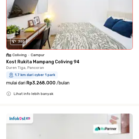
360
Coliving
•
Campur
Kost Rukita Mampang Coliving 94
Duren Tiga, Pancoran
1.7 km dari cyber 1 park
mulai dari
Rp3.268.000
/
bulan
Lihat info lebih banyak
Close