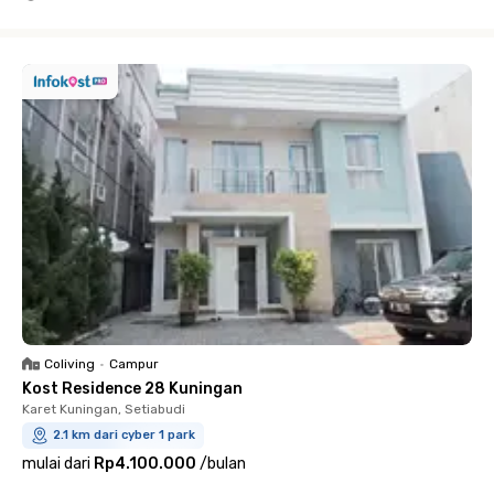
Close
Coliving
•
Campur
Kost Residence 28 Kuningan
Karet Kuningan, Setiabudi
2.1 km dari cyber 1 park
mulai dari
Rp4.100.000
/
bulan