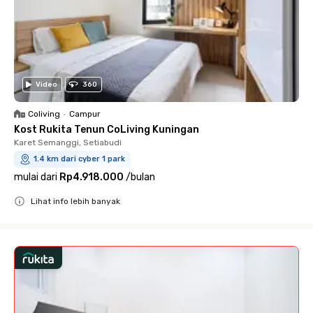
Video
360
Coliving
•
Campur
Kost Rukita Tenun CoLiving Kuningan
Karet Semanggi, Setiabudi
1.4 km dari cyber 1 park
mulai dari
Rp4.918.000
/
bulan
Lihat info lebih banyak
Close