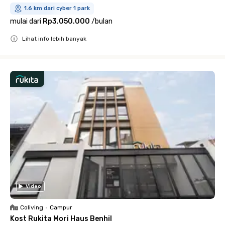
1.6 km dari cyber 1 park
mulai dari
Rp3.050.000
/
bulan
Lihat info lebih banyak
Close
Video
Coliving
•
Campur
Kost Rukita Mori Haus Benhil