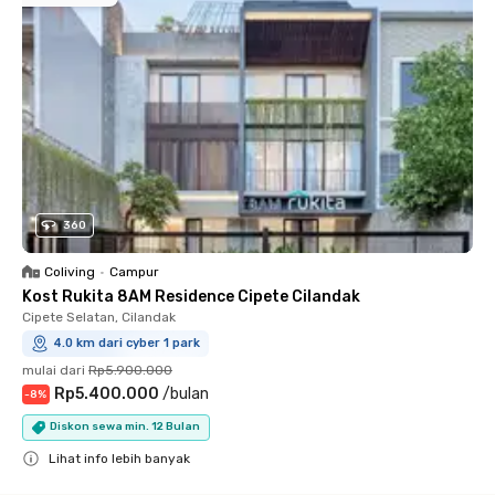
360
Coliving
•
Campur
Kost Rukita 8AM Residence Cipete Cilandak
Cipete Selatan, Cilandak
4.0 km dari cyber 1 park
mulai dari
Rp5.900.000
Rp5.400.000
/
bulan
-
8
%
Diskon sewa min. 12 Bulan
Lihat info lebih banyak
Close