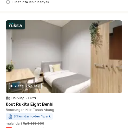
Lihat info lebih banyak
Close
Video
360
Coliving
•
Putri
Kost Rukita Eight Benhil
Bendungan Hilir, Tanah Abang
3.1 km dari cyber 1 park
mulai dari
Rp3.668.000