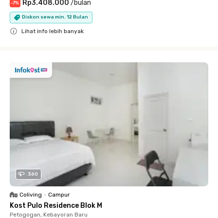
Rp3.408.000
/
bulan
-
7
%
Diskon sewa min. 12 Bulan
Lihat info lebih banyak
Close
360
Coliving
•
Campur
Kost Pulo Residence Blok M
Petogogan, Kebayoran Baru