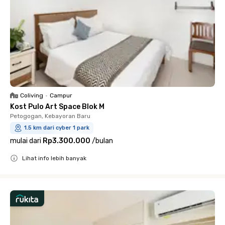
Coliving
•
Campur
Kost Pulo Art Space Blok M
Petogogan, Kebayoran Baru
1.5 km dari cyber 1 park
mulai dari
Rp3.300.000
/
bulan
Lihat info lebih banyak
Close