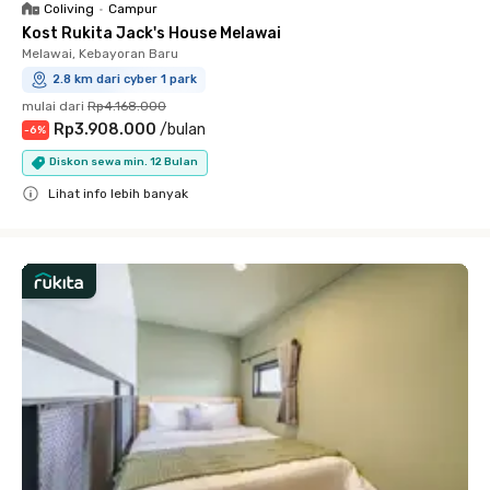
Coliving
•
Campur
Kost Rukita Jack's House Melawai
Melawai, Kebayoran Baru
2.8 km dari cyber 1 park
mulai dari
Rp4.168.000
Rp3.908.000
/
bulan
-
6
%
Diskon sewa min. 12 Bulan
Lihat info lebih banyak
Close