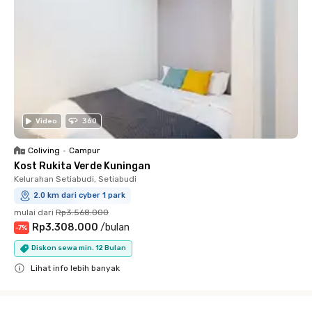
Video
360
Coliving
•
Campur
Kost Rukita Verde Kuningan
Kelurahan Setiabudi, Setiabudi
2.0 km dari cyber 1 park
mulai dari
Rp3.568.000
Rp3.308.000
/
bulan
-
7
%
Diskon sewa min. 12 Bulan
Lihat info lebih banyak
Close