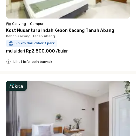
Coliving
•
Campur
Kost Nusantara Indah Kebon Kacang Tanah Abang
Kebon Kacang, Tanah Abang
5.3 km dari cyber 1 park
mulai dari
Rp2.800.000
/
bulan
Lihat info lebih banyak
Close