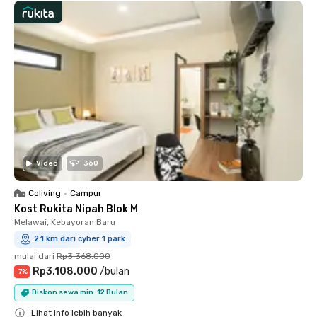
Video
360
Coliving
•
Campur
Kost Rukita Nipah Blok M
Melawai, Kebayoran Baru
2.1 km dari cyber 1 park
mulai dari
Rp3.368.000
Rp3.108.000
/
bulan
-
7
%
Diskon sewa min. 12 Bulan
Lihat info lebih banyak