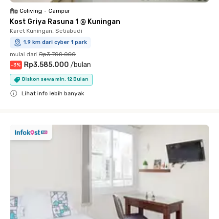
Coliving
•
Campur
Kost Griya Rasuna 1 @ Kuningan
Karet Kuningan, Setiabudi
1.9 km dari cyber 1 park
mulai dari
Rp3.700.000
Rp3.585.000
/
bulan
-
3
%
Diskon sewa min. 12 Bulan
Lihat info lebih banyak
Close