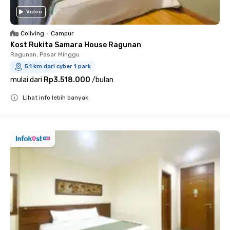
Video
Coliving
•
Campur
Kost Rukita Samara House Ragunan
Ragunan, Pasar Minggu
5.1 km dari cyber 1 park
mulai dari
Rp3.518.000
/
bulan
Lihat info lebih banyak
Close