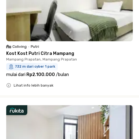
Coliving
•
Putri
Kost Kost Putri Citra Mampang
Mampang Prapatan, Mampang Prapatan
732 m dari cyber 1 park
mulai dari
Rp2.100.000
/
bulan
Lihat info lebih banyak
Close