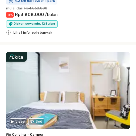
4.2 km dari cyber 1 park
mulai dari
Rp4.068.000
Rp3.808.000
/
bulan
-
6
%
Diskon sewa min. 12 Bulan
Lihat info lebih banyak
Close
Video
360
Coliving
•
Campur