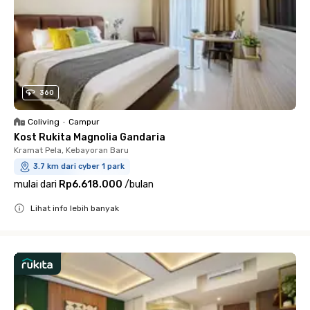
360
Coliving
•
Campur
Kost Rukita Magnolia Gandaria
Kramat Pela, Kebayoran Baru
3.7 km dari cyber 1 park
mulai dari
Rp6.618.000
/
bulan
Lihat info lebih banyak
Close