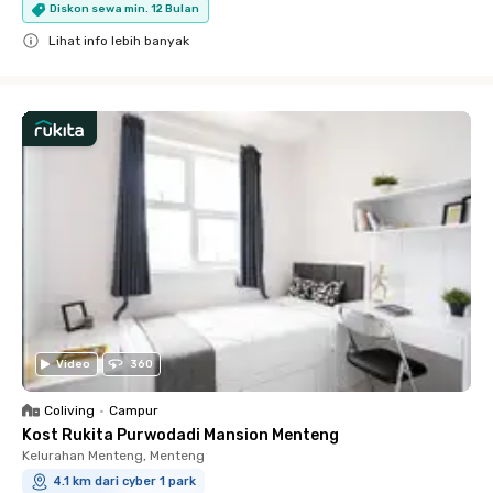
Diskon sewa min. 12 Bulan
Lihat info lebih banyak
Close
Video
360
Coliving
•
Campur
Kost Rukita Purwodadi Mansion Menteng
Kelurahan Menteng, Menteng
4.1 km dari cyber 1 park