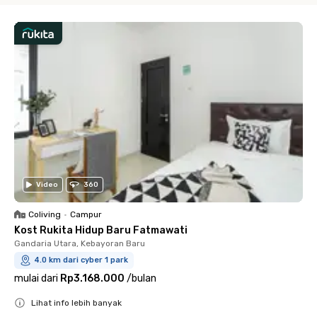
Video
360
Coliving
•
Campur
Kost Rukita Hidup Baru Fatmawati
Gandaria Utara, Kebayoran Baru
4.0 km dari cyber 1 park
mulai dari
Rp3.168.000
/
bulan
Lihat info lebih banyak