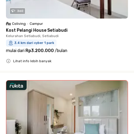
360
Coliving
•
Campur
Kost Pelangi House Setiabudi
Kelurahan Setiabudi, Setiabudi
3.4 km dari cyber 1 park
mulai dari
Rp3.200.000
/
bulan
Lihat info lebih banyak
Close