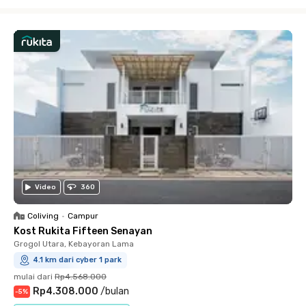
Close
Video
360
Coliving
•
Campur
Kost Rukita Fifteen Senayan
Grogol Utara, Kebayoran Lama
4.1 km dari cyber 1 park
mulai dari
Rp4.568.000
Rp4.308.000
/
bulan
-
5
%