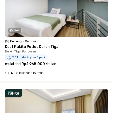
360
Coliving
•
Campur
Kost Rukita Potlot Duren Tiga
Duren Tiga, Pancoran
2.5 km dari cyber 1 park
mulai dari
Rp2.968.000
/
bulan
Lihat info lebih banyak
Close