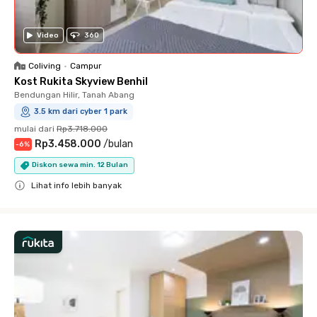
Video
360
Coliving
•
Campur
Kost Rukita Skyview Benhil
Bendungan Hilir, Tanah Abang
3.5 km dari cyber 1 park
mulai dari
Rp3.718.000
Rp3.458.000
/
bulan
-
6
%
Diskon sewa min. 12 Bulan
Lihat info lebih banyak
Close