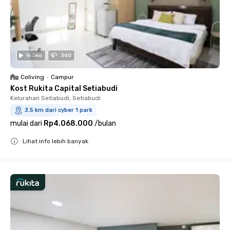
Video
360
Coliving
•
Campur
Kost Rukita Capital Setiabudi
Kelurahan Setiabudi, Setiabudi
3.5 km dari cyber 1 park
mulai dari
Rp4.068.000
/
bulan
Lihat info lebih banyak
Close