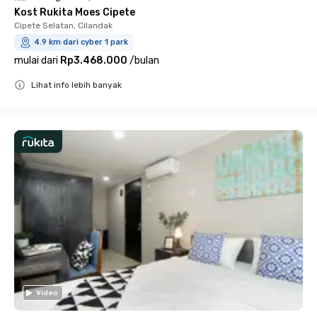
Kost Rukita Moes Cipete
Cipete Selatan, Cilandak
4.9 km dari cyber 1 park
mulai dari
Rp3.468.000
/
bulan
Lihat info lebih banyak
Close
Video