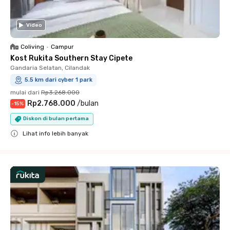
Video
Coliving
•
Campur
Kost Rukita Southern Stay Cipete
Gandaria Selatan, Cilandak
5.5 km dari cyber 1 park
mulai dari
Rp3.268.000
Rp2.768.000
/
bulan
-
15
%
Diskon di bulan pertama
Lihat info lebih banyak
Close