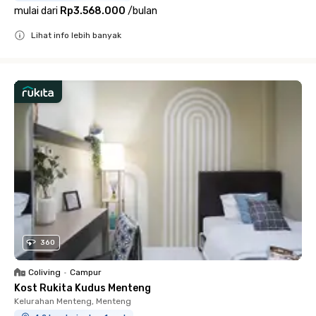
mulai dari
Rp3.568.000
/
bulan
Lihat info lebih banyak
Close
360
Coliving
•
Campur
Kost Rukita Kudus Menteng
Kelurahan Menteng, Menteng