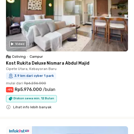
Video
Coliving
•
Campur
Kost Rukita Deluxe Nismara Abdul Majid
Cipete Utara, Kebayoran Baru
3.9 km dari cyber 1 park
mulai dari
Rp6.236.000
Rp5.976.000
/
bulan
-
4
%
Diskon sewa min. 12 Bulan
Lihat info lebih banyak
Close