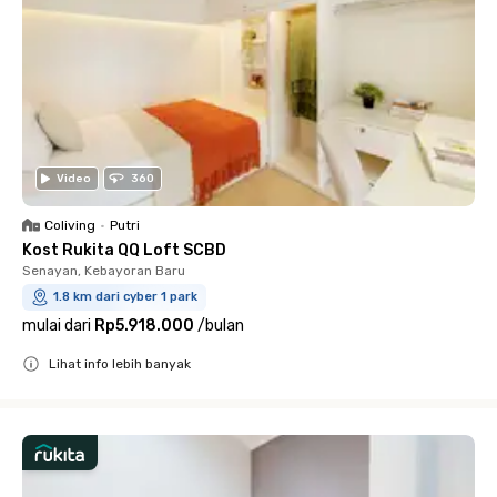
Video
360
Coliving
•
Putri
Kost Rukita QQ Loft SCBD
Senayan, Kebayoran Baru
1.8 km dari cyber 1 park
mulai dari
Rp5.918.000
/
bulan
Lihat info lebih banyak
Close