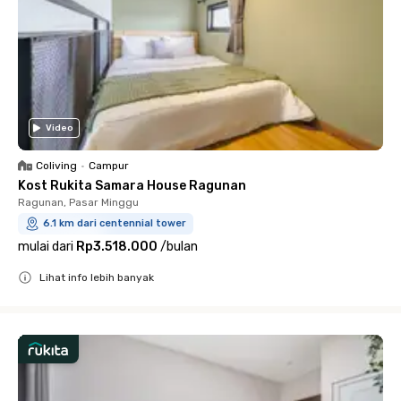
Video
Coliving
•
Campur
Kost Rukita Samara House Ragunan
Ragunan, Pasar Minggu
6.1 km dari centennial tower
mulai dari
Rp3.518.000
/
bulan
Lihat info lebih banyak
Close