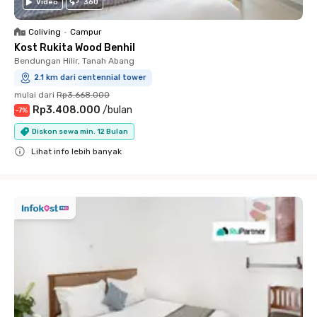
Video
360
Coliving
•
Campur
Kost Rukita Wood Benhil
Bendungan Hilir, Tanah Abang
2.1 km dari centennial tower
mulai dari
Rp3.668.000
Rp3.408.000
/
bulan
-
7
%
Diskon sewa min. 12 Bulan
Lihat info lebih banyak
Close