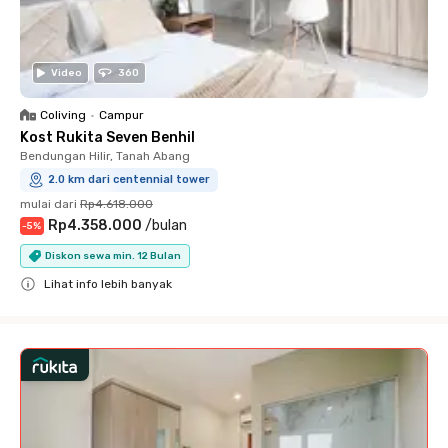
Video
360
Coliving
•
Campur
Kost Rukita Seven Benhil
Bendungan Hilir, Tanah Abang
2.0 km dari centennial tower
mulai dari
Rp4.618.000
Rp4.358.000
/
bulan
-
5
%
Diskon sewa min. 12 Bulan
Lihat info lebih banyak
Close