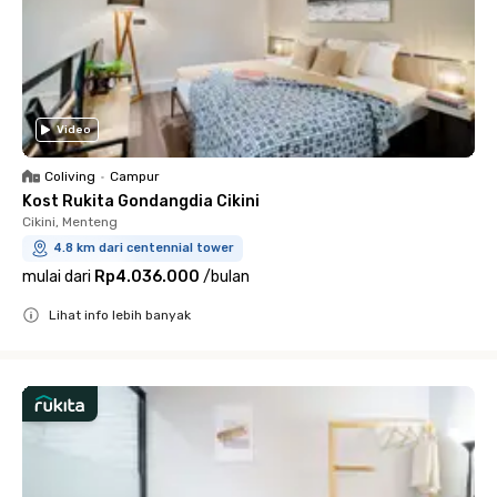
Video
Coliving
•
Campur
Kost Rukita Gondangdia Cikini
Cikini, Menteng
4.8 km dari centennial tower
mulai dari
Rp4.036.000
/
bulan
Lihat info lebih banyak
Close