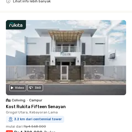
Lihat info lebih banyak
Close
Video
360
Coliving
•
Campur
Kost Rukita Fifteen Senayan
Grogol Utara, Kebayoran Lama
3.2 km dari centennial tower
mulai dari
Rp4.568.000