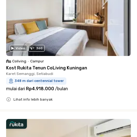
Video
360
Coliving
•
Campur
Kost Rukita Tenun CoLiving Kuningan
Karet Semanggi, Setiabudi
348 m dari centennial tower
mulai dari
Rp4.918.000
/
bulan
Lihat info lebih banyak
Close