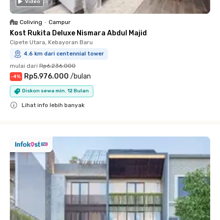
Video
Coliving
•
Campur
Kost Rukita Deluxe Nismara Abdul Majid
Cipete Utara, Kebayoran Baru
4.6 km dari centennial tower
mulai dari
Rp6.236.000
Rp5.976.000
/
bulan
-
4
%
Diskon sewa min. 12 Bulan
Lihat info lebih banyak
Close