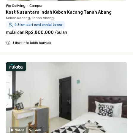
Coliving
•
Campur
Kost Nusantara Indah Kebon Kacang Tanah Abang
Kebon Kacang, Tanah Abang
4.3 km dari centennial tower
mulai dari
Rp2.800.000
/
bulan
Lihat info lebih banyak
Close
Video
360