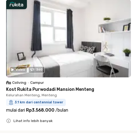
Video
360
Coliving
•
Campur
Kost Rukita Purwodadi Mansion Menteng
Kelurahan Menteng, Menteng
3.1 km dari centennial tower
mulai dari
Rp3.568.000
/
bulan
Lihat info lebih banyak
Close