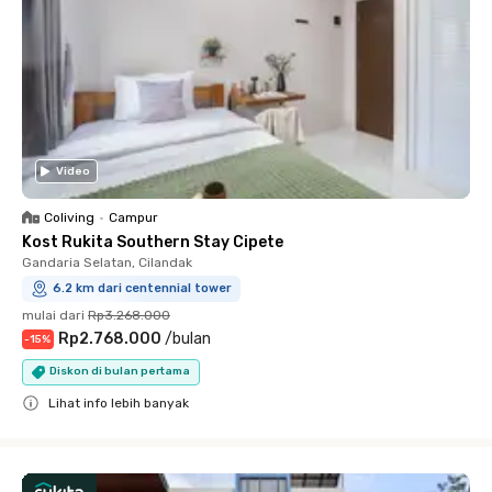
Video
Coliving
•
Campur
Kost Rukita Southern Stay Cipete
Gandaria Selatan, Cilandak
6.2 km dari centennial tower
mulai dari
Rp3.268.000
Rp2.768.000
/
bulan
-
15
%
Diskon di bulan pertama
Lihat info lebih banyak
Close