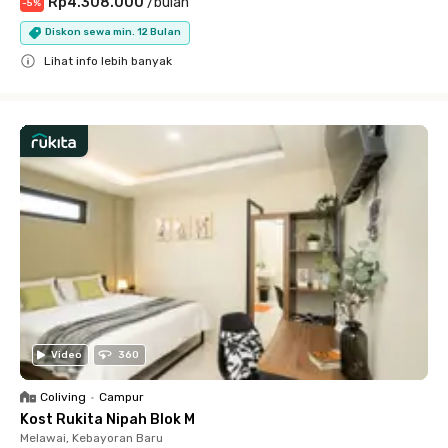
Rp4.308.000
/
bulan
-
5
%
Diskon sewa min. 12 Bulan
Lihat info lebih banyak
Close
Video
360
Coliving
•
Campur
Kost Rukita Nipah Blok M
Melawai, Kebayoran Baru