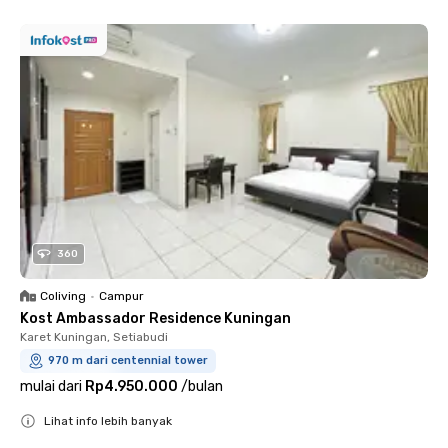
360
Coliving
•
Campur
Kost Ambassador Residence Kuningan
Karet Kuningan, Setiabudi
970 m dari centennial tower
mulai dari
Rp4.950.000
/
bulan
Lihat info lebih banyak
Close