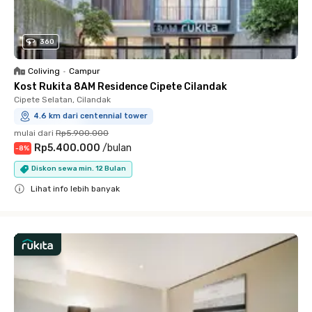
360
Coliving
•
Campur
Kost Rukita 8AM Residence Cipete Cilandak
Cipete Selatan, Cilandak
4.6 km dari centennial tower
mulai dari
Rp5.900.000
Rp5.400.000
/
bulan
-
8
%
Diskon sewa min. 12 Bulan
Lihat info lebih banyak
Close