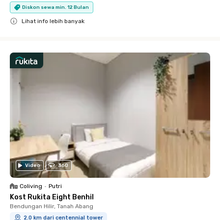
Diskon sewa min. 12 Bulan
Lihat info lebih banyak
Close
Video
360
Coliving
•
Putri
Kost Rukita Eight Benhil
Bendungan Hilir, Tanah Abang
2.0 km dari centennial tower