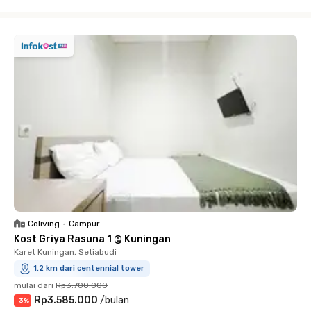
Close
Coliving
•
Campur
Kost Griya Rasuna 1 @ Kuningan
Karet Kuningan, Setiabudi
1.2 km dari centennial tower
mulai dari
Rp3.700.000
Rp3.585.000
/
bulan
-
3
%