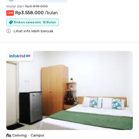
mulai dari
Rp3.818.000
Rp3.558.000
/
bulan
-
6
%
Diskon sewa min. 12 Bulan
Lihat info lebih banyak
Close
Coliving
•
Campur