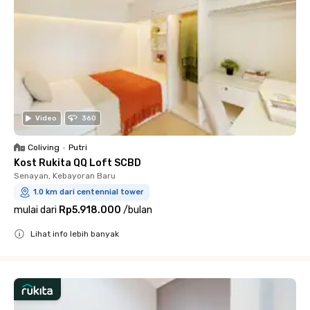
Video
360
Coliving
•
Putri
Kost Rukita QQ Loft SCBD
Senayan, Kebayoran Baru
1.0 km dari centennial tower
mulai dari
Rp5.918.000
/
bulan
Lihat info lebih banyak
Close