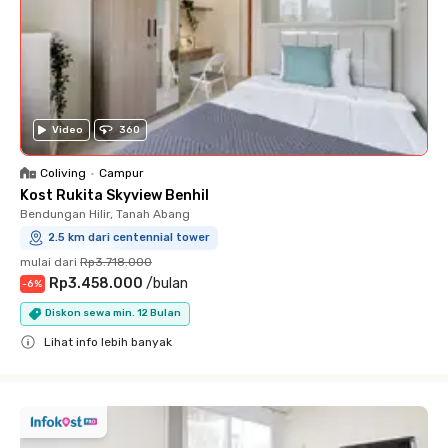
Video
360
Coliving
•
Campur
Kost Rukita Skyview Benhil
Bendungan Hilir, Tanah Abang
2.5 km dari centennial tower
mulai dari
Rp3.718.000
Rp3.458.000
/
bulan
-
6
%
Diskon sewa min. 12 Bulan
Lihat info lebih banyak
Close