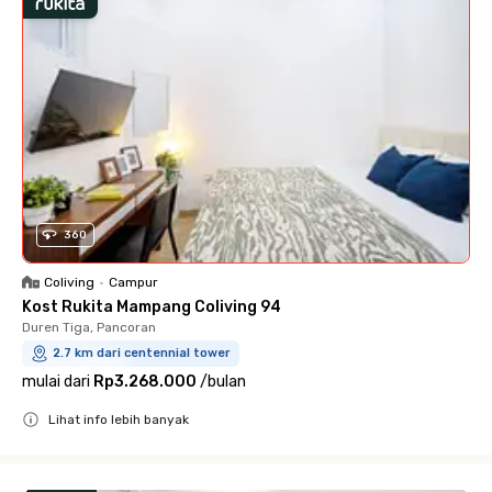
360
Coliving
•
Campur
Kost Rukita Mampang Coliving 94
Duren Tiga, Pancoran
2.7 km dari centennial tower
mulai dari
Rp3.268.000
/
bulan
Lihat info lebih banyak
Close