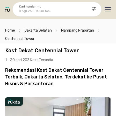
Cari hunianmu
8 Agt 26 - Belum tahu
Ope
Home
Jakarta Selatan
Mampang Prapatan
Centennial Tower
Kost Dekat Centennial Tower
1 - 30 dari 203 Kost
Tersedia
Rekomendasi Kost Dekat Centennial Tower
Terbaik, Jakarta Selatan, Terdekat ke Pusat
Bisnis & Perkantoran