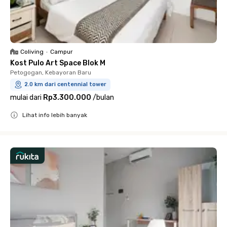
Coliving
•
Campur
Kost Pulo Art Space Blok M
Petogogan, Kebayoran Baru
2.0 km dari centennial tower
mulai dari
Rp3.300.000
/
bulan
Lihat info lebih banyak
Close