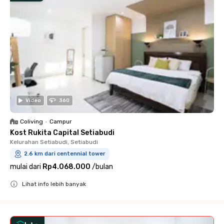
Video
360
Coliving
•
Campur
Kost Rukita Capital Setiabudi
Kelurahan Setiabudi, Setiabudi
2.6 km dari centennial tower
mulai dari
Rp4.068.000
/
bulan
Lihat info lebih banyak
Close