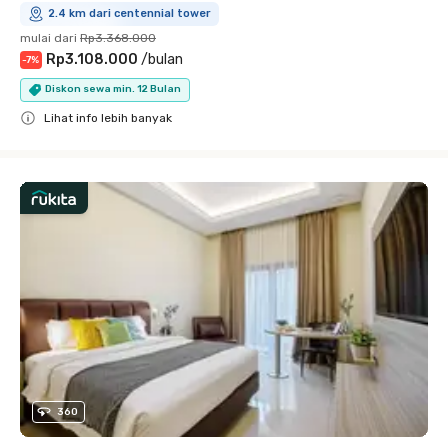
2.4 km dari centennial tower
mulai dari
Rp3.368.000
Rp3.108.000
/
bulan
-
7
%
Diskon sewa min. 12 Bulan
Lihat info lebih banyak
Close
360