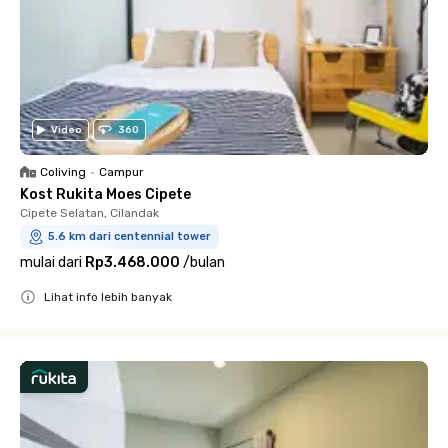
Video
360
Coliving
•
Campur
Kost Rukita Moes Cipete
Cipete Selatan, Cilandak
5.6 km dari centennial tower
mulai dari
Rp3.468.000
/
bulan
Lihat info lebih banyak
Close