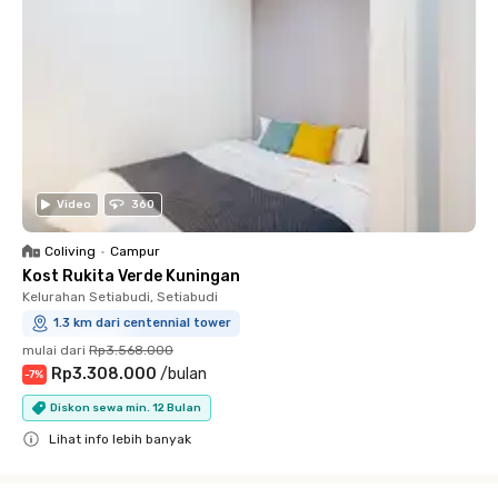
Video
360
Coliving
•
Campur
Kost Rukita Verde Kuningan
Kelurahan Setiabudi, Setiabudi
1.3 km dari centennial tower
mulai dari
Rp3.568.000
Rp3.308.000
/
bulan
-
7
%
Diskon sewa min. 12 Bulan
Lihat info lebih banyak
Close