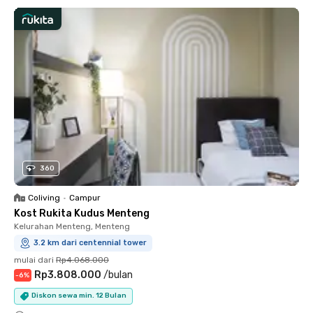
360
Coliving
•
Campur
Kost Rukita Kudus Menteng
Kelurahan Menteng, Menteng
3.2 km dari centennial tower
mulai dari
Rp4.068.000
Rp3.808.000
/
bulan
-
6
%
Diskon sewa min. 12 Bulan