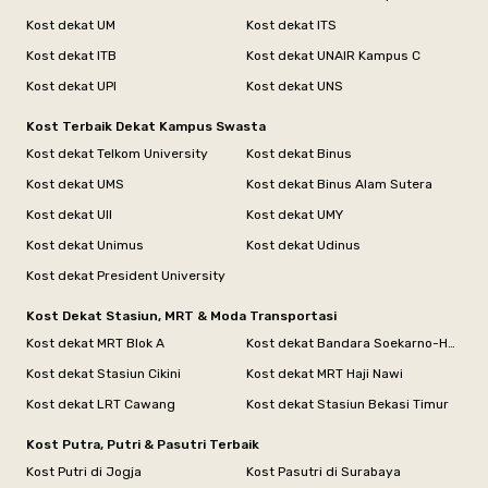
Kost dekat UM
Kost dekat ITS
Kost dekat ITB
Kost dekat UNAIR Kampus C
Kost dekat UPI
Kost dekat UNS
Kost Terbaik Dekat Kampus Swasta
Kost dekat Telkom University
Kost dekat Binus
Kost dekat UMS
Kost dekat Binus Alam Sutera
Kost dekat UII
Kost dekat UMY
Kost dekat Unimus
Kost dekat Udinus
Kost dekat President University
Kost Dekat Stasiun, MRT & Moda Transportasi
Kost dekat MRT Blok A
Kost dekat Bandara Soekarno-Hatta
Kost dekat Stasiun Cikini
Kost dekat MRT Haji Nawi
Kost dekat LRT Cawang
Kost dekat Stasiun Bekasi Timur
Kost Putra, Putri & Pasutri Terbaik
Kost Putri di Jogja
Kost Pasutri di Surabaya