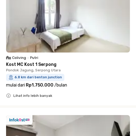
Coliving
•
Putri
Kost MC Kost 1 Serpong
Pondok Jagung, Serpong Utara
6.8 km dari benton junction
mulai dari
Rp1.750.000
/
bulan
Lihat info lebih banyak
Close