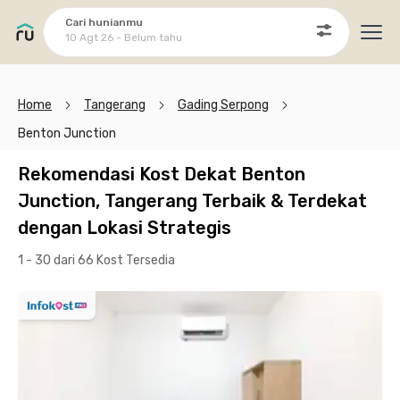
Cari hunianmu
10 Agt 26 - Belum tahu
Ope
Home
Tangerang
Gading Serpong
Benton Junction
Rekomendasi Kost Dekat Benton
Junction, Tangerang Terbaik & Terdekat
dengan Lokasi Strategis
1 - 30 dari 66 Kost
Tersedia