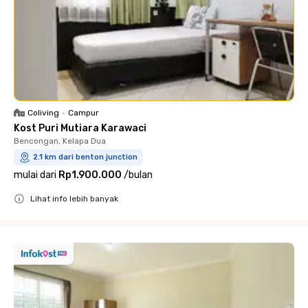
Coliving
•
Campur
Kost Puri Mutiara Karawaci
Bencongan, Kelapa Dua
2.1 km dari benton junction
mulai dari
Rp1.900.000
/
bulan
Lihat info lebih banyak
Close