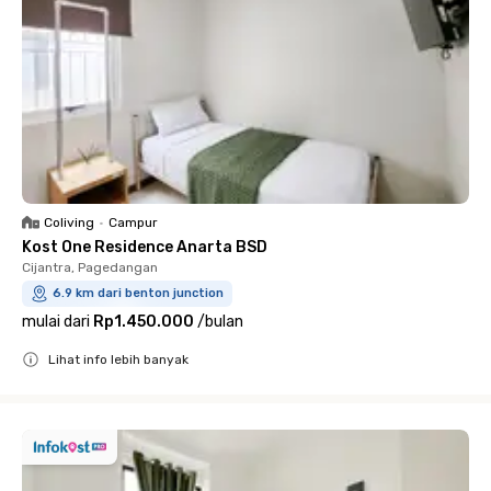
Coliving
•
Campur
Kost One Residence Anarta BSD
Cijantra, Pagedangan
6.9 km dari benton junction
mulai dari
Rp1.450.000
/
bulan
Lihat info lebih banyak
Close