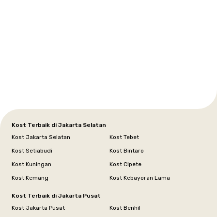
Setiabudi
Cilandak
Depok
Kemanggisan
Semarang
Medan
Tangerang
Bali
Yogyakarta
Jakarta
Jakarta
Jawa
Jakarta
Jawa
Sumatera
Selatan
Banten
Selatan
Barat
Barat
Bali
Yogyakarta
Tengah
Utara
Kost Terbaik di Jakarta Selatan
Kost Jakarta Selatan
Kost Tebet
Kost Setiabudi
Kost Bintaro
Kost Kuningan
Kost Cipete
Kost Kemang
Kost Kebayoran Lama
Kost Terbaik di Jakarta Pusat
Kost Jakarta Pusat
Kost Benhil