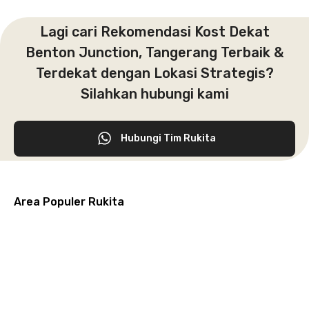
Lagi cari Rekomendasi Kost Dekat
Benton Junction, Tangerang Terbaik &
Terdekat dengan Lokasi Strategis?
Silahkan hubungi kami
Hubungi Tim Rukita
Area Populer Rukita
Grogol
Kebon
Kuningan
Petamburan
Menteng
Jeruk
Bandung
Surabaya
Malang
Solo
Karawaci
Jakarta
Jakarta
Jakarta
Jakarta
Jawa
Jawa
Jawa
Jawa
Selatan
Barat
Tangerang
Pusat
Barat
Barat
Timur
Timur
Tengah