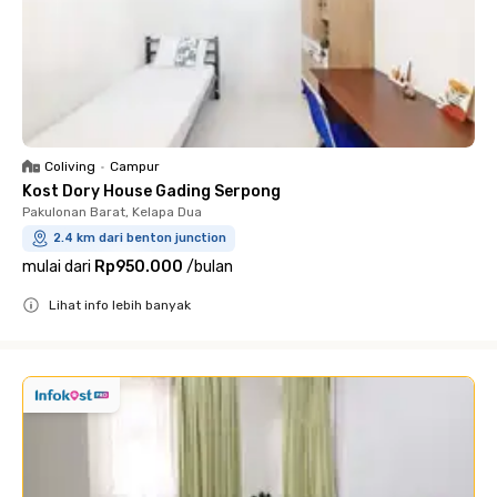
Coliving
•
Campur
Kost Dory House Gading Serpong
Pakulonan Barat, Kelapa Dua
2.4 km dari benton junction
mulai dari
Rp950.000
/
bulan
Lihat info lebih banyak
Close