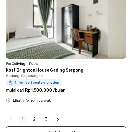
Coliving
•
Putra
Kost Brighton House Gading Serpong
Medang, Pagedangan
4.1 km dari benton junction
mulai dari
Rp1.500.000
/
bulan
Lihat info lebih banyak
Close
1
2
3