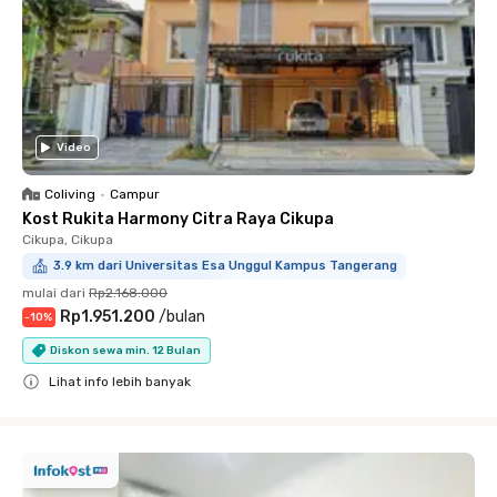
Video
Coliving
•
Campur
Kost Rukita Harmony Citra Raya Cikupa
Cikupa, Cikupa
3.9 km dari Universitas Esa Unggul Kampus Tangerang
mulai dari
Rp2.168.000
Rp1.951.200
/
bulan
-
10
%
Diskon sewa min. 12 Bulan
Lihat info lebih banyak
Close