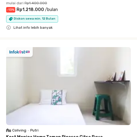
mulai dari
Rp1.400.000
Rp1.218.000
/
bulan
-
13
%
Diskon sewa min. 12 Bulan
Lihat info lebih banyak
Close
Coliving
•
Putri