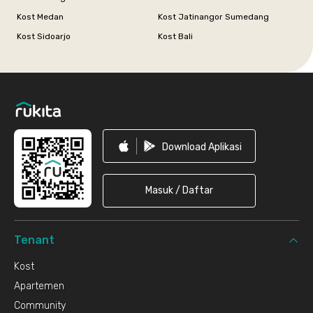
Kost Medan
Kost Jatinangor Sumedang
Kost Sidoarjo
Kost Bali
Footer
Download Aplikasi
Masuk / Daftar
Tenant
Kost
Apartemen
Community