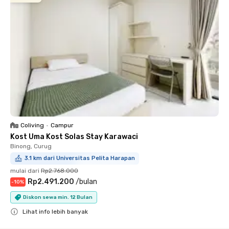
Coliving
•
Campur
Kost Uma Kost Solas Stay Karawaci
Binong, Curug
3.1 km dari Universitas Pelita Harapan
mulai dari
Rp2.768.000
Rp2.491.200
/
bulan
-
10
%
Diskon sewa min. 12 Bulan
Lihat info lebih banyak
Close