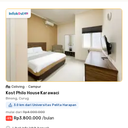
Coliving
•
Campur
Kost Philo House Karawaci
Binong, Curug
3.0 km dari Universitas Pelita Harapan
mulai dari
Rp4.000.000
Rp3.800.000
/
bulan
-
5
%
Lihat info lebih banyak