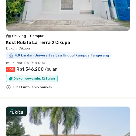
Coliving
•
Campur
Kost Rukita La Terra 2 Cikupa
Dukuh, Cikupa
4.0 km dari Universitas Esa Unggul Kampus Tangerang
mulai dari
Rp1.718.000
Rp1.546.200
/
bulan
-
10
%
Diskon sewa min. 12 Bulan
Lihat info lebih banyak
Close