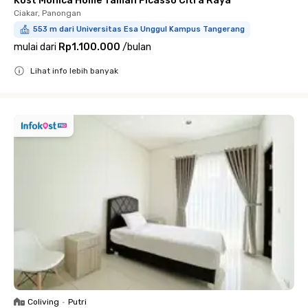
Kost Monica Home Taman Picasso Citra Raya
Ciakar, Panongan
553 m dari Universitas Esa Unggul Kampus Tangerang
mulai dari
Rp1.100.000
/
bulan
Lihat info lebih banyak
Close
Coliving
•
Putri