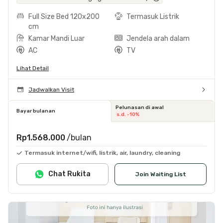
Full Size Bed 120x200
Termasuk Listrik
cm
Kamar Mandi Luar
Jendela arah dalam
AC
TV
Lihat Detail
Jadwalkan Visit
Pelunasan di awal
Bayar bulanan
s.d. -10%
Rp1.568.000
/bulan
Termasuk internet/wifi, listrik, air, laundry, cleaning
Chat Rukita
Join Waiting List