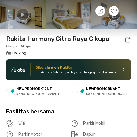
8 Agt 26 - Belum tahu
+
4
Ope
Foto
Fasilitas bersama
Lokasi
Kamar
Atura
Rukita Harmony Citra Raya Cikupa
Cikupa, Cikupa
Coliving
Dikelola oleh Rukita
Hunian stylish dengan layanan lengkap dan terjamin
NEWPROMORK12NT
NEWPROMORK6NT
Kode: NEWPROMORK12NT
Kode: NEWPROMORK6NT
Fasilitas bersama
Wifi
Parkir Mobil
Parkir Motor
Dapur