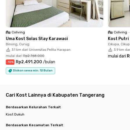
✅ Layanan laundry dan pembersihan kamar gratis
✅ Dapur bersama, ruang makan, dan rooftop untuk bersantai
✅ Area parkir dengan CCTV untuk kendaraan pribadi
Kost eksklusif Tangerang ini cocok banget buat kamu yang
punya aktivitas padat dan butuh tempat tinggal yang nyaman,
Coliving
Coliving
•
aman, juga lengkap. Yuk, booking sekarang sebelum kamar
Uma Kost Solas Stay Karawaci
Kost Putri
incaranmu habis!
Binong, Curug
Cikupa, Ciku
3.1 km dari Universitas Pelita Harapan
3.9 km da
mulai dari
Rp2.768.000
mulai dari
R
Rp2.491.200
/
bulan
-
10
%
Diskon sewa min. 12 Bulan
Cari Kost Lainnya di Kabupaten Tangerang
Berdasarkan Kelurahan Terkait
Kost Dukuh
Berdasarkan Kecamatan Terkait