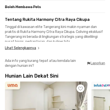
Boleh Membawa Pets
Tentang Rukita Harmony Citra Raya Cikupa
Tinggal di kawasan elite Tangerang kini makin nyaman dan
praktis di Rukita Harmony Citra Raya Cikupa. Coliving eksklusif
Tangerang ini berada di lingkungan strategis yang dikelilingi
pusat bisnis, perkantoran, dan kuliner hits.
Lihat Selengkapnya
Lokasi strategis ke berbagai destinasi:
📍 5 menit dari EcoPlaza Tangerang
Ada info yang kurang tepat atau kendala lain
📍 5 menit dari Universitas Pramita Indonesia
Laporkan
dengan hunian ini?
📍 8 menit dari Mal Ciputra Tangerang
📍 15 menit dari Kawasan Industri Cikupa Mas
Hunian Lain Dekat Sini
📍 Akses mudah ke Ciputra Hospital CitraRaya, Metro Hospitals
Cikupa, dan RSIA Tiara
Fasilitas terlengkap di Rukita Harmony Citra Raya Cikupa:
✅ Kamar fully furnished
✅ Kamar mandi dalam dengan water heater
✅ WiFi & AC