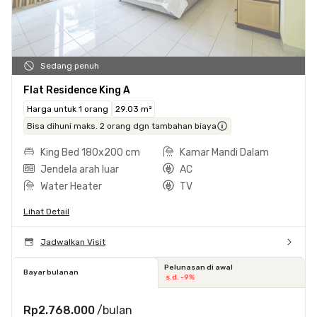
Sedang penuh
Flat Residence King A
Harga untuk 1 orang
29.03 m²
Bisa dihuni maks. 2 orang dgn tambahan biaya
King Bed 180x200 cm
Kamar Mandi Dalam
Jendela arah luar
AC
Water Heater
TV
Lihat Detail
Jadwalkan Visit
Pelunasan di awal
Bayar bulanan
s.d. -9%
Rp2.768.000
/bulan