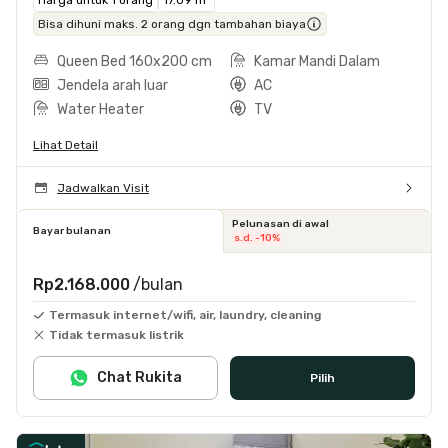
Bisa dihuni maks. 2 orang dgn tambahan biaya
Queen Bed 160x200 cm
Kamar Mandi Dalam
Jendela arah luar
AC
Water Heater
TV
Lihat Detail
Jadwalkan Visit
Pelunasan di awal
Bayar bulanan
s.d. -10%
Rp2.168.000
/bulan
Termasuk internet/wifi, air, laundry, cleaning
Tidak termasuk listrik
Chat Rukita
Pilih