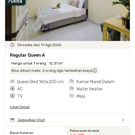
Tersedia dari 17 Agt 2026
Regular Queen A
Harga untuk 1 orang
12.31 m²
Bisa dihuni maks. 2 orang dgn tambahan biaya
Queen Bed 160x200 cm
Kamar Mandi Dalam
AC
Water Heater
TV
Meja
Lihat Detail
Jadwalkan Visit
Pelunasan di awal
Bayar bulanan
s.d. -10%