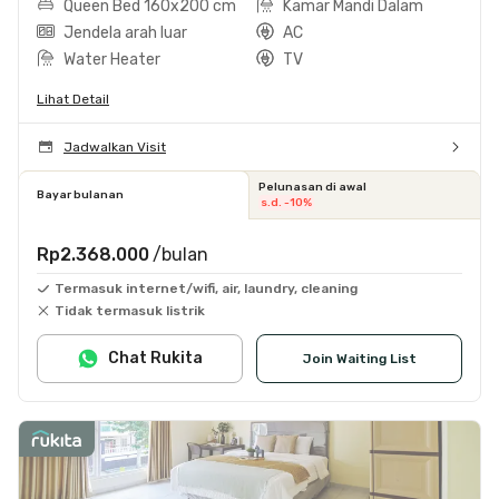
Queen Bed 160x200 cm
Kamar Mandi Dalam
Jendela arah luar
AC
Water Heater
TV
Lihat Detail
Jadwalkan Visit
Pelunasan di awal
Bayar bulanan
s.d. -10%
Rp2.368.000
/bulan
Termasuk internet/wifi, air, laundry, cleaning
Tidak termasuk listrik
Chat Rukita
Join Waiting List