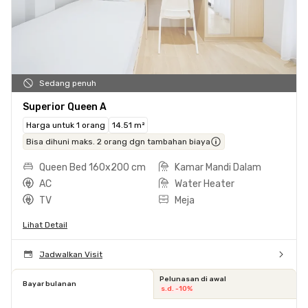
Sedang penuh
Superior Queen A
Harga untuk 1 orang
14.51 m²
Bisa dihuni maks. 2 orang dgn tambahan biaya
Queen Bed 160x200 cm
Kamar Mandi Dalam
AC
Water Heater
TV
Meja
Lihat Detail
Jadwalkan Visit
Pelunasan di awal
Bayar bulanan
s.d. -10%