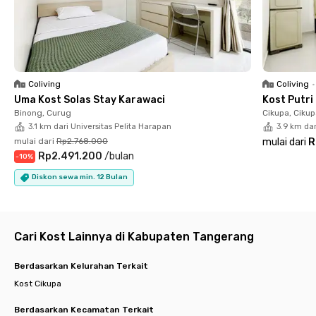
Rukita La Terra 2 Cikupa dilengkapi jendela dengan
pemandangan luar atau dalam, AC, serta kamar mandi pribadi
dengan shower, wastafel, dan water heater.
Fasilitas bersama juga sangat lengkap, termasuk dapur,
kitchen set, kulkas, dispenser, hingga area parkir untuk
Coliving
Coliving
•
penghuni yang membawa kendaraan pribadi. Meski harga sewa
Uma Kost Solas Stay Karawaci
Kost Putri
belum termasuk listrik, kost Cikupa Tangerang ini tetap
Binong, Curug
Cikupa, Ciku
tergolong terjangkau dan nyaman untuk jangka panjang.
3.1 km dari Universitas Pelita Harapan
3.9 km da
Segera booking kamar favoritmu di Rukita La Terra 2 Cikupa
mulai dari
Rp2.768.000
mulai dari
R
secara online sekarang juga, sebelum unitnya habis!
Rp2.491.200
/
bulan
-
10
%
Diskon sewa min. 12 Bulan
Cari Kost Lainnya di Kabupaten Tangerang
Berdasarkan Kelurahan Terkait
Kost Cikupa
Berdasarkan Kecamatan Terkait