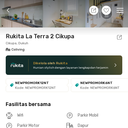
10 Agt 26 - Belum tahu
+
12
Ope
Foto
Fasilitas bersama
Lokasi
Kamar
Atura
Rukita La Terra 2 Cikupa
Cikupa, Dukuh
Coliving
Dikelola oleh Rukita
Hunian stylish dengan layanan lengkap dan terjamin
NEWPROMORK12NT
NEWPROMORK6NT
Kode: NEWPROMORK12NT
Kode: NEWPROMORK6NT
Fasilitas bersama
Wifi
Parkir Mobil
Parkir Motor
Dapur