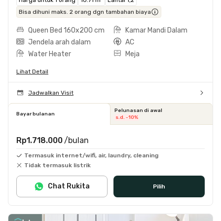
Bisa dihuni maks. 2 orang dgn tambahan biaya
Queen Bed 160x200 cm
Kamar Mandi Dalam
Jendela arah dalam
AC
Water Heater
Meja
Lihat Detail
Jadwalkan Visit
Pelunasan di awal
Bayar bulanan
s.d. -10%
Rp1.718.000
/bulan
Termasuk internet/wifi, air, laundry, cleaning
Tidak termasuk listrik
Chat Rukita
Pilih