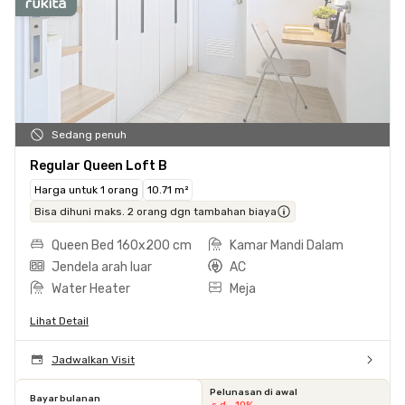
Sedang penuh
Regular Queen Loft B
Harga untuk 1 orang
10.71 m²
Bisa dihuni maks. 2 orang dgn tambahan biaya
Queen Bed 160x200 cm
Kamar Mandi Dalam
Jendela arah luar
AC
Water Heater
Meja
Lihat Detail
Jadwalkan Visit
Pelunasan di awal
Bayar bulanan
s.d. -10%