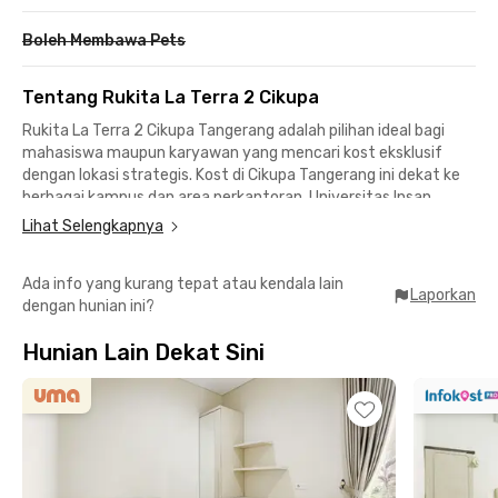
Boleh Membawa Pets
Tentang Rukita La Terra 2 Cikupa
Rukita La Terra 2 Cikupa Tangerang adalah pilihan ideal bagi
mahasiswa maupun karyawan yang mencari kost eksklusif
dengan lokasi strategis. Kost di Cikupa Tangerang ini dekat ke
berbagai kampus dan area perkantoran. Universitas Insan
Pembangunan Indonesia (UNIPI), RS Hermina Bitung, hingga
Lihat Selengkapnya
kawasan industri Bitung bisa dicapai hanya dalam 20 menit
berkendara.
Ada info yang kurang tepat atau kendala lain
Laporkan
dengan hunian ini?
Mobilitas ke luar kota pun semakin mudah. Dari kost dekat
Bandara Soekarno-Hatta ini, kamu hanya butuh sekitar 50
Hunian Lain Dekat Sini
menit perjalanan. Lokasinya juga dekat Gerbang Tol Cikupa,
sekitar 18 menit saja, sehingga akses ke Jakarta maupun Merak
jadi lebih cepat.
Lingkungan sekitar kost eksklusif Tangerang ini tenang karena
berada di area perumahan, membuatmu bisa fokus
beristirahat setelah aktivitas sehari-hari. Setiap kamar di