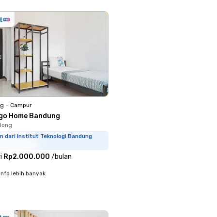
ng
•
Campur
go Home Bandung
long
m dari Institut Teknologi Bandung
i
Rp2.000.000
/
bulan
info lebih banyak