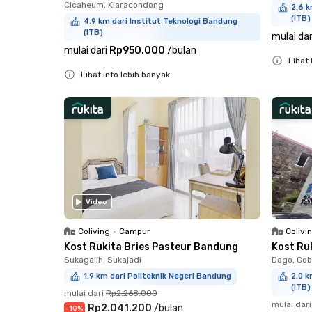
Cicaheum, Kiaracondong
2.6 k
(ITB)
4.9 km dari Institut Teknologi Bandung
(ITB)
mulai dar
mulai dari
Rp950.000
/
bulan
Lihat 
Lihat info lebih banyak
Close
Close
Video
Coliving
•
Campur
Colivi
Kost Rukita Bries Pasteur Bandung
Kost Ru
Sukagalih, Sukajadi
Dago, Cob
1.9 km dari Politeknik Negeri Bandung
2.0 k
(ITB)
mulai dari
Rp2.268.000
mulai dari
Rp2.041.200
/
bulan
-
10
%