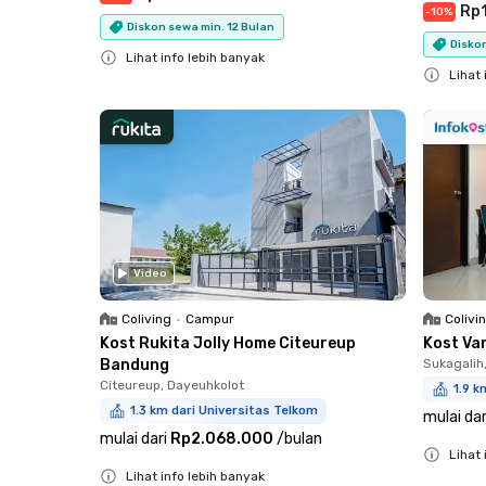
Rp
-
10
%
Diskon sewa min. 12 Bulan
Diskon
Lihat info lebih banyak
Lihat 
Close
Close
Video
Coliving
•
Campur
Colivi
Kost Rukita Jolly Home Citeureup
Kost Va
Bandung
Sukagalih
Citeureup, Dayeuhkolot
1.9 k
1.3 km dari Universitas Telkom
mulai dar
mulai dari
Rp2.068.000
/
bulan
Lihat 
Lihat info lebih banyak
Close