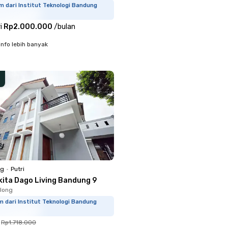
m dari Institut Teknologi Bandung
i
Rp2.000.000
/
bulan
info lebih banyak
ng
•
Putri
kita Dago Living Bandung 9
long
m dari Institut Teknologi Bandung
Rp1.718.000