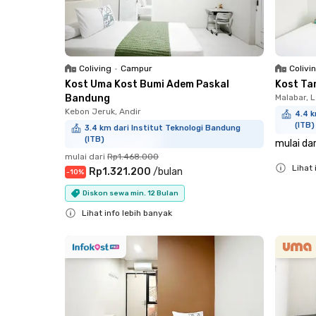
Coliving
•
Campur
Colivi
Kost Uma Kost Bumi Adem Paskal
Kost Ta
Bandung
Malabar, 
Kebon Jeruk, Andir
4.4 k
(ITB)
3.4 km dari Institut Teknologi Bandung
(ITB)
mulai dar
mulai dari
Rp1.468.000
Lihat 
Rp1.321.200
/
bulan
-
10
%
Close
Diskon sewa min. 12 Bulan
Lihat info lebih banyak
Close