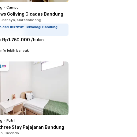
ng
•
Campur
ows Coliving Cicadas Bandung
urabaya, Kiaracondong
m dari Institut Teknologi Bandung
i
Rp1.750.000
/
bulan
info lebih banyak
ng
•
Putri
three Stay Pajajaran Bandung
n, Cicendo