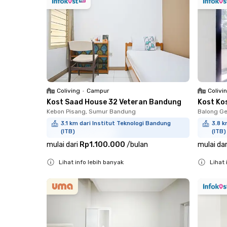
Coliving
•
Campur
Colivi
Kost Saad House 32 Veteran Bandung
Kost Ko
Kebon Pisang, Sumur Bandung
Balong Ge
3.1 km dari Institut Teknologi Bandung
3.8 k
(ITB)
(ITB)
mulai dari
Rp1.100.000
/
bulan
mulai dar
Lihat info lebih banyak
Lihat 
Close
Close