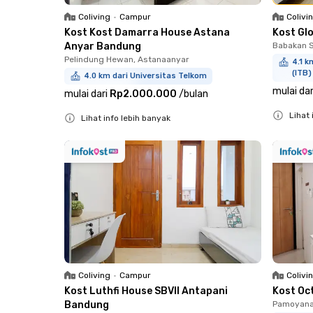
Coliving
•
Campur
Colivi
Kost Kost Damarra House Astana
Kost Gl
Anyar Bandung
Babakan S
Pelindung Hewan, Astanaanyar
4.1 k
(ITB)
4.0 km dari Universitas Telkom
mulai dar
mulai dari
Rp2.000.000
/
bulan
Lihat 
Lihat info lebih banyak
Close
Close
Coliving
•
Campur
Colivi
Kost Luthfi House SBVII Antapani
Kost Oc
Bandung
Pamoyana