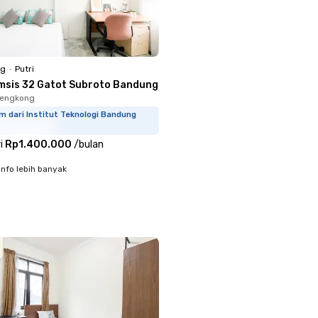
ng
•
Putri
msis 32 Gatot Subroto Bandung
Lengkong
m dari Institut Teknologi Bandung
i
Rp1.400.000
/
bulan
info lebih banyak