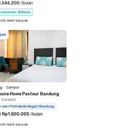
1.546.200
/
bulan
 sewa min. 12 Bulan
info lebih banyak
ng
•
Campur
none Home Pasteur Bandung
, Sukajadi
m dari Politeknik Negeri Bandung
i
Rp1.500.000
/
bulan
info lebih banyak