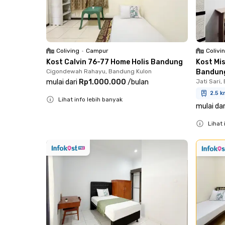
Coliving
•
Campur
Colivi
Kost Calvin 76-77 Home Holis Bandung
Kost Mi
Cigondewah Rahayu, Bandung Kulon
Bandun
mulai dari
Rp1.000.000
/
bulan
Jati Sari,
2.5 k
Lihat info lebih banyak
mulai dar
Close
Lihat 
Close