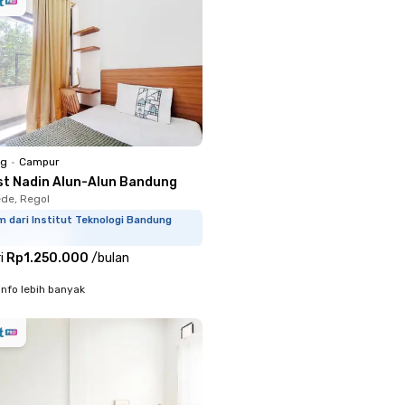
ng
•
Campur
st Nadin Alun-Alun Bandung
de, Regol
m dari Institut Teknologi Bandung
i
Rp1.250.000
/
bulan
info lebih banyak