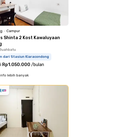
ng
•
Campur
ss Shinta 2 Kost Kawaluyaan
g
 Buahbatu
m dari Stasiun Kiaracondong
i
Rp1.050.000
/
bulan
info lebih banyak