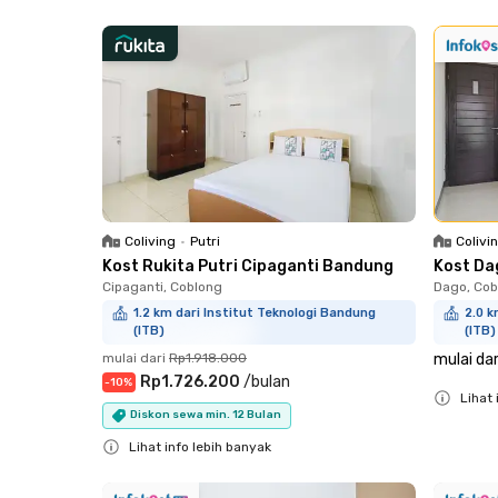
Close
Coliving
•
Putri
Colivi
Kost Rukita Putri Cipaganti Bandung
Kost Da
Cipaganti, Coblong
Dago, Cob
1.2 km dari Institut Teknologi Bandung
2.0 k
(ITB)
(ITB)
mulai dari
Rp1.918.000
mulai dar
Rp1.726.200
/
bulan
-
10
%
Lihat 
Diskon sewa min. 12 Bulan
Close
Lihat info lebih banyak
Close