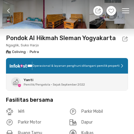
8 Agt 26 - Belum tahu
+
2
Ope
Foto
Fasilitas bersama
Lokasi
Kamar
Atura
Pondok Al Hikmah Sleman Yogyakarta
Ngaglik, Suko Harjo
Coliving
•
Putra
Operasional & layanan penghuni ditangani pemilik properti
Yanti
Pemilik/Pengelola
•
Sejak September 2022
Fasilitas bersama
Wifi
Parkir Mobil
Parkir Motor
Dapur
Ruang Tamu
Kulkas