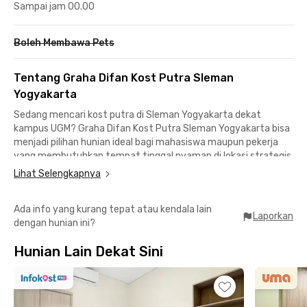
Sampai jam 00.00
Boleh Membawa Pets
Tentang Graha Difan Kost Putra Sleman
Yogyakarta
Sedang mencari kost putra di Sleman Yogyakarta dekat
kampus UGM? Graha Difan Kost Putra Sleman Yogyakarta bisa
menjadi pilihan hunian ideal bagi mahasiswa maupun pekerja
yang membutuhkan tempat tinggal nyaman di lokasi strategis.
Kost di Jogja dekat UGM ini berjarak sekitar 2 km atau hanya 7
Lihat Selengkapnya
menit berkendara menuju Universitas Gadjah Mada, sehingga
cocok untuk mendukung aktivitas kuliah yang lebih praktis.
Ada info yang kurang tepat atau kendala lain
Laporkan
dengan hunian ini?
Lokasinya juga memudahkan mobilitas ke berbagai kampus dan
kawasan perkantoran. Universitas Negeri Yogyakarta dapat
Hunian Lain Dekat Sini
dijangkau sekitar 10 menit perjalanan, sementara akses menuju
area perkantoran di Jalan Jenderal Sudirman dan kawasan
Kaliurang hanya memerlukan waktu sekitar 10–15 menit.
Dengan akses yang mudah, kost putra di Sleman ini sangat
cocok untuk mahasiswa maupun profesional muda yang