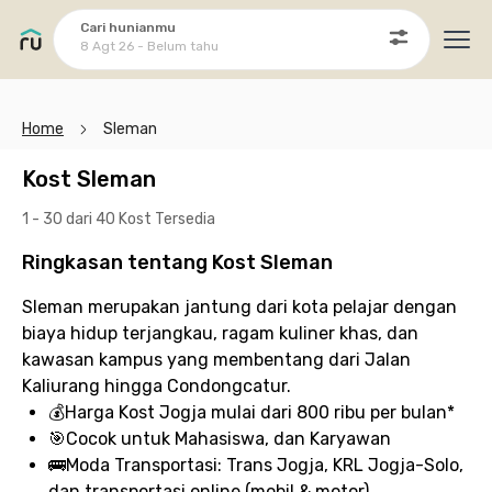
Cari hunianmu
8 Agt 26 - Belum tahu
Ope
Home
Sleman
Kost Sleman
1 - 30 dari 40 Kost
Tersedia
Ringkasan tentang Kost Sleman
Sleman merupakan jantung dari kota pelajar dengan
biaya hidup terjangkau, ragam kuliner khas, dan
kawasan kampus yang membentang dari Jalan
Kaliurang hingga Condongcatur.
💰
Harga Kost Jogja
mulai dari 800 ribu per bulan*
🎯
Cocok untuk
Mahasiswa, dan Karyawan
🚌
Moda Transportasi:
Trans Jogja, KRL Jogja-Solo,
dan transportasi online (mobil & motor)