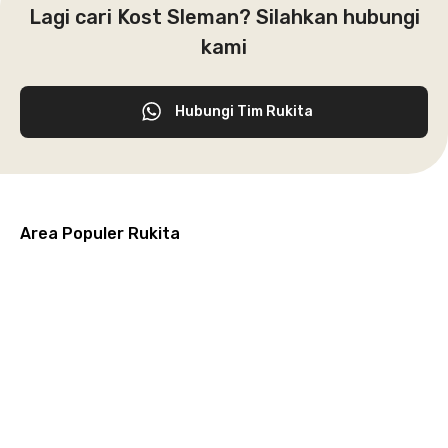
Lagi cari Kost Sleman? Silahkan hubungi
kami
Hubungi Tim Rukita
Area Populer Rukita
Grogol
Kebon
Kuningan
Petamburan
Menteng
Jeruk
Bandung
Surabaya
Malang
Solo
Karawaci
Jakarta
Jakarta
Jakarta
Jakarta
Jawa
Jawa
Jawa
Jawa
Selatan
Barat
Tangerang
Pusat
Barat
Barat
Timur
Timur
Tengah