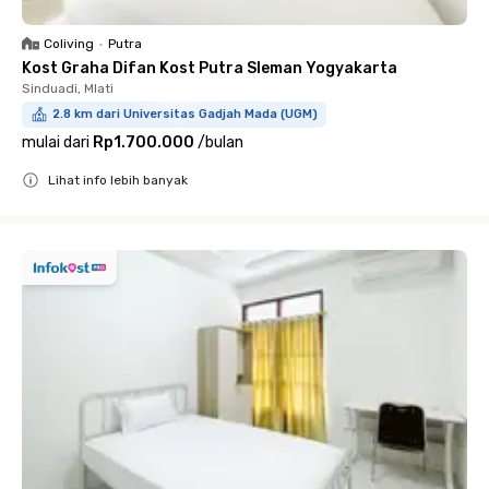
Coliving
•
Putra
Kost Graha Difan Kost Putra Sleman Yogyakarta
Sinduadi, Mlati
2.8 km dari Universitas Gadjah Mada (UGM)
mulai dari
Rp1.700.000
/
bulan
Lihat info lebih banyak
Close