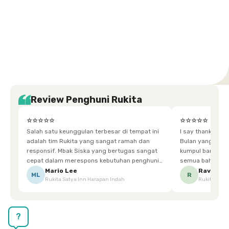
Setiabudi
Cilandak
Depok
Kemanggisan
Semarang
Medan
Tangerang
Bali
Yogyakarta
Jakarta
Jakarta
Jawa
Jakarta
Jawa
Sumatera
Selatan
Banten
Selatan
Barat
Barat
Bali
Yogyakarta
Tengah
Utara
Review Penghuni Rukita
⭐⭐⭐⭐⭐
⭐⭐⭐⭐⭐
Salah satu keunggulan terbesar di tempat ini
I say thankyou s
adalah tim Rukita yang sangat ramah dan
Bulan yang super happy! banyak tem
responsif. Mbak Siska yang bertugas sangat
kumpul bareng mak
cepat dalam merespons kebutuhan penghuni.
semua bahagia ad
Ketika saya meminta keset karena sempat
mgkn saran dari air aja & kebersihan lebih di
Mario Lee
Ravena
ML
R
Rukita Satya Inn Harapan Indah
Rukita Dimi
terpeleset, permintaan tersebut langsung
tingkatka
dipenuhi dengan cepat. Terima kasih Mbak
Siska.
?