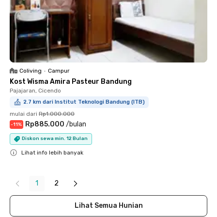
Coliving
•
Campur
Kost Wisma Amira Pasteur Bandung
Pajajaran, Cicendo
2.7 km dari Institut Teknologi Bandung (ITB)
mulai dari
Rp1.000.000
Rp885.000
/
bulan
-
11
%
Diskon sewa min. 12 Bulan
Lihat info lebih banyak
Close
1
2
Lihat Semua Hunian