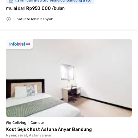
1.2 km dari Institut Teknologi Bandung (ITB)
mulai dari
Rp950.000
/
bulan
Lihat info lebih banyak
Close
Coliving
•
Campur
Kost Sejuk Kost Astana Anyar Bandung
Nyengseret, Astanaanyar