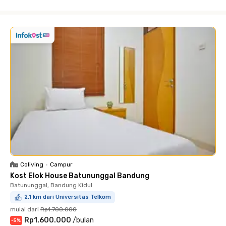
Close
Coliving
•
Campur
Kost Elok House Batununggal Bandung
Batununggal, Bandung Kidul
2.1 km dari Universitas Telkom
mulai dari
Rp1.700.000
Rp1.600.000
/
bulan
-
5
%