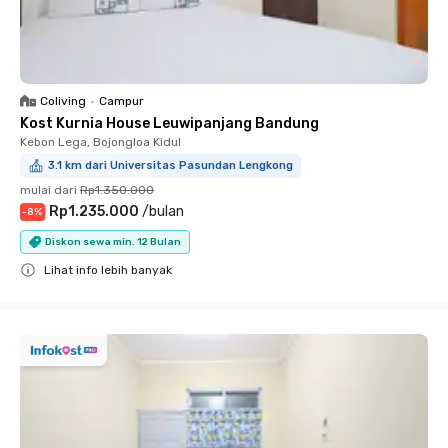
Coliving
•
Campur
Kost Kurnia House Leuwipanjang Bandung
Kebon Lega, Bojongloa Kidul
3.1 km dari Universitas Pasundan Lengkong
mulai dari
Rp1.350.000
Rp1.235.000
/
bulan
-
8
%
Diskon sewa min. 12 Bulan
Lihat info lebih banyak
Close