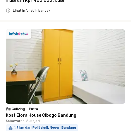
mulai dari
Rp1.400.000
/
bulan
Lihat info lebih banyak
Close
Coliving
•
Putra
Kost Elora House Cibogo Bandung
Sukawarna, Sukajadi
1.7 km dari Politeknik Negeri Bandung