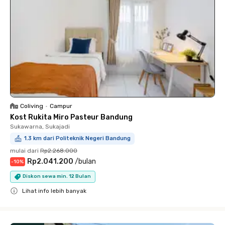
Coliving
•
Campur
Kost Rukita Miro Pasteur Bandung
Sukawarna, Sukajadi
1.3 km dari Politeknik Negeri Bandung
mulai dari
Rp2.268.000
Rp2.041.200
/
bulan
-
10
%
Diskon sewa min. 12 Bulan
Lihat info lebih banyak
Close