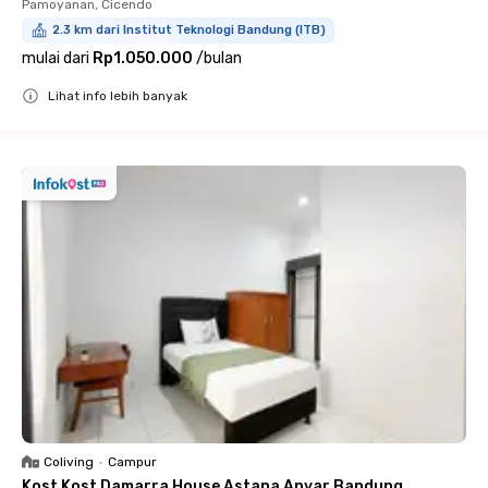
Pamoyanan, Cicendo
2.3 km dari Institut Teknologi Bandung (ITB)
mulai dari
Rp1.050.000
/
bulan
Lihat info lebih banyak
Close
Coliving
•
Campur
Kost Kost Damarra House Astana Anyar Bandung