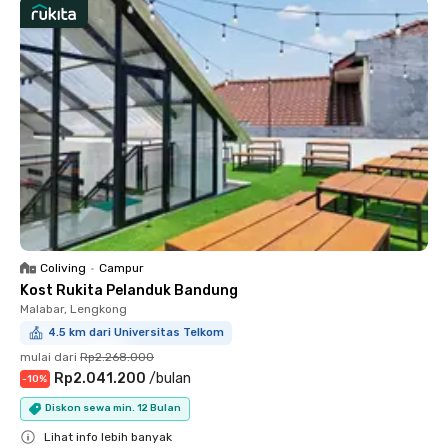
Coliving
•
Campur
Kost Rukita Pelanduk Bandung
Malabar, Lengkong
4.5 km dari Universitas Telkom
mulai dari
Rp2.268.000
Rp2.041.200
/
bulan
-
10
%
Diskon sewa min. 12 Bulan
Lihat info lebih banyak