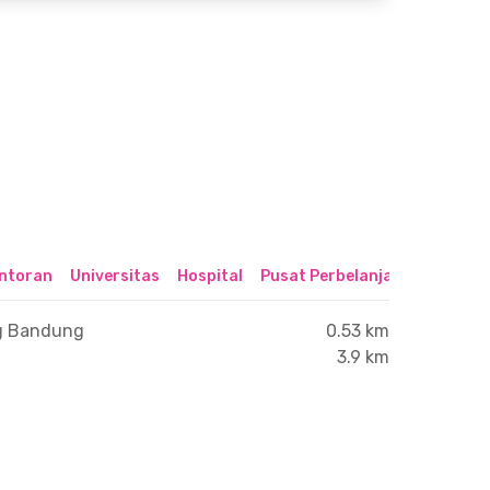
ntoran
Universitas
Hospital
Pusat Perbelanjaan & Hibura
g Bandung
0.53 km
3.9 km