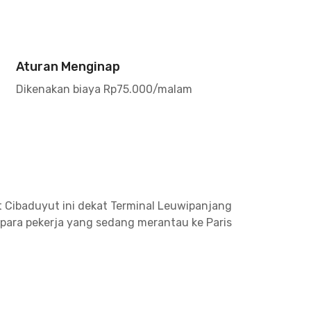
Aturan Menginap
Dikenakan biaya Rp75.000/malam
t Cibaduyut ini dekat Terminal Leuwipanjang
para pekerja yang sedang merantau ke Paris
ndung, 13 menit ke Universitas Pasundan,
23 menit berkendara dari kost putri Cibaduyut