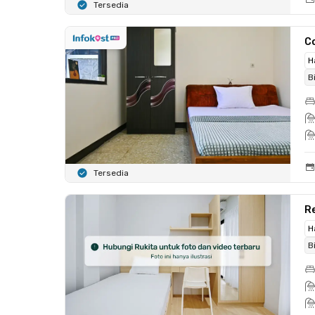
Tersedia
C
H
B
Tersedia
Re
H
B