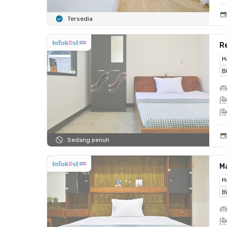
Tersedia
R
H
B
Sedang penuh
M
H
B