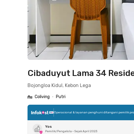
Cibaduyut Lama 34 Resid
Bojongloa Kidul, Kebon Lega
Coliving
•
Putri
Operasional & layanan penghuni ditangani pemilik pro
Yos
Pemilik/Pengelola
•
Sejak April 2023