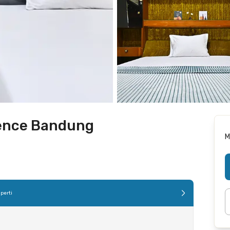
ence Bandung
M
perti