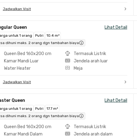
Jadwalkan Visit
egular Queen
Lihat Detail
arga untuk 1 orang
Putri
10.4 m²
isa dihuni maks. 2 orang dgn tambahan biaya
Queen Bed 160x200 cm
Termasuk Listrik
Kamar Mandi Luar
Jendela arah luar
Water Heater
Meja
Jadwalkan Visit
aster Queen
Lihat Detail
arga untuk 1 orang
Putri
17.7 m²
isa dihuni maks. 2 orang dgn tambahan biaya
Queen Bed 160x200 cm
Termasuk Listrik
Kamar Mandi Dalam
Jendela arah dalam