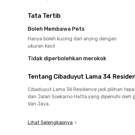
Tata Tertib
Boleh Membawa Pets
Hanya boleh kucing dan anjing dengan
ukuran kecil
Tidak diperbolehkan merokok
Tentang Cibaduyut Lama 34 Reside
Cibaduyut Lama 34 Residence jadi pilihan tepa
dan Jalan Soekarno Hatta yang dipenuhi oleh 
Van Java.
Kost Bandung ini juga dekat beberapa kampus t
Lihat Selengkapnya
Telkom University dan ITB sekitar 17 menit ber
Bandung ini.