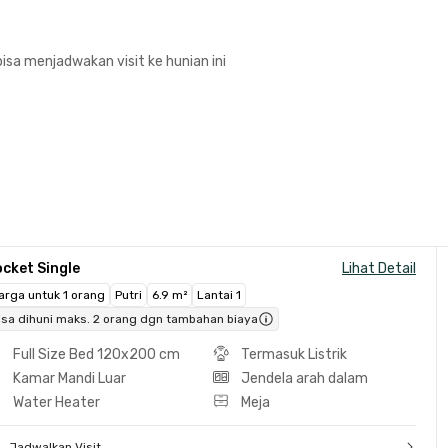
isa menjadwakan visit ke hunian ini
cket Single
Lihat Detail
arga untuk 1 orang
Putri
6.9 m²
Lantai 1
isa dihuni maks. 2 orang dgn tambahan biaya
Full Size Bed 120x200 cm
Termasuk Listrik
Kamar Mandi Luar
Jendela arah dalam
Water Heater
Meja
Jadwalkan Visit