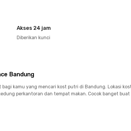
Akses 24 jam
Diberikan kunci
nce Bandung
t bagi kamu yang mencari kost putri di Bandung. Lokasi kos
gedung perkantoran dan tempat makan. Cocok banget buat 
ernama, lho. Hanya 4 menit ke Sekolah Tinggi Teknologi Ba
kendara, sementara Universitas Kristen Maranatha berjarak 