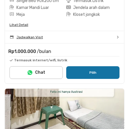
Single Bed 90x200 cm
Termasuk Listrik
Kamar Mandi Luar
Jendela arah dalam
Meja
Kloset jongkok
Lihat Detail
Jadwalkan Visit
Rp1.000.000
/bulan
Termasuk internet/wifi, listrik
Chat
Pilih