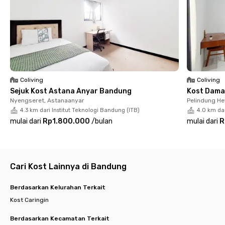
karena kamarnya sudah berperabot dengan AC, koneksi WiFi,
dan kamar mandi dalam dengan pemanas air. Selain itu, harga
sewanya sudah termasuk listrik dan parkiran yang bisa kamu
gunakan saat tinggal di kost Bandung ini. Yuk, booking unitnya
sekarang juga sebelum kehabisan!
Coliving
Coliving
Sejuk Kost Astana Anyar Bandung
Kost Dama
Nyengseret, Astanaanyar
Pelindung H
4.3 km dari Institut Teknologi Bandung (ITB)
4.0 km dar
mulai dari
Rp1.800.000
/
bulan
mulai dari
R
Cari Kost Lainnya di Bandung
Berdasarkan Kelurahan Terkait
Kost Caringin
Berdasarkan Kecamatan Terkait