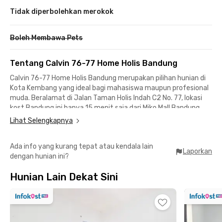
Tidak diperbolehkan merokok
Boleh Membawa Pets
Tentang Calvin 76-77 Home Holis Bandung
Calvin 76-77 Home Holis Bandung merupakan pilihan hunian di
Kota Kembang yang ideal bagi mahasiswa maupun profesional
muda. Beralamat di Jalan Taman Holis Indah C2 No. 77, lokasi
kost Bandung ini hanya 15 menit saja dari Miko Mall Bandung
dan 20 menit dari Universitas Telkom.
Lihat Selengkapnya
Selain itu, untuk menuju pusat Kota Bandung seperti Jalan Ir. H.
Ada info yang kurang tepat atau kendala lain
Juanda, Jalan Diponegoro, maupun Jalan Surapati hanya
Laporkan
dengan hunian ini?
membutuhkan waktu kurang dari 30 menit perjalanan. Tempat
makan juga banyak tersedia di sekitar kost Bandung ini, mulau
Hunian Lain Dekat Sini
dari warung makan kaki lima hingga cafe hits seperti TTALs
Korean BBQ, Bakmi Royal, M Coffee Company Holis, Wizzmie,
Imah Djoglo, dan masih banyak lagi.
Fasilitas di Calvin 76-77 Home Holis Bandung pastinya lengkap