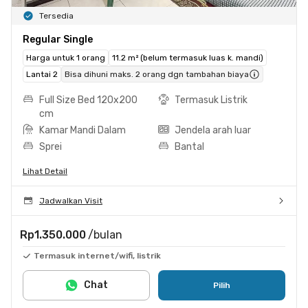
Tersedia
Regular Single
Harga untuk 1 orang
11.2 m² (belum termasuk luas k. mandi)
Lantai 2
Bisa dihuni maks. 2 orang dgn tambahan biaya
Full Size Bed 120x200
Termasuk Listrik
cm
Kamar Mandi Dalam
Jendela arah luar
Sprei
Bantal
Lihat Detail
Jadwalkan Visit
Rp1.350.000
/bulan
Termasuk internet/wifi, listrik
Chat
Pilih