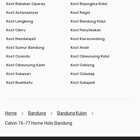
Kost Babakan Ciparay
Kost Bojongloa Kidul
Kost Astanaanyar
Kost Regol
Kost Lengkong
Kost Bandung Kidul
Kost Cibiru
Kost Panyileukan
Kost Mandalajati
Kost Kiaracondong
Kost Sumur Bandung
Kost Andir
Kost Cicendo
Kost Cibeunying Kidul
Kost Cibeunying Kaler
Kost Coblong
Kost Sukasari
Kost Cidadap
Kost Buahbatu
Kost Sukajadi
Home
Bandung
Bandung Kulon
Calvin 76-77 Home Holis Bandung
Footer