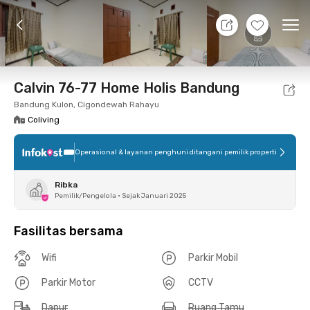
10 Agt 26 - Belum tahu
+
4
Ope
Foto
Fasilitas bersama
Lokasi
Kamar
Atura
Calvin 76-77 Home Holis Bandung
Bandung Kulon, Cigondewah Rahayu
Coliving
Operasional & layanan penghuni ditangani pemilik properti
Ribka
Pemilik/Pengelola
•
Sejak Januari 2025
Fasilitas bersama
Wifi
Parkir Mobil
Parkir Motor
CCTV
Dapur
Ruang Tamu