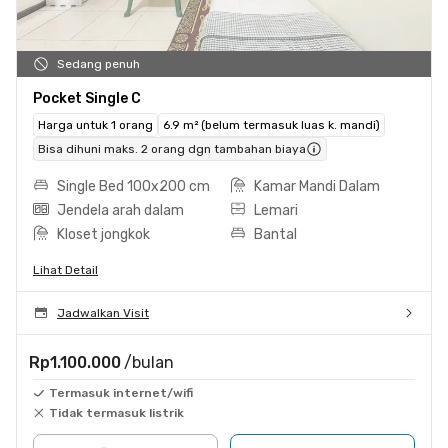
Sedang penuh
Pocket Single C
Harga untuk 1 orang
6.9 m² (belum termasuk luas k. mandi)
Bisa dihuni maks. 2 orang dgn tambahan biaya
Single Bed 100x200 cm
Kamar Mandi Dalam
Jendela arah dalam
Lemari
Kloset jongkok
Bantal
Lihat Detail
Jadwalkan Visit
Rp1.100.000
/bulan
Termasuk internet/wifi
Tidak termasuk listrik